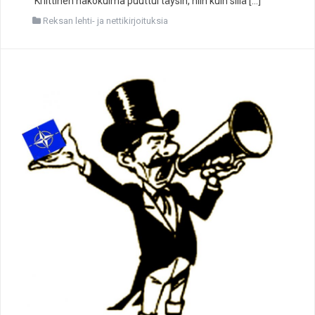
Kriittinen näkökulma puuttui täysin, niin kuin sillä […]
Reksan lehti- ja nettikirjoituksia