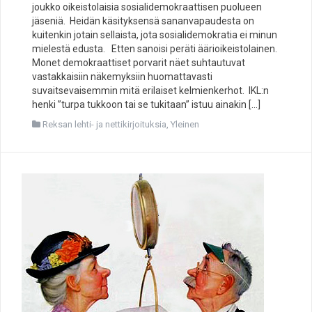
joukko oikeistolaisia sosialidemokraattisen puolueen
jäseniä. Heidän käsityksensä sananvapaudesta on
kuitenkin jotain sellaista, jota sosialidemokratia ei minun
mielestä edusta. Etten sanoisi peräti äärioikeistolainen.
Monet demokraattiset porvarit näet suhtautuvat
vastakkaisiin näkemyksiin huomattavasti
suvaitsevaisemmin mitä erilaiset kelmienkerhot. IKL:n
henki ”turpa tukkoon tai se tukitaan” istuu ainakin […]
Reksan lehti- ja nettikirjoituksia
,
Yleinen