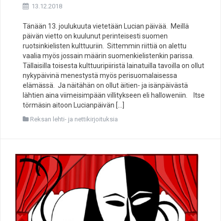
13.12.2018
Tänään 13. joulukuuta vietetään Lucian päivää. Meillä
päivän vietto on kuulunut perinteisesti suomen
ruotsinkielisten kulttuuriin. Sittemmin riittiä on alettu
vaalia myös jossain määrin suomenkielistenkin parissa.
Tällaisilla toisesta kulttuuripiiristä lainatuilla tavoilla on ollut
nykypäivinä menestystä myös perisuomalaisessa
elämässä. Ja näitähän on ollut äitien- ja isänpäivästä
lähtien aina viimeisimpään villitykseen eli halloweniin. Itse
törmäsin aitoon Lucianpäivän […]
Reksan lehti- ja nettikirjoituksia