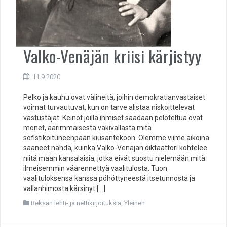
Valko-Venäjän kriisi kärjistyy
11.9.2020
Pelko ja kauhu ovat välineitä, joihin demokratianvastaiset
voimat turvautuvat, kun on tarve alistaa niskoittelevat
vastustajat. Keinot joilla ihmiset saadaan peloteltua ovat
monet, äärimmäisestä väkivallasta mitä
sofistikoituneenpaan kiusantekoon. Olemme viime aikoina
saaneet nähdä, kuinka Valko-Venäjän diktaattori kohtelee
niitä maan kansalaisia, jotka eivät suostu nielemään mitä
ilmeisemmin väärennettyä vaalitulosta. Tuon
vaalituloksensa kanssa pöhöttyneestä itsetunnosta ja
vallanhimosta kärsinyt […]
Reksan lehti- ja nettikirjoituksia
,
Yleinen