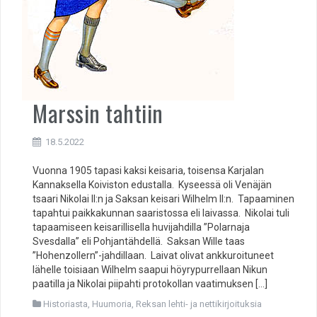
Marssin tahtiin
18.5.2022
Vuonna 1905 tapasi kaksi keisaria, toisensa Karjalan
Kannaksella Koiviston edustalla. Kyseessä oli Venäjän
tsaari Nikolai II:n ja Saksan keisari Wilhelm II:n. Tapaaminen
tapahtui paikkakunnan saaristossa eli laivassa. Nikolai tuli
tapaamiseen keisarillisella huvijahdilla ”Polarnaja
Svesdalla” eli Pohjantähdellä. Saksan Wille taas
”Hohenzollern”-jahdillaan. Laivat olivat ankkuroituneet
lähelle toisiaan Wilhelm saapui höyrypurrellaan Nikun
paatilla ja Nikolai piipahti protokollan vaatimuksen […]
Historiasta
,
Huumoria
,
Reksan lehti- ja nettikirjoituksia