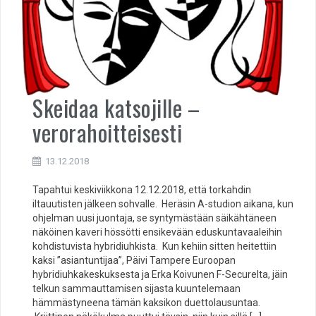
Skeidaa katsojille –
verorahoitteisesti
13.12.2018
Tapahtui keskiviikkona 12.12.2018, että torkahdin
iltauutisten jälkeen sohvalle. Heräsin A-studion aikana, kun
ohjelman uusi juontaja, se syntymästään säikähtäneen
näköinen kaveri hössötti ensikevään eduskuntavaaleihin
kohdistuvista hybridiuhkista. Kun kehiin sitten heitettiin
kaksi ”asiantuntijaa”, Päivi Tampere Euroopan
hybridiuhkakeskuksesta ja Erka Koivunen F-Securelta, jäin
telkun sammauttamisen sijasta kuuntelemaan
hämmästyneena tämän kaksikon duettolausuntaa.