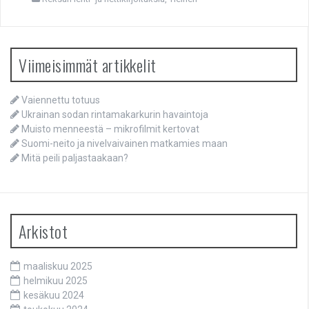
Reksan lehti- ja nettikirjoituksia
,
Yleinen
Viimeisimmät artikkelit
Vaiennettu totuus
Ukrainan sodan rintamakarkurin havaintoja
Muisto menneestä – mikrofilmit kertovat
Suomi-neito ja nivelvaivainen matkamies maan
Mitä peili paljastaakaan?
Arkistot
maaliskuu 2025
helmikuu 2025
kesäkuu 2024