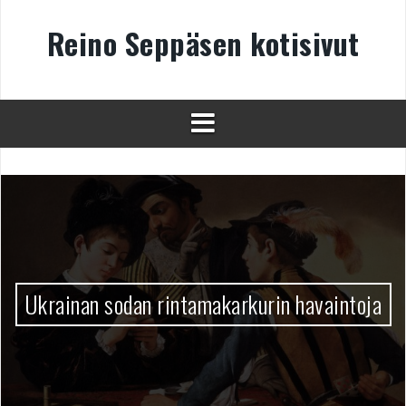
Skip
to
Reino Seppäsen kotisivut
content
sodan rintamakarkurin havaintoja
Muisto m