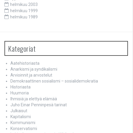
helmikuu 2003
helmikuu 1999
helmikuu 1989
Kategoriat
Aatehistoriasta
Anarkismi ja syndikalismi
Arvioinnit ja arvostelut
Demokraattinen sosialismi – sosialidemokratia
Historiasta
Huumoria
Ihmisiä ja elettyä elämää
Juho Einar Penninpesä tarinat
Julkaisut
Kapitalismi
Kommunismi
Konservatismi