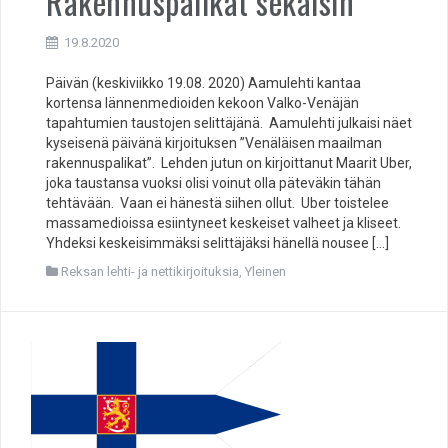
Rakennuspalikat sekaisin
19.8.2020
Päivän (keskiviikko 19.08. 2020) Aamulehti kantaa
kortensa lännenmedioiden kekoon Valko-Venäjän
tapahtumien taustojen selittäjänä. Aamulehti julkaisi näet
kyseisenä päivänä kirjoituksen ”Venäläisen maailman
rakennuspalikat”. Lehden jutun on kirjoittanut Maarit Uber,
joka taustansa vuoksi olisi voinut olla päteväkin tähän
tehtävään. Vaan ei hänestä siihen ollut. Uber toistelee
massamedioissa esiintyneet keskeiset valheet ja kliseet.
Yhdeksi keskeisimmäksi selittäjäksi hänellä nousee […]
Reksan lehti- ja nettikirjoituksia
,
Yleinen