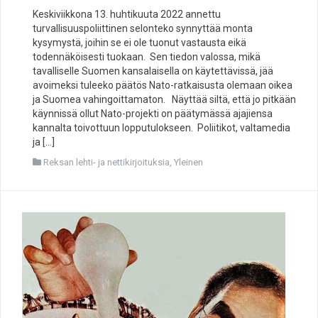
Keskiviikkona 13. huhtikuuta 2022 annettu
turvallisuuspoliittinen selonteko synnyttää monta
kysymystä, joihin se ei ole tuonut vastausta eikä
todennäköisesti tuokaan. Sen tiedon valossa, mikä
tavalliselle Suomen kansalaisella on käytettävissä, jää
avoimeksi tuleeko päätös Nato-ratkaisusta olemaan oikea
ja Suomea vahingoittamaton. Näyttää siltä, että jo pitkään
käynnissä ollut Nato-projekti on päätymässä ajajiensa
kannalta toivottuun lopputulokseen. Poliitikot, valtamedia
ja […]
Reksan lehti- ja nettikirjoituksia
,
Yleinen