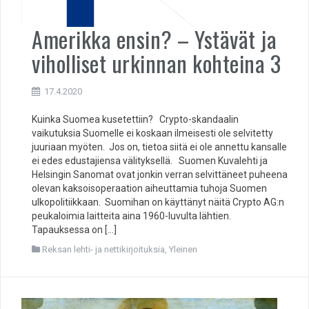
Amerikka ensin? – Ystävät ja
viholliset urkinnan kohteina 3
17.4.2020
Kuinka Suomea kusetettiin? Crypto-skandaalin
vaikutuksia Suomelle ei koskaan ilmeisesti ole selvitetty
juuriaan myöten. Jos on, tietoa siitä ei ole annettu kansalle
ei edes edustajiensa välityksellä. Suomen Kuvalehti ja
Helsingin Sanomat ovat jonkin verran selvittäneet puheena
olevan kaksoisoperaation aiheuttamia tuhoja Suomen
ulkopolitiikkaan. Suomihan on käyttänyt näitä Crypto AG:n
peukaloimia laitteita aina 1960-luvulta lähtien.
Tapauksessa on […]
Reksan lehti- ja nettikirjoituksia
,
Yleinen