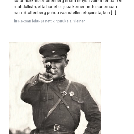
sotahaukkana Stoltenberg ei sitä tietysti voinut tehdä. On
mahdollista, että hänet oli jopa komennettu sanomaan
näin. Stoltenberg puhuu vääristellen etupiiristä, kun […]
Reksan lehti- ja nettikirjoituksia
,
Yleinen