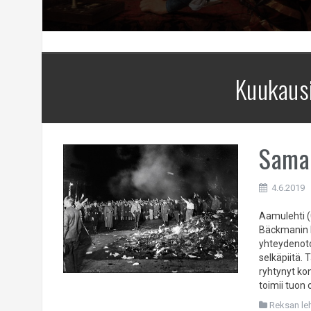
Kuukaus
Sama 
4.6.2019
Aamulehti (
Bäckmanin k
yhteydenoto
selkäpiitä.
ryhtynyt ko
toimii tuon 
Reksan leht