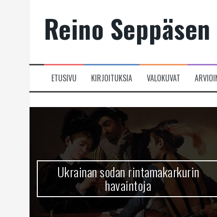
Skip
Reino Seppäsen 
to
content
ETUSIVU
KIRJOITUKSIA
VALOKUVAT
ARVIOI
Ukrainan sodan rintamakarkurin
havaintoja