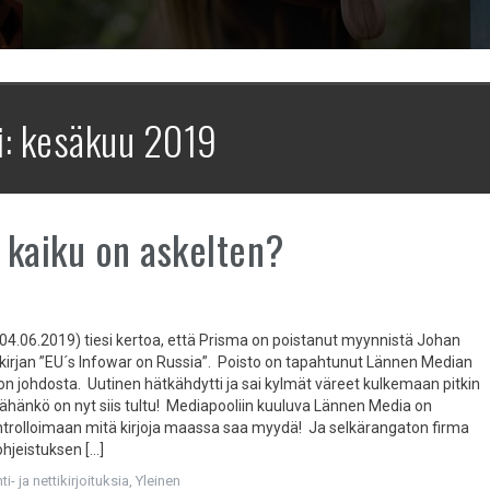
i:
kesäkuu 2019
kaiku on askelten?
04.06.2019) tiesi kertoa, että Prisma on poistanut myynnistä Johan
irjan ”EU´s Infowar on Russia”. Poisto on tapahtunut Lännen Median
n johdosta. Uutinen hätkähdytti ja sai kylmät väreet kulkemaan pitkin
 Tähänkö on nyt siis tultu! Mediapooliin kuuluva Lännen Media on
ntrolloimaan mitä kirjoja maassa saa myydä! Ja selkärangaton firma
ohjeistuksen […]
i- ja nettikirjoituksia
,
Yleinen