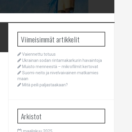
Viimeisimmät artikkelit
Vaiennettu totuus
Ukrainan sodan rintamakarkurin havaintoja
Muisto menneestä – mikrofilmit kertovat
Suomi-neito ja nivelvaivainen matkamies
maan
Mitä peili paljastaakaan?
Arkistot
maaliskuu 2025