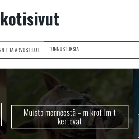
kotisivut
TUNNUSTUKSIA
NNIT JA ARVOSTELUT
Muisto menneestä – mikrofilmit
kertovat