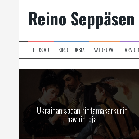
Skip
Reino Seppäsen 
to
content
ETUSIVU
KIRJOITUKSIA
VALOKUVAT
ARVIOI
Ukrainan sodan rintamakarkurin
havaintoja