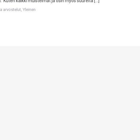
. Kuten kaikki muistelmat ja osin myös suurelta […]
ja arvostelut
,
Yleinen