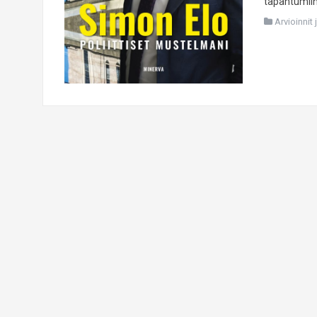
tapahtumiin
Arvioinnit 