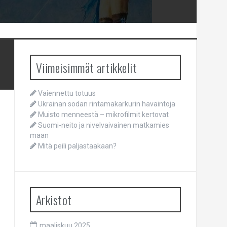
Viimeisimmät artikkelit
Vaiennettu totuus
Ukrainan sodan rintamakarkurin havaintoja
Muisto menneestä – mikrofilmit kertovat
Suomi-neito ja nivelvaivainen matkamies
maan
Mitä peili paljastaakaan?
Arkistot
maaliskuu 2025