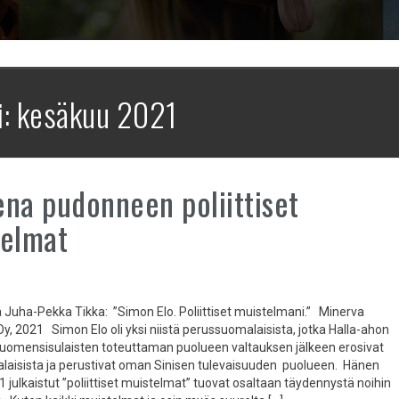
i:
kesäkuu 2021
na pudonneen poliittiset
telmat
a Juha-Pekka Tikka: ”Simon Elo. Poliittiset muistelmani.” Minerva
y, 2021 Simon Elo oli yksi niistä perussuomalaisista, jotka Halla-ahon
uomensisulaisten toteuttaman puolueen valtauksen jälkeen erosivat
aisista ja perustivat oman Sinisen tulevaisuuden puolueen. Hänen
 julkaistut ”poliittiset muistelmat” tuovat osaltaan täydennystä noihin