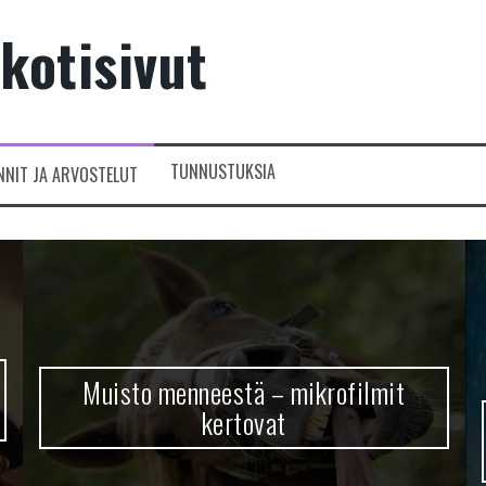
kotisivut
TUNNUSTUKSIA
NNIT JA ARVOSTELUT
Muisto menneestä – mikrofilmit
kertovat