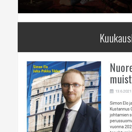
Kuukaus
Nuore
muis
13.6.2021
Simon Elo j
Kustannus O
johtamien s
perussuomal
vuonna 2021