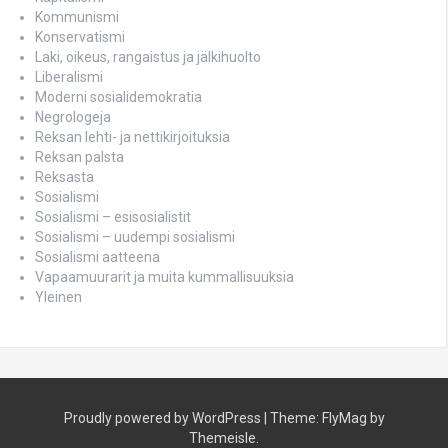
Kommunismi
Konservatismi
Laki, oikeus, rangaistus ja jälkihuolto
Liberalismi
Moderni sosialidemokratia
Negrologeja
Reksan lehti- ja nettikirjoituksia
Reksan palsta
Reksasta
Sosialismi
Sosialismi – esisosialistit
Sosialismi – uudempi sosialismi
Sosialismi aatteena
Vapaamuurarit ja muita kummallisuuksia
Yleinen
Proudly powered by WordPress
|
Theme:
FlyMag
by
Themeisle.