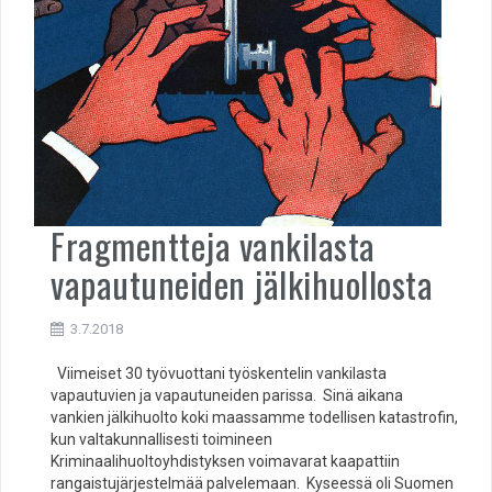
Fragmentteja vankilasta
vapautuneiden jälkihuollosta
3.7.2018
Viimeiset 30 työvuottani työskentelin vankilasta
vapautuvien ja vapautuneiden parissa. Sinä aikana
vankien jälkihuolto koki maassamme todellisen katastrofin,
kun valtakunnallisesti toimineen
Kriminaalihuoltoyhdistyksen voimavarat kaapattiin
rangaistujärjestelmää palvelemaan. Kyseessä oli Suomen