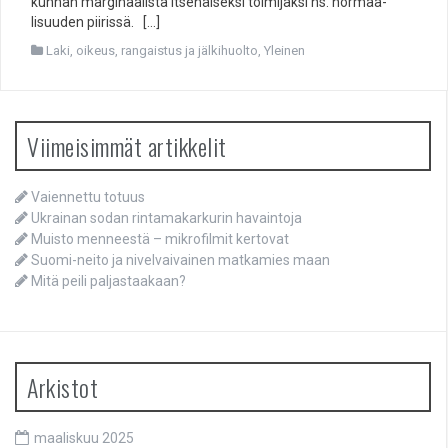
kunnan marginaalista itsenäi­seksi toimijaksi ns. normaa­
lisuuden piirissä. […]
Laki, oikeus, rangaistus ja jälkihuolto
,
Yleinen
Viimeisimmät artikkelit
Vaiennettu totuus
Ukrainan sodan rintamakarkurin havaintoja
Muisto menneestä – mikrofilmit kertovat
Suomi-neito ja nivelvaivainen matkamies maan
Mitä peili paljastaakaan?
Arkistot
maaliskuu 2025