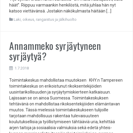
häät”. Riippuu varmaankin henkilöstä, mitä juhlaa hän nyt
katsoo viettävänsä. Jostakin näkökulmasta häitään […]
Laki, oikeus, rangaistus ja jälkihuolto
Annammeko syrjäytyneen
syrjäytyä?
1.7.2018
Toimintakeskus mahdollistaa muutoksen KHY.n Tampereen
toiminta­keskus on erikoistunut rikok­sentekijöiden
uusintarikollisuuden ja syrjäytymiskierteen katkaisuun.
Lajissaan se on ainoa Suomessa. Toiminta­keskuksen
tehtävänä on mah­dollistaa rikoksentekijöiden elämäntavan
muutos. Tässä mielessä toimintakeskukseen tulijoille
tarjotaan mahdolli­suus rakentaa tulevaisuuteen
koulutuksellisia ja työllisty­miseen tähtääviä uria, kehittää
arjen taitoja ja sosiaalisia valmiuksia sekä edetä yhteis­