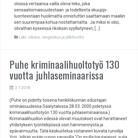
oloissa vertaansa vailla oleva teko, joka
sensaatiomaisuudestaan ja todelliseta skuuppi-
luonteestaan huolimatta onnistuttiin saattamaan maaliin
sen suurempaa kohua nostattamatta. Ja miksi ei olisi,
olivathan kyseessä rikoksiin syyllistyneet, […]
Laki, oikeus, rangaistus ja jälkihuolto
Puhe kriminaalihuoltotyö 130
vuotta juhlaseminaarissa
2.7.2018
(Puhe on pidetty toisena henkilökunnan edustajan
ominaisuudessa Säätytalossa 28.03. 2000 pidetyssä
kriminaalihuoltotyön 130 vuotta juhlaseminaarissa.)
Kriminaalihuollon edessä olevat muutokset ovat herättäneet
yhdistyksen työntekijöissä osin hämmennystä ja
epävarmuutta. Tätä keskustelua voitaneen kuvata runoilija
Yrjö Jylhän erään runon sanaoilla ”On mulla hautajaiset, sulia