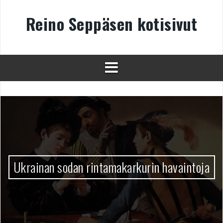
Skip
to
Reino Seppäsen kotisivut
content
Ukrainan sodan rintamakarkurin havaintoja