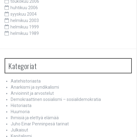
toukokuu 2006
huhtikuu 2006
syyskuu 2004
helmikuu 2003
helmikuu 1999
helmikuu 1989
Kategoriat
Aatehistoriasta
Anarkismi ja syndikalismi
Arvioinnit ja arvostelut
Demokraattinen sosialismi – sosialidemokratia
Historiasta
Huumoria
Ihmisiä ja elettyä elämää
Juho Einar Penninpesä tarinat
Julkaisut
Kapitalismi