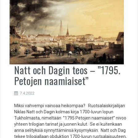
Natt och Dagin teos – ”1795.
Petojen naamiaiset”
7.4.2022
Miksi vahvempi vainoaa heikompaa? Ruotsalaiskirjailijan
Niklas Natt och Dagin kolmas kirja 1700-luvun lopun
Tukholmasta, nimeltään ”1795 Petojen naamiaiset” nivoo
yhteen trilogian tarinat ja juonen kulut. Se ei kuitenkaan
anna selityksiä synnyttämiinsä kysymyksiin. Natt och Dag
tekee trilogiallaan obduktion 1700-luvun ruotsalaisuuteen,