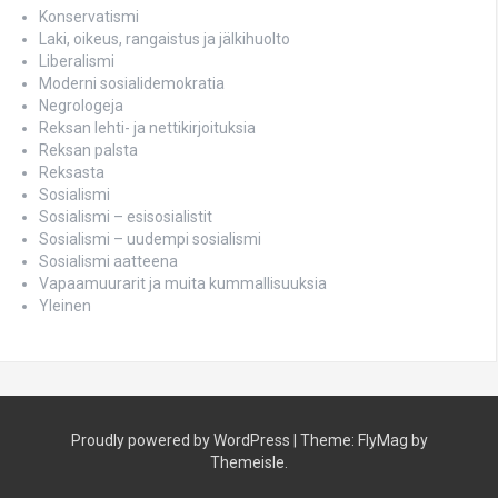
Konservatismi
Laki, oikeus, rangaistus ja jälkihuolto
Liberalismi
Moderni sosialidemokratia
Negrologeja
Reksan lehti- ja nettikirjoituksia
Reksan palsta
Reksasta
Sosialismi
Sosialismi – esisosialistit
Sosialismi – uudempi sosialismi
Sosialismi aatteena
Vapaamuurarit ja muita kummallisuuksia
Yleinen
Proudly powered by WordPress
|
Theme:
FlyMag
by
Themeisle.