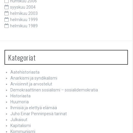
huhtikuu 2006
syyskuu 2004
helmikuu 2003
helmikuu 1999
helmikuu 1989
Kategoriat
Aatehistoriasta
Anarkismi ja syndikalismi
Arvioinnit ja arvostelut
Demokraattinen sosialismi – sosialidemokratia
Historiasta
Huumoria
Ihmisiä ja elettyä elämää
Juho Einar Penninpesä tarinat
Julkaisut
Kapitalismi
Kommunismi