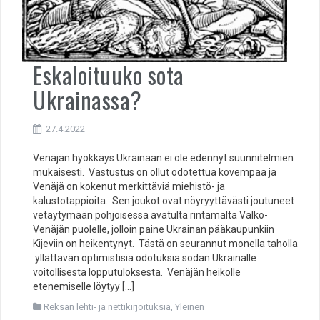
Eskaloituuko sota
Ukrainassa?
27.4.2022
Venäjän hyökkäys Ukrainaan ei ole edennyt suunnitelmien
mukaisesti. Vastustus on ollut odotettua kovempaa ja
Venäjä on kokenut merkittäviä miehistö- ja
kalustotappioita. Sen joukot ovat nöyryyttävästi joutuneet
vetäytymään pohjoisessa avatulta rintamalta Valko-
Venäjän puolelle, jolloin paine Ukrainan pääkaupunkiin
Kijeviin on heikentynyt. Tästä on seurannut monella taholla
yllättävän optimistisia odotuksia sodan Ukrainalle
voitollisesta lopputuloksesta. Venäjän heikolle
etenemiselle löytyy […]
Reksan lehti- ja nettikirjoituksia
,
Yleinen