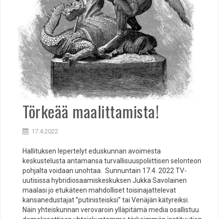
Törkeää maalittamista!
17.4.2022
Hallituksen lepertelyt eduskunnan avoimesta
keskustelusta antamansa turvallisuuspoliittisen selonteon
pohjalta voidaan unohtaa. Sunnuntain 17.4. 2022 TV-
uutisissa hybridiosaamiskeskuksen Jukka Savolainen
maalasi jo etukäteen mahdolliset toisinajattelevat
kansanedustajat ”putinisteisksi” tai Venäjän kätyreiksi.
Näin yhteiskunnan verovaroin ylläpitämä media osallistuu