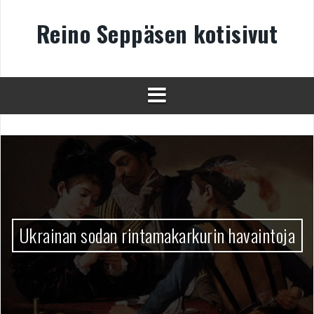
Skip
to
Reino Seppäsen kotisivut
content
Ukrainan sodan rintamakarkurin havaintoja