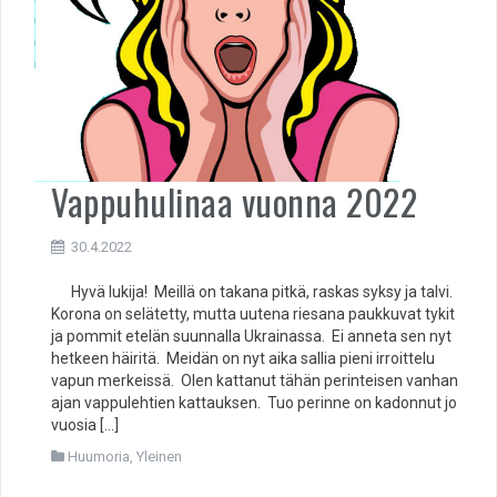
Vappuhulinaa vuonna 2022
30.4.2022
Hyvä lukija! Meillä on takana pitkä, raskas syksy ja talvi.
Korona on selätetty, mutta uutena riesana paukkuvat tykit
ja pommit etelän suunnalla Ukrainassa. Ei anneta sen nyt
hetkeen häiritä. Meidän on nyt aika sallia pieni irroittelu
vapun merkeissä. Olen kattanut tähän perinteisen vanhan
ajan vappulehtien kattauksen. Tuo perinne on kadonnut jo
vuosia […]
Huumoria
,
Yleinen