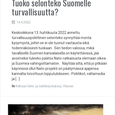
Tuoko selonteko Suomelle
turvallisuutta?
14.4.2022
Keskiviikkona 13. huhtikuuta 2022 annettu
turvallisuuspoliittinen selonteko synnyttää monta
kysymystä, joihin se ei ole tuonut vastausta eikä
todennäköisesti tuokaan. Sen tiedon valossa, mikä
tavalliselle Suomen kansalaisella on käytettävissä, jää
avoimeksi tuleeko päätös Nato-ratkaisusta olemaan oikea
ja Suomea vahingoittamaton. Näyttää siltä, että jo pitkään
käynnissä ollut Nato-projekti on päätymässä ajajiensa
kannalta toivottuun lopputulokseen. Poliitikot, valtamedia
ja […]
Reksan lehti- ja nettikirjoituksia
,
Yleinen