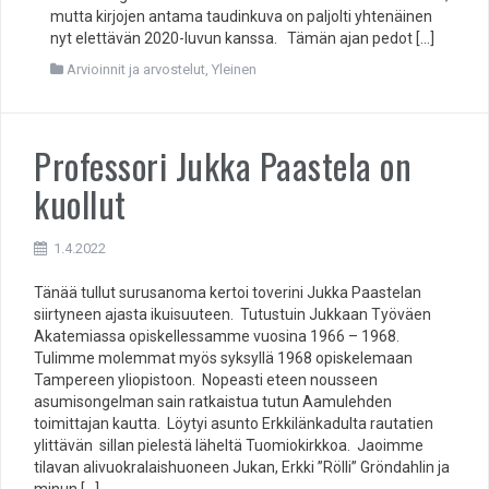
mutta kirjojen antama taudinkuva on paljolti yhtenäinen
nyt elettävän 2020-luvun kanssa. Tämän ajan pedot […]
Arvioinnit ja arvostelut
,
Yleinen
Professori Jukka Paastela on
kuollut
1.4.2022
Tänää tullut surusanoma kertoi toverini Jukka Paastelan
siirtyneen ajasta ikuisuuteen. Tutustuin Jukkaan Työväen
Akatemiassa opiskellessamme vuosina 1966 – 1968.
Tulimme molemmat myös syksyllä 1968 opiskelemaan
Tampereen yliopistoon. Nopeasti eteen nousseen
asumisongelman sain ratkaistua tutun Aamulehden
toimittajan kautta. Löytyi asunto Erkkilänkadulta rautatien
ylittävän sillan pielestä läheltä Tuomiokirkkoa. Jaoimme
tilavan alivuokralaishuoneen Jukan, Erkki ”Rölli” Gröndahlin ja