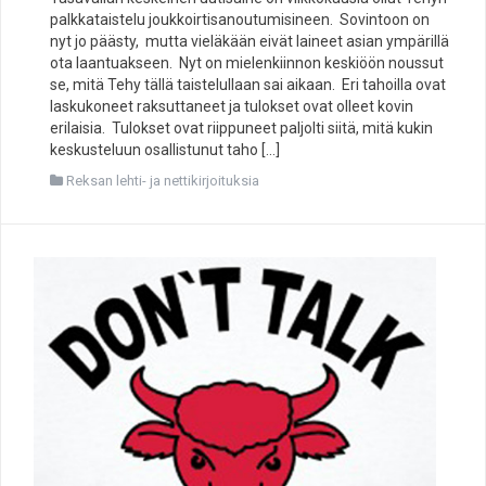
palkkataistelu joukkoirtisanoutumisineen. Sovintoon on
nyt jo päästy, mutta vieläkään eivät laineet asian ympärillä
ota laantuakseen. Nyt on mielenkiinnon keskiöön noussut
se, mitä Tehy tällä taistelullaan sai aikaan. Eri tahoilla ovat
laskukoneet raksuttaneet ja tulokset ovat olleet kovin
erilaisia. Tulokset ovat riippuneet paljolti siitä, mitä kukin
keskusteluun osallistunut taho […]
Reksan lehti- ja nettikirjoituksia