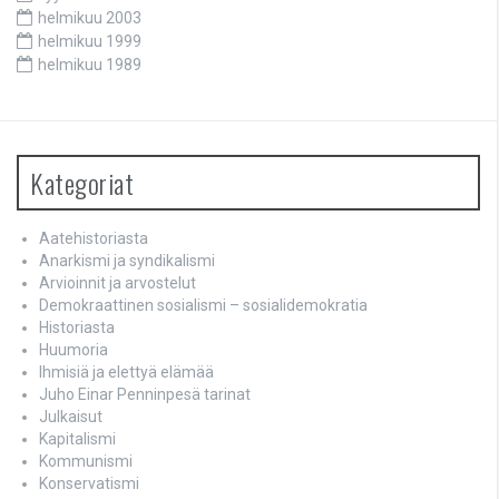
helmikuu 2003
helmikuu 1999
helmikuu 1989
Kategoriat
Aatehistoriasta
Anarkismi ja syndikalismi
Arvioinnit ja arvostelut
Demokraattinen sosialismi – sosialidemokratia
Historiasta
Huumoria
Ihmisiä ja elettyä elämää
Juho Einar Penninpesä tarinat
Julkaisut
Kapitalismi
Kommunismi
Konservatismi