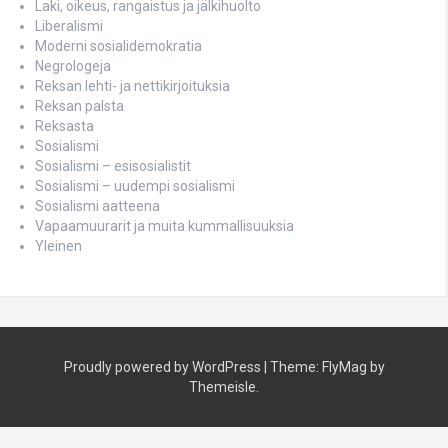
Laki, oikeus, rangaistus ja jälkihuolto
Liberalismi
Moderni sosialidemokratia
Negrologeja
Reksan lehti- ja nettikirjoituksia
Reksan palsta
Reksasta
Sosialismi
Sosialismi – esisosialistit
Sosialismi – uudempi sosialismi
Sosialismi aatteena
Vapaamuurarit ja muita kummallisuuksia
Yleinen
Proudly powered by WordPress
|
Theme:
FlyMag
by
Themeisle.