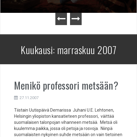
Kuukausi:
marraskuu 2007
Menikö professori metsään?
27.11.2007
Tiistain Uutispäivä Demarissa Juhani U.E. Lehtonen,
Helsingin yliopiston kansatieteen professori, väittää
suomalaisen talonpojan vihanneen metsää. Metsä oli
kuulemma paikka, jossa oli petoja ja rosvoja. Niinpä
suomalaisten nykyinen suhde metsään on vain tietoinen