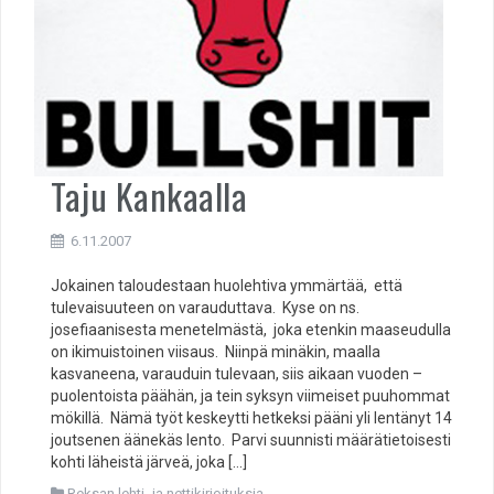
Taju Kankaalla
6.11.2007
Jokainen taloudestaan huolehtiva ymmärtää, että
tulevaisuuteen on varauduttava. Kyse on ns.
josefiaanisesta menetelmästä, joka etenkin maaseudulla
on ikimuistoinen viisaus. Niinpä minäkin, maalla
kasvaneena, varauduin tulevaan, siis aikaan vuoden –
puolentoista päähän, ja tein syksyn viimeiset puuhommat
mökillä. Nämä työt keskeytti hetkeksi pääni yli lentänyt 14
joutsenen äänekäs lento. Parvi suunnisti määrätietoisesti
kohti läheistä järveä, joka […]
Reksan lehti- ja nettikirjoituksia