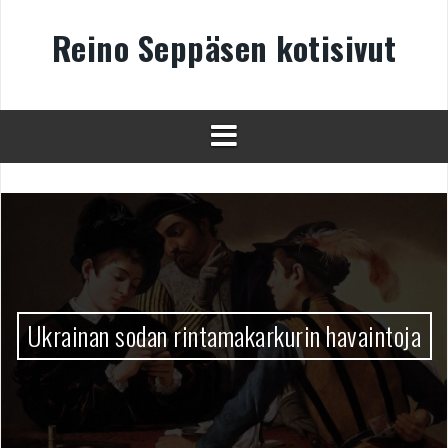
Skip
to
Reino Seppäsen kotisivut
content
Ukrainan sodan rintamakarkurin havaintoja