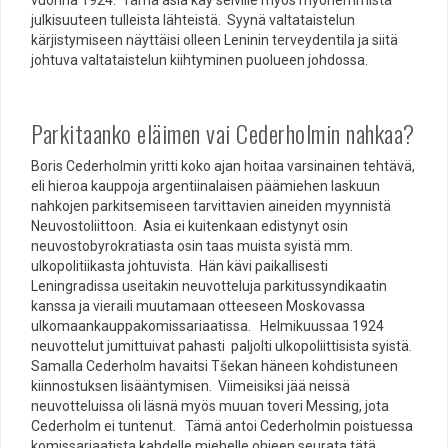
vuonna 1924. Tämä asia käy selville myös myöhemmistä
julkisuuteen tulleista lähteistä. Syynä valtataistelun
kärjistymiseen näyttäisi olleen Leninin terveydentila ja siitä
johtuva valtataistelun kiihtyminen puolueen johdossa.
Parkitaanko eläimen vai Cederholmin nahkaa?
Boris Cederholmin yritti koko ajan hoitaa varsinainen tehtävä,
eli hieroa kauppoja argentiinalaisen päämiehen laskuun
nahkojen parkitsemiseen tarvittavien aineiden myynnistä
Neuvostoliittoon. Asia ei kuitenkaan edistynyt osin
neuvostobyrokratiasta osin taas muista syistä mm.
ulkopolitiikasta johtuvista. Hän kävi paikallisesti
Leningradissa useitakin neuvotteluja parkitussyndikaatin
kanssa ja vieraili muutamaan otteeseen Moskovassa
ulkomaankauppakomissariaatissa. Helmikuussaa 1924
neuvottelut jumittuivat pahasti paljolti ulkopoliittisista syistä.
Samalla Cederholm havaitsi Tšekan häneen kohdistuneen
kiinnostuksen lisääntymisen. Viimeisiksi jää neissä
neuvotteluissa oli läsnä myös muuan toveri Messing, jota
Cederholm ei tuntenut. Tämä antoi Cederholmin poistuessa
komissariaatista kahdelle miehelle ohjeen seurata tätä.