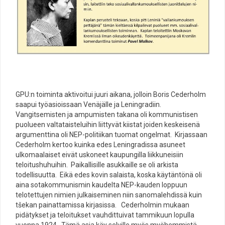
GPU:n toiminta aktivoitui juuri aikana, jolloin Boris Cederholm
saapui työasioissaan Venäjälle ja Leningradiin.
Vangitsemisten ja ampumisten takana oli kommunistisen
puolueen valtataisteluihin liittyvät kiistat joiden keskeisenä
argumenttina oli NEP-politiikan tuomat ongelmat. Kirjassaan
Cederholm kertoo kuinka edes Leningradissa asuneet
ulkomaalaiset eivät uskoneet kaupungilla liikkuneisiin
teloitushuhuihin. Paikallisille asukkaille se oli arkista
todellisuutta. Eikä edes kovin salaista, koska käytäntönä oli
aina sotakommunismin kaudelta NEP-kauden loppuun
telotettujen nimien julkaiseminen niin sanomalehdissä kuin
tšekan painattamissa kirjasissa. Cederholmin mukaan
pidätykset ja teloitukset vauhdittuivat tammikuun lopulla