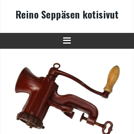
Skip
to
Reino Seppäsen kotisivut
content