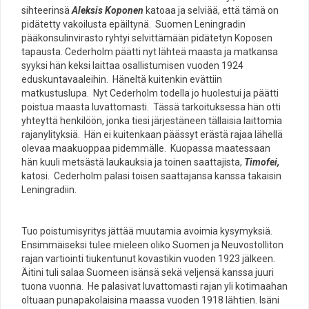
sihteerinsä
Aleksis Koponen
katoaa ja selviää, että tämä on
pidätetty vakoilusta epäiltynä. Suomen Leningradin
pääkonsulinvirasto ryhtyi selvittämään pidätetyn Koposen
tapausta. Cederholm päätti nyt lähteä maasta ja matkansa
syyksi hän keksi laittaa osallistumisen vuoden 1924
eduskuntavaaleihin. Häneltä kuitenkin evättiin
matkustuslupa. Nyt Cederholm todella jo huolestui ja päätti
poistua maasta luvattomasti. Tässä tarkoituksessa hän otti
yhteyttä henkilöön, jonka tiesi järjestäneen tällaisia laittomia
rajanylityksiä. Hän ei kuitenkaan päässyt erästä rajaa lähellä
olevaa maakuoppaa pidemmälle. Kuopassa maatessaan
hän kuuli metsästä laukauksia ja toinen saattajista,
Timofei,
katosi. Cederholm palasi toisen saattajansa kanssa takaisin
Leningradiin.
Tuo poistumisyritys jättää muutamia avoimia kysymyksiä.
Ensimmäiseksi tulee mieleen oliko Suomen ja Neuvostolliton
rajan vartiointi tiukentunut kovastikin vuoden 1923 jälkeen.
Äitini tuli salaa Suomeen isänsä sekä veljensä kanssa juuri
tuona vuonna. He palasivat luvattomasti rajan yli kotimaahan
oltuaan punapakolaisina maassa vuoden 1918 lähtien. Isäni