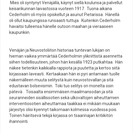
Mies oli syntynyt Venäjällä, käynyt siellä koulunsa ja palvellut
keisarikunnan laivastossa vuoteen 1917. Tuona aikana
Cederholm oli myös opiskellut ja asunut Pietarissa. Hänellä
oli ollut kaupungissa runsaasti tuttuja. Kuitenkin Cederholm
havaitsi tulleensa hänelle outoon maahan ja vieraaseen
kaupunkiin.
Venäjän ja Neuvostoliiton historiaa tuntevan lukijan on
hieman vaikea ymmärtää Cederholmin ylikriittistä asennetta
siihen todellisuuteen, johon hän kesällä 1923 putkahtaa. Hän
näkee tietenkin kaikkialla rappiota ja puutetta ja kertoo siitä
kirjassaan laveasti. Kertaakaan hän ei pyri antamaan tuolle
näkemälleen muuta selitystä kuin neuvostovallan ja sitä
edustavan bolsevismin. Toki tuo selitys on monelta osin
pätevä . Toisaalta ensimmäisen maailmansodan ja sitä
seuranneiden sisällissotien sekä ulkovaltojen aiheuttamien
interventiosotien aiheuttamaa taakkaa ei mikään muukaan
järjestys olisi kyennyt taikomaan kolmessa vuodessa pois.
Toinen häiritsevä tekijä kirjassa on tsaarinajan kritiikitön
ihannointi.