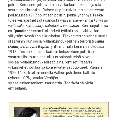
poliisi. Sen juuret johtavat aina vallankumoukseen ja sitä
seuranneisiin sotiin. Bolsevikit perustivat Lenin aloitteesta
joulukuussa 1917 poliittisen poliisin, jonka lyhennys
Tšeka
tulee venäjänkielisistä sanoista
yleisvenäläinen erityiskomissio
vastavallankumousta ja sabotaasia vastaanan
. Sen harjoittama
ns. ”
punainen terrori
” oli tärkeä työkalu bolsevikkivallan
säilyttämisessä sen alkuaikoina. Tšekan terrori kohosi uusiin
sfääreihin, kun sosialivallankumouksellinen terroristi
Faina
(Fanni) Jefimovna Kaplan
yritti murhata Leininin elokuussa
1918. Terrori kohdistui kaikkiin bolsevikkien poliittisiin
vastustajiin, mutta ensi alkuun painopisteinä olivat
sosiaalivallankumoukselliset ja ns. ”entiset”, tsaarin
virkamiehet, sotilaat ja konservatiiviset puolueet. Vuonna
1922 Tšeka liitettiin nimellä Valtion poliittinen hallinto
(lyhenne
GPU)
, osaksi Venäjän
sisäasiainkansankomissariaattia. Tehtävät säilyivät
entisellään.