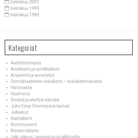
helmikuu 2003
helmikuu 1999
helmikuu 1989
Kategoriat
Aatehistoriasta
Anarkismi ja syndikalismi
Arvioinnit ja arvostelut
Demokraattinen sosialismi – sosialidemokratia
Historiasta
Huumoria
Ihmisiä ja elettyä elämää
Juho Einar Penninpesä tarinat
Julkaisut
Kapitalismi
Kommunismi
Konservatismi
Laki, oikeus, rangaistus ja jälkihuolto