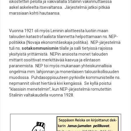
iskostettiin pelolla ja väkivallalla Stalinin vakiinnuttaessa
askel askeleelta itsevaltansa. Järjestelmä jatkoi pitkää
marssiaan kohti hautaansa.
Vuonna 1921 oli myös Leninin aloitteesta luotiin maan
talouden katastrofaalista tilannetta helpottamaan ns. NEP-
politiikka (Novaja ekonomitšeskaja politika). NEP-järjestelmä
tuli ns.
sotakommunismin
tilalle ja salli tietyissä rajoissa
yksityistä yrittämistä. NEPin ansiosta monet talouden
mittarit osoittivat merkittävää kasvua ja elintason
paranemista. NEP toi myös mukanaan yhteiskunnallisia
ongelmia mm. lahjonnan ja monenlaisen talousrikollisuuden
muodossa. Puhdasoppisuuteen pyrkiville kommunisteille ns.
nepmannit olivat hiertävä kivi kengässä. Se kyllä poistui
”klassisin menetelmin”, kun NEP-järjestelmä romutettiin
Stalinin valtakaudella vuonna 1928.