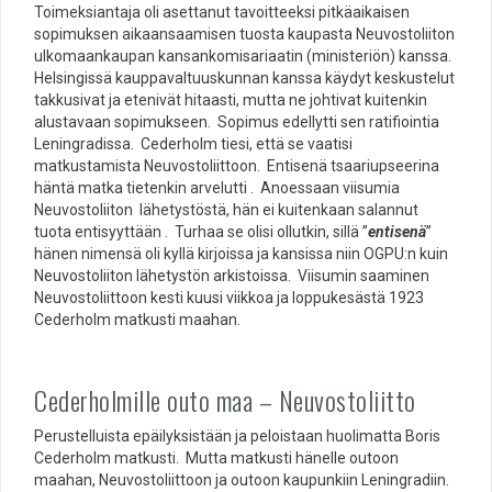
Toimeksiantaja oli asettanut tavoitteeksi pitkäaikaisen
sopimuksen aikaansaamisen tuosta kaupasta Neuvostoliiton
ulkomaankaupan kansankomisariaatin (ministeriön) kanssa.
Helsingissä kauppavaltuuskunnan kanssa käydyt keskustelut
takkusivat ja etenivät hitaasti, mutta ne johtivat kuitenkin
alustavaan sopimukseen. Sopimus edellytti sen ratifiointia
Leningradissa. Cederholm tiesi, että se vaatisi
matkustamista Neuvostoliittoon. Entisenä tsaariupseerina
häntä matka tietenkin arvelutti . Anoessaan viisumia
Neuvostoliiton lähetystöstä, hän ei kuitenkaan salannut
tuota entisyyttään . Turhaa se olisi ollutkin, sillä ”
entisenä
”
hänen nimensä oli kyllä kirjoissa ja kansissa niin OGPU:n kuin
Neuvostoliiton lähetystön arkistoissa. Viisumin saaminen
Neuvostoliittoon kesti kuusi viikkoa ja loppukesästä 1923
Cederholm matkusti maahan.
Cederholmille outo maa – Neuvostoliitto
Perustelluista epäilyksistään ja peloistaan huolimatta Boris
Cederholm matkusti. Mutta matkusti hänelle outoon
maahan, Neuvostoliittoon ja outoon kaupunkiin Leningradiin.