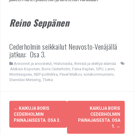
Reino Seppänen
Cederholmin seikkailut Neuvosto-Venäjällä
jatkuu: Osa 3.
Arvioinnit ja arvostelut
,
Historiasta
,
Ihmisiä ja elettyä elämää
Aleksis Koponen
,
Boris Cederholm
,
Faina Kaplan
,
GPU
,
Lenin
,
Montesquieu
,
NEP-politiikka
,
Pavel Malkov
,
sotakommunismi
,
Stanislav Messing
,
Tšeka
Post
←
KAIKUJA BORIS
KAIKUJA BORIS
navigation
CEDERHOLMIN
CEDERHOLMIN
PAINAJAISESTA. OSA 3.
PAINAJAISESTA. OSA
1.
→