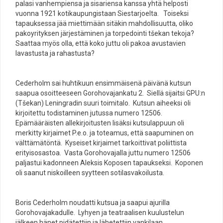
palasi vanhempiensa ja sisariensa kanssa yhtä helposti
vuonna 1921 kotikaupungistaan Siestarjoelta. Toiseksi
tapauksessa jää miettimään sitäkin mahdollisuutta, oliko
pakoyrityksen järjestäminen ja torpedointi tšekan tekoja?
Saattaa myös olla, että koko juttu oli pakoa avustavien
lavastusta ja rahastusta?
Cederholm sai huhtikuun ensimmäisenä päivänä kutsun
saapua osoitteeseen Gorohovajankatu 2. Siellä sijaitsi GPU:n
(Tšekan) Leningradin suuri toimitalo. Kutsun aiheeksi oli
kirjoitettu todistaminen jutussa numero 12506.
Epämääräisten allekirjoitusten lisäksi kutsulappuun oli
merkitty kirjaimet P.e.o. ja toteamus, että saapuminen on
välttämätöntä. Kyseiset kirjaimet tarkoittivat poliittista
erityisosastoa. Vasta Gorohovajalla juttu numero 12506
paljastui kadonneen Aleksis Koposen tapaukseksi. Koponen
oli saanut niskoilleen syytteen sotilasvakoilusta.
Boris Cederholm noudatti kutsua ja saapui ajurilla
Gorohovajakadulle. Lyhyen ja teatraalisen kuulustelun
jälkeen hänet pidätettiin ja lähetettiin vankilaan.