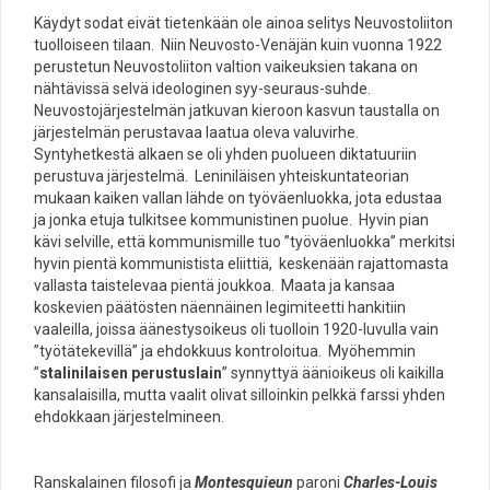
Käydyt sodat eivät tietenkään ole ainoa selitys Neuvostoliiton
tuolloiseen tilaan. Niin Neuvosto-Venäjän kuin vuonna 1922
perustetun Neuvostoliiton valtion vaikeuksien takana on
nähtävissä selvä ideologinen syy-seuraus-suhde.
Neuvostojärjestelmän jatkuvan kieroon kasvun taustalla on
järjestelmän perustavaa laatua oleva valuvirhe.
Syntyhetkestä alkaen se oli yhden puolueen diktatuuriin
perustuva järjestelmä. Leniniläisen yhteiskuntateorian
mukaan kaiken vallan lähde on työväenluokka, jota edustaa
ja jonka etuja tulkitsee kommunistinen puolue. Hyvin pian
kävi selville, että kommunismille tuo ”työväenluokka” merkitsi
hyvin pientä kommunistista eliittiä, keskenään rajattomasta
vallasta taistelevaa pientä joukkoa. Maata ja kansaa
koskevien päätösten näennäinen legimiteetti hankitiin
vaaleilla, joissa äänestysoikeus oli tuolloin 1920-luvulla vain
”työtätekevillä” ja ehdokkuus kontroloitua. Myöhemmin
”
stalinilaisen perustuslain
” synnyttyä äänioikeus oli kaikilla
kansalaisilla, mutta vaalit olivat silloinkin pelkkä farssi yhden
ehdokkaan järjestelmineen.
Ranskalainen filosofi ja
Montesquieun
paroni
Charles-Louis