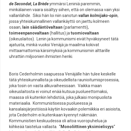
de Secondat, La Brède
ymmärsi Leniniä paremmin,
minkälainen vaara sisältyy siihen, että on olemassa vain yksi
vallanlähde. Siksi hän loi niin sanotun
vallan kolmijako-opin
,
jossa yhteiskunnallinen vallankäyttö on jaettu kolmeen
osaan,
lain säädäntövaltaan
(parlamentti),
toimeenpanovaltaan
(hallitus) ja
tuomiovaltaan
(oikeuslaitos). Lenin ja kommunismi eivät hyväksyneet tätä
ajatusta, minkä vuoksi Venäjä ja maailma kokivat
mittaamattomia kärsimyksiä ja kommunismin alttarille
uhrattiin miljoonien ihmisten henki.
Boris Cederholmin saapuessa Venäjälle hän tulee keskelle
tätä yhteiskunnallista ja oikeudellista raunioitumisprosessia,
joka tosin on vasta alkuvaiheessaan. Vaikka maan
oikeuslaitosta ei voinut enää kutsua puolueettomaksi,
maassa oli kuitenkin lehdistöä, joka julkaisi monipuolista
materiaalia. Kommunistisessa puolueessa ja
kansalaisjärjestöissä käytiin kovaakin polemiikkia eri asioista,
jota Cederholm ei kuitenkaan kyennyt näkmään.
Kommunistien keskuudessa oli aitoa vuoropuhelua ja
kiihkeää taistelua vallasta. ”
Monoliittinen yksimielisyys
”