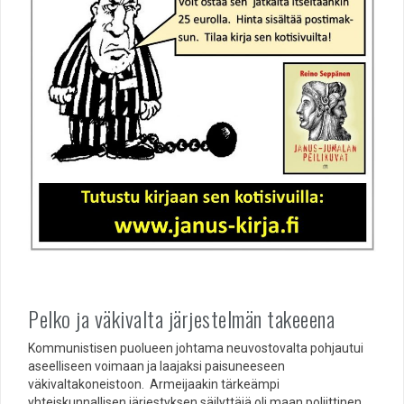
Pelko ja väkivalta järjestelmän takeeena
Kommunistisen puolueen johtama neuvostovalta pohjautui
aseelliseen voimaan ja laajaksi paisuneeseen
väkivaltakoneistoon. Armeijaakin tärkeämpi
yhteiskunnallisen järjestyksen säilyttäjä oli maan poliittinen