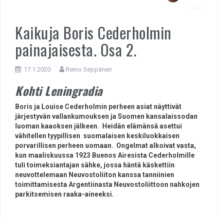
Kaikuja Boris Cederholmin
painajaisesta. Osa 2.
17.1.2020
Reino Seppänen
Kohti Leningradia
Boris ja Louise Cederholmin perheen asiat näyttivät
järjestyvän vallankumouksen ja Suomen kansalaissodan
luoman kaaoksen jälkeen. Heidän elämänsä asettui
vähitellen tyypillisen suomalaisen keskiluokkaisen
porvarillisen perheen uomaan. Ongelmat alkoivat vasta,
kun maaliskuussa 1923 Buenos Airesista Cederholmille
tuli toimeksiantajan sähke, jossa häntä käskettiin
neuvottelemaan Neuvostoliiton kanssa tanniinien
toimittamisesta Argentiinasta Neuvostoliittoon nahkojen
parkitsemisen raaka-aineeksi.