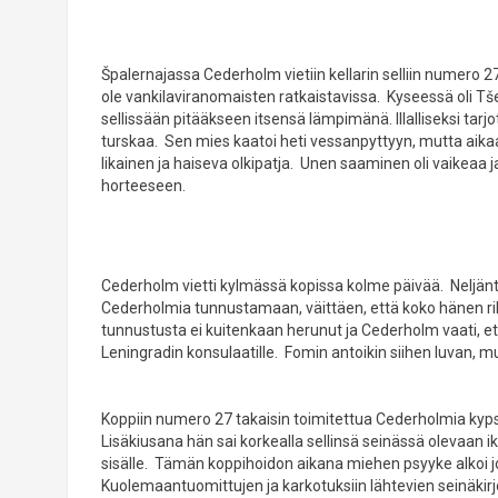
Špalernajassa Cederholm vietiin kellarin selliin numero 27.
ole vankilaviranomaisten ratkaistavissa. Kyseessä oli Tš
sellissään pitääkseen itsensä lämpimänä. Illalliseksi ta
turskaa. Sen mies kaatoi heti vessanpyttyyn, mutta aikaa
likainen ja haiseva olkipatja. Unen saaminen oli vaikeaa
horteeseen.
Cederholm vietti kylmässä kopissa kolme päivää. Neljänt
Cederholmia tunnustamaan, väittäen, että koko hänen rik
tunnustusta ei kuitenkaan herunut ja Cederholm vaati, e
Leningradin konsulaatille. Fomin antoikin siihen luvan, m
Koppiin numero 27 takaisin toimitettua Cederholmia kyps
Lisäkiusana hän sai korkealla sellinsä seinässä olevaan 
sisälle. Tämän koppihoidon aikana miehen psyyke alkoi jo r
Kuolemaantuomittujen ja karkotuksiin lähtevien seinäkir