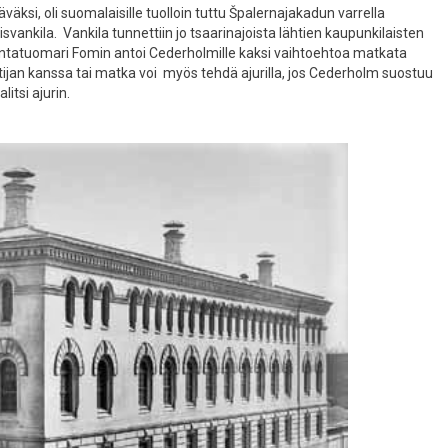
väksi, oli suomalaisille tuolloin tuttu Špalernajakadun varrella
svankila. Vankila tunnettiin jo tsaarinajoista lähtien kaupunkilaisten
kintatuomari Fomin antoi Cederholmille kaksi vaihtoehtoa matkata
tijan kanssa tai matka voi myös tehdä ajurilla, jos Cederholm suostuu
tsi ajurin.