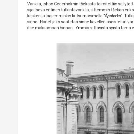
Vankila, johon Cederholmin tšekasta toimitettiin säilytettä
sijaitseva entinen tutkintavankila, sittemmin tšekan erikoi
kesken ja laajemminkin kutsumanimellä ”
Špalerka
”. Tut
sinne. Hänet joko saatetaa sinne kävellen aseistetun var
itse maksamaan hinnan. Ymmärrettävistä syistä tämä vali