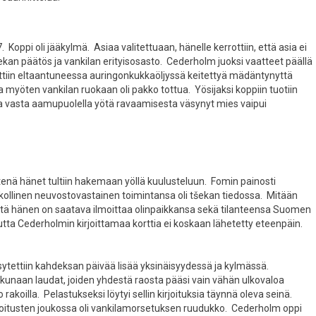
 Koppi oli jääkylmä. Asiaa valitettuaan, hänelle kerrottiin, että asia ei
ekan päätös ja vankilan erityisosasto. Cederholm juoksi vaatteet päällä
rjottiin eltaantuneessa auringonkukkaöljyssä keitettyä mädäntynyttä
 myöten vankilan ruokaan oli pakko tottua. Yösijaksi koppiin tuotiin
 ja vasta aamupuolella yötä ravaamisesta väsynyt mies vaipui
enä hänet tultiin hakemaan yöllä kuulusteluun. Fomin painosti
ollinen neuvostovastainen toimintansa oli tšekan tiedossa. Mitään
ttä hänen on saatava ilmoittaa olinpaikkansa sekä tilanteensa Suomen
utta Cederholmin kirjoittamaa korttia ei koskaan lähetetty eteenpäin.
ytettiin kahdeksan päivää lisää yksinäisyydessä ja kylmässä.
ikkunaan laudat, joiden yhdestä raosta pääsi vain vähän ulkovaloa
akoilla. Pelastukseksi löytyi sellin kirjoituksia täynnä oleva seinä.
joitusten joukossa oli vankilamorsetuksen ruudukko. Cederholm oppi