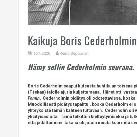
Kaikuja Boris Cederholmin 
16.1.2020
Reino Seppänen
Hämy sellin Cederholmin seurana.
Boris Cederholm saapui kutsusta huhtikuun toisena 
(Tšekan) talolle ajurin kuljettamana. Hänet otti vasta
Fomin
. Cederholmin pidätys oli odotettavissa, koska s
Muodollisesti pidätys tapahtui, koska Cederholm ei o
yhteyksistä tämän kahteen tuttavaan. Cederholm oli va
yksityisasioita. Tämä tulkittiin kieltäytymiseksi ja t
että pidättämisen takana oli jotain muuta kuin mitä sen