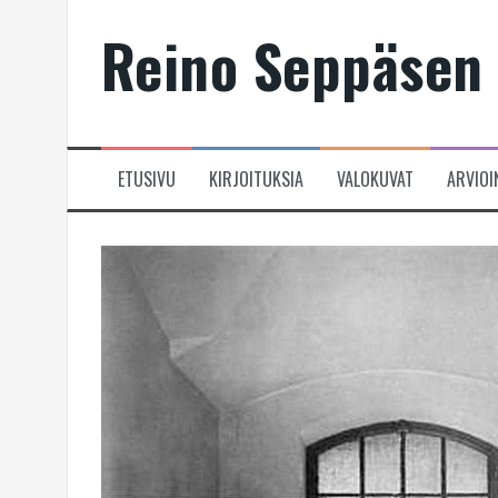
Skip
Reino Seppäsen 
to
content
ETUSIVU
KIRJOITUKSIA
VALOKUVAT
ARVIOI