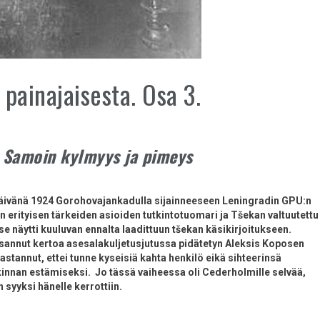
painajaisesta. Osa 3.
 Samoin kylmyys ja pimeys
päivänä 1924 Gorohovajankadulla sijainneeseen Leningradin GPU:n
an erityisen tärkeiden asioiden tutkintotuomari ja Tšekan valtuutettu
e näytti kuuluvan ennalta laadittuun tšekan käsikirjoitukseen.
sannut kertoa asesalakuljetusjutussa pidätetyn Aleksis Koposen
stannut, ettei tunne kyseisiä kahta henkilö eikä sihteerinsä
utkinnan estämiseksi. Jo tässä vaiheessa oli Cederholmille selvää,
 syyksi hänelle kerrottiin.