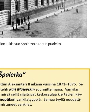
lan julkisivua Špalernajakadun puolelta.