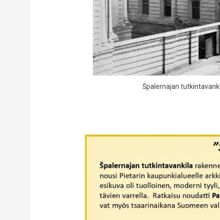
Špalernajan tutkintavanki