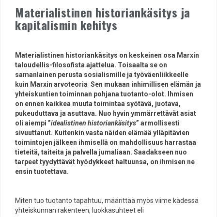
Materialistinen historiankäsitys ja
kapitalismin kehitys
Materialistinen historiankäsitys on keskeinen osa Marxin
taloudellis-filosofista ajattelua. Toisaalta se on
samanlainen perusta sosialismille ja työväenliikkeelle
kuin Marxin arvoteoria Sen mukaan inhimillisen elämän ja
yhteiskuntien toiminnan pohjana tuotanto-olot. Ihmisen
on ennen kaikkea muuta toimintaa syötävä, juotava,
pukeuduttava ja asuttava. Nuo hyvin ymmärrettävät asiat
oli aiempi ”
idealistinen historiankäsitys
” armollisesti
sivuuttanut. Kuitenkin vasta näiden elämää ylläpitävien
toimintojen jälkeen ihmisellä on mahdollisuus harrastaa
tieteitä, taiteita ja palvella jumaliaan. Saadakseen nuo
tarpeet tyydyttävät hyödykkeet haltuunsa, on ihmisen ne
ensin tuotettava.
Miten tuo tuotanto tapahtuu, määrittää myös viime kädessä
yhteiskunnan rakenteen, luokkasuhteet eli