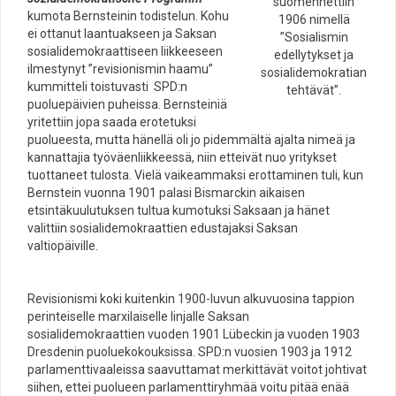
suomennettiin
kumota Bernsteinin todistelun. Kohu
1906 nimellä
ei ottanut laantuakseen ja Saksan
”Sosialismin
sosialidemokraattiseen liikkeeseen
edellytykset ja
ilmestynyt ”revisionismin haamu”
sosialidemokratian
kummitteli toistuvasti SPD:n
tehtävät”.
puoluepäivien puheissa. Bernsteiniä
yritettiin jopa saada erotetuksi
puolueesta, mutta hänellä oli jo pidemmältä ajalta nimeä ja
kannattajia työväenliikkeessä, niin etteivät nuo yritykset
tuottaneet tulosta. Vielä vaikeammaksi erottaminen tuli, kun
Bernstein vuonna 1901 palasi Bismarckin aikaisen
etsintäkuulutuksen tultua kumotuksi Saksaan ja hänet
valittiin sosialidemokraattien edustajaksi Saksan
valtiopäiville.
Revisionismi koki kuitenkin 1900-luvun alkuvuosina tappion
perinteiselle marxilaiselle linjalle Saksan
sosialidemokraattien vuoden 1901 Lübeckin ja vuoden 1903
Dresdenin puoluekokouksissa. SPD:n vuosien 1903 ja 1912
parlamenttivaaleissa saavuttamat merkittävät voitot johtivat
siihen, ettei puolueen parlamenttiryhmää voitu pitää enää