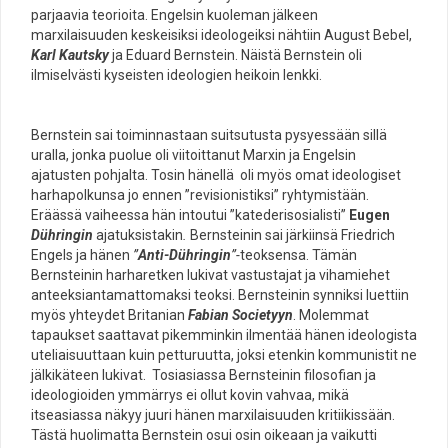
parjaavia teorioita. Engelsin kuoleman jälkeen
marxilaisuuden keskeisiksi ideologeiksi nähtiin August Bebel,
Karl Kautsky
ja Eduard Bernstein. Näistä Bernstein oli
ilmiselvästi kyseisten ideologien heikoin lenkki.
Bernstein sai toiminnastaan suitsutusta pysyessään sillä
uralla, jonka puolue oli viitoittanut Marxin ja Engelsin
ajatusten pohjalta. Tosin hänellä oli myös omat ideologiset
harhapolkunsa jo ennen ”revisionistiksi” ryhtymistään.
Eräässä vaiheessa hän intoutui ”katederisosialisti”
Eugen
Dühringin
ajatuksistakin
.
Bernsteinin sai järkiinsä Friedrich
Engels ja hänen
”
Anti-Dühringin
”-
teoksensa. Tämän
Bernsteinin harharetken lukivat vastustajat ja vihamiehet
anteeksiantamattomaksi teoksi. Bernsteinin synniksi luettiin
myös yhteydet Britanian
Fabian Societyyn
. Molemmat
tapaukset saattavat pikemminkin ilmentää hänen ideologista
uteliaisuuttaan kuin petturuutta, joksi etenkin kommunistit ne
jälkikäteen lukivat. Tosiasiassa Bernsteinin filosofian ja
ideologioiden ymmärrys ei ollut kovin vahvaa, mikä
itseasiassa näkyy juuri hänen marxilaisuuden kritiikissään.
Tästä huolimatta Bernstein osui osin oikeaan ja vaikutti