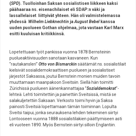
(
SPD
). Tuolloinhan Saksan sosialistisen liikkeen kaksi
päähaaraa ns. eisenachilaiset eli SDAP:n väki ja
lassallelaiset liittyivät yhteen. Hän oli valmistelemassa
yhdessä
Wilhelm Liebknechtin
ja
August Bebel
kanssa
uuden puolueen Gothan ohjelmaa, jota vastaan Karl Marx
esitti kuuluisan kritiikkinsä.
Lopetettuaan työt pankissa vuonna 1878 Bernsteinin
puolueaktiivisuuden sanotaan kasvaneen. Kun
”rautakansleri”
Otto von Bismarckin
säätämät ns. sosialistilait
kielsivät sosialidemokraattisen puolueen ja sosialistiset
järjestöt Saksassa, joutui Bernstein monien muiden tavoin
muuttamaan maanpakoon Sveitsiin. Siellä hän toimitti
Zürichissä puolueen äänenkannattajaa ”
Sozialdemokrat
”-
lehteä. Lehti toimitettiin ja painettiin Sveitsissä, mistä se
salakuljetettiin Saksaan. Verkosto toimi hyvin ja Saksa
painosti Sveitsiä lopettamaan tämän toiminnan. Lopulta
Sveitsi taipui, jonka seurauksena lehden tekeminen siirtyi
Lontooseen vuonna 1888 sosialistilakien päättymiseen asti
eli vuoteen 1890. Myös Bernstein siirtyi silloin Englantiin.