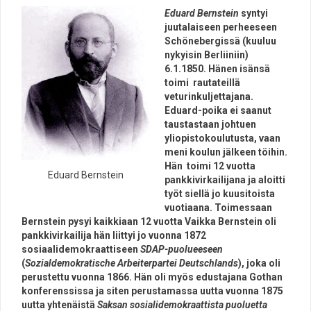
Eduard Bernstein
syntyi
juutalaiseen perheeseen
Schönebergissä (kuuluu
nykyisin Berliiniin)
6.1.1850. Hänen isänsä
toimi rautateillä
veturinkuljettajana.
Eduard-poika ei saanut
taustastaan johtuen
yliopistokoulutusta, vaan
meni koulun jälkeen töihin.
Hän toimi 12 vuotta
Eduard Bernstein
pankkivirkailijana ja aloitti
työt siellä jo kuusitoista
vuotiaana. Toimessaan
Bernstein pysyi kaikkiaan 12 vuotta Vaikka Berns
tein oli
pankkivirkailija hän liittyi jo vuonna 1872
sosiaalidemokraattiseen
SDAP-puolueeseen
(
Sozialdemokratische Arbeiterpartei Deutschlands
), joka oli
perustettu vuonna 1866. Hän oli myös edustajana Gothan
konferenssissa ja siten perustamassa uutta vuonna 1875
uutta yhtenäistä
Saksan sosialidemokraattista puoluetta