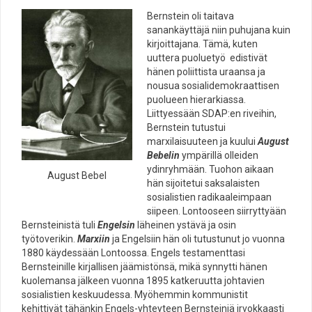
Bernstein oli taitava
sanankäyttäjä niin puhujana kuin
kirjoittajana. Tämä, kuten
uuttera puoluetyö edistivät
hänen poliittista uraansa ja
nousua sosialidemokraattisen
puolueen hierarkiassa.
Liittyessään SDAP:en riveihin,
Bernstein tutustui
marxilaisuuteen ja kuului
August
Bebelin
ympärillä olleiden
ydinryhmään. Tuohon aikaan
August Bebel
hän sijoitetui saksalaisten
sosialistien radikaaleimpaan
siipeen. Lontooseen siirryttyään
Bernsteinistä tuli
Engelsin
läheinen ystävä ja osin
työtoverikin.
Marxiin
ja Engelsiin hän oli tutustunut jo vuonna
1880 käydessään Lontoossa. Engels testamenttasi
Bernsteinille kirjallisen jäämistönsä, mikä synnytti hänen
kuolemansa jälkeen vuonna 1895 katkeruutta johtavien
sosialistien keskuudessa. Myöhemmin kommunistit
kehittivät tähänkin Engels-yhteyteen Bernsteiniä irvokkaasti