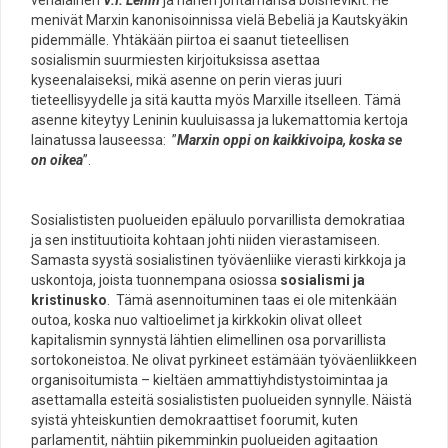
menivät Marxin kanonisoinnissa vielä Bebeliä ja Kautskyäkin
pidemmälle. Yhtäkään piirtoa ei saanut tieteellisen
sosialismin suurmiesten kirjoituksissa asettaa
kyseenalaiseksi, mikä asenne on perin vieras juuri
tieteellisyydelle ja sitä kautta myös Marxille itselleen. Tämä
asenne kiteytyy Leninin kuuluisassa ja lukemattomia kertoja
lainatussa lauseessa: ”
Marxin oppi on kaikkivoipa, koska se
on oikea
”.
Sosialististen puolueiden epäluulo porvarillista demokratiaa
ja sen instituutioita kohtaan johti niiden vierastamiseen.
Samasta syystä sosialistinen työväenliike vierasti kirkkoja ja
uskontoja, joista tuonnempana osiossa
sosialismi ja
kristinusko
. Tämä asennoituminen taas ei ole mitenkään
outoa, koska nuo valtioelimet ja kirkkokin olivat olleet
kapitalismin synnystä lähtien elimellinen osa porvarillista
sortokoneistoa. Ne olivat pyrkineet estämään työväenliikkeen
organisoitumista – kieltäen ammattiyhdistystoimintaa ja
asettamalla esteitä sosialististen puolueiden synnylle. Näistä
syistä yhteiskuntien demokraattiset foorumit, kuten
parlamentit, nähtiin pikemminkin puolueiden agitaation