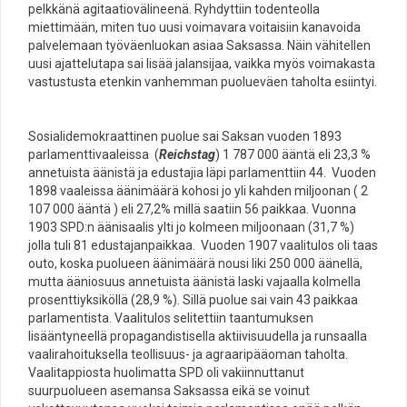
pelkkänä agitaatiovälineenä. Ryhdyttiin todenteolla
miettimään, miten tuo uusi voimavara voitaisiin kanavoida
palvelemaan työväenluokan asiaa Saksassa. Näin vähitellen
uusi ajattelutapa sai lisää jalansijaa, vaikka myös voimakasta
vastustusta etenkin vanhemman puolueväen taholta esiintyi.
Sosialidemokraattinen puolue sai Saksan vuoden 1893
parlamenttivaaleissa (
Reichstag
) 1 787 000 ääntä eli 23,3 %
annetuista äänistä ja edustajia läpi parlamenttiin 44. Vuoden
1898 vaaleissa äänimäärä kohosi jo yli kahden miljoonan ( 2
107 000 ääntä ) eli 27,2% millä saatiin 56 paikkaa. Vuonna
1903 SPD:n äänisaalis ylti jo kolmeen miljoonaan (31,7 %)
jolla tuli 81 edustajanpaikkaa. Vuoden 1907 vaalitulos oli taas
outo, koska puolueen äänimäärä nousi liki 250 000 äänellä,
mutta ääniosuus annetuista äänistä laski vajaalla kolmella
prosenttiyksiköllä (28,9 %). Sillä puolue sai vain 43 paikkaa
parlamentista. Vaalitulos selitettiin taantumuksen
lisääntyneellä propagandistisella aktiivisuudella ja runsaalla
vaalirahoituksella teollisuus- ja agraaripääoman taholta.
Vaalitappiosta huolimatta SPD oli vakiinnuttanut
suurpuolueen asemansa Saksassa eikä se voinut