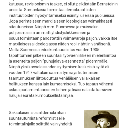
kutusua, revisionismin taakse, ei ollut pelkästään Bernsteinin
ansiota. Samanlaisia toimintaa demokraattisten
instituutioiden hyödyntämiseksi esiintyi useissa puolueissa.
Jopa perinteiseen marxilaiseen ideologiaan voimakkaasti
sitoutuneissa. Niinpä mm. Suomessa ja muissakin
pohjoismaissa ammattiyhdistysliikkeeseen ja
osuustoimintaan panostettiin voimavaroja paljon, vaikka itse
marxilaisessa ideologiassa niiden rooli nähtiin vähäisenä.
Meillä Suomessa eduskuntauudistus vuoden 1905
tapahtumien jälkeen suuntasi työväenliikkeen mielenkiintoa
ja asenteita paljon ”puhujalava-asennetta” pidemmälle.
Niinpä yksi kansalaissodan syttymisen keskeisiä syitä oli
vuoden 1917 valtalain saama tyrmäys kotimaisen
taantumuksen liittouduttua venäläisen väliaikaisen
hallituksen kanssa lain kumoamiseksi. Tuo tapaus vähensi
uskoa parlamentaariseen tiehen ja lisäsi nälästä kärsivien
haluja seurata kumouksellista linjaa.
Saksalaisen sosialidemokratian
suuntautumista reformistiselle
toimintalinjalle selittää vain yhdeltä