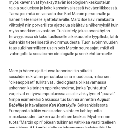
myös kavensivat hyväksyttävän ideologisen keskustelun
rajoja puolueissa ja koko kansainvälisessä työväenliikkeessä.
Tämä jos mikä on vierasta itse Karl Marxin persoonalle ja
hänen tieteelliselle ajattelutavalle. Marx itse kävi railakasta
väittelyä niin porvarillista ajattelua sisältäviä näkemyksiä kuin
myös anarkismia vastaan. Tuo kiistely, joka sanankäytön
terävyydessä oli koko tuolloiselle aikakaudelle tyypillistä, lähti
kuitenkin tieteellisestä avoimmuudesta. Tuon avoimmuuden
taas sulki harmillisen usein pois Marxin seuraaajat, mikä oli
vahingollista sosialismin ideologialle ja sen kehittämiselle.
Marx ja hänen ajattelunsa kanonisoitiin pitkälti
sosialidemokratian perustaksi siinä muodossa, miksi sen
”oikeaoppiset” tulkitsivat . Ideologiasta oli kasvamassa
uskonnon kaltainen oppirakennelma, jonka ”puhtautta”
varjelivat eri työväenpuolueissa asialle vihkiytyneet ”paavit”.
Niinpä esimerkiksi Saksassa tuo kunnia annettiin
August
Bebelille
ja Itävallassa
Karl Kautskylle
. Saksankielisestä
Euroopasta tulikin vuosisadan vaihteen kahtapuolta
marxilaisuuden tärkein aatteellinen keskus. Myöhemmin
tuota ”Marxin opin” oikean tulkinnan valtikkaa vaati itselleen
venäläinen
V.I. Lenin
ja hänen johtamansa bolshevikit. He