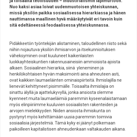
ja toisaalta teollisuuden – industirialismin läpimurtoon.
Nuo kaksi asiaa loivat uudenmuotoisen yhteiskunnan,
missä yksilön paikka sosiaalisessa hierarkiassa ja hänen
nauttimansa maallinen hyvä määräytyivät eri tavoin kuin
sitä edeltäneessä feodaalisessa yhteiskunnassa.
Pidäkkeetön työntekijän alistaminen, taloudellinen riisto sekä
niihin nojautuva yksilön ihmisarvon ja itsekunnioituksen
väheksyminen ovat kuuluneet kaikenlaisten
luokkayhteiskuntien rakennusaineisiin ammoisista ajoista
alkaen. Sosiaalinen hierarkia, siinä yleneminen ja
henkilökohtaisen hyvän maksimointi aina ahneuteen asti,
ovat kaikkien laumaeläinten ominaispiirteitä. Ihmislajilla ne
lienevät kehittyneet pisimmälle. Toisaalta ihmislajia on
sinattu älyllä ja ajattelukyvyllä, jonka ansiosta olemme
kyenneet muita laumaeläimiä paremmin kyseenalaistamaan
myös elinpiiriimme kuuluvien sosiaalisten rakenteiden ja
arvojen mielekkyyden. Niiden ansiosta ihmiskunta on
pystynyt myös kehittämään uusia paremmin toimivia
sosiaalisia järjestelmiä. Tämä kyky ei jäänyt polkemaan
paikoilleen kapitalistisen ahneudenkaan valtakauden aikana.