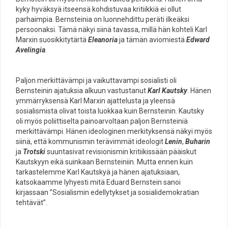
kyky hyväksyä itseensä kohdistuvaa kritiikkiä ei ollut
parhaimpia. Bernsteinia on luonnehdittu peräti ilkeäksi
persoonaksi. Tämä näkyi siinä tavassa, millä hän kohteli Karl
Marxin suosikkitytärtä
Eleanoria
ja tämän aviomiestä
Edward
Avelingia
.
Paljon merkittävämpi ja vaikuttavampi sosialisti oli
Bernsteinin ajatuksia alkuun vastustanut
Karl Kautsky
. Hänen
ymmärryksensä Karl Marxin ajattelusta ja yleensä
sosialismista olivat toista luokkaa kuin Bernsteinin. Kautsky
oli myös poliittiselta painoarvoltaan paljon Bernsteiniä
merkittävämpi. Hänen ideologinen merkityksensä näkyi myös
siinä, että kommunismin terävimmät ideologit
Lenin
,
Buharin
ja
Trotski
suuntasivat revisionismin kritiikissään pääiskut
Kautskyyn eikä suinkaan Bernsteiniin. Mutta ennen kuin
tarkastelemme Karl Kautskyä ja hänen ajatuksiaan,
katsokaamme lyhyesti mitä Eduard Bernstein sanoi
kirjassaan ”Sosialismin edellytykset ja sosialidemokratian
tehtävät”.