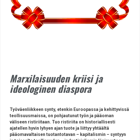
Marxilaisuuden kriisi ja
ideologinen diaspora
Työväenliikkeen synty, etenkin Euroopassa ja kehittyvissä
teollisuusmaissa, on pohjautunut työn ja pääoman
väliseen ristiriitaan. Tuo ristiriita on historiallisesti
ajatellen hyvin lyhyen ajan tuote ja liittyy yhtäältä
pääomavaltaisen tuotantotavan – kapitalismin – syntyyn