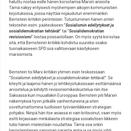
haluttu nostaa esille hänen korostamia Marxin ansioita.
Tämä näkyy erityisesti myöhempien aikojen kommunistien
kirjoituksissa, joissa näyttää nojaudutun enemmänkin
Bernstein-kritiikin perinteisiin. Tutustuminen hänen omiin
teksteihin esim. pääteokseen ”
Sosialismin edellytykset ja
sosialidemokratian tehtävät
” tai ”
Sosialidemokratian
revisionismi
” loistaa poissaolollaan. On myös syytä korostaa
sitä, että Bernsteinin kritiikki kohdistui suureksi osaksi
tuonaikaiseeen SPD:ssä vallitsevaan käsitykseen
marxismista.
Bernstein toi Marx-kritiikin ytimen esiin teoksessaan
”
Sosialismin edellytykset ja sosialidemokratian tehtävät”
.
Se
kiteytti ja laajensi hänen jo lehtikirjoituksissaan esittämäänsä
arvostelua ja kiihdytti revisionismikeskustelua niin itse
Saksassa kuin muuallakin Eurooppaa. Bernstein piti Marxin
näkemyksiä hyvin pitkälle vanhentuneina ja siten
soveltumattomina tuolloisen työväenliikkeen strategian
pohjaksi. Niinpä hän itse asiassa ei vain kritisoinut, vaan myös
esitti kirjassaan minkälaista strategiaa sosialistisen liikkeen
tulisi hänen mielestään noudattaa. Tämä osa onkin
bernsteinilaisen sanoman parasta antia ja se myös johti