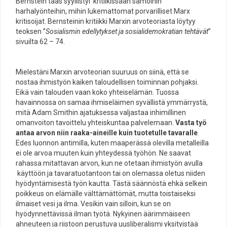
Bernstein taas syyllistyi kritiikissään samoihin
harhalyönteihin, mihin lukemattomat porvarilliset Marx
kritisoijat. Bernsteinin kritiikki Marxin arvoteoriasta löytyy
teoksen ”
Sosialismin
edellytykset ja sosialidemokratian tehtävät
”
sivuilta 62 – 74.
Mielestäni Marxin arvoteorian suuruus on siinä, että se
nostaa ihmistyön kaiken taloudellisen toiminnan pohjaksi.
Eikä vain talouden vaan koko yhteiselämän. Tuossa
havainnossa on samaa ihmiseläimen syvällistä ymmärrystä,
mitä Adam Smithin ajatuksessa valjastaa inhimillinen
omanvoiton tavoittelu yhteiskuntaa palvelemaan.
Vasta työ
antaa arvon niin raaka-aineille kuin tuotetulle tavaralle
.
Edes luonnon antimilla, kuten maaperässä olevilla metalleilla
ei ole arvoa muuten kuin yhteydessä työhön. Ne saavat
rahassa mitattavan arvon, kun ne otetaan ihmistyön avulla
käyttöön ja tavaratuotantoon tai on olemassa oletus niiden
hyödyntämisestä työn kautta. Tästä säännöstä ehkä selkein
poikkeus on elämälle välttämättömät, mutta toistaiseksi
ilmaiset vesi ja ilma. Vesikin vain silloin, kun se on
hyödynnettävissä ilman työtä. Nykyinen äärimmäiseen
ahneuteen ja riistoon perustuva uusliberalismi yksityistää