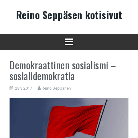
Skip
to
Reino Seppäsen kotisivut
content
Demokraattinen sosialismi –
sosialidemokratia
28.3.2017
Reino Seppänen