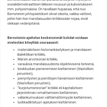
sosialidemokraattisen liikkeen nousuun ja kukoistukseen
mm. pohjoismaissa. On tavallaan hupaisaa, että nuo
Bernsteinin johtopäätökset olivat oikeita, vaikka väitteet,
joihin hän itse marxilaisuuden kritiikissään nojaa, eivät
olekaan vedenpitäviä.
Bernsteinin ajattelun keskeismmät kohdat voidaan
mielestäni kiteyttää seuraavasti:
materialistisen historiankäsityksen ja marxilaisen
dialektiikan kritiikki,
Marxin arvoteorian kritiikki,
varauksia marxilaisuudesta objektiivisenä tieteenä,
keskiluokan pienenemisen kieltäminen (tilastollisin
perustein),
pienyritysten ja pientilojen häviämisen kieltäminen
(tilastollisin perustein),
”kurjistumisteorian” kritiikki eli kapitalistisen
järjestelmän romahtamisen kieltäminen,
vallankumouksen välttämättömyyde kieltäminen,
luokkadiktatuuri-ajatuksen kieltäminen