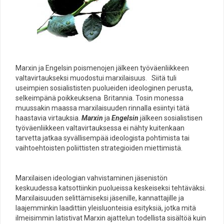
Marxin ja Engelsin poismenojen jälkeen työväenliikkeen
valtavirtaukseksi muodostui marxilaisuus. Siitä tuli
useimpien sosialististen puolueiden ideologinen perusta,
selkeimpänä poikkeuksena Britannia. Tosin monessa
muussakin maassa marxilaisuuden rinnalla esiintyi tätä
haastavia virtauksia.
Marxin
ja
Engelsin
jälkeen sosialistisen
työväenliikkeen valtavirtauksessa ei nähty kuitenkaan
tarvetta jatkaa syvällisempää ideologista pohtimista tai
vaihtoehtoisten poliittisten strategioiden miettimistä.
Marxilaisen ideologian vahvistaminen jäsenistön
keskuudessa katsottiinkin puolueissa keskeiseksi tehtäväksi.
Marxilaisuuden selittämiseksi jäsenille, kannattajille ja
laajemminkin laadittiin yleisluonteisia esityksiä, jotka mitä
ilmeisimmin latistivat Marxin ajattelun todellista sisältöä kuin