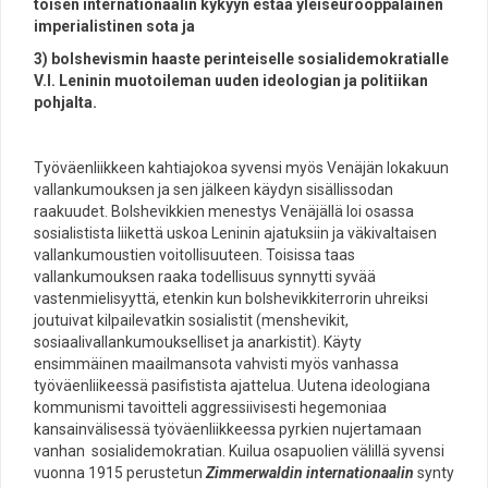
toisen internationaalin kykyyn estää yleiseurooppalainen
imperialistinen sota ja
3) bolshevismin haaste perinteiselle sosialidemokratialle
V.I. Leninin muotoileman uuden ideologian ja politiikan
pohjalta.
Työväenliikkeen kahtiajokoa syvensi myös Venäjän lokakuun
vallankumouksen ja sen jälkeen käydyn sisällissodan
raakuudet. Bolshevikkien menestys Venäjällä loi osassa
sosialistista liikettä uskoa Leninin ajatuksiin ja väkivaltaisen
vallankumoustien voitollisuuteen. Toisissa taas
vallankumouksen raaka todellisuus synnytti syvää
vastenmielisyyttä, etenkin kun bolshevikkiterrorin uhreiksi
joutuivat kilpailevatkin sosialistit (menshevikit,
sosiaalivallankumoukselliset ja anarkistit). Käyty
ensimmäinen maailmansota vahvisti myös vanhassa
työväenliikeessä pasifistista ajattelua. Uutena ideologiana
kommunismi tavoitteli aggressiivisesti hegemoniaa
kansainvälisessä työväenliikkeessa pyrkien nujertamaan
vanhan sosialidemokratian. Kuilua osapuolien välillä syvensi
vuonna 1915 perustetun
Zimmerwaldin internationaalin
synty