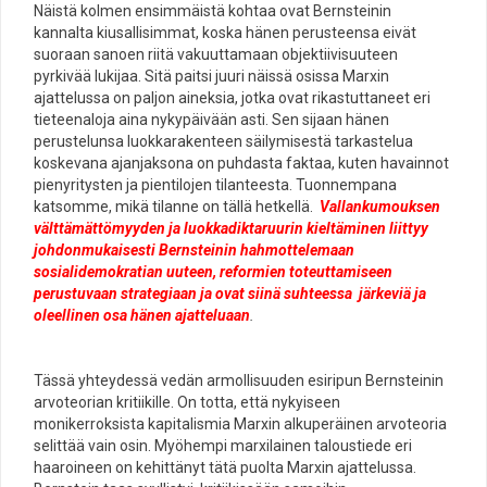
Näistä kolmen ensimmäistä kohtaa ovat Bernsteinin
kannalta kiusallisimmat, koska hänen perusteensa eivät
suoraan sanoen riitä vakuuttamaan objektiivisuuteen
pyrkivää lukijaa. Sitä paitsi juuri näissä osissa Marxin
ajattelussa on paljon aineksia, jotka ovat rikastuttaneet eri
tieteenaloja aina nykypäivään asti. Sen sijaan hänen
perustelunsa luokkarakenteen säilymisestä tarkastelua
koskevana ajanjaksona on puhdasta faktaa, kuten havainnot
pienyritysten ja pientilojen tilanteesta. Tuonnempana
katsomme, mikä tilanne on tällä hetkellä.
Vallankumouksen
välttämättömyyden ja luokkadiktaruurin kieltäminen liittyy
johdonmukaisesti Bernsteinin hahmottelemaan
sosialidemokratian uuteen, reformien toteuttamiseen
perustuvaan strategiaan ja ovat siinä suhteessa järkeviä ja
oleellinen osa hänen ajatteluaan
.
Tässä yhteydessä vedän armollisuuden esiripun Bernsteinin
arvoteorian kritiikille. On totta, että nykyiseen
monikerroksista kapitalismia Marxin alkuperäinen arvoteoria
selittää vain osin. Myöhempi marxilainen taloustiede eri
haaroineen on kehittänyt tätä puolta Marxin ajattelussa.