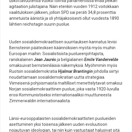
uskottavuutensa vuoksi toimia parlamentissa enää pelkän
agitaation julistajana. Näin etenkin vuoden 1912 voitokkaan
vaalituloksen jälkeen, jolloin SPD sai peräti 34,8 prosenttia
annetuista äänistä ja oli yhtäjaksoisesti ollut vuodesta 1890
lähtien reichstagin suurin puolue.
Uuden sosialidemokraattisen suuntauksen kannatus levisi
Bernsteinin pääteoksen käännöksien myötä myös muihin
Euroopan maihin. Sosialistisista puolueenjohtajista,
ranskalainen
Jean Jaurés
ja belgialainen
Emile Vandervelde
omaksuivat bernsteiniläisiä näkemyksiä. Myöhmmin myös
Ruotsin sosialidemokratia
Hjalmar Brantingin
johdolla siirtyi
noudattamaan sosialidemokratian uutta strategiaa.
Viimeisenä pohjoismaista maltilliset menettelytavat omaksui
Norjan sosialiemokraattinen puolue, joka vasta 1920-luvulla
erosi Kommunistiseksi internationaaliksi muuttuneesta
Zimmerwaldin internationaalista.
Länsi-eurooppalaisten sosialidemokraattisten puolueiden
asettuminen yksi toisensa jälkeen uuden evoluutioon
nojautuvan ideologian, tai niin kuin vastustajat halusivat sitä