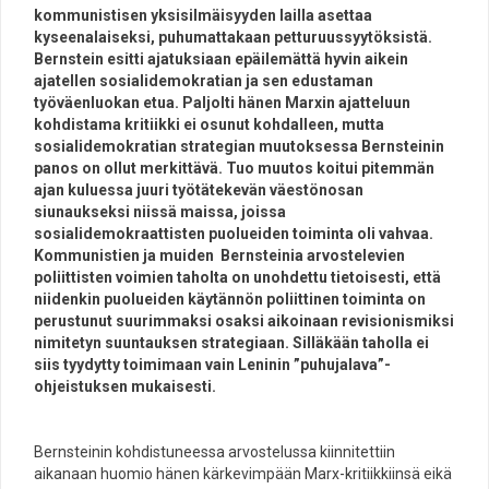
kommunistisen yksisilmäisyyden lailla asettaa
kyseenalaiseksi, puhumattakaan petturuussyytöksistä.
Bernstein esitti ajatuksiaan epäilemättä hyvin aikein
ajatellen sosialidemokratian ja sen edustaman
työväenluokan etua. Paljolti hänen Marxin ajatteluun
kohdistama kritiikki ei osunut kohdalleen, mutta
sosialidemokratian strategian muutoksessa Bernsteinin
panos on ollut merkittävä. Tuo muutos koitui pitemmän
ajan kuluessa juuri työtätekevän väestönosan
siunaukseksi niissä maissa, joissa
sosialidemokraattisten puolueiden toiminta oli vahvaa.
Kommunistien ja muiden Bernsteinia arvostelevien
poliittisten voimien taholta on unohdettu tietoisesti, että
niidenkin puolueiden käytännön poliittinen toiminta on
perustunut suurimmaksi osaksi aikoinaan revisionismiksi
nimitetyn suuntauksen strategiaan. Silläkään taholla ei
siis tyydytty toimimaan vain Leninin ”puhujalava”-
ohjeistuksen mukaisesti.
Bernsteinin kohdistuneessa arvostelussa kiinnitettiin
aikanaan huomio hänen kärkevimpään Marx-kritiikkiinsä eikä