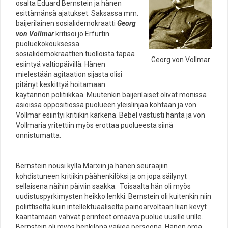
osalta Eduard Bernstein ja hänen
esittämänsä ajatukset. Saksassa mm.
baijerilainen sosialidemokraatti
Georg
von Vollmar
kritisoi jo Erfurtin
puoluekokouksessa
sosialidemokraattien tuolloista tapaa
Georg von Vollmar
esiintyä valtiopäivillä. Hänen
mielestään agitaation sijasta olisi
pitänyt keskittyä hoitamaan
käytännön politiikkaa. Muutenkin baijerilaiset olivat monissa
asioissa oppositiossa puolueen yleislinjaa kohtaan ja von
Vollmar esiintyi kritiikin kärkenä. Bebel vastusti häntä ja von
Vollmaria yritettiin myös erottaa puolueesta siinä
onnistumatta.
Bernstein nousi kyllä Marxiin ja hänen seuraajiin
kohdistuneen kritiikin päähenkilöksi ja on jopa säilynyt
sellaisena näihin päiviin saakka. Toisaalta hän oli myös
uudistuspyrkimysten heikko lenkki. Bernstein oli kuitenkin niin
poliittiselta kuin intellektuaaliselta painoarvoltaan liian kevyt
kääntämään vahvat perinteet omaava puolue uusille urille.
Bernstein oli myös henkilönä vaikea persoona. Hänen oma