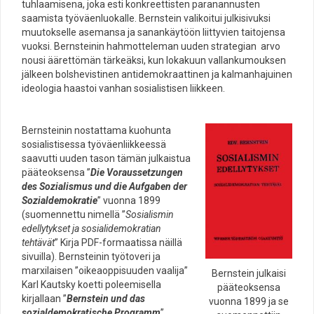
tuhlaamisena, joka esti konkreettisten paranannusten
saamista työväenluokalle. Bernstein valikoitui julkisivuksi
muutokselle asemansa ja sanankäytöön liittyvien taitojensa
vuoksi. Bernsteinin hahmotteleman uuden strategian arvo
nousi äärettömän tärkeäksi, kun lokakuun vallankumouksen
jälkeen bolshevistinen antidemokraattinen ja kalmanhajuinen
ideologia haastoi vanhan sosialistisen liikkeen.
Bernsteinin nostattama kuohunta
sosialistisessa työväenliikkeessä
saavutti uuden tason tämän julkaistua
pääteoksensa ”
Die Voraussetzungen
des Sozialismus und die Aufgaben der
Sozialdemokratie
” vuonna 1899
(suomennettu nimellä ”
Sosialismin
edellytykset ja sosialidemokratian
tehtävät
” Kirja PDF-formaatissa näillä
sivuilla). Bernsteinin työtoveri ja
marxilaisen ”oikeaoppisuuden vaalija”
Bernstein julkaisi
Karl Kautsky koetti poleemisella
pääteoksensa
kirjallaan ”
Bernstein und das
vuonna 1899 ja se
sozialdemokratische Programm
”