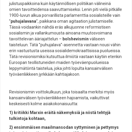
julistuspaikkoina kuin käytännöllisen politiikan välineinä
omien tavoitteidensa saavuttamiseksi. Lenin piti vielä pitkälle
1900-luvun alkua porvarillista parlamenttia sosialisteille vain
”
puhujalavana
”, paikkana oman agitaation julistamiselle.
Tässä voidaankin nähdä eräs alkujuonne reformistisen
sosialismin ja vallankumousta ainoana muutosvoimana
tavoittelevan ääriajattelun –
bolshevismin
väliseen
taisteluun. Tätä ”puhujalava”-asennetta vastaan nousi vähin
erin vastustusta useissa sosialidemokraattisissa puolueissa.
Tätä revisionismiksi kutsuttua ilmiötä vastaan käytiin etenkin
Euroopan teollistuneiden maiden työeväenpuolueissa
leppymätöntä taistelua, joka johti lopulta kansainvälisen
työväenliikkeen jyrkkään kahtiajakoon.
Revisionismin voittokulkuun, joka toisaalta merkitsi myös
kansainvälisen työväenliikkeen hajoamista, vaikuttivat
keskeisesti kolme asiakokonaisuutta:
1) kritiikki Marxin eräitä näkemyksiä ja niistä tehtyjä
tulkintoja kohtaan,
2) ensimmäisen maailmansodan syttyminen ja pettymys