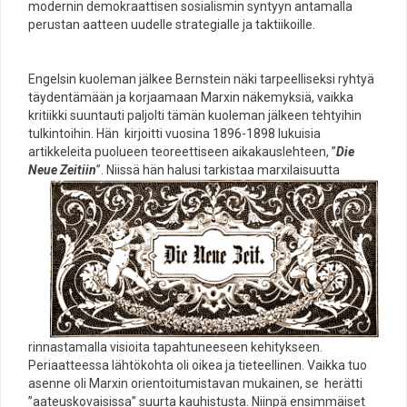
modernin demokraattisen sosialismin syntyyn antamalla
perustan aatteen uudelle strategialle ja taktiikoille.
Engelsin kuoleman jälkee Bernstein näki tarpeelliseksi ryhtyä
täydentämään ja korjaamaan Marxin näkemyksiä, vaikka
kritiikki suuntauti paljolti tämän kuoleman jälkeen tehtyihin
tulkintoihin. Hän kirjoitti vuosina 1896-1898 lukuisia
artikkeleita puolueen teoreettiseen aikakauslehteen, ”
Die
Neue Zeitiin
”.
Niissä hän halusi tarkistaa marxilaisuutta
rinnastamalla visioita tapahtuneeseen kehitykseen.
Periaatteessa lähtökohta oli oikea ja tieteellinen. Vaikka tuo
asenne oli Marxin orientoitumistavan mukainen, se herätti
”aateuskovaisissa” suurta kauhistusta. Niinpä ensimmäiset