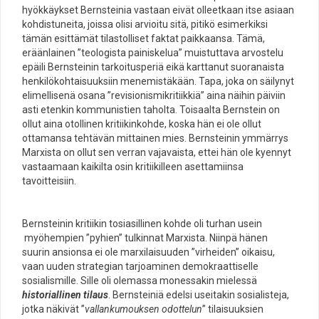
hyökkäykset Bernsteinia vastaan eivät olleetkaan itse asiaan
kohdistuneita, joissa olisi arvioitu sitä, pitikö esimerkiksi
tämän esittämät tilastolliset faktat paikkaansa. Tämä,
eräänlainen ”teologista painiskelua” muistuttava arvostelu
epäili Bernsteinin tarkoitusperiä eikä karttanut suoranaista
henkilökohtaisuuksiin menemistäkään. Tapa, joka on säilynyt
elimellisenä osana ”revisionismikritiikkiä” aina näihin päiviin
asti etenkin kommunistien taholta. Toisaalta Bernstein on
ollut aina otollinen kritiikinkohde, koska hän ei ole ollut
ottamansa tehtävän mittainen mies. Bernsteinin ymmärrys
Marxista on ollut sen verran vajavaista, ettei hän ole kyennyt
vastaamaan kaikilta osin kritiikilleen asettamiinsa
tavoitteisiin.
Bernsteinin kritiikin tosiasillinen kohde oli turhan usein
myöhempien ”pyhien” tulkinnat Marxista. Niinpä hänen
suurin ansionsa ei ole marxilaisuuden ”virheiden” oikaisu,
vaan uuden strategian tarjoaminen demokraattiselle
sosialismille. Sille oli olemassa monessakin mielessä
historiallinen tilaus
. Bernsteiniä edelsi useitakin sosialisteja,
jotka näkivät ”
vallankumouksen odottelun
” tilaisuuksien