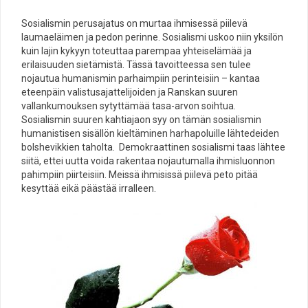
Sosialismin perusajatus on murtaa ihmisessä piilevä
laumaeläimen ja pedon perinne. Sosialismi uskoo niin yksilön
kuin lajin kykyyn toteuttaa parempaa yhteiselämää ja
erilaisuuden sietämistä. Tässä tavoitteessa sen tulee
nojautua humanismin parhaimpiin perinteisiin – kantaa
eteenpäin valistusajattelijoiden ja Ranskan suuren
vallankumouksen sytyttämää tasa-arvon soihtua.
Sosialismin suuren kahtiajaon syy on tämän sosialismin
humanistisen sisällön kieltäminen harhapoluille lähtedeiden
bolshevikkien taholta. Demokraattinen sosialismi taas lähtee
siitä, ettei uutta voida rakentaa nojautumalla ihmisluonnon
pahimpiin piirteisiin. Meissä ihmisissä piilevä peto pitää
kesyttää eikä päästää irralleen.