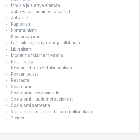
Ihmisiä ja elettyä elämää
Juho Einar Penninpesä tarinat
Julkaisut
Kapitalismi
Kommunismi
Konservatismi
Laki, oikeus, rangaistus ja jälkihuolto
Liberalismi
Moderni sosialidemokratia
Negrologeja
Reksan lehti- ja nettikirjoituksia
Reksan palsta
Reksasta
Sosialismi
Sosialismi – esisosialistit
Sosialismi – uudempi sosialismi
Sosialismi aatteena
Vapaamuurarit ja muita kummallisuuksia
Yleinen