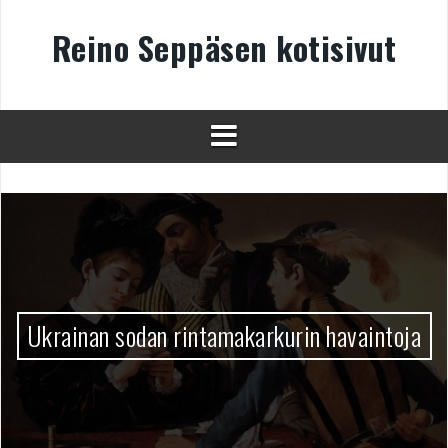
Skip
to
Reino Seppäsen kotisivut
content
Ukrainan sodan rintamakarkurin havaintoja