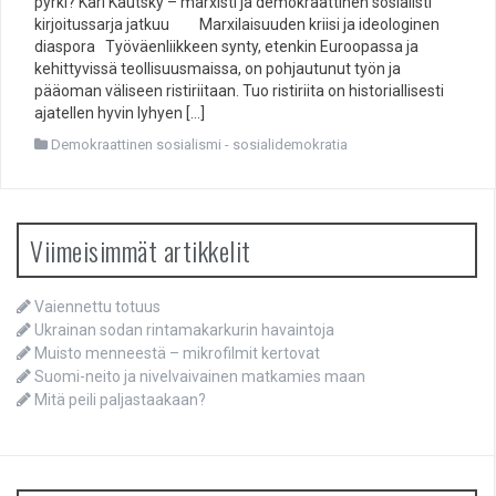
pyrki? Karl Kautsky – marxisti ja demokraattinen sosialisti
kirjoitussarja jatkuu Marxilaisuuden kriisi ja ideologinen
diaspora Työväenliikkeen synty, etenkin Euroopassa ja
kehittyvissä teollisuusmaissa, on pohjautunut työn ja
pääoman väliseen ristiriitaan. Tuo ristiriita on historiallisesti
ajatellen hyvin lyhyen […]
Demokraattinen sosialismi - sosialidemokratia
Viimeisimmät artikkelit
Vaiennettu totuus
Ukrainan sodan rintamakarkurin havaintoja
Muisto menneestä – mikrofilmit kertovat
Suomi-neito ja nivelvaivainen matkamies maan
Mitä peili paljastaakaan?