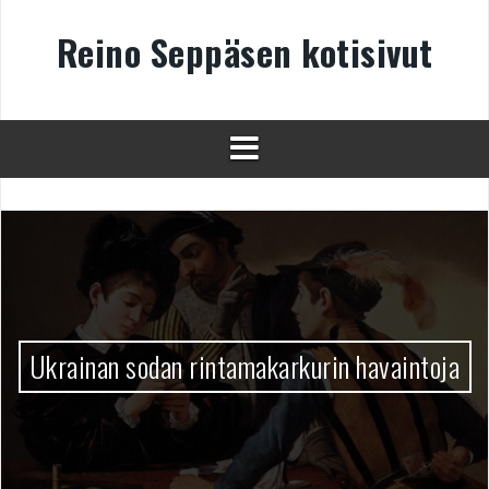
Skip
to
Reino Seppäsen kotisivut
content
Ukrainan sodan rintamakarkurin havaintoja