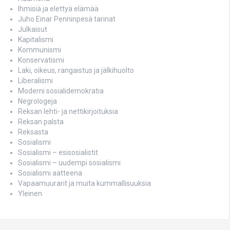
Ihmisiä ja elettyä elämää
Juho Einar Penninpesä tarinat
Julkaisut
Kapitalismi
Kommunismi
Konservatismi
Laki, oikeus, rangaistus ja jälkihuolto
Liberalismi
Moderni sosialidemokratia
Negrologeja
Reksan lehti- ja nettikirjoituksia
Reksan palsta
Reksasta
Sosialismi
Sosialismi – esisosialistit
Sosialismi – uudempi sosialismi
Sosialismi aatteena
Vapaamuurarit ja muita kummallisuuksia
Yleinen