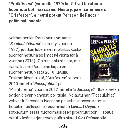
”
Profitörerna
” (vuodelta 1979) herättivät tavatonta
huomiota kotimaassaan. Niistä jopa ensimmäinen,
”Grisfesten”, aiheutti potkut Perssonille Ruotsin
poliisihallinnosta.
Kolmannenkin Perssonin romaanin,
”
Samhällsbärarna
”
(ilmestyi vuonna
1982), jouduin lukemaan ruotsiksi, koska
suomennettuna se ilmestyi vasta tänä
vuonna (2018). On mielenkiintoista, miksi
nämä kolme Perssonin kirjaa on
suomennettu vasta 2010-luvulla.
Ensimmäinen niistä, ”Grisfesten” vuonna
2010 nimellä ”
Possujuhlat
” ja
”Profitörerna” vuonna 2012 nimellä ”
Edunsaajat
”. Itse arvelen
syiden olevan vahvasti poliittisia. Nojautuihan ”Possujuhlat”
vahvasti Perssonin työssään poliisihallinnossa saamiin
tietoihin tuolloisen oikeusministeri
Lennart Geijerin
sotkeutumisesta tukholmalaiseen prostituutioon. Tapaus
heitti ikävän varjon myös pääministeri
Olof Palmen
ylle.