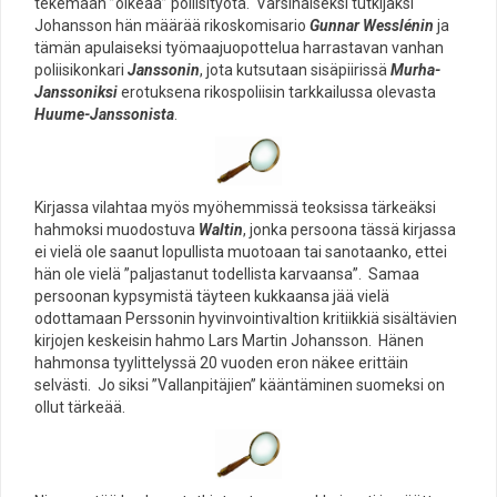
tekemään ”oikeaa” poliisityötä. Varsinaiseksi tutkijaksi
Johansson hän määrää rikoskomisario
Gunnar Wesslénin
ja
tämän apulaiseksi työmaajuopottelua harrastavan vanhan
poliisikonkari
Janssonin
, jota kutsutaan sisäpiirissä
Murha-
Janssoniksi
erotuksena rikospoliisin tarkkailussa olevasta
Huume-Janssonista
.
Kirjassa vilahtaa myös myöhemmissä teoksissa tärkeäksi
hahmoksi muodostuva
Waltin
, jonka persoona tässä kirjassa
ei vielä ole saanut lopullista muotoaan tai sanotaanko, ettei
hän ole vielä ”paljastanut todellista karvaansa”. Samaa
persoonan kypsymistä täyteen kukkaansa jää vielä
odottamaan Perssonin hyvinvointivaltion kritiikkiä sisältävien
kirjojen keskeisin hahmo Lars Martin Johansson. Hänen
hahmonsa tyylittelyssä 20 vuoden eron näkee erittäin
selvästi. Jo siksi ”Vallanpitäjien” kääntäminen suomeksi on
ollut tärkeää.