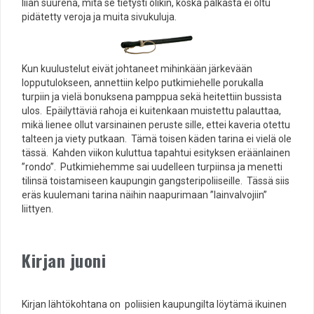
liian suurena, mitä se tietysti olikin, koska palkasta ei oltu
pidätetty veroja ja muita sivukuluja.
Kun kuulustelut eivät johtaneet mihinkään järkevään
lopputulokseen, annettiin kelpo putkimiehelle porukalla
turpiin ja vielä bonuksena pamppua sekä heitettiin bussista
ulos. Epäilyttäviä rahoja ei kuitenkaan muistettu palauttaa,
mikä lienee ollut varsinainen peruste sille, ettei kaveria otettu
talteen ja viety putkaan. Tämä toisen käden tarina ei vielä ole
tässä. Kahden viikon kuluttua tapahtui esityksen eräänlainen
”rondo”. Putkimiehemme sai uudelleen turpiinsa ja menetti
tilinsä toistamiseen kaupungin gangsteripoliiseille. Tässä siis
eräs kuulemani tarina näihin naapurimaan ”lainvalvojiin”
liittyen.
Kirjan juoni
Kirjan lähtökohtana on poliisien kaupungilta löytämä ikuinen