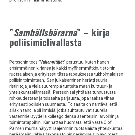
pirullisemminkin ilmaistuna.
”
Samhällsbärarna
” – kirja
poliisimielivallasta
Perssonin teos ”
Vallanpitäjät
” perustuu, kuten hänen
ensimmäinen kirjansa ja kaikki myöhemmätkin, tietoihin
ruotsalaisen ja erityisesti tässä tapauksessa tukholmalaisen
poliisin toimintaan. Sen julkaiseminen herätti suuria
ristiriitoja ja vielä suurempia tunteita maan kulttuuri- ja
yhteiskuntaelämässä. Persson sai yhtäältä tunnustusta
rohkeudestaan ja toisaalta parjausta, jopa raakaa vihaa
erityisesti poliisien suunnasta. Toisaalta on nähtävä, että
silläkin taholla oli ihmisiä, jotka suhtautuivat suurella
vastenmielisyydellä kolleegoidensa asenteisiin, arvoihin ja
toimintatapoihin. Kannattaa huomata, että vasta Olof
Palmen murha hälyytti laajemmin ruotsalaista yhteiskuntaa
heräämään väkivaltakoneistoihin pesiytyneisiin avoimesti