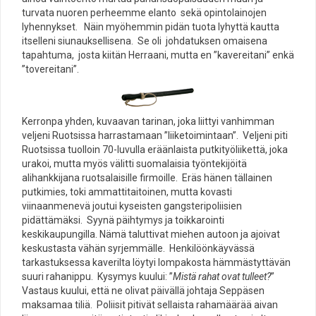
turvata nuoren perheemme elanto sekä opintolainojen
lyhennykset. Näin myöhemmin pidän tuota lyhyttä kautta
itselleni siunauksellisena. Se oli johdatuksen omaisena
tapahtuma, josta kiitän Herraani, mutta en ”kavereitani” enkä
”tovereitani”.
Kerronpa yhden, kuvaavan tarinan, joka liittyi vanhimman
veljeni Ruotsissa harrastamaan ”liiketoimintaan”. Veljeni piti
Ruotsissa tuolloin 70-luvulla eräänlaista putkityöliikettä, joka
urakoi, mutta myös välitti suomalaisia työntekijöitä
alihankkijana ruotsalaisille firmoille. Eräs hänen tällainen
putkimies, toki ammattitaitoinen, mutta kovasti
viinaanmenevä joutui kyseisten gangsteripoliisien
pidättämäksi. Syynä päihtymys ja toikkarointi
keskikaupungilla. Nämä taluttivat miehen autoon ja ajoivat
keskustasta vähän syrjemmälle. Henkilöönkäyvässä
tarkastuksessa kaverilta löytyi lompakosta hämmästyttävän
suuri rahanippu. Kysymys kuului: ”
Mistä rahat ovat tulleet?
”
Vastaus kuului, että ne olivat päivällä johtaja Seppäsen
maksamaa tiliä. Poliisit pitivät sellaista rahamäärää aivan