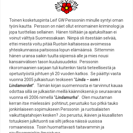
Toinen kosketuspinta Leif GW Perssoniin minulle syntyi oman
työni kautta. Persson on näet ollut erinomainen kriminologi ja
jopa tuottelias sellainen. Hänen töiltään ja ajatuksiltaan ei
voinut välttyä Suomessakaan. Niinpä oli itsestään selvää,
ettei miestä voitu pitää Ruotsin kaltaisessa avoimessa
yhteiskunnassa paitsiossa lopun elämäänsä. Sittemmin
hänen uransa saikin tuulta siipiensä alle ja mies nousi
kansainvälisen tason kuuluisuudeksi. Perssonin
rikoromaanien sarjaan tuli kuitenkin tästä tieteellisestä ja
opetustyöstä johtuen yli 20 vuoden katkos. Se päättyi vasta
vuonna 2005 julkaistuun teokseen ”
Linda – som i
Lindamordet
”. Tämän kirjan suomennosta ei tarvinnut kauaa
odottaa sillä se julkaistiin meillä käännöksenä jo seuraavana
vuonna eli 2006 nimellä ”
Lindamurha
”. Olen muutaman
kerran itse mielessäni pohtinut, perustuiko tuo pitkä tauko
jonkinlaiseen sopimukseen Perssonin ja ruotsalaisten
vaikuttajatahojen kesken? Jos perustui, ikävien ja kiusallisten
totuuksien julkituonti sai silti jatkoa näissä uusissa
romaaneissa. Tosin huomattavasti taitavammin ja