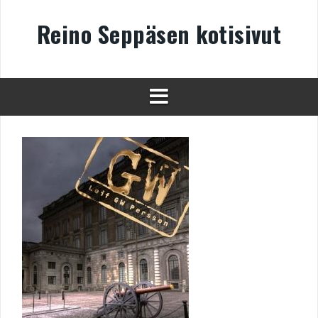
Skip
to
Reino Seppäsen kotisivut
content