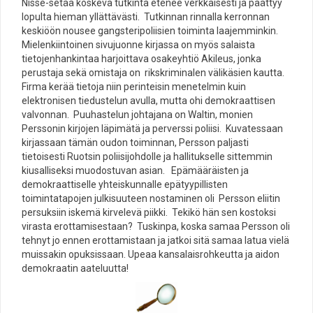
Nisse-setää koskeva tutkinta etenee verkkaisesti ja päättyy
lopulta hieman yllättävästi. Tutkinnan rinnalla kerronnan
keskiöön nousee gangsteripoliisien toiminta laajemminkin.
Mielenkiintoinen sivujuonne kirjassa on myös salaista
tietojenhankintaa harjoittava osakeyhtiö Akileus, jonka
perustaja sekä omistaja on rikskriminalen välikäsien kautta.
Firma kerää tietoja niin perinteisin menetelmin kuin
elektronisen tiedustelun avulla, mutta ohi demokraattisen
valvonnan. Puuhastelun johtajana on Waltin, monien
Perssonin kirjojen läpimätä ja perverssi poliisi. Kuvatessaan
kirjassaan tämän oudon toiminnan, Persson paljasti
tietoisesti Ruotsin poliisijohdolle ja hallitukselle sittemmin
kiusalliseksi muodostuvan asian. Epämääräisten ja
demokraattiselle yhteiskunnalle epätyypillisten
toimintatapojen julkisuuteen nostaminen oli Persson eliitin
persuksiin iskemä kirvelevä piikki. Tekikö hän sen kostoksi
virasta erottamisestaan? Tuskinpa, koska samaa Persson oli
tehnyt jo ennen erottamistaan ja jatkoi sitä samaa latua vielä
muissakin opuksissaan. Upeaa kansalaisrohkeutta ja aidon
demokraatin aateluutta!