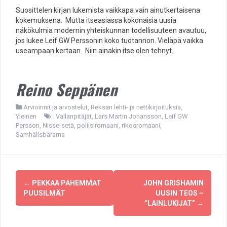
Suosittelen kirjan lukemista vaikkapa vain ainutkertaisena
kokemuksena. Mutta itseasiassa kokonaisia uusia
näkökulmia modernin yhteiskunnan todellisuuteen avautuu,
jos lukee Leif GW Perssonin koko tuotannon. Vieläpä vaikka
useampaan kertaan. Niin ainakin itse olen tehnyt.
Reino Seppänen
Arvioinnit ja arvostelut
,
Reksan lehti- ja nettikirjoituksia
,
Yleinen
. Vallanpitäjät
,
Lars Martin Johansson
,
Leif GW
Persson
,
Nisse-setä
,
poliisiromaani
,
rikosromaani
,
Samhällsbärarna
Post
←
PEKKAA PAHEMMAT
JOHN GRISHAMIN
navigation
PUUSILMÄT
UUSIN TEOS –
”LAINLUKIJAT”
→