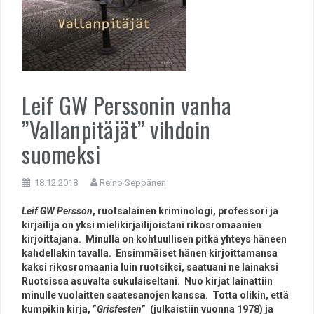
Leif GW Perssonin vanha
”Vallanpitäjät” vihdoin
suomeksi
18.12.2018
Reino Seppänen
L
eif GW Persson
, ruotsalainen kriminologi, professori ja
kirjailija on yksi mielikirjailijoistani rikosromaanien
kirjoittajana. Minulla on kohtuullisen pitkä yhteys häneen
kahdellakin tavalla. Ensimmäiset hänen kirjoittamansa
kaksi rikosromaania luin ruotsiksi, saatuani ne lainaksi
Ruotsissa asuvalta sukulaiseltani. Nuo kirjat lainattiin
minulle vuolaitten saatesanojen kanssa. Totta olikin, että
kumpikin kirja, ”
Grisfesten
” (julkaistiin vuonna 1978) ja