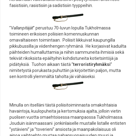
fasistisiin, rasistisiin ja sadistisiin tyyppeihin.
”
Vallanpitäjät
” perustuu 70-luvun lopulla Tukholmassa
toimineen erikoisen poliisien komennuskunnan
omavaltaiseen toimintaan. Poliisit liikkuivat kaupungilla
pikkubussilla ja viidenhengen ryhmänä. He korjasivat kaduilta
päihteiden humalluttamia ja niihin sammuneita ihmisiä sekä
tekivät rikoksista epäiltyihin kohdistuneita kotietsintöjä ja
pidätyksiä. Tuohon aikaan tästä ”
terroristiryhmäksi
”
nimitetystä porukasta puhuttiin ja kirjoitettiin paljon, mutta
sen kontrolli ylemmältä taholta jäi vähäiseksi.
Minulla on itselläni tästä poliisitoiminnasta omakohtaisia
havaintoja, kuulopuheita ja kertomuksia ajalta, jolloin vietin
puolisen vuotta omaehtoisessa maanpaossa Tukholmassa.
Jouduin isänmaassani jonkinlaiselle mustalle listalle entisten
”ystävieni” ja ”toverieni” ansiosta ja maanpakolaisuus oli
ainoa vaihtoehto murtaa pahansuopaisuuden muuri ja