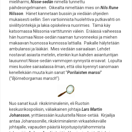
mieliharmi,
Nisse-sedän
nimellä tunnettu
päihdeongelmainen. Oikealta nimeltään mies on
Nils Rune
Nilsson
. Hänet kannetaan bussiin ja viedään ohjeiden
mukaisesti selliin. Sen vartioinnista huolehtiva putkavahti on
siviilityöntekijä ja lakia opiskeleva nuorimies. Tämä käy
katsomassa Nilssonia varttitunnin välein. Eräässä vaiheessa
hän huomaa Nisse-sedän naaman turvonneeksi ja miehen
makaavan huonossa kunnossa lattialla. Paikalle hälytetään
ambulanssi ja lääkäri. Mies viedään sairaalaan. Lehdet
nostavat asiasta metelin, etenkin kun kahden asiantuntijan
lausunnot Nisse-sedän vammojen synnystä eroavat. Lopulta
mies kuolee sairaalassa ilman, että olisi kyennyt sanomaan
kenellekään muuta kuin sanat ”
Porilaisten marssi
”
(”
Björneborgarnas marsch
”).
Nuo sanat kuuli rikskriminalenin, eli Ruotsin
keskusrikospoliisin, väliaikainen johtaja
Lars Martin
Johansson
, yrittäessään kuulustella Nisse-setää. Kirjailija
antaa Johanssonille, rikskriminalenin virkaatekevälle
johtajalle, vapauden päästä kirjoituspöytähommista