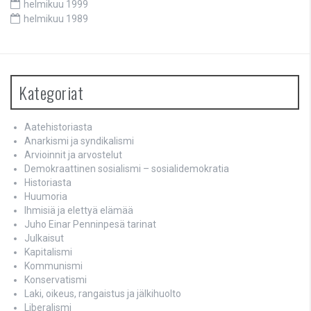
helmikuu 1999
helmikuu 1989
Kategoriat
Aatehistoriasta
Anarkismi ja syndikalismi
Arvioinnit ja arvostelut
Demokraattinen sosialismi – sosialidemokratia
Historiasta
Huumoria
Ihmisiä ja elettyä elämää
Juho Einar Penninpesä tarinat
Julkaisut
Kapitalismi
Kommunismi
Konservatismi
Laki, oikeus, rangaistus ja jälkihuolto
Liberalismi