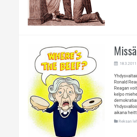
Missä
18.3.2011
Yhdysvaltain
Ronald Reag
Reagan voit
kelpo miehe
demokratias
Yhdysvalloi
aikana heit
Reksan leht