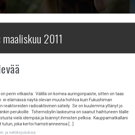
:
maaliskuu 2011
levää
on perin vitkaista. Välillä on komea auringonpaiste, sitten on taas
loin ei elämässä näytä olevan muuta hohtoa kuin Fukushiman
n reaktoreiden radioaktiivinen säteily. Se on kuulemma yltänyt jo
nkin perukoille. Tshernobylin laskeuma on saanut haihtuneen tilalle
istusta vielä idempää ja lisännyt ihmisten pelkoa. Kauppamatkallani
t tutun, joka kertoi hamstranneensa […]
i- ja nettikirjoituksia