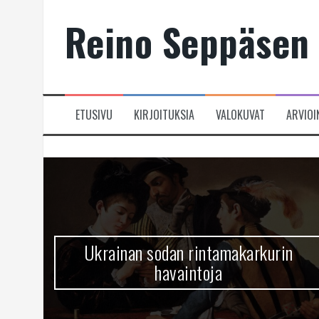
Skip
Reino Seppäsen 
to
content
ETUSIVU
KIRJOITUKSIA
VALOKUVAT
ARVIOI
Ukrainan sodan rintamakarkurin
havaintoja