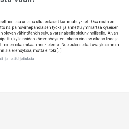
eellinen osa on aina ollut erilaiset kömmähdykset. Osa niistä on
attu ns. painovirhepaholaisen työksi ja annettu ymmärtää kyseisen
 olevan vähintäänkin sukua varsinaiselle sielunviholliselle. Aivan
kipattu, kyllä noiden kömmähdysten takana aina on oikeaa lihaa ja
 ihminen eikä mikään henkiolento. Nuo pukinsorkat ova yleisimmin
millisiä erehdyksiä, mutta ei toki […]
i- ja nettikirjoituksia