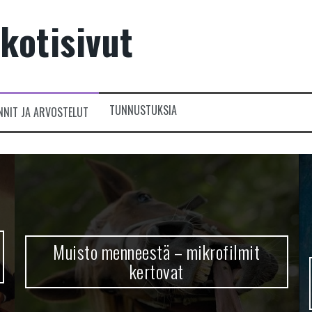
kotisivut
TUNNUSTUKSIA
NNIT JA ARVOSTELUT
Muisto menneestä – mikrofilmit
kertovat