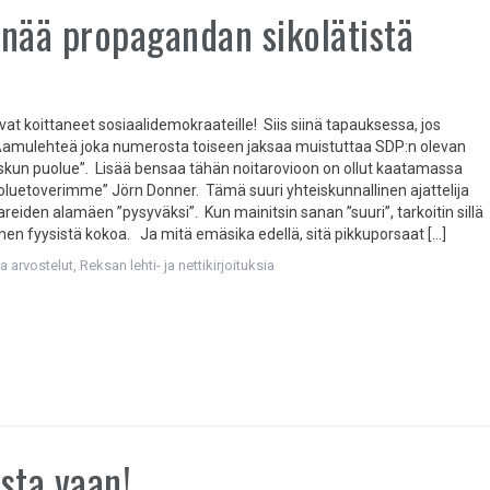
nää propagandan sikolätistä
at koittaneet sosiaalidemokraateille! Siis siinä tapauksessa, jos
mulehteä joka numerosta toiseen jaksaa muistuttaa SDP:n olevan
skun puolue”. Lisää bensaa tähän noitarovioon on ollut kaatamassa
oluetoverimme” Jörn Donner. Tämä suuri yhteiskunnallinen ajattelija
reiden alamäen ”pysyväksi”. Kun mainitsin sanan ”suuri”, tarkoitin sillä
hen fyysistä kokoa. Ja mitä emäsika edellä, sitä pikkuporsaat […]
ja arvostelut
,
Reksan lehti- ja nettikirjoituksia
sta vaan!