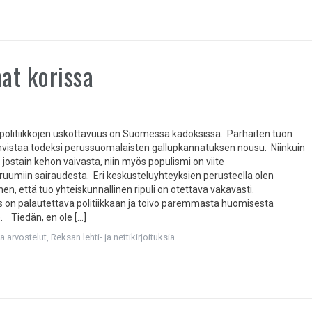
t korissa
ja politiikkojen uskottavuus on Suomessa kadoksissa. Parhaiten tuon
hvistaa todeksi perussuomalaisten gallupkannatuksen nousu. Niinkuin
re jostain kehon vaivasta, niin myös populismi on viite
ruumiin sairaudesta. Eri keskusteluyhteyksien perusteella olen
hen, että tuo yhteiskunnallinen ripuli on otettava vakavasti.
 on palautettava politiikkaan ja toivo paremmasta huomisesta
e. Tiedän, en ole […]
ja arvostelut
,
Reksan lehti- ja nettikirjoituksia