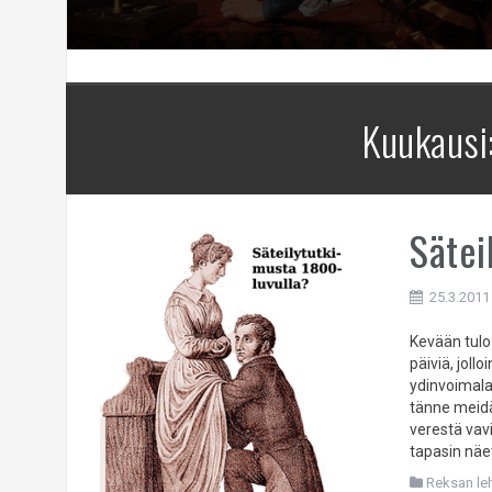
Kuukausi
Sätei
25.3.2011
Kevään tulo 
päiviä, jol
ydinvoimala
tänne meidä
verestä vav
tapasin näe
Reksan leht