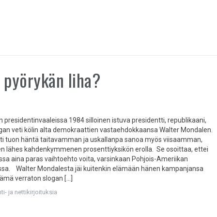
 pyörykän liha?
 presidentinvaaleissa 1984 silloinen istuva presidentti, republikaani,
an veti kölin alta demokraattien vastaehdokkaansa Walter Mondalen.
ti tuon häntä taitavamman ja uskallanpa sanoa myös viisaamman,
n lähes kahdenkymmenen prosenttiyksikön erolla. Se osoittaa, ettei
sa aina paras vaihtoehto voita, varsinkaan Pohjois-Ameriikan
ssa. Walter Mondalesta jäi kuitenkin elämään hänen kampanjansa
tämä verraton slogan […]
i- ja nettikirjoituksia