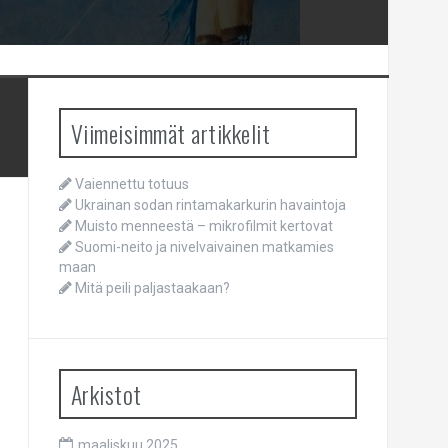
Viimeisimmät artikkelit
Vaiennettu totuus
Ukrainan sodan rintamakarkurin havaintoja
Muisto menneestä – mikrofilmit kertovat
Suomi-neito ja nivelvaivainen matkamies
maan
Mitä peili paljastaakaan?
Arkistot
maaliskuu 2025