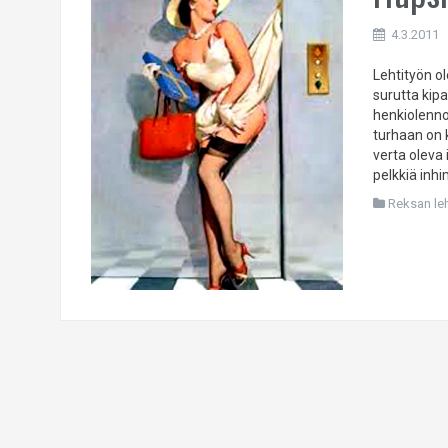
4.3.2011
Lehtityön ol
surutta kip
henkiolennon
turhaan on 
verta oleva
pelkkiä inhi
Reksan leht