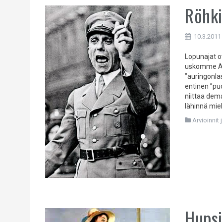
Röhki
10.3.2011
Lopunajat ov
uskomme Aa
”auringonla
entinen ”pu
niittaa dema
lähinnä mie
Arvioinnit 
Hupsi