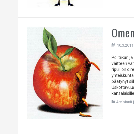
Omena
10.3.2011
Politiikan 
väitteen va
ripuli on oi
yhteiskunta
päätynyt sii
Uskottavuus
kansalaisill
Arvioinnit 