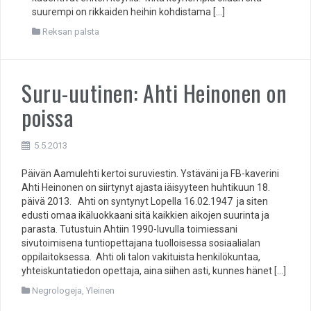
suurempi on rikkaiden heihin kohdistama […]
Reksan palsta
Suru-uutinen: Ahti Heinonen on
poissa
5.5.2013
Päivän Aamulehti kertoi suruviestin. Ystäväni ja FB-kaverini
Ahti Heinonen on siirtynyt ajasta iäisyyteen huhtikuun 18.
päivä 2013. Ahti on syntynyt Lopella 16.02.1947 ja siten
edusti omaa ikäluokkaani sitä kaikkien aikojen suurinta ja
parasta. Tutustuin Ahtiin 1990-luvulla toimiessani
sivutoimisena tuntiopettajana tuolloisessa sosiaalialan
oppilaitoksessa. Ahti oli talon vakituista henkilökuntaa,
yhteiskuntatiedon opettaja, aina siihen asti, kunnes hänet […]
Negrologeja
,
Yleinen