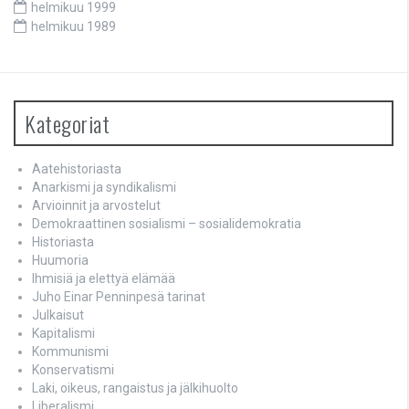
helmikuu 1999
helmikuu 1989
Kategoriat
Aatehistoriasta
Anarkismi ja syndikalismi
Arvioinnit ja arvostelut
Demokraattinen sosialismi – sosialidemokratia
Historiasta
Huumoria
Ihmisiä ja elettyä elämää
Juho Einar Penninpesä tarinat
Julkaisut
Kapitalismi
Kommunismi
Konservatismi
Laki, oikeus, rangaistus ja jälkihuolto
Liberalismi