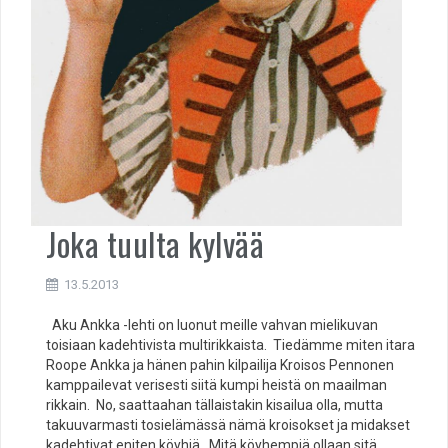
Joka tuulta kylvää
13.5.2013
Aku Ankka -lehti on luonut meille vahvan mielikuvan
toisiaan kadehtivista multirikkaista. Tiedämme miten itara
Roope Ankka ja hänen pahin kilpailija Kroisos Pennonen
kamppailevat verisesti siitä kumpi heistä on maailman
rikkain. No, saattaahan tällaistakin kisailua olla, mutta
takuuvarmasti tosielämässä nämä kroisokset ja midakset
kadehtivat eniten köyhiä. Mitä köyhempiä ollaan sitä