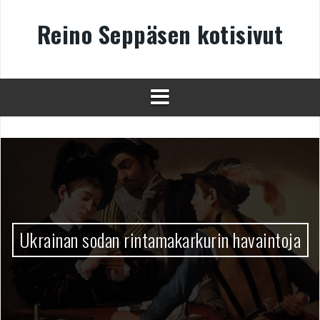
Skip
to
Reino Seppäsen kotisivut
content
Ukrainan sodan rintamakarkurin havaintoja