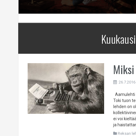
Kuukausi
Miksi
26.7.2016
Aamulehti o
Toki tuon te
lehden on ol
kollektiivi
ei voi kiel
ja haistatta
Reksan leht