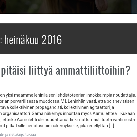
:
heinäkuu 2016
 pitäisi liittyä ammattiliittoihin?
n yksi maamme leniniläisen lehdistöteorian innokkaimpia noudattajia.
orian porvarillisessa muodossa. V. I. Leninhän vaati, että bolshevistisen
tava kollektiivinen propagandisti, kollektiivinen agitaattori ja
nen organisaattori. Sama näkemys innoittaa myös Aamulehteä. Kukaan
tää, etteikö Aamulehti ole noudattanut tinkimättömästi tuota vaatimusta
nut pitkät sille tiedotusopin näkemykselle, joka edellyttää […]
i- ja nettikirjoituksia