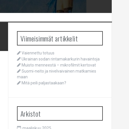
Viimeisimmät artikkelit
Vaiennettu totuus
Ukrainan sodan rintamakarkurin havaintoja
Muisto menneestä – mikrofilmit kertovat
Suomi-neito ja nivelvaivainen matkamies
maan
Mitä peili paljastaakaan?
Arkistot
maaliskuu 2025