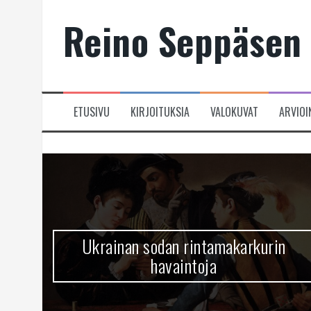
Skip
Reino Seppäsen 
to
content
ETUSIVU
KIRJOITUKSIA
VALOKUVAT
ARVIOI
Ukrainan sodan rintamakarkurin
havaintoja