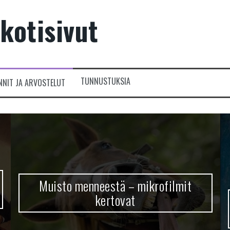
kotisivut
TUNNUSTUKSIA
NNIT JA ARVOSTELUT
Muisto menneestä – mikrofilmit
kertovat