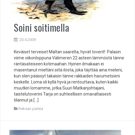
Soini soitimella
20.4.2009
Keväiset terveiset Maltan saarelta, hyvät toverit! Palasin
viime viikonloppuna Välimeren 22 asteen lämmöstä tänne
räntäsateiseen kotimaahan. Hyinen ilmakaan ei
masentanut mieltäni siitä ilosta, joka täyttää aina mieleni,
kun olen päässyt takaisin tänne rakkaiden havumetsieni
keskelle. Loma oli kyllä hyvä ja rentouttava, kuten kaikki
muutkin lomamme, jotka Suuri Matkanjohtajani,
taistelutoverini Tarja on suhteellisen omavaltaisesti
tilannut ja […]
Reksan palsta