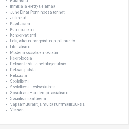
Huumoria
Ihmisiä ja elettyä elämää
Juho Einar Penninpesä tarinat
Julkaisut
Kapitalismi
Kommunismi
Konservatismi
Laki, oikeus, rangaistus ja jälkihuolto
Liberalismi
Moderni sosialidemokratia
Negrologeja
Reksan lehti- ja nettikirjoituksia
Reksan palsta
Reksasta
Sosialismi
Sosialismi – esisosialistit
Sosialismi – uudempi sosialismi
Sosialismi aatteena
Vapaamuurarit ja muita kummallisuuksia
Yleinen