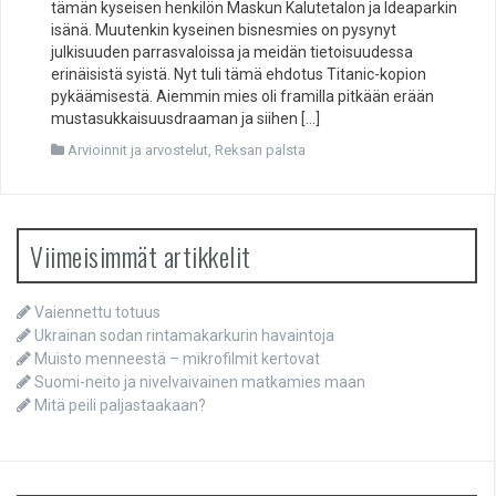
tämän kyseisen henkilön Maskun Kalutetalon ja Ideaparkin
isänä. Muutenkin kyseinen bisnesmies on pysynyt
julkisuuden parrasvaloissa ja meidän tietoisuudessa
erinäisistä syistä. Nyt tuli tämä ehdotus Titanic-kopion
pykäämisestä. Aiemmin mies oli framilla pitkään erään
mustasukkaisuusdraaman ja siihen […]
Arvioinnit ja arvostelut
,
Reksan palsta
Viimeisimmät artikkelit
Vaiennettu totuus
Ukrainan sodan rintamakarkurin havaintoja
Muisto menneestä – mikrofilmit kertovat
Suomi-neito ja nivelvaivainen matkamies maan
Mitä peili paljastaakaan?