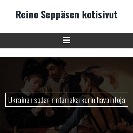
Skip
to
Reino Seppäsen kotisivut
content
Ukrainan sodan rintamakarkurin havaintoja