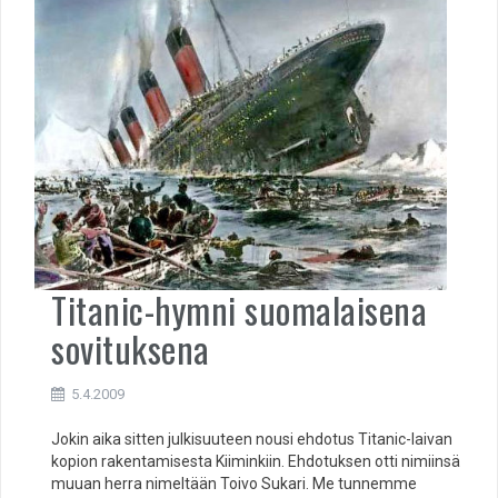
Titanic-hymni suomalaisena
sovituksena
5.4.2009
Jokin aika sitten julkisuuteen nousi ehdotus Titanic-laivan
kopion rakentamisesta Kiiminkiin. Ehdotuksen otti nimiinsä
muuan herra nimeltään Toivo Sukari. Me tunnemme