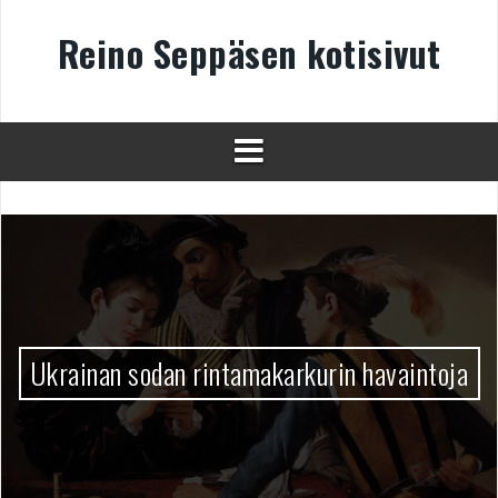
Skip
to
Reino Seppäsen kotisivut
content
Ukrainan sodan rintamakarkurin havaintoja