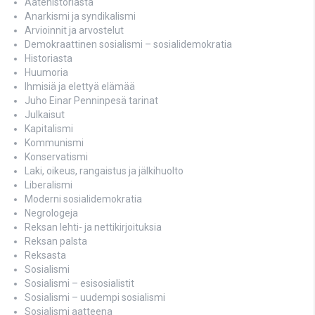
Aatehistoriasta
Anarkismi ja syndikalismi
Arvioinnit ja arvostelut
Demokraattinen sosialismi – sosialidemokratia
Historiasta
Huumoria
Ihmisiä ja elettyä elämää
Juho Einar Penninpesä tarinat
Julkaisut
Kapitalismi
Kommunismi
Konservatismi
Laki, oikeus, rangaistus ja jälkihuolto
Liberalismi
Moderni sosialidemokratia
Negrologeja
Reksan lehti- ja nettikirjoituksia
Reksan palsta
Reksasta
Sosialismi
Sosialismi – esisosialistit
Sosialismi – uudempi sosialismi
Sosialismi aatteena