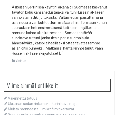
Äskeisen Berliinissä käyntini aikana oli Suomessa kasvanut
tavaton kohu kansanedustajaksi valitun Hussein al-Taeen
vanhoista nettikirjoituksista. Valtamedian paisuttamana
asia nousi aivan kohtuuttomiin sfääreihin. Törmäsin kohun
seurauksiin heti ensimmäisenä kotiinpaluun jälkeisenä
aamuna koiraa ulkoiluttaessani. Samaa tehtävää
suorittava tuttuni, jonka tiesin perussuomalaisia
äänestäväksi, katsoi aiheelliseksi ottaa tavatessamme
asian oitis puheeksi. Matkani ei häntä kiinnostanut, vaan
Hussein al-Taeen kirjoitukset […]
Yleinen
Viimeisimmät artikkelit
Vaiennettu totuus
Ukrainan sodan rintamakarkurin havaintoja
Muisto menneestä – mikrofilmit kertovat
Suomi-neito ja nivelvaivainen matkamies maan