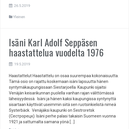
26.5.2019
Yleinen
Isäni Karl Adolf Seppäsen
haastattelua vuodelta 1976
19.5.2019
Haastattelut Haastattelu on osaa suurempaa kokonaisuutta.
Tämä osio on rajattu koskemaan isäni lapsuutta hänen
syntymäkaupungissaan Siestarjoella. Kaupunki sijaitsi
Venäjän keisarikunnan puolella vanhan rajan välittömässä
läheisyydessä. Isäni ja hänen kaksi kaupungissa syntynyttä
sisartaan käyttivät useimmin siitä sen ruotsinkielistä nimeä
Systerbäck. Venäjäksi kaupunki on Sestroretsk
(Сестрорецк). Isäni perhe palasi takaisin Suomeen vuonna
1921 ja sattumalta samana yönä […]