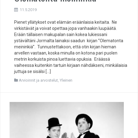
11.5.2019
Pienet yllätykset ovat elämän eräänlaisia keitaita. Ne
virkistävät ja voivat opettaa jopa vanhaakin luupäätä.
Erään tällaisen makupalan sain kokea lukiessani
ystävältäni Jormalta lainaksi saadun kirjan ”Olematonta
meininkiä”. Tunnustettakoon, että otin kirjan hieman
arvellen vastaan, koska minulla on kotona pari puolen
metrin korkuista pinoa luettavia opuksia. Eräässä
vaiheessa kuitenkin tartuin kirjaan nähdäkseni, minkälaisia
juttuja se sisälsi […]
Arvioinnit ja arvostelut
,
Yleinen