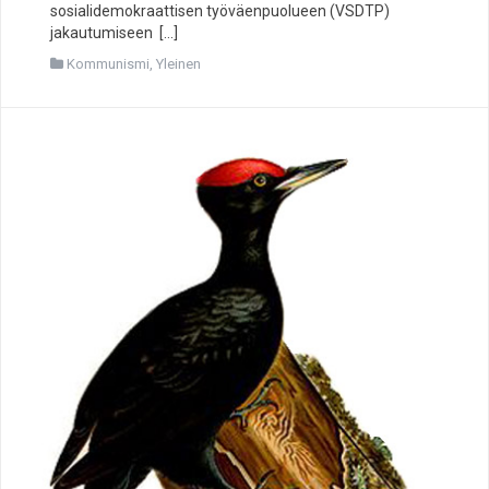
sosialidemokraattisen työväenpuolueen (VSDTP)
jakautumiseen […]
Kommunismi
,
Yleinen