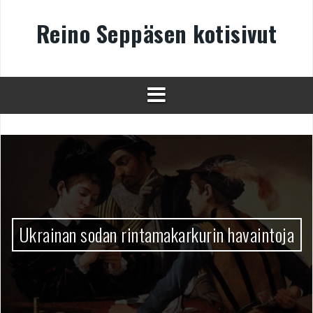
Skip
to
Reino Seppäsen kotisivut
content
Ukrainan sodan rintamakarkurin havaintoja