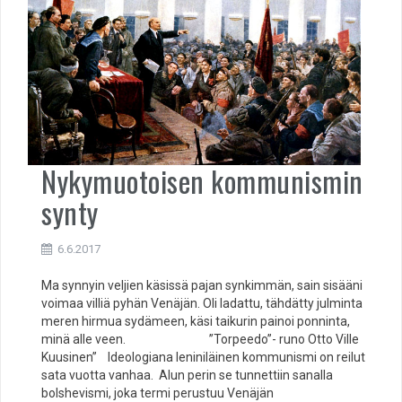
Nykymuotoisen kommunismin
synty
6.6.2017
Ma synnyin veljien käsissä pajan synkimmän, sain sisääni
voimaa villiä pyhän Venäjän. Oli ladattu, tähdätty julminta
meren hirmua sydämeen, käsi taikurin painoi ponninta,
minä alle veen. ”Torpeedo”- runo Otto Ville
Kuusinen” Ideologiana leniniläinen kommunismi on reilut
sata vuotta vanhaa. Alun perin se tunnettiin sanalla
bolshevismi, joka termi perustuu Venäjän