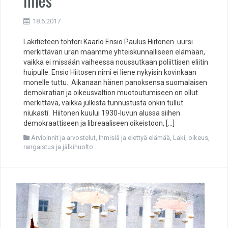
mies
18.6.2017
Lakitieteen tohtori Kaarlo Ensio Paulus Hiitonen uursi
merkittävän uran maamme yhteiskunnalliseen elämään,
vaikka ei missään vaiheessa noussutkaan poliittisen eliitin
huipulle. Ensio Hiitosen nimi ei liene nykyisin kovinkaan
monelle tuttu. Aikanaan hänen panoksensa suomalaisen
demokratian ja oikeusvaltion muotoutumiseen on ollut
merkittävä, vaikka julkista tunnustusta onkin tullut
niukasti. Hiitonen kuului 1930-luvun alussa siihen
demokraattiseen ja libreaaliseen oikeistoon, […]
Arvioinnit ja arvostelut
,
Ihmisiä ja elettyä elämää
,
Laki, oikeus,
rangaistus ja jälkihuolto