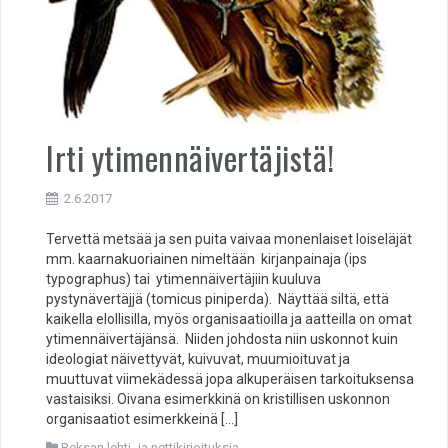
Irti ytimennäivertäjistä!
2.6.2017
Tervettä metsää ja sen puita vaivaa monenlaiset loiseläjät
mm. kaarnakuoriainen nimeltään kirjanpainaja (ips
typographus) tai ytimennäivertäjiin kuuluva
pystynävertäjjä (tomicus piniperda). Näyttää siltä, että
kaikella elollisilla, myös organisaatioilla ja aatteilla on omat
ytimennäivertäjänsä. Niiden johdosta niin uskonnot kuin
ideologiat näivettyvät, kuivuvat, muumioituvat ja
muuttuvat viimekädessä jopa alkuperäisen tarkoituksensa
vastaisiksi. Oivana esimerkkinä on kristillisen uskonnon
organisaatiot esimerkkeinä […]
Reksan lehti- ja nettikirjoituksia