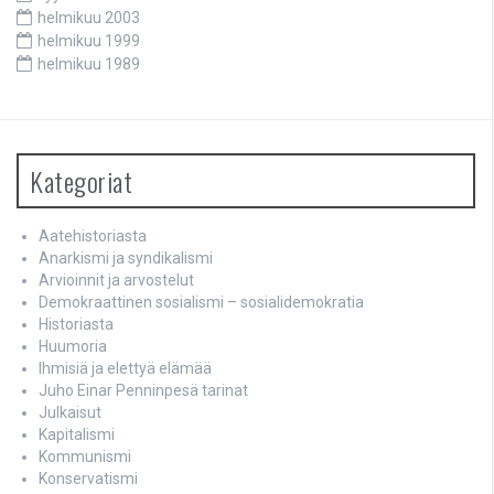
helmikuu 2003
helmikuu 1999
helmikuu 1989
Kategoriat
Aatehistoriasta
Anarkismi ja syndikalismi
Arvioinnit ja arvostelut
Demokraattinen sosialismi – sosialidemokratia
Historiasta
Huumoria
Ihmisiä ja elettyä elämää
Juho Einar Penninpesä tarinat
Julkaisut
Kapitalismi
Kommunismi
Konservatismi