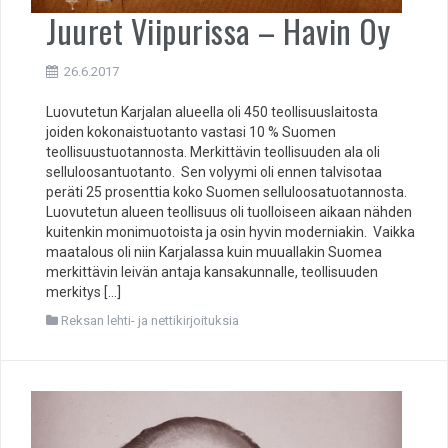
Juuret Viipurissa – Havin Oy
26.6.2017
Luovutetun Karjalan alueella oli 450 teollisuuslaitosta
joiden kokonaistuotanto vastasi 10 % Suomen
teollisuustuotannosta. Merkittävin teollisuuden ala oli
selluloosantuotanto. Sen volyymi oli ennen talvisotaa
peräti 25 prosenttia koko Suomen selluloosatuotannosta.
Luovutetun alueen teollisuus oli tuolloiseen aikaan nähden
kuitenkin monimuotoista ja osin hyvin moderniakin. Vaikka
maatalous oli niin Karjalassa kuin muuallakin Suomea
merkittävin leivän antaja kansakunnalle, teollisuuden
merkitys […]
Reksan lehti- ja nettikirjoituksia