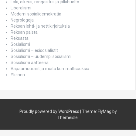
Laki, oikeus, rangaistus ja jälkihuolto
Liberalismi
Moderni sosialidemokratia
Negrologeja
Reksan lehti- ja nettikirjoituksia
Reksan palsta
Reksasta
Sosialismi
Sosialismi – esisosialistit
Sosialismi – uudempi sosialismi
Sosialismi aatteena
Vapaamuurarit ja muita kummallisuuksia
Yleinen
Proudly powered by WordPress
|
Theme:
FlyMag
by
Themeisle.