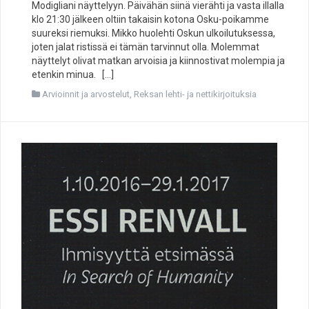
Modigliani näyttelyyn. Päivähän siinä vierähti ja vasta illalla
klo 21:30 jälkeen oltiin takaisin kotona Osku-poikamme
suureksi riemuksi. Mikko huolehti Oskun ulkoilutuksessa,
joten jalat ristissä ei tämän tarvinnut olla. Molemmat
näyttelyt olivat matkan arvoisia ja kiinnostivat molempia ja
etenkin minua. […]
Arvioinnit ja arvostelut
,
Reksan lehti- ja nettikirjoituksia