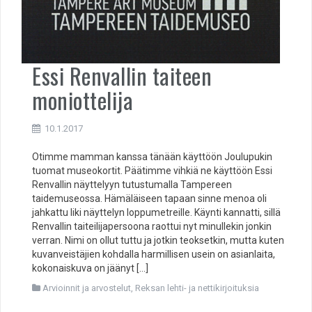
Essi Renvallin taiteen
moniottelija
10.1.2017
Otimme mamman kanssa tänään käyttöön Joulupukin
tuomat museokortit. Päätimme vihkiä ne käyttöön Essi
Renvallin näyttelyyn tutustumalla Tampereen
taidemuseossa. Hämäläiseen tapaan sinne menoa oli
jahkattu liki näyttelyn loppumetreille. Käynti kannatti, sillä
Renvallin taiteilijapersoona raottui nyt minullekin jonkin
verran. Nimi on ollut tuttu ja jotkin teoksetkin, mutta kuten
kuvanveistäjien kohdalla harmillisen usein on asianlaita,
kokonaiskuva on jäänyt […]
Arvioinnit ja arvostelut
,
Reksan lehti- ja nettikirjoituksia