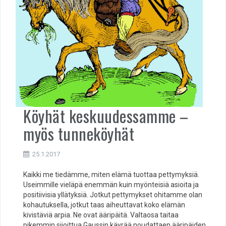
Köyhät keskuudessamme –
myös tunneköyhät
25.1.2017
Kaikki me tiedämme, miten elämä tuottaa pettymyksiä.
Useimmille vieläpä enemmän kuin myönteisiä asioita ja
positiivisia yllätyksiä. Jotkut pettymykset ohitamme olan
kohautuksella, jotkut taas aiheuttavat koko elämän
kivistäviä arpia. Ne ovat ääripäitä. Valtaosa taitaa
pikemmin sijoittua Gaussin käyrää noudattaen ääripäiden