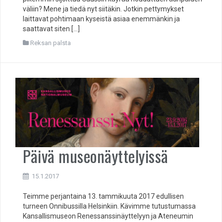
väliin? Mene ja tiedä nyt siitäkin. Jotkin pettymykset
laittavat pohtimaan kyseistä asiaa enemmänkin ja
saattavat siten […]
Reksan palsta
Päivä museonäyttelyissä
15.1.2017
Teimme perjantaina 13. tammikuuta 2017 edullisen
turneen Onnibussilla Helsinkiin. Kävimme tutustumassa
Kansallismuseon Renessanssinäyttelyyn ja Ateneumin