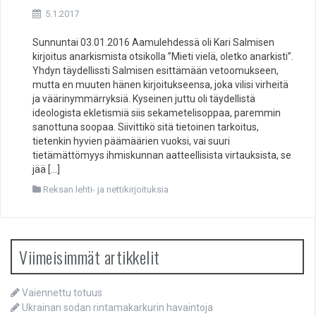
5.1.2017
Sunnuntai 03.01.2016 Aamulehdessä oli Kari Salmisen
kirjoitus anarkismista otsikolla ”Mieti vielä, oletko anarkisti”.
Yhdyn täydellissti Salmisen esittämään vetoomukseen,
mutta en muuten hänen kirjoitukseensa, joka vilisi virheitä
ja väärinymmärryksiä. Kyseinen juttu oli täydellistä
ideologista ekletismiä siis sekametelisoppaa, paremmin
sanottuna soopaa. Siivittikö sitä tietoinen tarkoitus,
tietenkin hyvien päämäärien vuoksi, vai suuri
tietämättömyys ihmiskunnan aatteellisista virtauksista, se
jää […]
Reksan lehti- ja nettikirjoituksia
Viimeisimmät artikkelit
Vaiennettu totuus
Ukrainan sodan rintamakarkurin havaintoja