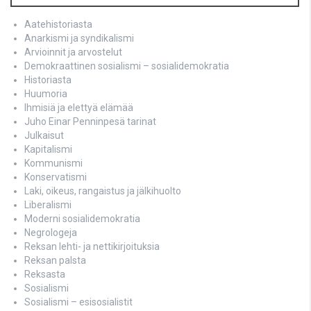
Aatehistoriasta
Anarkismi ja syndikalismi
Arvioinnit ja arvostelut
Demokraattinen sosialismi – sosialidemokratia
Historiasta
Huumoria
Ihmisiä ja elettyä elämää
Juho Einar Penninpesä tarinat
Julkaisut
Kapitalismi
Kommunismi
Konservatismi
Laki, oikeus, rangaistus ja jälkihuolto
Liberalismi
Moderni sosialidemokratia
Negrologeja
Reksan lehti- ja nettikirjoituksia
Reksan palsta
Reksasta
Sosialismi
Sosialismi – esisosialistit