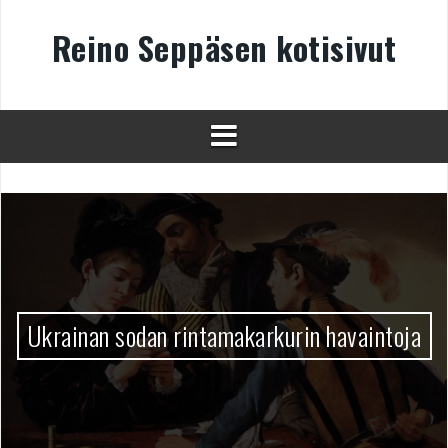
Skip
to
Reino Seppäsen kotisivut
content
Ukrainan sodan rintamakarkurin havaintoja