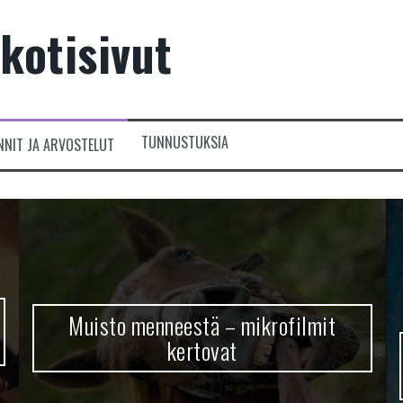
kotisivut
TUNNUSTUKSIA
NNIT JA ARVOSTELUT
Muisto menneestä – mikrofilmit
kertovat