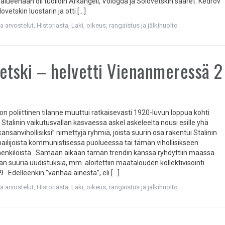
alueenaan oli tuolloin Arkangeli, Vologda ja Solovetskin saaret. Kedrov
ovetskin luostarin ja otti […]
ja arvostelut
,
Historiasta
,
Laki, oikeus, rangaistus ja jälkihuolto
etski – helvetti Vienanmeressä 2
on poliittinen tilanne muuttui ratkaisevasti 1920-luvun loppua kohti
Stalinin vaikutusvallan kasvaessa askel askeleelta nousi esille yhä
nsanvihollisiksi” nimettyjä ryhmiä, joista suurin osa rakentui Stalinin
lpailijoista kommunistisessa puolueessa tai tämän vihollisikseen
enkilöistä. Samaan aikaan tämän trendin kanssa ryhdyttiin maassa
n suuria uudistuksia, mm. aloitettiin maatalouden kollektivisointi
. Edelleenkin ”vanhaa ainesta”, eli […]
ja arvostelut
,
Historiasta
,
Laki, oikeus, rangaistus ja jälkihuolto