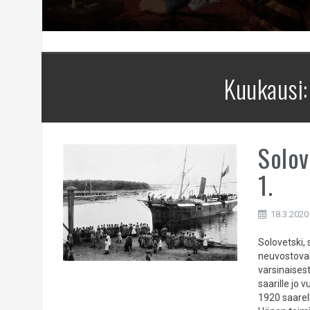
Kuukausi
Solov
1.
18.3.2020
Solovetski,
neuvostoval
varsinaises
saarille jo
1920 saarell