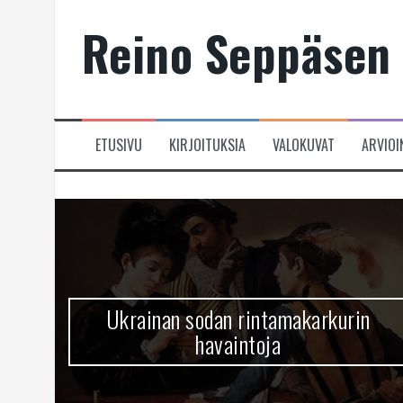
Skip
Reino Seppäsen 
to
content
ETUSIVU
KIRJOITUKSIA
VALOKUVAT
ARVIOI
Ukrainan sodan rintamakarkurin
havaintoja