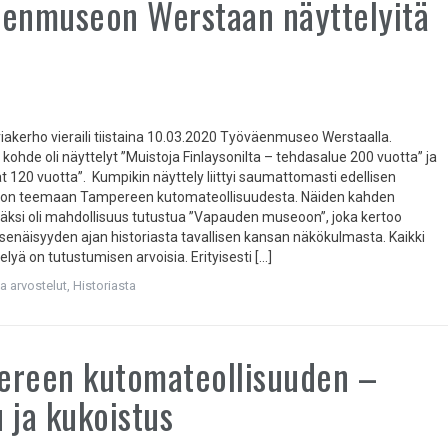
enmuseon Werstaan näyttelyitä
riakerho vieraili tiistaina 10.03.2020 Työväenmuseo Werstaalla.
kohde oli näyttelyt ”Muistoja Finlaysonilta – tehdasalue 200 vuotta” ja
 120 vuotta”. Kumpikin näyttely liittyi saumattomasti edellisen
rhon teemaan Tampereen kutomateollisuudesta. Näiden kahden
isäksi oli mahdollisuus tutustua ”Vapauden museoon”, joka kertoo
näisyyden ajan historiasta tavallisen kansan näkökulmasta. Kaikki
lyä on tutustumisen arvoisia. Erityisesti […]
ja arvostelut
,
Historiasta
ereen kutomateollisuuden –
 ja kukoistus