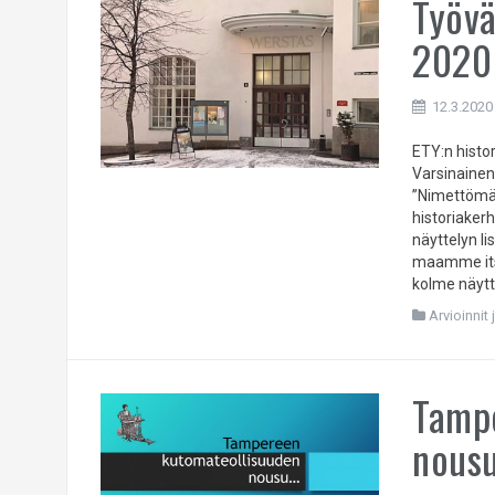
Työvä
2020
12.3.2020
ETY:n histo
Varsinainen 
”Nimettömät
historiake
näyttelyn l
maamme itse
kolme näytte
Arvioinnit 
Tamp
nousu