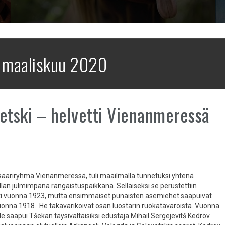
:
maaliskuu 2020
etski – helvetti Vienanmeressä
 saariryhmä Vienanmeressä, tuli maailmalla tunnetuksi yhtenä
lan julmimpana rangaistuspaikkana. Sellaiseksi se perustettiin
ti vuonna 1923, mutta ensimmäiset punaisten asemiehet saapuivat
 vuonna 1918. He takavarikoivat osan luostarin ruokatavaroista. Vuonna
e saapui Tšekan täysivaltaisiksi edustaja Mihail Sergejevitš Kedrov.