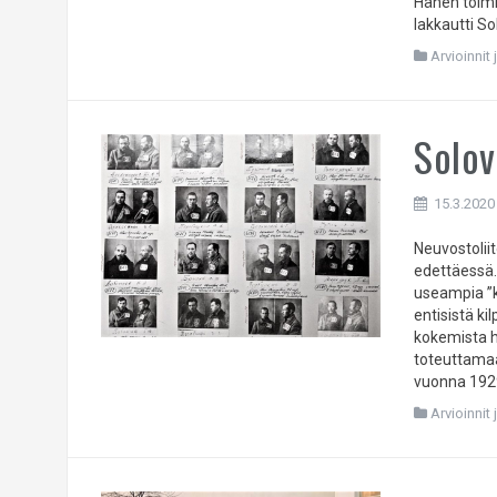
Hänen toimi
lakkautti Sol
Arvioinnit 
Solov
15.3.2020
Neuvostoliit
edettäessä. 
useampia ”ka
entisistä ki
kokemista h
toteuttamaa
vuonna 1929
Arvioinnit 