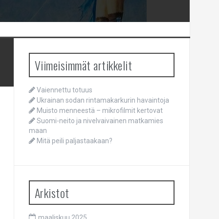
Viimeisimmät artikkelit
Vaiennettu totuus
Ukrainan sodan rintamakarkurin havaintoja
Muisto menneestä – mikrofilmit kertovat
Suomi-neito ja nivelvaivainen matkamies
maan
Mitä peili paljastaakaan?
Arkistot
maaliskuu 2025