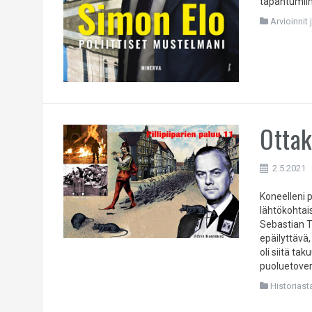
tapahtumiin
Arvioinnit 
Ottak
2.5.2021
Koneelleni 
lähtökohtais
Sebastian T
epäilyttävä
oli siitä ta
puoluetover
Historiast