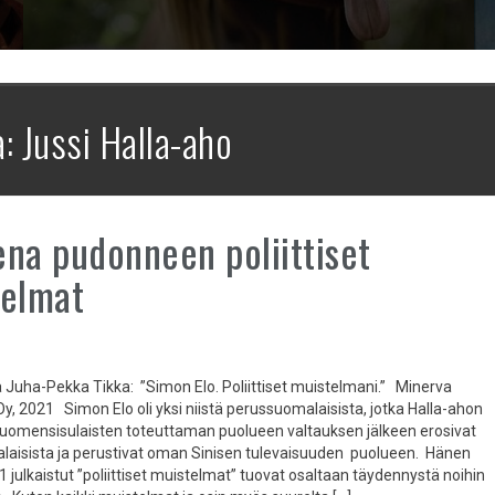
a:
Jussi Halla-aho
na pudonneen poliittiset
telmat
a Juha-Pekka Tikka: ”Simon Elo. Poliittiset muistelmani.” Minerva
y, 2021 Simon Elo oli yksi niistä perussuomalaisista, jotka Halla-ahon
uomensisulaisten toteuttaman puolueen valtauksen jälkeen erosivat
aisista ja perustivat oman Sinisen tulevaisuuden puolueen. Hänen
 julkaistut ”poliittiset muistelmat” tuovat osaltaan täydennystä noihin