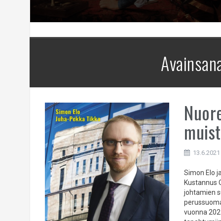
Avainsan
Nuore
muis
13.6.2021
Simon Elo j
Kustannus O
johtamien s
perussuomal
vuonna 2021