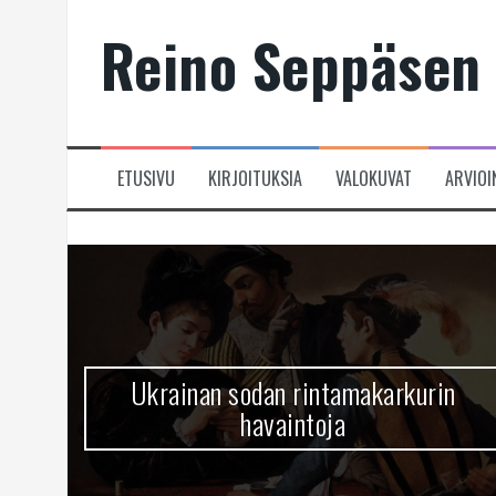
Skip
Reino Seppäsen 
to
content
ETUSIVU
KIRJOITUKSIA
VALOKUVAT
ARVIOI
Ukrainan sodan rintamakarkurin
havaintoja