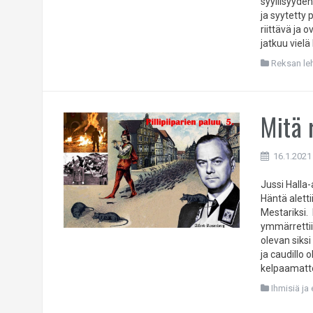
syyllisyyde
ja syytetty
riittävä ja 
jatkuu vielä
Reksan leht
Mitä 
16.1.2021
Jussi Halla
Häntä alett
Mestariksi.
ymmärrettii
olevan siksi
ja caudillo 
kelpaamatt
Ihmisiä ja