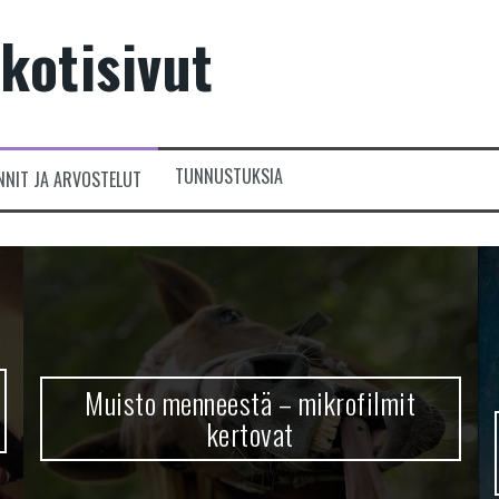
kotisivut
TUNNUSTUKSIA
NNIT JA ARVOSTELUT
Muisto menneestä – mikrofilmit
kertovat