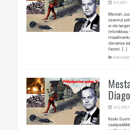
6.3.2021
Mestari Juss
osannut pii
ei ole lang
retoriikkaa,
maailmanka
olevansa äär
fasisti. […]
Historiast
Mesta
Diago
25.2.2021
Keski-Suom
vaalipäälli