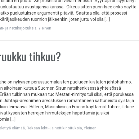
n osalta en puutu. Se prosessi on vielä menossa. Syyttäjä on syyttänyt
 puolustautuu avustajansa kanssa. Oikeus sitten punnitsee onko näyttö
ovatko puolustuksen argumentit pitäviä. Saattaa olla, että prosessi
 käräjäoikeuden tuomion jälkeenkin, joten juttu voi olla […]
i- ja nettikirjoituksia
,
Yleinen
ruukku tihkuu?
-aho on nykyisen perussuomalaisten puolueen kiistaton johtohahmo.
iin aikoinaan kutsua Suomen Sisun natsihenkisessä yhteisössä
 Erään tulkinnan mukaan tuo Mestari-nimitys tuli siksi, että porukassa
n Johtaja-arvonimen arvostuksen romahtaneen sattuneista syistä ja
 liian leimaava. Hitlerin, Mussoliinin ja Fracon käyttämät führer, il duce
olivat kyseisten herrojen hirmutekojen hapattamia ja siksi
omia […]
 elettyä elämää
,
Reksan lehti- ja nettikirjoituksia
,
Yleinen