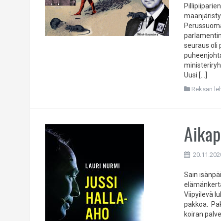
Pillipiipar
maanjäristy
Perussuomal
parlamentin
seuraus ol
puheenjohta
ministeriry
Uusi […]
Reksan leht
Aikap
20.11.202
Sain isänpäi
elämänkerta
Viipyilevä l
pakkoa. Pak
koiran palve