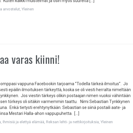
. Kuten kaikki muistelmat ja osin myös suurelta […]
ja arvostelut
,
Yleinen
aa varas kiinni!
pomppasi vappuna Facebookin tarjoama ”Todella tärkeä ilmoitus”. Jo
esti epäilin ilmoituksen tärkeyttä, koska se oli viesti herralta nimeltään
ynkkynen. Jos viestin tärkeys olikin postaajan nimen vuoksi vähintään
, sen törkeys oli sitäkin varmemmin taattu. Nimi Sebastian Tynkkynen
kuuna. Enkä tietysti erehtynytkään. Sebastian se siinä postaili aate- ja
insa Mestari Halla-ahon vappupuhetta. […]
a
,
Ihmisiä ja elettyä elämää
,
Reksan lehti- ja nettikirjoituksia
,
Yleinen