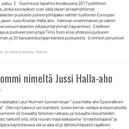
ien paluu 2. Suomessa tapahtui kesäkuussa 2017 poliittinen
s, jonka seuraukset ovat vielä täysin arvaamattomat.
aisten puolueen puheenjohtajaksi valittiin tuolloinen Euroopan
 jäsen Jussi Kristian Halla-aho. Valinnan ensimmäinen ja välitön
i perussuomalaisten eduskuntaryhmän hajoaminen. Edellinen
ja ja puolueen perustaja Timo Soini erosi yhdessä puolueen
hmän ja 20 kansanedustajan kanssa puolueesta. Eronneet perustivat
i- ja nettikirjoituksia
,
Yleinen
ommi nimeltä Jussi Halla-aho
0
välahjaksi Lauri Nurmen tuoreen kirjan ”Jussi Halla-aho Epävirallinen
”. Olen nyt lukenut sen kahdesti, toisen kerran vieläpä antaumuksella.
ukeminen oli toisaalta tietoinen ratkaisu ja toisaalta olosuhteiden
ko tarkoitti sitä, että rouvan määräaikaisena ”omaishoitajana” ja
lijana käytettävissä oleva aika oli jo lähtökohtaisesti rajallinen.