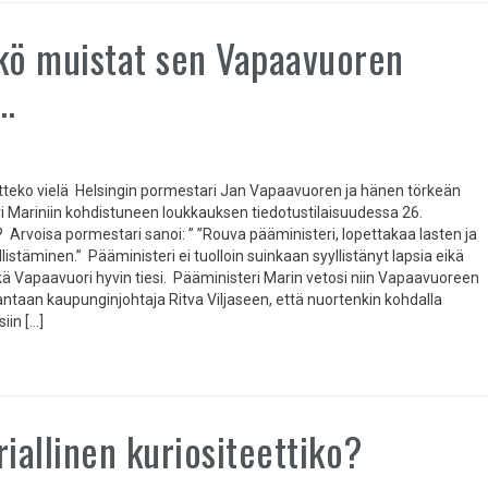
kö muistat sen Vapaavuoren
…
atteko vielä Helsingin pormestari Jan Vapaavuoren ja hänen törkeän
i Mariniin kohdistuneen loukkauksen tiedotustilaisuudessa 26.
 Arvoisa pormestari sanoi: ” ”Rouva pääministeri, lopettakaa lasten ja
listäminen.” Pääministeri ei tuolloin suinkaan syyllistänyt lapsia eikä
kä Vapaavuori hyvin tiesi. Pääministeri Marin vetosi niin Vapaavuoreen
ntaan kaupunginjohtaja Ritva Viljaseen, että nuortenkin kohdalla
iin […]
riallinen kuriositeettiko?