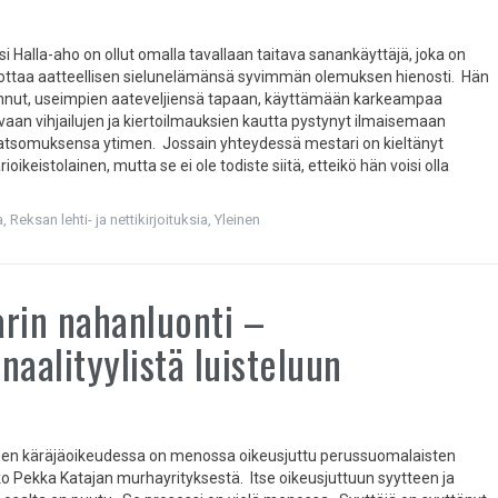
i Halla-aho on ollut omalla tavallaan taitava sanankäyttäjä, joka on
lottaa aatteellisen sielunelämänsä syvimmän olemuksen hienosti. Hän
ennut, useimpien aateveljiensä tapaan, käyttämään karkeampaa
 vaan vihjailujen ja kiertoilmauksien kautta pystynyt ilmaisemaan
tsomuksensa ytimen. Jossain yhteydessä mestari on kieltänyt
ioikeistolainen, mutta se ei ole todiste siitä, etteikö hän voisi olla
a
,
Reksan lehti- ja nettikirjoituksia
,
Yleinen
rin nahanluonti –
naalityylistä luisteluun
en käräjäoikeudessa on menossa oikeusjuttu perussuomalaisten
kko Pekka Katajan murhayrityksestä. Itse oikeusjuttuun syytteen ja