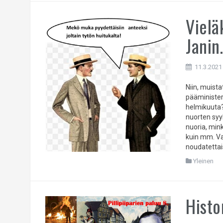
Vielä
Janin
11.3.2021
Niin, muist
pääminister
helmikuuta?
nuorten syyl
nuoria, min
kuin mm. Va
noudatettais
Yleinen
Histo