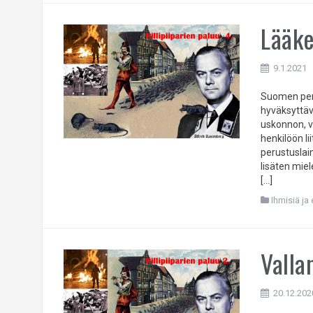
Lääke
9.1.2021
Suomen peru
hyväksyttäv
uskonnon, v
henkilöön l
perustuslai
lisäten miel
[…]
Ihmisiä ja
Valla
20.12.202