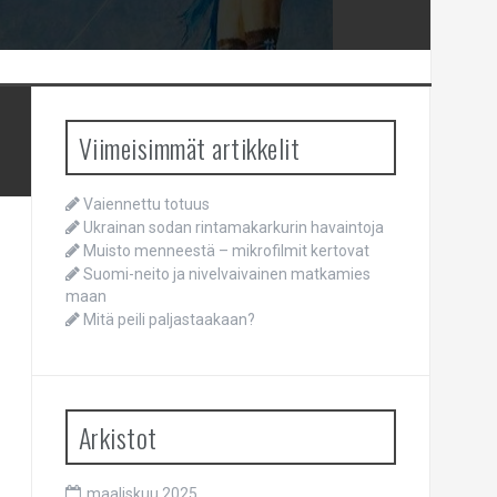
Viimeisimmät artikkelit
Vaiennettu totuus
Ukrainan sodan rintamakarkurin havaintoja
Muisto menneestä – mikrofilmit kertovat
Suomi-neito ja nivelvaivainen matkamies
maan
Mitä peili paljastaakaan?
Arkistot
maaliskuu 2025