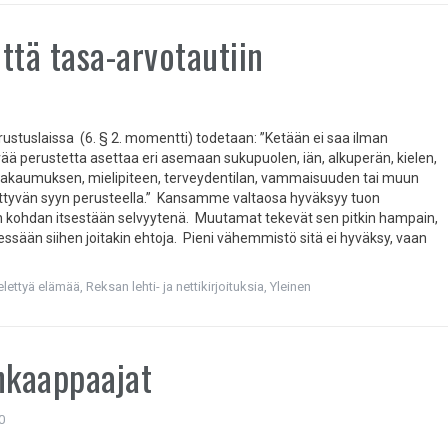
ttä tasa-arvotautiin
stuslaissa (6. § 2. momentti) todetaan: ”Ketään ei saa ilman
ää perustetta asettaa eri asemaan sukupuolen, iän, alkuperän, kielen,
akaumuksen, mielipiteen, terveydentilan, vammaisuuden tai muun
iittyvän syyn perusteella.” Kansamme valtaosa hyväksyy tuon
n kohdan itsestään selvyytenä. Muutamat tekevät sen pitkin hampain,
essään siihen joitakin ehtoja. Pieni vähemmistö sitä ei hyväksy, vaan
 elettyä elämää
,
Reksan lehti- ja nettikirjoituksia
,
Yleinen
nkaappaajat
0