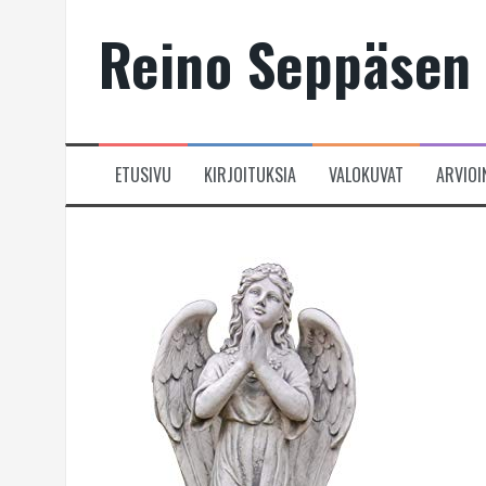
Skip
Reino Seppäsen 
to
content
ETUSIVU
KIRJOITUKSIA
VALOKUVAT
ARVIOI