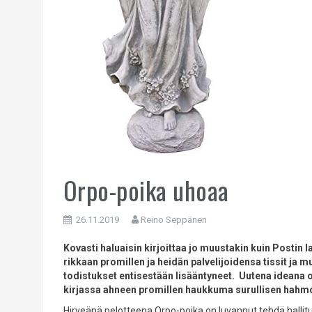
Orpo-poika uhoaa
26.11.2019
Reino Seppänen
Kovasti haluaisin kirjoittaa jo muustakin kuin Postin 
rikkaan promillen ja heidän palvelijoidensa tissit ja mu
todistukset entisestään lisääntyneet. Uutena ideana
kirjassa ahneen promillen haukkuma surullisen hahmo
Hirveänä pelotteena Orpo-poika on luvannut tehdä hallit