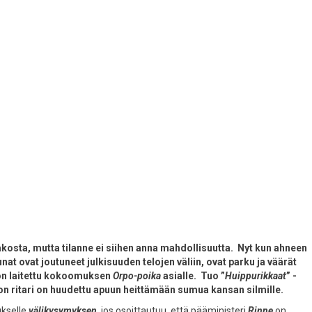
lakosta, mutta tilanne ei siihen anna mahdollisuutta. Nyt kun ahneen
nat ovat joutuneet julkisuuden telojen väliin, ovat parku ja väärät
 on laitettu kokoomuksen
Orpo-poika
asialle. Tuo ”
Huippurikkaat
” -
n ritari on huudettu apuun heittämään sumua kansan silmille.
ukselle
välikysymyksen
, jos osoittautuu, että pääministeri
Rinne
on