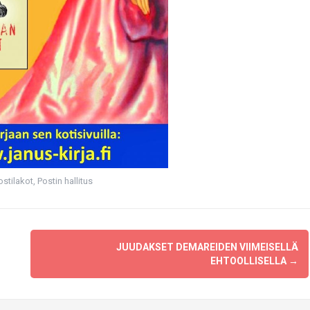
ostilakot
,
Postin hallitus
JUUDAKSET DEMAREIDEN VIIMEISELLÄ
EHTOOLLISELLA
→