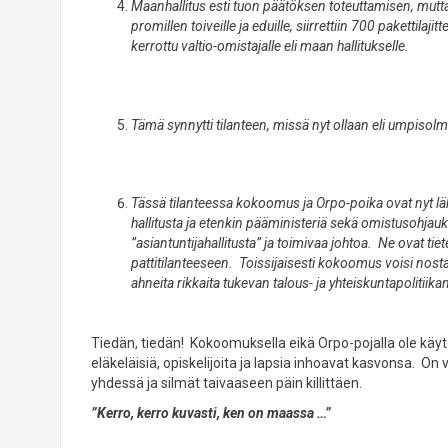
Maanhallitus esti tuon päätöksen toteuttamisen, mutta 
promillen toiveille ja eduille, siirrettiin 700 pakettil
kerrottu valtio-omistajalle eli maan hallitukselle.
Tämä synnytti tilanteen, missä nyt ollaan eli umpisolmu
Tässä tilanteessa kokoomus ja Orpo-poika ovat nyt lä
hallitusta ja etenkin pääministeriä sekä omistusohjauk
”asiantuntijahallitusta” ja toimivaa johtoa. Ne ovat ti
pattitilanteeseen. Toissijaisesti kokoomus voisi nosta
ahneita rikkaita tukevan talous- ja yhteiskuntapolitiika
Tiedän, tiedän! Kokoomuksella eikä Orpo-pojalla ole käytet
eläkeläisiä, opiskelijoita ja lapsia inhoavat kasvonsa. On 
yhdessä ja silmät taivaaseen päin killittäen.
”Kerro, kerro kuvasti, ken on maassa …”