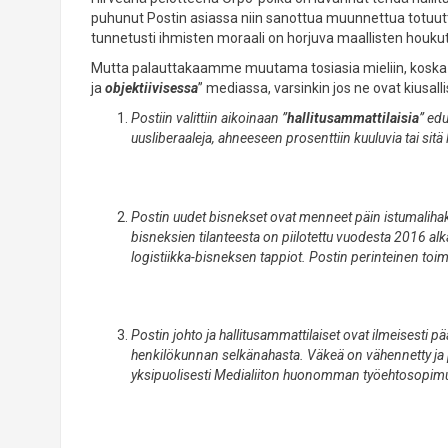
puhunut Postin asiassa niin sanottua muunnettua totuutta. H
tunnetusti ihmisten moraali on horjuva maallisten houku
Mutta palauttakaamme muutama tosiasia mieliin, koska tosi
ja
objektiivisessa
” mediassa, varsinkin jos ne ovat kiusall
Postiin valittiin aikoinaan ”
hallitusammattilaisia
” edu
uusliberaaleja, ahneeseen prosenttiin kuuluvia tai sitä 
Postin uudet bisnekset ovat menneet päin istumalihak
bisneksien tilanteesta on piilotettu vuodesta 2016 alk
logistiikka-bisneksen tappiot. Postin perinteinen to
Postin johto ja hallitusammattilaiset ovat ilmeisesti 
henkilökunnan selkänahasta. Väkeä on vähennetty ja p
yksipuolisesti Medialiiton huonomman työehtosopimuk