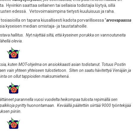
yvinkin saattaa sellainen tai sellaisia todistajia löytyä, sillä
tusten edessä. Vetovoimaisimpina tietysti kuuluisuus ja raha.
asioilla on tapana kiusallisesti kadota porvarillisessa ”
arvovapaassa
isia kyseisen median omistaja- ja taustatahoille.
stava hallitus. Nyt näyttää siltä, että kyseinen porukka on vannoutuneita
lähellä olevia.
sia, kuten MOT-ohjelma on ansiokkaasti asian todistanut. Totuus Postin
aen vain yhteen yhteiseen tulostietoon. Siten on saatu hävitettyä Venäjän ja
iminta on ollut tappioiden maksumiehenä.
päättäneet parannella vuosi vuodelta heikompaa tulosta repimällä sen
alkkoja pyritty huonontamaan. Keväällä päätettiin siirtää 9000 työntekijää
sen piiriin.