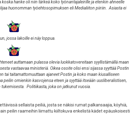
koska hanke oli niin tärkeä koko työnantajaleirille ja etenkin ahneelle
ajittelijaa huonomman työehtosopimuksen eli Medialiiton piiriin. Asiasta ei
n, jossa lakoille ei näy loppua.
hteneet auttamaan pulassa olevia luokkatovereitaan syyllistämällä maan
sesta vastaavaa ministeriä. Oikea osoite olisi ensi sijassa syyttää Postin
eten tai taitamattomuuttaan ajaneet Postin ja koko maan kiusalliseen
a peilin omienkin kasvojensa eteen ja syyttää itseään uusliberalistisen,
n tukemisesta. Politiikasta, joka on jatkunut vuosia.
tävissä sellaista peiliä, josta se näkisi rumat palkansaajia, köyhiä,
vain peilin raameihin liimattu kiiltokuva enkelistä kädet epäuskoisesti