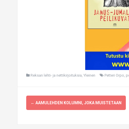
Reksan lehti- ja nettikirjoituksia
,
Yleinen
Petteri Orpo
,
p
Post
←
AAMULEHDEN KOLUMNI, JOKA MUISTETAAN
navigation