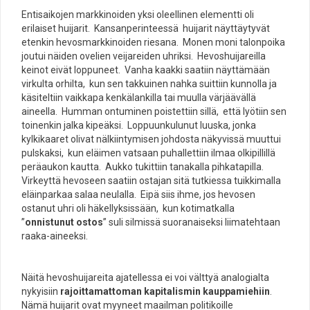
Entisaikojen markkinoiden yksi oleellinen elementti oli
erilaiset huijarit. Kansanperinteessä huijarit näyttäytyvät
etenkin hevosmarkkinoiden riesana. Monen moni talonpoika
joutui näiden ovelien veijareiden uhriksi. Hevoshuijareilla
keinot eivät loppuneet. Vanha kaakki saatiin näyttämään
virkulta orhilta, kun sen takkuinen nahka suittiin kunnolla ja
käsiteltiin vaikkapa kenkälankilla tai muulla värjäävällä
aineella. Humman ontuminen poistettiin sillä, että lyötiin sen
toinenkin jalka kipeäksi. Loppuunkulunut luuska, jonka
kylkikaaret olivat nälkiintymisen johdosta näkyvissä muuttui
pulskaksi, kun eläimen vatsaan puhallettiin ilmaa olkipillillä
peräaukon kautta. Aukko tukittiin tanakalla pihkatapilla.
Virkeyttä hevoseen saatiin ostajan sitä tutkiessa tuikkimalla
eläinparkaa salaa neulalla. Eipä siis ihme, jos hevosen
ostanut uhri oli häkellyksissään, kun kotimatkalla
”
onnistunut ostos
” suli silmissä suoranaiseksi liimatehtaan
raaka-aineeksi.
Näitä hevoshuijareita ajatellessa ei voi välttyä analogialta
nykyisiin
rajoittamattoman kapitalismin kauppamiehiin
.
Nämä huijarit ovat myyneet maailman politikoille