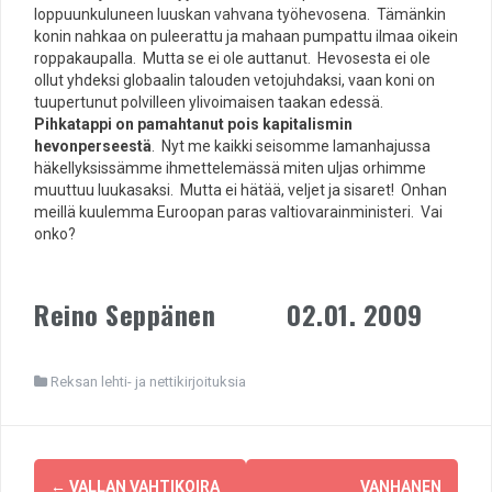
loppuunkuluneen luuskan vahvana työhevosena. Tämänkin
konin nahkaa on puleerattu ja mahaan pumpattu ilmaa oikein
roppakaupalla. Mutta se ei ole auttanut. Hevosesta ei ole
ollut yhdeksi globaalin talouden vetojuhdaksi, vaan koni on
tuupertunut polvilleen ylivoimaisen taakan edessä.
Pihkatappi on pamahtanut pois kapitalismin
hevonperseestä
. Nyt me kaikki seisomme lamanhajussa
häkellyksissämme ihmettelemässä miten uljas orhimme
muuttuu luukasaksi. Mutta ei hätää, veljet ja sisaret! Onhan
meillä kuulemma Euroopan paras valtiovarainministeri. Vai
onko?
Reino Seppänen 02.01. 2009
Reksan lehti- ja nettikirjoituksia
Post
←
VALLAN VAHTIKOIRA
VANHANEN