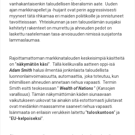
vanhakantaisenkin taloudellisen liberalismin aate. Uuden
ajan markkinapellet ja -huijarit ovat perin aggressiivisesti
myyneet tätä rihkamaa eri maiden poliitikoille ja onnistuneet
tavoitteissaan. Yhteiskunnan ja sen talouselämän suojaksi
kehitetyt rakenteet on murrettu ja ahneuden pedot on
laskettu raatelemaan tasa-arvoisuuden nimissä suojatonta
lammaslaumaa.
Rajoittamattoman markkinatalouden keskeisimpiä käsitteitä
on ”
näkymätön käsi
”. Tällä kielikuvalla aatteen oppi-isä
Adam Smith
halusi ilmentää jonkinlaista taloudellista
luonnonlainvoimaisuutta, automaattia, joka toteutuu, kun
inhimillisen ahneuden annetaan riehua vapaasti. Termin
Smith esitti teoksessaan ”
Wealth of Nations
” (
Kansojen
varallisuus
). Tämän näkymättömän käden siunaavaan
vaikutukseen uskovat tai ainakin sitä estottomasti julistavat
ovat meidänkin maassamme saaneet riehua vapaasti.
Isänmaata on erilaisin verukkein laitettu ”
tuloskuntoon
” ja
”
EU-kelpoiseksi
”.