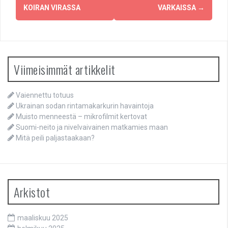
navigation
KOIRAN VIRASSA
VARKAISSA
→
Viimeisimmät artikkelit
Vaiennettu totuus
Ukrainan sodan rintamakarkurin havaintoja
Muisto menneestä – mikrofilmit kertovat
Suomi-neito ja nivelvaivainen matkamies maan
Mitä peili paljastaakaan?
Arkistot
maaliskuu 2025