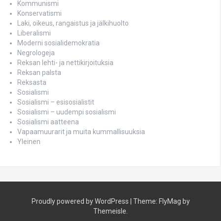
Kommunismi
Konservatismi
Laki, oikeus, rangaistus ja jälkihuolto
Liberalismi
Moderni sosialidemokratia
Negrologeja
Reksan lehti- ja nettikirjoituksia
Reksan palsta
Reksasta
Sosialismi
Sosialismi – esisosialistit
Sosialismi – uudempi sosialismi
Sosialismi aatteena
Vapaamuurarit ja muita kummallisuuksia
Yleinen
Proudly powered by WordPress
|
Theme:
FlyMag
by
Themeisle.