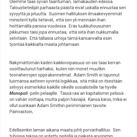
Olemme taas syvän taantuman, lamakauden edessä.
Taloustieteilijät parhaasta päästä eivät uskalla ennustaa sen
syvyyttä ja pituutta. Suomen hallituksen ilmaakevyemmät
ministerit kyllä tietävät, että sen yli mennään ihan
heittämällä parissa vuodessa. Eräs luukkuhousuinen
pikkumies taisi jopa ennustaa, että siitä ihan nukkumalla
selvitään. Että tällaisia urhoja tämä kansanvalta esiin
työntää kaikkialta maata johtamaan.
Näkymättömän käden kaikkivoipaisuus on siis taas kerran
osoittautunut harhaksi, kuten niin monet muutkin
teoriaherrojen oppirakennelmat. Adam Smith ei tajunnut
luomansa aatteen syvintä logiikkaa, sitä mikä on itsestään
selvyys esimerkiksi kaikille oikeille sosialisteille tai hyville
Monopoli
-pelin pelaajille. Tässä raa´an kapitalismin pelissä
on vähän voittajia, mutta paljon häviäjiä. Kansa kärsii, mikä ei
ollut suinkaan Adam Smithin perimmäinen tavoite.
Päinvastoin,
Edellisenkin laman aikana maata johti porvarihallitus. Sen
tuhoisia tekoja on yritetty peitellä ja paikata arvonimin,