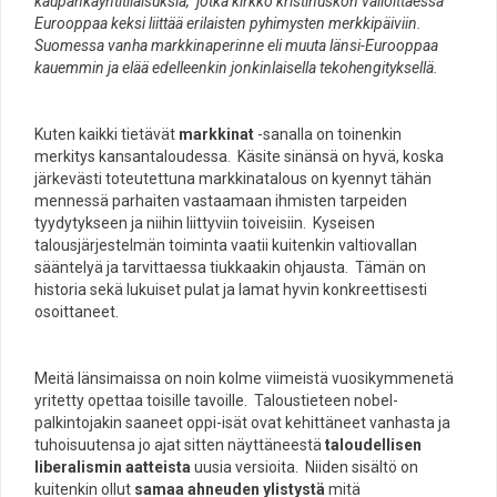
kaupankäyntitilaisuksia, jotka kirkko kristinuskon valloittaessa
Eurooppaa keksi liittää erilaisten pyhimysten merkkipäiviin.
Suomessa vanha markkinaperinne eli muuta länsi-Eurooppaa
kauemmin ja elää edelleenkin jonkinlaisella tekohengityksellä.
Kuten kaikki tietävät
markkinat
-sanalla on toinenkin
merkitys kansantaloudessa. Käsite sinänsä on hyvä, koska
järkevästi toteutettuna markkinatalous on kyennyt tähän
mennessä parhaiten vastaamaan ihmisten tarpeiden
tyydytykseen ja niihin liittyviin toiveisiin. Kyseisen
talousjärjestelmän toiminta vaatii kuitenkin valtiovallan
sääntelyä ja tarvittaessa tiukkaakin ohjausta. Tämän on
historia sekä lukuiset pulat ja lamat hyvin konkreettisesti
osoittaneet.
Meitä länsimaissa on noin kolme viimeistä vuosikymmenetä
yritetty opettaa toisille tavoille. Taloustieteen nobel-
palkintojakin saaneet oppi-isät ovat kehittäneet vanhasta ja
tuhoisuutensa jo ajat sitten näyttäneestä
taloudellisen
liberalismin aatteista
uusia versioita. Niiden sisältö on
kuitenkin ollut
samaa ahneuden ylistystä
mitä