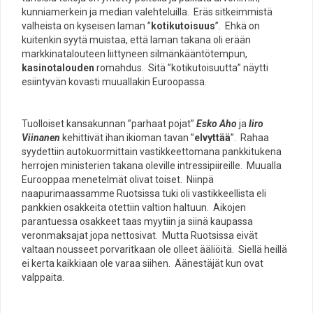
kunniamerkein ja median valehteluilla. Eräs sitkeimmistä
valheista on kyseisen laman ”
kotikutoisuus
”. Ehkä on
kuitenkin syytä muistaa, että laman takana oli erään
markkinatalouteen liittyneen silmänkääntötempun,
kasinotalouden
romahdus. Sitä ”kotikutoisuutta” näytti
esiintyvän kovasti muuallakin Euroopassa.
Tuolloiset kansakunnan ”parhaat pojat”
Esko Aho
ja
Iiro
Viinanen
kehittivät ihan ikioman tavan ”
elvyttää
”. Rahaa
syydettiin autokuormittain vastikkeettomana pankkitukena
herrojen ministerien takana oleville intressipiireille. Muualla
Eurooppaa menetelmät olivat toiset. Niinpä
naapurimaassamme Ruotsissa tuki oli vastikkeellista eli
pankkien osakkeita otettiin valtion haltuun. Aikojen
parantuessa osakkeet taas myytiin ja siinä kaupassa
veronmaksajat jopa nettosivat. Mutta Ruotsissa eivät
valtaan nousseet porvaritkaan ole olleet ääliöitä. Siellä heillä
ei kerta kaikkiaan ole varaa siihen. Äänestäjät kun ovat
valppaita.