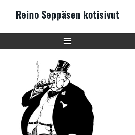
Skip
to
Reino Seppäsen kotisivut
content