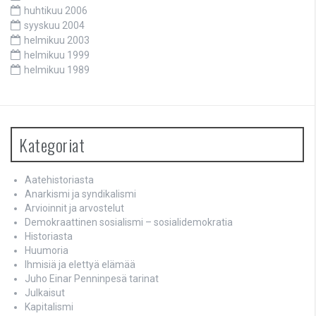
huhtikuu 2006
syyskuu 2004
helmikuu 2003
helmikuu 1999
helmikuu 1989
Kategoriat
Aatehistoriasta
Anarkismi ja syndikalismi
Arvioinnit ja arvostelut
Demokraattinen sosialismi – sosialidemokratia
Historiasta
Huumoria
Ihmisiä ja elettyä elämää
Juho Einar Penninpesä tarinat
Julkaisut
Kapitalismi