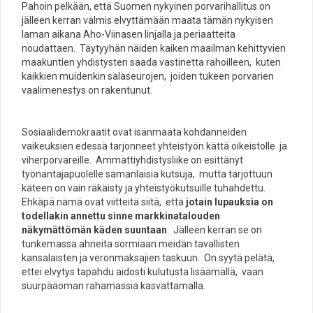
Pahoin pelkään, että Suomen nykyinen porvarihallitus on
jälleen kerran valmis elvyttämään maata tämän nykyisen
laman aikana Aho-Viinasen linjalla ja periaatteita
noudattaen. Täytyyhän näiden kaiken maailman kehittyvien
maakuntien yhdistysten saada vastinetta rahoilleen, kuten
kaikkien muidenkin salaseurojen, joiden tukeen porvarien
vaalimenestys on rakentunut.
Sosiaalidemokraatit ovat isänmaata kohdanneiden
vaikeuksien edessä tarjonneet yhteistyön kättä oikeistolle ja
viherporvareille. Ammattiyhdistysliike on esittänyt
työnantajapuolelle samanlaisia kutsuja, mutta tarjottuun
käteen on vain räkäisty ja yhteistyökutsuille tuhahdettu.
Ehkäpä nämä ovat viitteitä siitä, että
jotain lupauksia on
todellakin annettu sinne markkinatalouden
näkymättömän käden suuntaan
. Jälleen kerran se on
tunkemassa ahneita sormiaan meidän tavallisten
kansalaisten ja veronmaksajien taskuun. On syytä pelätä,
ettei elvytys tapahdu aidosti kulutusta lisäämällä, vaan
suurpääoman rahamassia kasvattamalla.