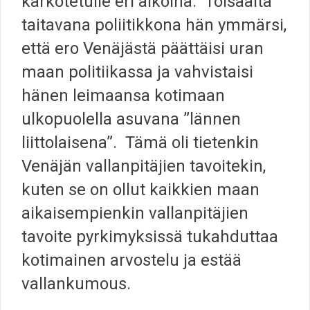
karkotetulle eri aikoina. Toisaalta
taitavana poliitikkona hän ymmärsi,
että ero Venäjästä päättäisi uran
maan politiikassa ja vahvistaisi
hänen leimaansa kotimaan
ulkopuolella asuvana ”lännen
liittolaisena”. Tämä oli tietenkin
Venäjän vallanpitäjien tavoitekin,
kuten se on ollut kaikkien maan
aikaisempienkin vallanpitäjien
tavoite pyrkimyksissä tukahduttaa
kotimainen arvostelu ja estää
vallankumous.