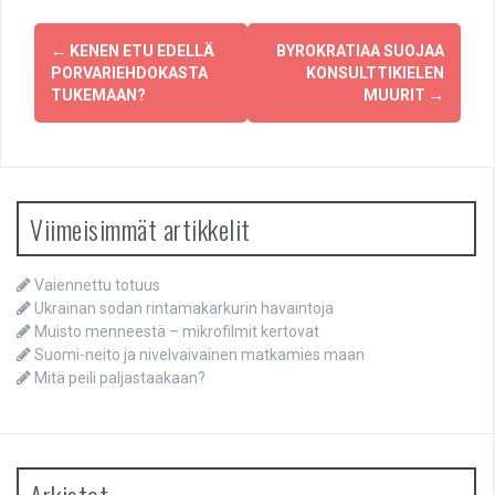
Post
←
KENEN ETU EDELLÄ
BYROKRATIAA SUOJAA
navigation
PORVARIEHDOKASTA
KONSULTTIKIELEN
TUKEMAAN?
MUURIT
→
Viimeisimmät artikkelit
Vaiennettu totuus
Ukrainan sodan rintamakarkurin havaintoja
Muisto menneestä – mikrofilmit kertovat
Suomi-neito ja nivelvaivainen matkamies maan
Mitä peili paljastaakaan?