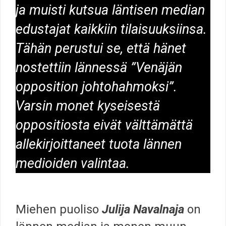
ja muisti kutsua läntisen median
edustajat kaikkiin tilaisuuksiinsa.
Tähän perustui se, että hänet
nostettiin lännessä ”Venäjän
opposition johtohahmoksi”.
Varsin monet kyseisestä
oppositiosta eivät välttämättä
allekirjoittaneet tuota lännen
medioiden valintaa.
Miehen puoliso
Julija Navalnaja
on