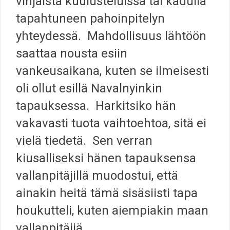
vihjaista kuulusteluissa tai kadulla
tapahtuneen pahoinpitelyn
yhteydessä. Mahdollisuus lähtöön
saattaa nousta esiin
vankeusaikana, kuten se ilmeisesti
oli ollut esillä Navalnyinkin
tapauksessa. Harkitsiko hän
vakavasti tuota vaihtoehtoa, sitä ei
vielä tiedetä. Sen verran
kiusalliseksi hänen tapauksensa
vallanpitäjillä muodostui, että
ainakin heitä tämä sisäsiisti tapa
houkutteli, kuten aiempiakin maan
vallanpitäjiä.