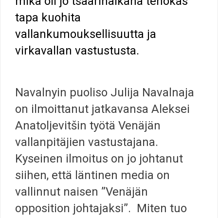
mikä oli jo tsaarinaikana tehokas
tapa kuohita
vallankumouksellisuutta ja
virkavallan vastustusta.
Navalnyin puoliso Julija Navalnaja
on ilmoittanut jatkavansa Aleksei
Anatoljevitšin työtä Venäjän
vallanpitäjien vastustajana.
Kyseinen ilmoitus on jo johtanut
siihen, että läntinen media on
vallinnut naisen ”Venäjän
opposition johtajaksi”. Miten tuo