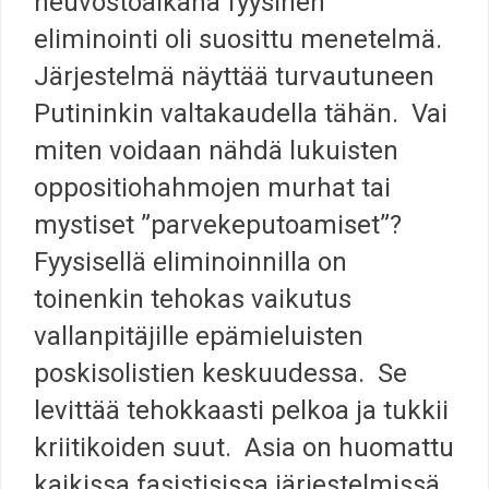
neuvostoaikana fyysinen
eliminointi oli suosittu menetelmä.
Järjestelmä näyttää turvautuneen
Putininkin valtakaudella tähän. Vai
miten voidaan nähdä lukuisten
oppositiohahmojen murhat tai
mystiset ”parvekeputoamiset”?
Fyysisellä eliminoinnilla on
toinenkin tehokas vaikutus
vallanpitäjille epämieluisten
poskisolistien keskuudessa. Se
levittää tehokkaasti pelkoa ja tukkii
kriitikoiden suut. Asia on huomattu
kaikissa fasistisissa järjestelmissä,