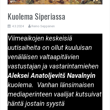
Kuolema Siperiassa
4.3.2024
Reino Seppänen
Viimeaikojen keskeisiä
uutisaiheita on ollut kuuluisan
venäläisen valtaapitävien
vastustajan ja vastarintamiehen
Aleksei Anatoljevitš Navalnyin
kuolema. Vanhan länsimaisen
mediaperinteen vaalijat kutsuivat
häntä jostain syystä