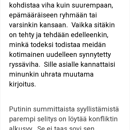
kohdistaa viha kuin suurempaan,
epämääräiseen ryhmään tai
varsinkin kansaan. Vaikka sitäkin
on tehty ja tehdään edelleenkin,
minkä todeksi todistaa meidän
kotimainen uudelleen synnytetty
ryssäviha. Sille asialle kannattaisi
minunkin uhrata muutama
kirjoitus.
Putinin summittaista syyllistämistä
parempi selitys on löytää konfliktin
alkusyy. Se ei taas sovi sen