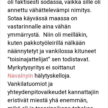
oli faktisesti sodassa, vaikka sille oli
annettu vähättelevämpi nimitys.
Sotaa käyvässä maassa on
vastarinnalle aina vähän
ymmärrystä. Niin oli meilläkin,
kuten pakkotyöleirillä nälkään
näännytetyt ja vankilossa kituneet
”toisinajattelijat” sen todistavat.
Myrkytysyritys ei soittanut
Navalnyin
hälytyskelloja.
Vankilatuomiot ja
yhteydenpitovaikeudet kannattajiin
eristivät miestä yhä enemmän,