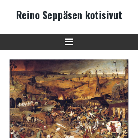
Skip
to
Reino Seppäsen kotisivut
content