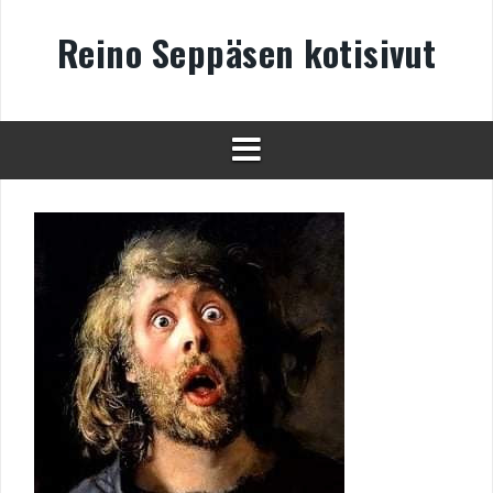
Skip
to
Reino Seppäsen kotisivut
content