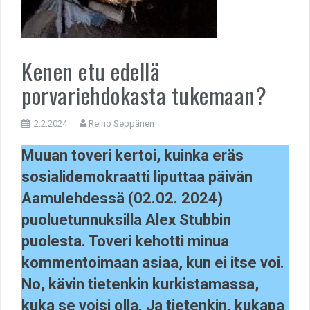
Kenen etu edellä
porvariehdokasta tukemaan?
2.2.2024
Reino Seppänen
Muuan toveri kertoi, kuinka eräs
sosialidemokraatti liputtaa päivän
Aamulehdessä (02.02. 2024)
puoluetunnuksilla Alex Stubbin
puolesta. Toveri kehotti minua
kommentoimaan asiaa, kun ei itse voi.
No, kävin tietenkin kurkistamassa,
kuka se voisi olla. Ja tietenkin, kukapa