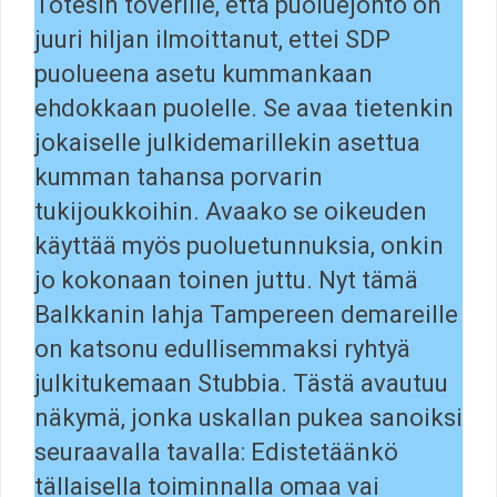
Totesin toverille, että puoluejohto on
juuri hiljan ilmoittanut, ettei SDP
puolueena asetu kummankaan
ehdokkaan puolelle. Se avaa tietenkin
jokaiselle julkidemarillekin asettua
kumman tahansa porvarin
tukijoukkoihin. Avaako se oikeuden
käyttää myös puoluetunnuksia, onkin
jo kokonaan toinen juttu. Nyt tämä
Balkkanin lahja Tampereen demareille
on katsonu edullisemmaksi ryhtyä
julkitukemaan Stubbia. Tästä avautuu
näkymä, jonka uskallan pukea sanoiksi
seuraavalla tavalla: Edistetäänkö
tällaisella toiminnalla omaa vai