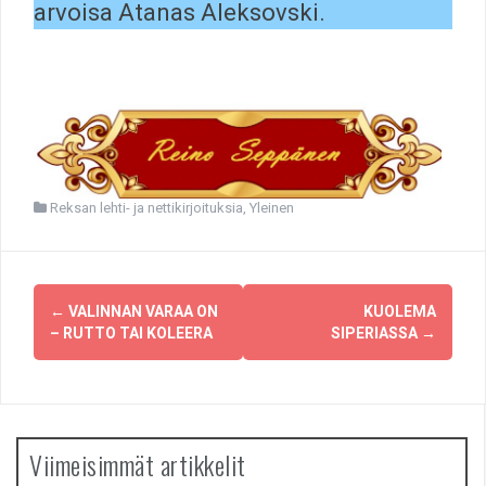
arvoisa Atanas Aleksovski.
Reksan lehti- ja nettikirjoituksia
,
Yleinen
Post
←
VALINNAN VARAA ON
KUOLEMA
navigation
– RUTTO TAI KOLEERA
SIPERIASSA
→
Viimeisimmät artikkelit