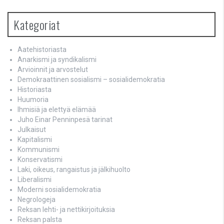
Kategoriat
Aatehistoriasta
Anarkismi ja syndikalismi
Arvioinnit ja arvostelut
Demokraattinen sosialismi – sosialidemokratia
Historiasta
Huumoria
Ihmisiä ja elettyä elämää
Juho Einar Penninpesä tarinat
Julkaisut
Kapitalismi
Kommunismi
Konservatismi
Laki, oikeus, rangaistus ja jälkihuolto
Liberalismi
Moderni sosialidemokratia
Negrologeja
Reksan lehti- ja nettikirjoituksia
Reksan palsta