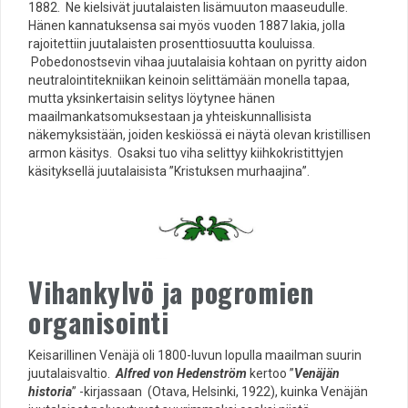
1882. Ne kielsivät juutalaisten lisämuuton maaseudulle.
Hänen kannatuksensa sai myös vuoden 1887 lakia, jolla
rajoitettiin juutalaisten prosenttiosuutta kouluissa.
Pobedonostsevin vihaa juutalaisia ​​kohtaan on pyritty aidon
neutralointitekniikan keinoin selittämään monella tapaa,
mutta yksinkertaisin selitys löytynee hänen
maailmankatsomuksestaan ja yhteiskunnallisista
näkemyksistään, joiden keskiössä ei näytä olevan kristillisen
armon käsitys. Osaksi tuo viha selittyy kiihkokristittyjen
käsityksellä juutalaisista ”Kristuksen murhaajina”.
Vihankylvö ja pogromien
organisointi
Keisarillinen Venäjä oli 1800-luvun lopulla maailman suurin
juutalaisvaltio.
Alfred von Hedenström
kertoo ”
Venäjän
historia
” -kirjassaan (Otava, Helsinki, 1922), kuinka Venäjän