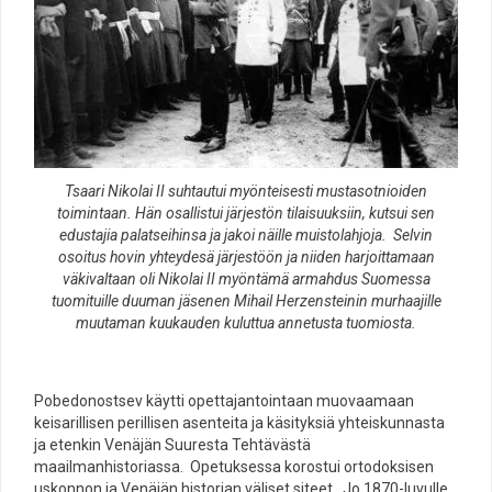
Tsaari Nikolai II suhtautui myönteisesti mustasotnioiden
toimintaan. Hän osallistui järjestön tilaisuuksiin, kutsui sen
edustajia palatseihinsa ja jakoi näille muistolahjoja. Selvin
osoitus hovin yhteydesä järjestöön ja niiden harjoittamaan
väkivaltaan oli Nikolai II myöntämä armahdus Suomessa
tuomituille duuman jäsenen Mihail Herzensteinin murhaajille
muutaman kuukauden kuluttua annetusta tuomiosta.
Pobedonostsev käytti opettajantointaan muovaamaan
keisarillisen perillisen asenteita ja käsityksiä yhteiskunnasta
ja etenkin Venäjän Suuresta Tehtävästä
maailmanhistoriassa. Opetuksessa korostui ortodoksisen
uskonnon ja Venäjän historian väliset siteet. Jo 1870-luvulle