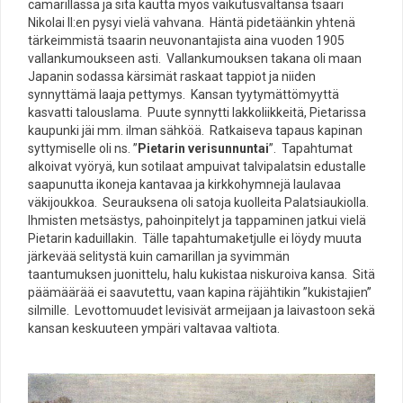
camarillassa ja sitä kautta myös vaikutusvaltansa tsaari
Nikolai II:en pysyi vielä vahvana. Häntä pidetäänkin yhtenä
tärkeimmistä tsaarin neuvonantajista aina vuoden 1905
vallankumoukseen asti. Vallankumouksen takana oli maan
Japanin sodassa kärsimät raskaat tappiot ja niiden
synnyttämä laaja pettymys. Kansan tyytymättömyyttä
kasvatti talouslama. Puute synnytti lakkoliikkeitä, Pietarissa
kaupunki jäi mm. ilman sähköä. Ratkaiseva tapaus kapinan
syttymiselle oli ns. ”
Pietarin verisunnuntai
”. Tapahtumat
alkoivat vyöryä, kun sotilaat ampuivat talvipalatsin edustalle
saapunutta ikoneja kantavaa ja kirkkohymnejä laulavaa
väkijoukkoa. Seurauksena oli satoja kuolleita Palatsiaukiolla.
Ihmisten metsästys, pahoinpitelyt ja tappaminen jatkui vielä
Pietarin kaduillakin. Tälle tapahtumaketjulle ei löydy muuta
järkevää selitystä kuin camarillan ja syvimmän
taantumuksen juonittelu, halu kukistaa niskuroiva kansa. Sitä
päämäärää ei saavutettu, vaan kapina räjähtikin ”kukistajien”
silmille. Levottomuudet levisivät armeijaan ja laivastoon sekä
kansan keskuuteen ympäri valtavaa valtiota.