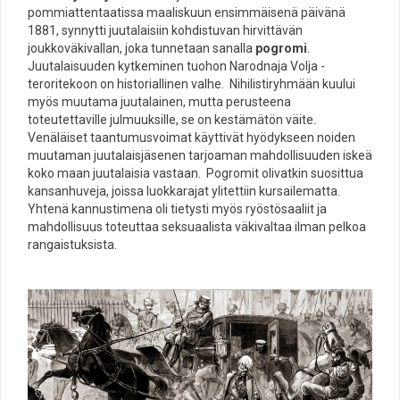
pommiattentaatissa maaliskuun ensimmäisenä päivänä
1881, synnytti juutalaisiin kohdistuvan hirvittävän
joukkoväkivallan, joka tunnetaan sanalla
pogromi
.
Juutalaisuuden kytkeminen tuohon Narodnaja Volja -
teroritekoon on historiallinen valhe. Nihilistiryhmään kuului
myös muutama juutalainen, mutta perusteena
toteutettaville julmuuksille, se on kestämätön väite.
Venäläiset taantumusvoimat käyttivät hyödykseen noiden
muutaman juutalaisjäsenen tarjoaman mahdollisuuden iskeä
koko maan juutalaisia vastaan. Pogromit olivatkin suosittua
kansanhuveja, joissa luokkarajat ylitettiin kursailematta.
Yhtenä kannustimena oli tietysti myös ryöstösaaliit ja
mahdollisuus toteuttaa seksuaalista väkivaltaa ilman pelkoa
rangaistuksista.