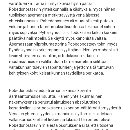
varattu virka. Tämä nimitys kuvaa hyvin paitsi
Pobedonostsevin yhteiskunnallisia käsityksiä, myös hänen
tuolloisen asemansa merkittävyyttä venäläisessä
yhteiskunnassa. Pobedonostsev oli muodollisesti pätevä
virkaan ja hänen taantumuksellisuutensa teki hänet siihen
myös sopivaksi. Pyhä synodi oli ortodoksisen kirkon korkein
päättävä hallintoelin. Se käytti myös kanonista valtaa.
Asemassaan yliprokuraattorina Pobedonostsev toimi myös
Pyhän synodin korkeimpana syyttäjänä. Nimitys mahdollisti
tiiviin yhteyden camarillan, ortodoksisen kirkon ja
mustasotnioiden välillä. Juuri tämä asetelma selittää
valtakunnan tulevien tapahtumien järjettömältä tuntuvan
kehityksen kohti keisarikunnan täydellistä perikatoa.
Pobedonostsev edusti oman aikansa kovinta
ääritaantumuksellisuutta. Hänen yhteiskunnallinen
näkemyksensä perustui ajatukseen absoluuttisen
keisarivallan ja ortodoksisen uskonnon välttämättömyydestä
Venäjän yhtenäisyyden ja mahdin säilyttämiseksi. Maan
vallankumoukselliset liikkeet ja lukuisat terroriteot olivat
Pobedonostsevin mielestä osoituksena siitä, että toisena