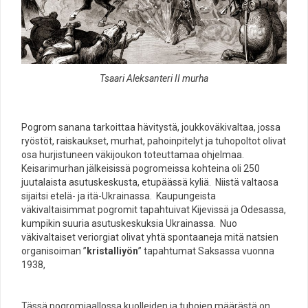
Tsaari Aleksanteri II murha
Pogrom sanana tarkoittaa hävitystä, joukkoväkivaltaa, jossa
ryöstöt, raiskaukset, murhat, pahoinpitelyt ja tuhopoltot olivat
osa hurjistuneen väkijoukon toteuttamaa ohjelmaa.
Keisarimurhan jälkeisissä pogromeissa kohteina oli 250
juutalaista asutuskeskusta, etupäässä kyliä. Niistä valtaosa
sijaitsi etelä- ja itä-Ukrainassa. Kaupungeista
väkivaltaisimmat pogromit tapahtuivat Kijevissä ja Odesassa,
kumpikin suuria asutuskeskuksia Ukrainassa. Nuo
väkivaltaiset veriorgiat olivat yhtä spontaaneja mitä natsien
organisoiman ”
kristalliyön
” tapahtumat Saksassa vuonna
1938,
Tässä pogromiaallossa kuolleiden ja tuhojen määrästä on