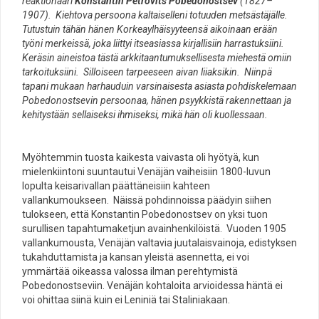
reaktionääri
Konstantin Petrovits Pobedonostsev
(1827–
1907). Kiehtova persoona kaltaiselleni totuuden metsästäjälle.
Tutustuin tähän hänen Korkeaylhäisyyteensä aikoinaan erään
työni merkeissä, joka liittyi itseasiassa kirjallisiin harrastuksiini.
Keräsin aineistoa tästä arkkitaantumuksellisesta miehestä omiin
tarkoituksiini. Silloiseen tarpeeseen aivan liiaksikin. Niinpä
tapani mukaan harhauduin varsinaisesta asiasta pohdiskelemaan
Pobedonostsevin persoonaa, hänen psyykkistä rakennettaan ja
kehitystään sellaiseksi ihmiseksi, mikä hän oli kuollessaan.
Myöhtemmin tuosta kaikesta vaivasta oli hyötyä, kun
mielenkiintoni suuntautui Venäjän vaiheisiin 1800-luvun
lopulta keisarivallan päättäneisiin kahteen
vallankumoukseen. Näissä pohdinnoissa päädyin siihen
tulokseen, että Konstantin Pobedonostsev on yksi tuon
surullisen tapahtumaketjun avainhenkilöistä. Vuoden 1905
vallankumousta, Venäjän valtavia juutalaisvainoja, edistyksen
tukahduttamista ja kansan yleistä asennetta, ei voi
ymmärtää oikeassa valossa ilman perehtymistä
Pobedonostseviin. Venäjän kohtaloita arvioidessa häntä ei
voi ohittaa siinä kuin ei Leniniä tai Staliniakaan.