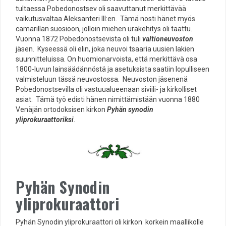
tultaessa Pobedonostsev oli saavuttanut merkittävää
vaikutusvaltaa Aleksanteri III:en. Tämä nosti hänet myös
camarillan suosioon, jolloin miehen urakehitys oli taattu.
Vuonna 1872 Pobedonostsevista oli tuli
valtioneuvoston
jäsen. Kyseessä oli elin, joka neuvoi tsaaria uusien lakien
suunnitteluissa. On huomionarvoista, että merkittävä osa
1800-luvun lainsäädännöstä ja asetuksista saatiin lopulliseen
valmisteluun tässä neuvostossa. Neuvoston jäsenenä
Pobedonostsevilla oli vastuualueenaan siviili- ja kirkolliset
asiat. Tämä työ edisti hänen nimittämistään vuonna 1880
Venäjän ortodoksisen kirkon
Pyhän synodin
yliprokuraattoriksi
.
Pyhän Synodin
yliprokuraattori
Pyhän Synodin yliprokuraattori oli kirkon korkein maallikolle