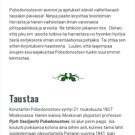
Pobedonostsevin asenne ja ajatukset elävät valitettavasti
tässäkin päivässä! Niinpä päätin kirjoittaa tiivistelmän
herrasta ja hänen vaiheistaan ilman varsinaisia
johtopäätöksiä ja arvioita. Ne tehköön jokainen itse. Oletan,
että joku em. asioita tutkiva tai harrastava voi hyvinkin hyötyä
tästä esityksestä oman orientaationsa pohjaksi. Tai ottaa sen
sitten kirjoitukseni haasteena. Luulen, että laajempaa
sivujeni seuraajakuntaa Pobedonostsev tuskin suuremmin
kiinnostaa.
Taustaa
Konstantin Pobedonostsev syntyi 21. toukokuuta 1827
Moskovassa. Hänen isänsä, Moskovan yliopiston professori
Pjotr Vasiljevitš Pobedonostsev
, oli alun perin pappi. Isä
koulutti poikaansa kotona aina siihen asti, kunnes tämä lähti
opiskelemaan oikeustieteitä Pietariin vuonna 1841. Isän