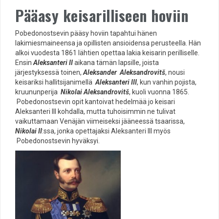
Pääasy keisarilliseen hoviin
Pobedonostsevin pääsy hoviin tapahtui hänen
lakimiesmaineensa ja opillisten ansioidensa perusteella. Hän
alkoi vuodesta 1861 lähtien opettaa lakia keisarin perilliselle.
Ensin
Aleksanteri II
aikana tämän lapsille, joista
järjestyksessä toinen,
Aleksander
Aleksandrovitš
, nousi
keisariksi hallitsijanimellä
Aleksanteri III
, kun vanhin pojista,
kruununperija
Nikolai Aleksandrovitš
, kuoli vuonna 1865.
Pobedonostsevin opit kantoivat hedelmää jo keisari
Aleksanteri III kohdalla, mutta tuhoisimmin ne tulivat
vaikuttamaan Venäjän viimeiseksi jääneessä tsaarissa,
Nikolai II
:ssa, jonka opettajaksi Aleksanteri III myös
Pobedonostsevin hyväksyi.