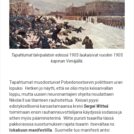
Tapahtumat talvipalatsin edessä 1905 laukaisivat vuoden 1905
kapinan Venäjällä.
Tapahtumat muodostuivat Pobedonostsevin poliittisen uran
lopuksi. Hetken jo näytti, että se olisi myös keisarivallan
loppu, mutta uusien neuvonantajien ohjeita noudattaen
Nikolai II sai tilanteen rauhoitettua. Keisari pyysi
edistyksellisenä karsastamaansa kreivi
Sergei Witteä
toimimaan ensin rauhanneuvottelijana käydyssä sodassa ja
sitten myös pääministerinä. Witte puristi tsaarilta tässä
pakkoraossa suostumuksen rajata tsaarin itsevaltaa ns.
lokakuun manifestilla
. Suomelle tuo manifesti antoi