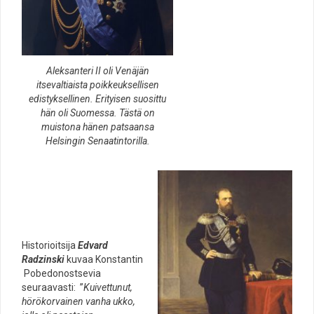
Aleksanteri II oli Venäjän
itsevaltiaista poikkeuksellisen
edistyksellinen. Erityisen suosittu
hän oli Suomessa. Tästä on
muistona hänen patsaansa
Helsingin Senaatintorilla.
Historioitsija
Edvard
Radzinski
kuvaa Konstantin
Pobedonostsevia
seuraavasti: ”
Kuivettunut,
hörökorvainen vanha ukko,