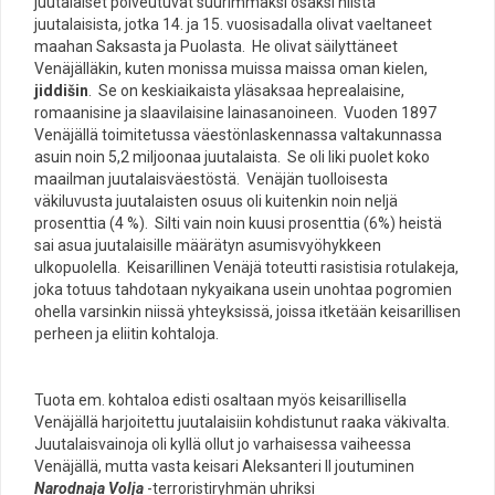
juutalaiset polveutuvat suurimmaksi osaksi niistä
juutalaisista, jotka 14. ja 15. vuosisadalla olivat vaeltaneet
maahan Saksasta ja Puolasta. He olivat säilyttäneet
Venäjälläkin, kuten monissa muissa maissa oman kielen,
jiddišin
. Se on keskiaikaista yläsaksaa heprealaisine,
romaanisine ja slaavilaisine lainasanoineen. Vuoden 1897
Venäjällä toimitetussa väestönlaskennassa valtakunnassa
asuin noin 5,2 miljoonaa juutalaista. Se oli liki puolet koko
maailman juutalaisväestöstä. Venäjän tuolloisesta
väkiluvusta juutalaisten osuus oli kuitenkin noin neljä
prosenttia (4 %). Silti vain noin kuusi prosenttia (6%) heistä
sai asua juutalaisille määrätyn asumisvyöhykkeen
ulkopuolella. Keisarillinen Venäjä toteutti rasistisia rotulakeja,
joka totuus tahdotaan nykyaikana usein unohtaa pogromien
ohella varsinkin niissä yhteyksissä, joissa itketään keisarillisen
perheen ja eliitin kohtaloja.
Tuota em. kohtaloa edisti osaltaan myös keisarillisella
Venäjällä harjoitettu juutalaisiin kohdistunut raaka väkivalta.
Juutalaisvainoja oli kyllä ollut jo varhaisessa vaiheessa
Venäjällä, mutta vasta keisari Aleksanteri II joutuminen
Narodnaja Volja
-terroristiryhmän uhriksi