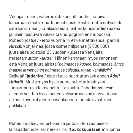
Venäjän monet vähemmistökansallisuudet joutuivat
kärsimään tästä muuttuneesta politiikasta, mutta erityisesti
siitä kärsi maan juutalaisväestö. Siihen kohdistettiin raakaa
ja usein toistuvaa väkivaltaa ns. pogromien muodossa.
Pobedonostsev kertoi vuonna 1891 kannattavansa paroni
Hirschin
ohjelmaa, jossa kolme miljoonaa (3.000.000)
juutalaista poistuisi 25 vuoden kuluessa Venäjältä
maastamuuton kautta . Hänen kerrotaan myös sanoneen,
että Venäjän juutalaisista ”
kolmasosa kuolee, kolmasosa lähtee
maasta ja viimeinen kolmasosa sulautuu täysin venäläisiin
”.
Selkeää ”
judenfrei
” ajattelua jo huomattavasti ennen
Adolf
Hitleriä
. Mutta myös hyvin outoa puhetta kristityksi
tunnustautuvalta mieheltä. Toisaalta Pobedonostsevin
asenne selittää hyvin hänen vahvimman vaikutusvaltansa
aikana käynnistyneen keisarikunnan juutalaisvastaisen
politiikan.
Pobedonostsev antoi tukensa juutalaisten vastaiselle
lainsäädännölle, esimerkiksi ns. ”
toukokuun laeille
” vuonna