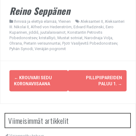
Reino Seppänen
Ihmisiä ja elettyä elämää
,
Yleinen
Aleksanteri II
,
Aleksanteri
III. Nikolai II
,
Alfred von Hedenström
,
Edvard Radzinski
,
Eero
Kuparinen
,
jiddiš
,
juutalaisvainot
,
Konstantin Petrovits
Pobedonostsev
,
kristalliyö
,
Mustat sotniat
,
Narodnaja Volja
,
Ohrana
,
Pietarin verisunnuntai
,
Pjotr Vasiljevitš Pobedonostsev
,
Pyhän Synodi
,
Venäjän pogromit
Post
←
KROUVARI SEDU
PILLIPIIPAREIDEN
navigation
KORONAVIISAANA
PALUU 1.
→
Viimeisimmät artikkelit
Vaiennettu totuus