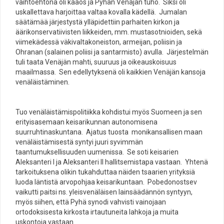
vaihtoehtona oli kaaos ja Pyhän Venäjän tuho. Siksi oli
uskallettava harjoittaa valtaa kovalla kädellä. Jumalan
säätämää järjestystä ylläpidettiin parhaiten kirkon ja
äärikonservatiivisten liikkeiden, mm. mustasotnioiden, sekä
viimekädessä väkivaltakoneiston, armeijan, poliisin ja
Ohranan (salainen poliisi ja santarmisto) avulla. Järjestelmän
tuli taata Venäjän mahti, suuruus ja oikeauskoisuus
maailmassa. Sen edellytyksenä oli kaikkien Venäjän kansoja
venäläistäminen.
Tuo venäläistämispolitiikka kohdistui myös Suomeen ja sen
erityisasemaan keisarikunnan autonomisena
suurruhtinaskuntana. Ajatus tuosta monikansallisen maan
venäläistämisestä syntyi juuri syvimmän
taantumuksellisuuden uumenissa. Se soti keisarien
Aleksanteri I ja Aleksanteri II hallitsemistapa vastaan. Yhtenä
tarkoituksena olikin tukahduttaa näiden tsaarien yrityksiä
luoda läntistä arvopohjaa keisarikuntaan. Pobedonostsev
vaikutti paitsi ns. yleisvenäläisen lainsäädännön syntyyn,
myös siihen, että Pyhä synodi vahvisti vainojaan
ortodoksisesta kirkosta irtautuneita lahkoja ja muita
uskontoja vastaan.