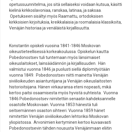
opetussuunnitelma, jos sitä sellaiseksi voidaan kutsua, käsitti
kielinä kirkkoslavoniaa, ranskaa, latinaa, ja saksaa.
Opetukseen sisältyi myös Raamattu, ortodoksisen
kirkkoisien kirjoituksia, kreikkalaisia ​​ja roomalaisia ​​klassikoita,
Venäjän historiaa ja venäläistä kirjallisuutta.
Konstantin opiskeli vuosina 1841-1846 Moskovan
oikeustieteellisessä korkeakoulussa. Opiskelun kautta
Pobedonostsev tuli tuntemaan myös länsimaiset
oikeuslaitokset, lainsäädännön ja kirjallisuuden. Hän
valmistui vuonna 1846 ja puolusti siellä diplomityötään
vuonna 1849. Pobedonostsev niitti mainetta Venäjän
siviilioikeuden asiantuntijana ja Venäjän oikeuslaitosten
historioitsijana. Hänen virkauransa eteni nopeasti, mikä
kertoo paitsi osaamisesta myös hyvistä suhteista. Vuonna
1846 Pobedonostsev nimitettiin senaatin kahdeksannelle
osastolle Moskovaan. Vuonna 1853 hänestä tuli
seitsemännen osaston sihteeri. Vuonna 1859 hänet
nimitettiin Venäjän siviilioikeuden lehtoriksi Moskovan
yliopistossa. Arvonimien kertyminen kertoo kuvaavasti
Pobedonostsevin tähden noususta Venäjänmaan eliitin