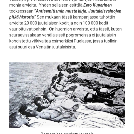
monia arvioita. Yhden sellaisen esittää
Eero Kuparinen
teoksessaan ”
Antisemitismin musta kirja. Juutalaisvainojen
pitkä historia
.” Sen mukaan tässä kampanjassa tuhottiin
arviolta 20 000 juutalaisen kodit ja noin 100 000 kodit
vaurioituivat pahoin. On huomion arvoista, että tässä, kuten
seuraavissakaan venäläisissä pogromeissa ei juutalaisiin
kohdistettu väkivaltaa esimerkiksi Puolassa, jossa tuolloin
asui suuri osa Venäjän juutalaisista.