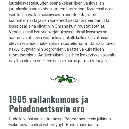
juutalaisvastaisuuden osana keisarillisen valtiovallan
juutalaiskansaan kohdistuneena terrorina. Kyseessä ei ole
vain keisarivallan passiivisesta asenteesta, vaan
suunnitelmasta ja sen konkreettisesta toimeenpanosta,
jossa osallisina olivat niin Ohrana kuin mustat sotniat.
Venäläisessä historiankirjoituksessa tämä kysymys on
saanut vaihtelevia vastauksia paljolti kulloinkin vallassa
olevan virallisen näkemyksen säätelemänä. Samalla tavoin
näkyy löytyvän niin pogromien vähättelyä kuin niiden
tuomitsemista. Antisemitismi ja siihen kytkeytyvä väkivalta
näyttää olevan edelleenkin ns. kuuma peruna Venäjällä.
1905 vallankumous ja
Pobedonostsevin ero
Uudelle vuosisadalle tultaessa Pobedonostsevin julkinen
vaikutusvalta oli jo vähentynyt. Hänen asemansa