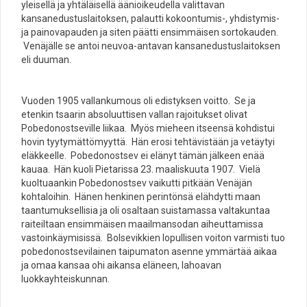
yleisellä ja yhtäläisellä äänioikeudella valittavan
kansanedustuslaitoksen, palautti kokoontumis-, yhdistymis-
ja painovapauden ja siten päätti ensimmäisen sortokauden.
Venäjälle se antoi neuvoa-antavan kansanedustuslaitoksen
eli duuman.
Vuoden 1905 vallankumous oli edistyksen voitto. Se ja
etenkin tsaarin absoluuttisen vallan rajoitukset olivat
Pobedonostseville liikaa. Myös mieheen itseensä kohdistui
hovin tyytymättömyyttä. Hän erosi tehtävistään ja vetäytyi
eläkkeelle. Pobedonostsev ei elänyt tämän jälkeen enää
kauaa. Hän kuoli Pietarissa 23. maaliskuuta 1907. Vielä
kuoltuaankin Pobedonostsev vaikutti pitkään Venäjän
kohtaloihin. Hänen henkinen perintönsä elähdytti maan
taantumuksellisia ja oli osaltaan suistamassa valtakuntaa
raiteiltaan ensimmäisen maailmansodan aiheuttamissa
vastoinkäymisissä. Bolsevikkien lopullisen voiton varmisti tuo
pobedonostsevilainen taipumaton asenne ymmärtää aikaa
ja omaa kansaa ohi aikansa eläneen, lahoavan
luokkayhteiskunnan.