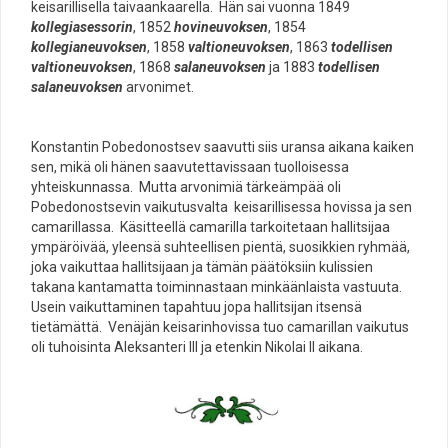
keisarillisella taivaankaarella. Hän sai vuonna 1849
kollegiasessorin
, 1852
hovineuvoksen
, 1854
kollegianeuvoksen
, 1858
valtioneuvoksen
, 1863
todellisen
valtioneuvoksen
, 1868
salaneuvoksen
ja 1883
todellisen
salaneuvoksen
arvonimet.
Konstantin Pobedonostsev saavutti siis uransa aikana kaiken
sen, mikä oli hänen saavutettavissaan tuolloisessa
yhteiskunnassa. Mutta arvonimiä tärkeämpää oli
Pobedonostsevin vaikutusvalta keisarillisessa hovissa ja sen
camarillassa. Käsitteellä camarilla tarkoitetaan hallitsijaa
ympäröivää, yleensä suhteellisen pientä, suosikkien ryhmää,
joka vaikuttaa hallitsijaan ja tämän päätöksiin kulissien
takana kantamatta toiminnastaan minkäänlaista vastuuta.
Usein vaikuttaminen tapahtuu jopa hallitsijan itsensä
tietämättä. Venäjän keisarinhovissa tuo camarillan vaikutus
oli tuhoisinta Aleksanteri III ja etenkin Nikolai II aikana.