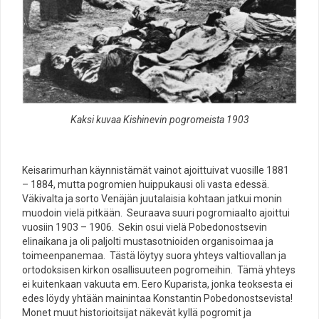
Kaksi kuvaa Kishinevin pogromeista 1903
Keisarimurhan käynnistämät vainot ajoittuivat vuosille 1881
– 1884, mutta pogromien huippukausi oli vasta edessä.
Väkivalta ja sorto Venäjän juutalaisia kohtaan jatkui monin
muodoin vielä pitkään. Seuraava suuri pogromiaalto ajoittui
vuosiin 1903 – 1906. Sekin osui vielä Pobedonostsevin
elinaikana ja oli paljolti mustasotnioiden organisoimaa ja
toimeenpanemaa. Tästä löytyy suora yhteys valtiovallan ja
ortodoksisen kirkon osallisuuteen pogromeihin. Tämä yhteys
ei kuitenkaan vakuuta em. Eero Kuparista, jonka teoksesta ei
edes löydy yhtään mainintaa Konstantin Pobedonostsevista!
Monet muut historioitsijat näkevät kyllä pogromit ja