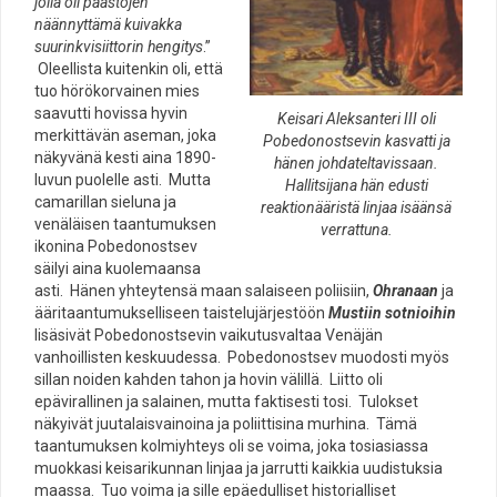
jolla oli paastojen
näännyttämä kuivakka
suurinkvisiittorin hengitys
.”
Oleellista kuitenkin oli, että
tuo hörökorvainen mies
saavutti hovissa hyvin
Keisari Aleksanteri III oli
merkittävän aseman, joka
Pobedonostsevin kasvatti ja
näkyvänä kesti aina 1890-
hänen johdateltavissaan.
luvun puolelle asti. Mutta
Hallitsijana hän edusti
camarillan sieluna ja
reaktionääristä linjaa isäänsä
venäläisen taantumuksen
verrattuna.
ikonina Pobedonostsev
säilyi aina kuolemaansa
asti. Hänen yhteytensä maan salaiseen poliisiin,
Ohranaan
ja
ääritaantumukselliseen taistelujärjestöön
Mustiin sotnioihin
lisäsivät Pobedonostsevin vaikutusvaltaa Venäjän
vanhoillisten keskuudessa. Pobedonostsev muodosti myös
sillan noiden kahden tahon ja hovin välillä. Liitto oli
epävirallinen ja salainen, mutta faktisesti tosi. Tulokset
näkyivät juutalaisvainoina ja poliittisina murhina. Tämä
taantumuksen kolmiyhteys oli se voima, joka tosiasiassa
muokkasi keisarikunnan linjaa ja jarrutti kaikkia uudistuksia
maassa. Tuo voima ja sille epäedulliset historialliset