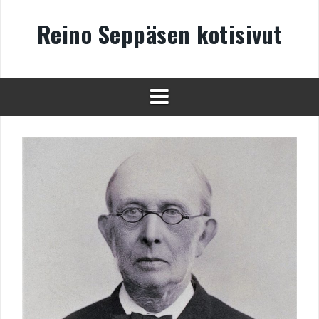
Skip
to
Reino Seppäsen kotisivut
content