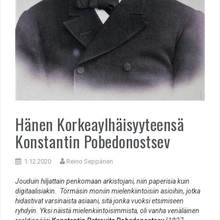
Hänen Korkeaylhäisyyteensä
Konstantin Pobedonostsev
1.12.2020
Reino Seppänen
Jouduin hiljattain penkomaan arkistojani, niin paperisia kuin
digitaalisiakin. Törmäsin moniin mielenkiintoisiin asioihin, jotka
hidastivat varsinaista asiaani, sitä jonka vuoksi etsimiseen
ryhdyin. Yksi näistä mielenkiintoisimmista, oli vanha venäläinen