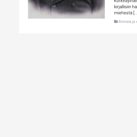
Korkeaylhäis
kirjallisiin
miehestä […
Ihmisiä ja