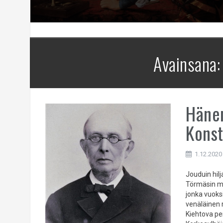
Avainsana
Hänen
Konst
1.12.2020
Jouduin hilj
Törmäsin mon
jonka vuoksi
venäläinen 
Kiehtova pe