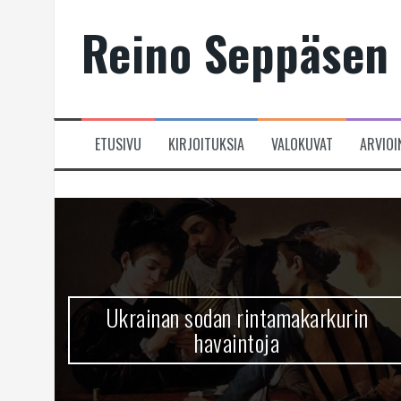
Skip
Reino Seppäsen 
to
content
ETUSIVU
KIRJOITUKSIA
VALOKUVAT
ARVIOI
Ukrainan sodan rintamakarkurin
havaintoja