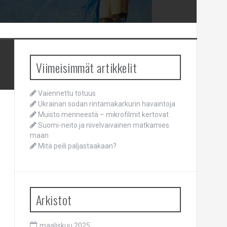
Viimeisimmät artikkelit
Vaiennettu totuus
Ukrainan sodan rintamakarkurin havaintoja
Muisto menneestä – mikrofilmit kertovat
Suomi-neito ja nivelvaivainen matkamies
maan
Mitä peili paljastaakaan?
Arkistot
maaliskuu 2025