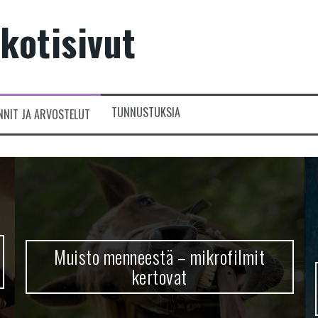
kotisivut
TUNNUSTUKSIA
NNIT JA ARVOSTELUT
Muisto menneestä – mikrofilmit
kertovat