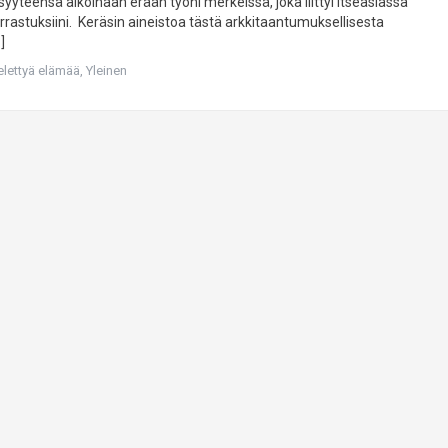
yyteensä aikoinaan erään työni merkeissä, joka liittyi itseasiassa
 harrastuksiini. Keräsin aineistoa tästä arkkitaantumuksellisesta
]
 elettyä elämää
,
Yleinen