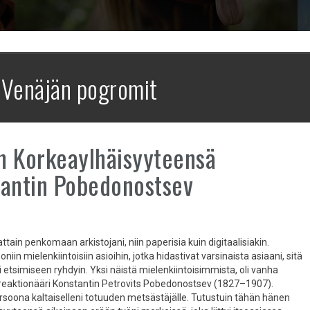
:
Venäjän pogromit
 Korkeaylhäisyyteensä
antin Pobedonostsev
attain penkomaan arkistojani, niin paperisia kuin digitaalisiakin.
iin mielenkiintoisiin asioihin, jotka hidastivat varsinaista asiaani, sitä
 etsimiseen ryhdyin. Yksi näistä mielenkiintoisimmista, oli vanha
reaktionääri Konstantin Petrovits Pobedonostsev (1827–1907).
rsoona kaltaiselleni totuuden metsästäjälle. Tutustuin tähän hänen