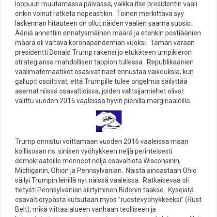
loppuun muutamassa päivässä, vaikka itse presidentin vaali
onkin voinut ratketa nopeastikin. Toinen merkittävä syy
laskennan hitauteen on ollut näiden vaalien saama suosio.
Ääniä annettiin ennätysmäinen määrä ja etenkin postiäänien
määrä oli valtava koronapandemian vuoksi. Tämän varaan
presidentti Donald Trump rakensi jo etukäteen umpikieron
strategiansa mahdollisen tappion tullessa. Republikaanien
vaalimatemaatikot osasivat näet ennustaa vaikeuksia, kun
gallupit osoittivat, että Trumpille tulee ongelmia säilyttää
asemat niissä osavaltioissa, joiden valitsijamiehet olivat
valittu vuoden 2016 vaaleissa hyvin pienillä marginaaleilla.
Trump onnistui voittamaan vuoden 2016 vaaleissa maan
koillisosan ns. sinisen vyöhykkeen neljä perinteisesti
demokraateille menneet neljä osavaltiota Wisconsinin,
Michiganin, Ohion ja Pennsylvanian. Näistä ainoastaan Ohio
säilyi Trumpin leirillä nyt näissä vaaleissa. Ratkaisevaa oli
tietysti Pennsylvanian siirtyminen Bidenin taakse. Kyseistä
osavaltiorypästä kutsutaan myös ”ruostevyöhykkeeksi” (Rust
Belt), mikä viittaa alueen vanhaan teolliseen ja