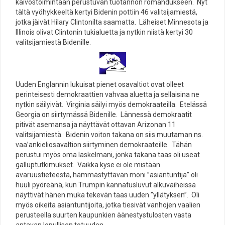
kaivostoimintaan perustuvan tuotannon romahdukseen. Nyt
tältä vyöhykkeeltä kertyi Bidenin pottiin 46 valitsijamiestä,
jotka jäivät Hilary Clintonilta saamatta. Läheiset Minnesota ja
Illinois olivat Clintonin tukialuetta ja nytkin niistä kertyi 30
valitsijamiestä Bidenille.
Uuden Englannin lukuisat pienet osavaltiot ovat olleet
perinteisesti demokraattien vahvaa aluetta ja sellaisina ne
nytkin säilyivät. Virginia säilyi myös demokraateilla. Etelässä
Georgia on siirtymässä Bidenille. Lännessä demokraatit
pitivät asemansa ja näyttävät ottavan Arizonan 11
valitsijamiestä. Bidenin voiton takana on siis muutaman ns.
vaa’ankieliosavaltion siirtyminen demokraateille. Tähän
perustui myös oma laskelmani, jonka takana taas oli useat
galluptutkimukset. Vaikka kyse ei ole mistään
avaruustieteestä, hämmästyttävän moni ”asiantuntija” oli
huuli pyöreänä, kun Trumpin kannatusluvut alkuvaiheissa
näyttivät hänen muka tekevän taas uuden ”yllätyksen”. Oli
myös oikeita asiantuntijoita, jotka tiesivät vanhojen vaalien
perusteella suurten kaupunkien äänestystulosten vasta
antavan lopullisen totuuden.