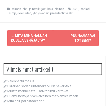
Reksan lehti- ja nettikirjoituksia
,
Yleinen
2020
,
Donlad
Trump
,
Joe Biden
,
yhdysvaltain presidentinvaalit
Post
←
MITÄ MINÄ HALUAN
PUUNAAMA VAI
navigation
KUULLA VENÄJÄLTÄ?
TOTEEMI?
→
Viimeisimmät artikkelit
Vaiennettu totuus
Ukrainan sodan rintamakarkurin havaintoja
Muisto menneestä – mikrofilmit kertovat
Suomi-neito ja nivelvaivainen matkamies maan
Mitä peili paljastaakaan?