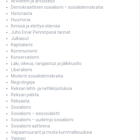
Arvioinnit ja arvostelut
Demokraattinen sosialismi – sosialidemokratia
Historiasta
Huumoria
Ihmisiä ja elettyä elämää
Juho Einar Penninpesä tarinat
Julkaisut
Kapitalismi
Kommunismi
Konservatismi
Laki, oikeus, rangaistus ja jälkihuolto
Liberalismi
Moderni sosialidemokratia
Negrologeja
Reksan lehti- ja nettikirjoituksia
Reksan palsta
Reksasta
Sosialismi
Sosialismi – esisosialistit
Sosialismi – uudempi sosialismi
Sosialismi aatteena
Vapaamuurarit ja muita kummallisuuksia
Yleinen