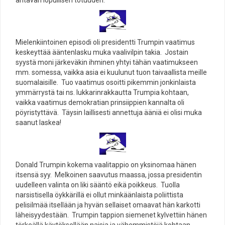
Mielenkiintoinen episodi oli presidentti Trumpin vaatimus
keskeyttää ääntenlasku muka vaalivilpin takia. Jostain
syystä moni järkeväkin ihminen yhtyi tähän vaatimukseen
mm. somessa, vaikka asia ei kuulunut tuon taivaallista meille
suomalaisille. Tuo vaatimus osoitti pikemmin jonkinlaista
ymmärrystä tai ns. lukkarinrakkautta Trumpia kohtaan,
vaikka vaatimus demokratian prinsiippien kannalta oli
pöyristyttävä. Täysin laillisesti annettuja ääniä ei olisi muka
saanut laskea!
Donald Trumpin kokema vaalitappio on yksinomaa hänen
itsensä syy. Melkoinen saavutus maassa, jossa presidentin
uudelleen valinta on liki sääntö eikä poikkeus. Tuolla
narsistisella öykkärillä ei ollut minkäänlaista poliittista
pelisilmää itsellään ja hyvän sellaiset omaavat hän karkotti
läheisyydestään. Trumpin tappion siemenet kylvettiin hänen
törkeällä käytöksellään naisia ja vähemmistöjä kohtaan.