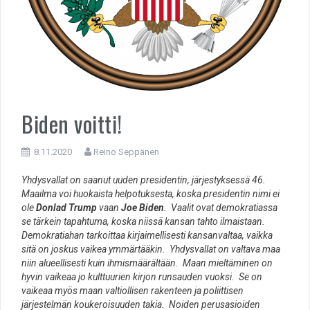
Biden voitti!
8.11.2020
Reino Seppänen
Yhdysvallat on saanut uuden presidentin, järjestyksessä 46.
Maailma voi huokaista helpotuksesta, koska presidentin nimi ei
ole
Donlad Trump
vaan
Joe Biden
. Vaalit ovat demokratiassa
se tärkein tapahtuma, koska niissä kansan tahto ilmaistaan.
Demokratiahan tarkoittaa kirjaimellisesti kansanvaltaa, vaikka
sitä on joskus vaikea ymmärtääkin. Yhdysvallat on valtava maa
niin alueellisesti kuin ihmismäärältään. Maan mieltäminen on
hyvin vaikeaa jo kulttuurien kirjon runsauden vuoksi. Se on
vaikeaa myös maan valtiollisen rakenteen ja poliittisen
järjestelmän koukeroisuuden takia. Noiden perusasioiden