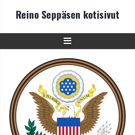
Skip
to
Reino Seppäsen kotisivut
content