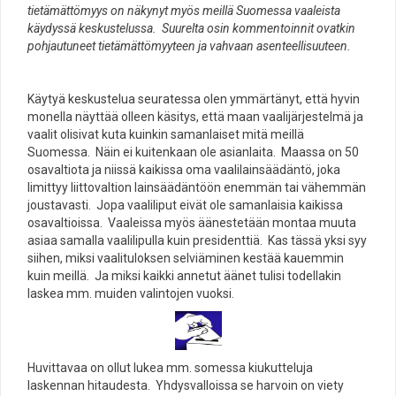
tietämättömyys on näkynyt myös meillä Suomessa vaaleista
käydyssä keskustelussa. Suurelta osin kommentoinnit ovatkin
pohjautuneet tietämättömyyteen ja vahvaan asenteellisuuteen.
Käytyä keskustelua seuratessa olen ymmärtänyt, että hyvin
monella näyttää olleen käsitys, että maan vaalijärjestelmä ja
vaalit olisivat kuta kuinkin samanlaiset mitä meillä
Suomessa. Näin ei kuitenkaan ole asianlaita. Maassa on 50
osavaltiota ja niissä kaikissa oma vaalilainsäädäntö, joka
limittyy liittovaltion lainsäädäntöön enemmän tai vähemmän
joustavasti. Jopa vaaliliput eivät ole samanlaisia kaikissa
osavaltioissa. Vaaleissa myös äänestetään montaa muuta
asiaa samalla vaalilipulla kuin presidenttiä. Kas tässä yksi syy
siihen, miksi vaalituloksen selviäminen kestää kauemmin
kuin meillä. Ja miksi kaikki annetut äänet tulisi todellakin
laskea mm. muiden valintojen vuoksi.
Huvittavaa on ollut lukea mm. somessa kiukutteluja
laskennan hitaudesta. Yhdysvalloissa se harvoin on viety