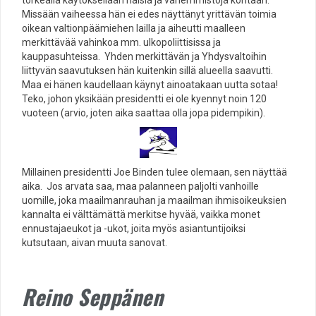
Missään vaiheessa hän ei edes näyttänyt yrittävän toimia
oikean valtionpäämiehen lailla ja aiheutti maalleen
merkittävää vahinkoa mm. ulkopoliittisissa ja
kauppasuhteissa. Yhden merkittävän ja Yhdysvaltoihin
liittyvän saavutuksen hän kuitenkin sillä alueella saavutti.
Maa ei hänen kaudellaan käynyt ainoatakaan uutta sotaa!
Teko, johon yksikään presidentti ei ole kyennyt noin 120
vuoteen (arvio, joten aika saattaa olla jopa pidempikin).
Millainen presidentti Joe Binden tulee olemaan, sen näyttää
aika. Jos arvata saa, maa palanneen paljolti vanhoille
uomille, joka maailmanrauhan ja maailman ihmisoikeuksien
kannalta ei välttämättä merkitse hyvää, vaikka monet
ennustajaeukot ja -ukot, joita myös asiantuntijoiksi
kutsutaan, aivan muuta sanovat.
Reino Seppänen