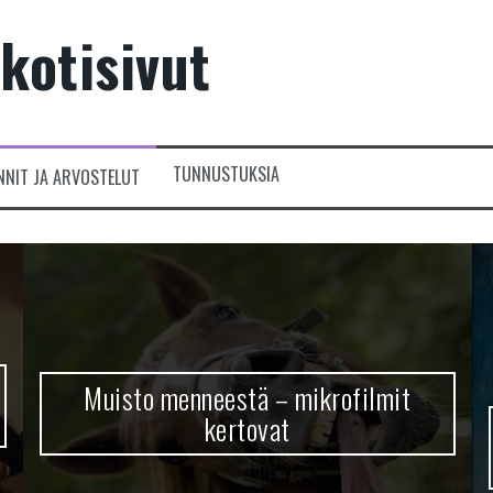
kotisivut
TUNNUSTUKSIA
NNIT JA ARVOSTELUT
Muisto menneestä – mikrofilmit
kertovat