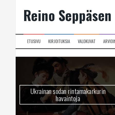
Skip
Reino Seppäsen 
to
content
ETUSIVU
KIRJOITUKSIA
VALOKUVAT
ARVIOI
Ukrainan sodan rintamakarkurin
havaintoja