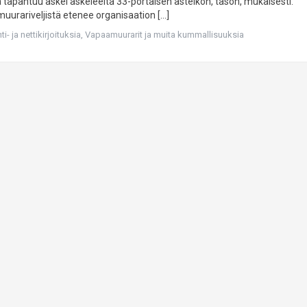
a tapahtuu askel askeleelta 33-portaisen asteikon, tason, mukaisesti.
muurariveljistä etenee organisaation […]
i- ja nettikirjoituksia
,
Vapaamuurarit ja muita kummallisuuksia