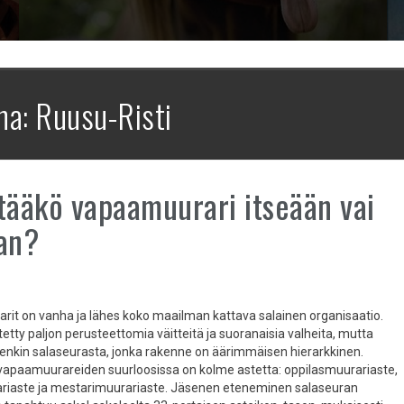
na:
Ruusu-Risti
tääkö vapaamuurari itseään vai
an?
it on vanha ja lähes koko maailman kattava salainen organisaatio.
itetty paljon perusteettomia väitteitä ja suoranaisia valheita, mutta
tenkin salaseurasta, jonka rakenne on äärimmäisen hierarkkinen.
paamuurareiden suurloosissa on kolme astetta: oppilasmuurariaste,
riaste ja mestarimuurariaste. Jäsenen eteneminen salaseuran