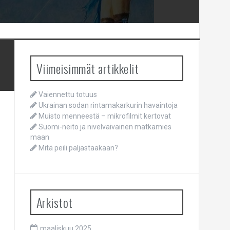
Viimeisimmät artikkelit
Vaiennettu totuus
Ukrainan sodan rintamakarkurin havaintoja
Muisto menneestä – mikrofilmit kertovat
Suomi-neito ja nivelvaivainen matkamies
maan
Mitä peili paljastaakaan?
Arkistot
maaliskuu 2025