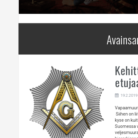
Avainsa
Kehit
etuja
19.2.2019
Vapaamuurar
Siihen on li
kyse on kui
Suomessa va
veljesmuura