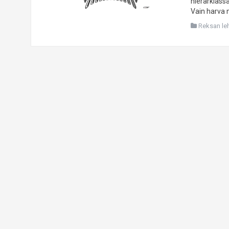
hierarkiass
Vain harva 
Reksan leht