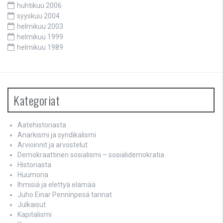
huhtikuu 2006
syyskuu 2004
helmikuu 2003
helmikuu 1999
helmikuu 1989
Kategoriat
Aatehistoriasta
Anarkismi ja syndikalismi
Arvioinnit ja arvostelut
Demokraattinen sosialismi – sosialidemokratia
Historiasta
Huumoria
Ihmisiä ja elettyä elämää
Juho Einar Penninpesä tarinat
Julkaisut
Kapitalismi