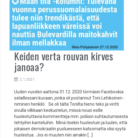
Keiden verta rouvan kirves
janoaa?
2.1.2021
Uuden vuoden aattona 31.12. 2020 törmäsin Facebookia
selaillessani kuvaan, jonka oli postannut Toni Lehikoinen -
niminen henkilö. Se oli tältä Tonilta hieno teko ja viritti
sivulla vilkkaan keskustelun, missä nousi esille
huolestuttavia kommentteja mm. poliisin suhtautumisesta
tehtyihin kanteluihin. Minä itsekin huolestuin ja luulen, että
jokaisen demokraatin puolueeseen katsomatta olisi syytä
huolestua. Jos ei muuten niin ainakin […]