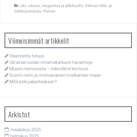
Laki, oikeus, rangaistus ja jälkihuolto
,
Reksan lehti- ja
nettikirjoituksia
,
Yleinen
Viimeisimmät artikkelit
Vaiennettu totuus
Ukrainan sodan rintamakarkurin havaintoja
Muisto menneestä – mikrofilmit kertovat
Suomi-neito ja nivelvaivainen matkamies maan
Mitä peili paljastaakaan?
Arkistot
maaliskuu 2025
helmikuu 2025