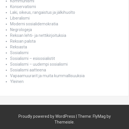
Kommunismi
Konservatismi
Laki, oikeus, rangaistus ja jälkihuolto
Liberalismi
Moderni sosialidemokratia
Negrologeja
Reksan lehti- ja nettikirjoituksia
Reksan palsta
Reksasta
Sosialismi
Sosialismi – esisosialistit
Sosialismi – uudempi sosialismi
Sosialismi aatteena
Vapaamuurarit ja muita kummallisuuksia
Yleinen
Proudly powered by WordPress
|
Theme:
FlyMag
by
Themeisle.