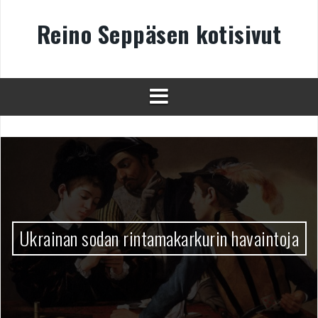
Skip
to
Reino Seppäsen kotisivut
content
Ukrainan sodan rintamakarkurin havaintoja