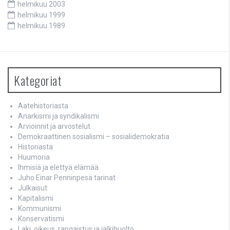
helmikuu 2003
helmikuu 1999
helmikuu 1989
Kategoriat
Aatehistoriasta
Anarkismi ja syndikalismi
Arvioinnit ja arvostelut
Demokraattinen sosialismi – sosialidemokratia
Historiasta
Huumoria
Ihmisiä ja elettyä elämää
Juho Einar Penninpesä tarinat
Julkaisut
Kapitalismi
Kommunismi
Konservatismi
Laki, oikeus, rangaistus ja jälkihuolto