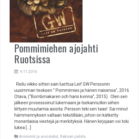
Pommimiehen ajojahti
Ruotsissa
9.11.2016
Reilu viikko sitten sain luettua Leif GW Perssonin
uusimman teoksen ” Pommimies ja hänen naisensa”, 2016
Otava, (”Bombmakaren och hans kvinna”, 2015). Olen sen
jälkeen prosessoinut lukemaani ja tsekannutkin siihen
liittyen muutamia asioita. Persson teki sen taas! Sai minut
hämmennyksen valtaan tekstillään, johon on kätketty
monenlaisia viestejä ja merkityksiä. Hänen kirjojaan voi toki
lukea […]
Arvioinnit ja arvostelut
,
Reksan palsta