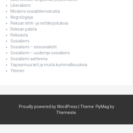
Liberalismi
Moderni sosialidemokratia
Negrologeja
Reksan lehti- ja nettikirjoituksia
Reksan palsta
Reksasta
Sosialismi
Sosialismi – esisosialistit
Sosialismi – uudempi sosialismi
Sosialismi aatteena
Vapaamuurarit ja muita kummallisuuksia
Yleinen
Proudly powered by WordPress
|
Theme:
FlyMag
by
Themeisle.