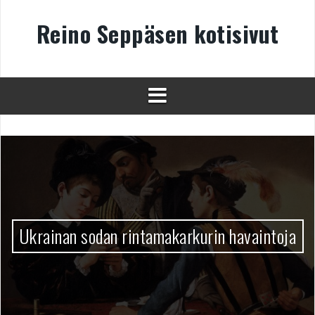
Skip
to
Reino Seppäsen kotisivut
content
Ukrainan sodan rintamakarkurin havaintoja