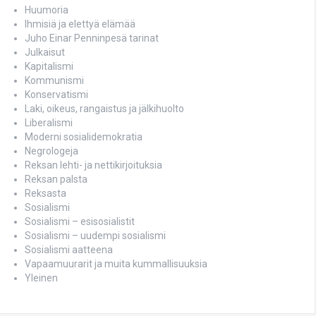
Huumoria
Ihmisiä ja elettyä elämää
Juho Einar Penninpesä tarinat
Julkaisut
Kapitalismi
Kommunismi
Konservatismi
Laki, oikeus, rangaistus ja jälkihuolto
Liberalismi
Moderni sosialidemokratia
Negrologeja
Reksan lehti- ja nettikirjoituksia
Reksan palsta
Reksasta
Sosialismi
Sosialismi – esisosialistit
Sosialismi – uudempi sosialismi
Sosialismi aatteena
Vapaamuurarit ja muita kummallisuuksia
Yleinen