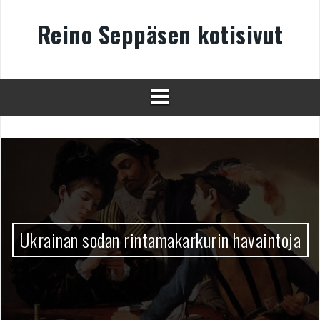
Skip
to
Reino Seppäsen kotisivut
content
Ukrainan sodan rintamakarkurin havaintoja