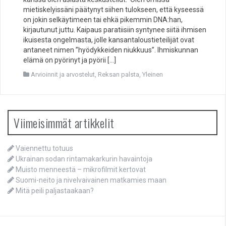
mietiskelyissäni päätynyt siihen tulokseen, että kyseessä
on jokin selkäytimeen tai ehkä pikemmin DNA:han,
kirjautunut juttu. Kaipaus paratiisiin syntynee siitä ihmisen
ikuisesta ongelmasta, jolle kansantaloustieteilijät ovat
antaneet nimen ”hyödykkeiden niukkuus”. Ihmiskunnan
elämä on pyörinyt ja pyörii […]
Arvioinnit ja arvostelut
,
Reksan palsta
,
Yleinen
Viimeisimmät artikkelit
Vaiennettu totuus
Ukrainan sodan rintamakarkurin havaintoja
Muisto menneestä – mikrofilmit kertovat
Suomi-neito ja nivelvaivainen matkamies maan
Mitä peili paljastaakaan?