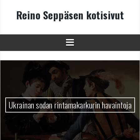
Skip
to
Reino Seppäsen kotisivut
content
Ukrainan sodan rintamakarkurin havaintoja