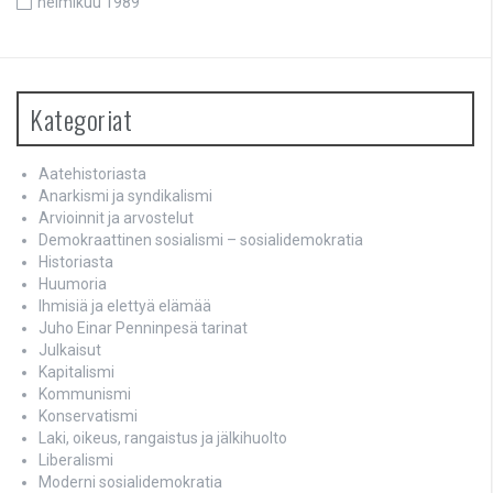
helmikuu 1989
Kategoriat
Aatehistoriasta
Anarkismi ja syndikalismi
Arvioinnit ja arvostelut
Demokraattinen sosialismi – sosialidemokratia
Historiasta
Huumoria
Ihmisiä ja elettyä elämää
Juho Einar Penninpesä tarinat
Julkaisut
Kapitalismi
Kommunismi
Konservatismi
Laki, oikeus, rangaistus ja jälkihuolto
Liberalismi
Moderni sosialidemokratia