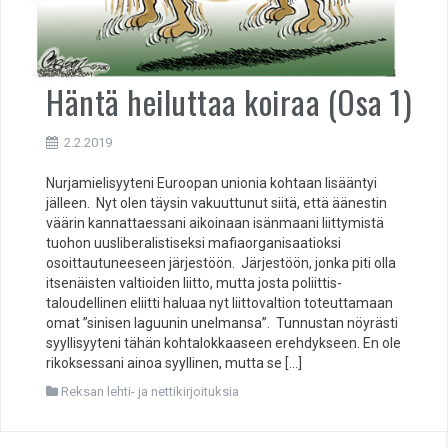
Häntä heiluttaa koiraa (Osa 1)
2.2.2019
Nurjamielisyyteni Euroopan unionia kohtaan lisääntyi
jälleen. Nyt olen täysin vakuuttunut siitä, että äänestin
väärin kannattaessani aikoinaan isänmaani liittymistä
tuohon uusliberalistiseksi mafiaorganisaatioksi
osoittautuneeseen järjestöön. Järjestöön, jonka piti olla
itsenäisten valtioiden liitto, mutta josta poliittis-
taloudellinen eliitti haluaa nyt liittovaltion toteuttamaan
omat ”sinisen laguunin unelmansa”. Tunnustan nöyrästi
syyllisyyteni tähän kohtalokkaaseen erehdykseen. En ole
rikoksessani ainoa syyllinen, mutta se […]
Reksan lehti- ja nettikirjoituksia