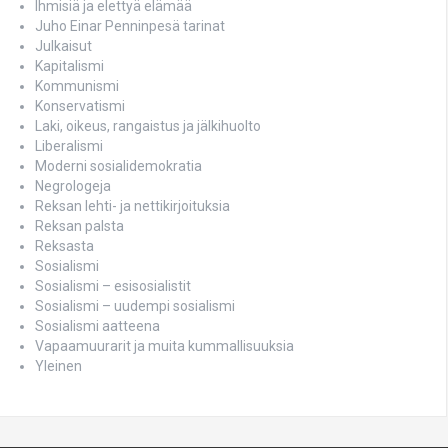
Ihmisiä ja elettyä elämää
Juho Einar Penninpesä tarinat
Julkaisut
Kapitalismi
Kommunismi
Konservatismi
Laki, oikeus, rangaistus ja jälkihuolto
Liberalismi
Moderni sosialidemokratia
Negrologeja
Reksan lehti- ja nettikirjoituksia
Reksan palsta
Reksasta
Sosialismi
Sosialismi – esisosialistit
Sosialismi – uudempi sosialismi
Sosialismi aatteena
Vapaamuurarit ja muita kummallisuuksia
Yleinen