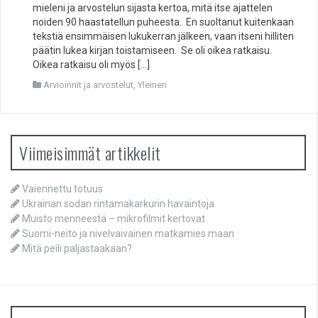
mieleni ja arvostelun sijasta kertoa, mitä itse ajattelen
noiden 90 haastatellun puheesta. En suoltanut kuitenkaan
tekstiä ensimmäisen lukukerran jälkeen, vaan itseni hilliten
päätin lukea kirjan toistamiseen. Se oli oikea ratkaisu.
Oikea ratkaisu oli myös […]
Arvioinnit ja arvostelut
,
Yleinen
Viimeisimmät artikkelit
Vaiennettu totuus
Ukrainan sodan rintamakarkurin havaintoja
Muisto menneestä – mikrofilmit kertovat
Suomi-neito ja nivelvaivainen matkamies maan
Mitä peili paljastaakaan?