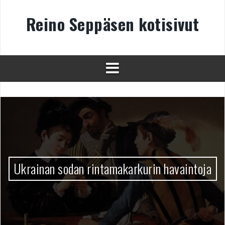
Skip
to
Reino Seppäsen kotisivut
content
Ukrainan sodan rintamakarkurin havaintoja