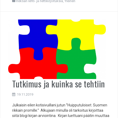
Reksan lehti- ja nettikirjoituksia
,
Yleinen
Tutkimus ja kuinka se tehtiin
19.11.2019
Julkaisin eilen kotisivuillani jutun ”Huipputuloiset. Suomen
rikkain promille.” Alkujaan minulla oli tarkoitus kirjoittaa
siitä blogi kirjan arviointina. Kirjan luettuani päätin muuttaa