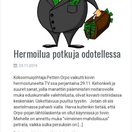
Hermoilua potkuja odotellessa
29.11.2019
Kokoomusjohtaja Petteri Orpo vaikutti kovin
hermostuneelta TV:ssa perjantaina 29.11. Kehonkieli ja
suuret sanat, joilla manattiin pääministeri noitaroviolle
muka eduskunnalle valehtelusta, olivat kovasti ristiriidassa
keskenään. Uskottavuus puuttui tyystin. Jotain oli siis
asetelmassa pahasti vialla. Harva kuitenkin tietää, että
Orpo-pojan lähtölaskenta on ollut käynnissä jo tovin.
Miehelle on annettu muka ”viimeinen mahdollisuus”
petrata, vaikka sulka persuksiin on […]