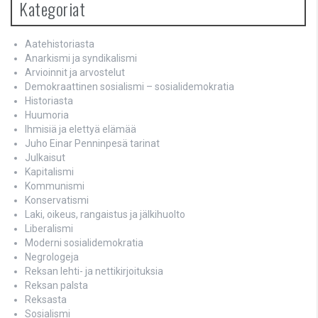
Kategoriat
Aatehistoriasta
Anarkismi ja syndikalismi
Arvioinnit ja arvostelut
Demokraattinen sosialismi – sosialidemokratia
Historiasta
Huumoria
Ihmisiä ja elettyä elämää
Juho Einar Penninpesä tarinat
Julkaisut
Kapitalismi
Kommunismi
Konservatismi
Laki, oikeus, rangaistus ja jälkihuolto
Liberalismi
Moderni sosialidemokratia
Negrologeja
Reksan lehti- ja nettikirjoituksia
Reksan palsta
Reksasta
Sosialismi