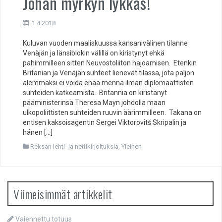
Johan myrkyn lykkäs!
1.4.2018
Kuluvan vuoden maaliskuussa kansanivälinen tilanne
Venäjän ja länsiblokin välillä on kiristynyt ehkä
pahimmilleen sitten Neuvostoliiton hajoamisen. Etenkin
Britanian ja Venäjän suhteet lienevät tilassa, jota paljon
alemmaksi ei voida enää mennä ilman diplomaattisten
suhteiden katkeamista. Britannia on kiristänyt
pääministerinsä Theresa Mayn johdolla maan
ulkopoliittisten suhteiden ruuvin äärimmilleen. Takana on
entisen kaksoisagentin Sergei Viktorovitš Skripalin ja
hänen […]
Reksan lehti- ja nettikirjoituksia
,
Yleinen
Viimeisimmät artikkelit
Vaiennettu totuus