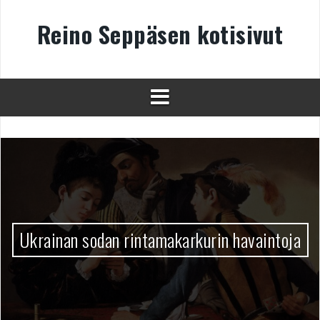
Skip
to
Reino Seppäsen kotisivut
content
Ukrainan sodan rintamakarkurin havaintoja