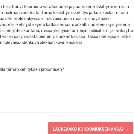
 on herättänyt huomiota varallisuuden ja pääomien keskittyminen noin
e maailman väestöstä. Tämä keskittymiskehitys jatkuu, koska mitään
a sille ei ole näkyvissä. Tulevaisuuden maailma näyttääkin
n, ellei kehitystä kyetä katkaisemaan, pitkälti uudelleen syntyneenä
rojen yhteiskuntana, missä yksityiset armeijat, poliisitoimi ja lainkäyttö
t vallan säilymisestä pienen yläluokan käsissä. Tässä mielessä ei ehkä
ojen tulevaisuudenkuva olekaan kovin kaukana.
allia tämän kehityksen jatkumisen?
LAUKEAAKO KOKOOMUKSEN ANSA?
→