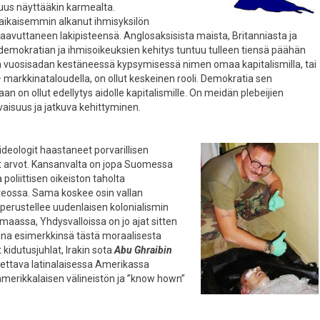
uus näyttääkin karmealta.
o aikaisemmin alkanut ihmisyksilön
avuttaneen lakipisteensä. Anglosaksisista maista, Britanniasta ja
demokratian ja ihmisoikeuksien kehitys tuntuu tulleen tiensä päähän
uosisadan kestäneessä kypsymisessä nimen omaa kapitalismilla, tai
– markkinataloudella, on ollut keskeinen rooli. Demokratia sen
n on ollut edellytys aidolle kapitalismille. On meidän plebeijien
vaisuus ja jatkuva kehittyminen.
ideologit haastaneet porvarillisen
t arvot. Kansanvalta on jopa Suomessa
poliittisen oikeiston taholta
teossa. Sama koskee osin vallan
 perustellee uudenlaisen kolonialismin
maassa, Yhdysvalloissa on jo ajat sitten
na esimerkkinsä tästä moraalisesta
idutusjuhlat, Irakin sota
Abu Ghraibin
stettava latinalaisessa Amerikassa
merikkalaisen välineistön ja ”know hown”