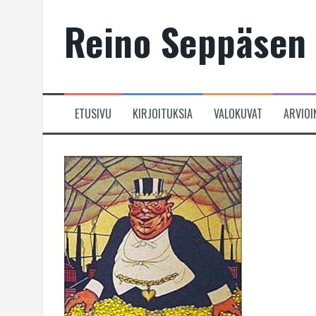
Skip
Reino Seppäsen 
to
content
ETUSIVU
KIRJOITUKSIA
VALOKUVAT
ARVIOI