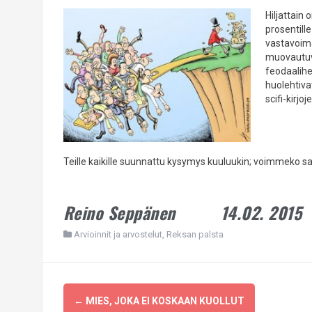
Hiljattain
prosentill
vastavoima
muovautuva
feodaaliher
huolehtiva
scifi-kirj
Teille kaikille suunnattu kysymys kuuluukin; voimmeko s
Reino Seppänen
14.02. 2015
Arvioinnit ja arvostelut
,
Reksan palsta
Post
←
MIES, JOKA EI KOSKAAN KUOLLUT