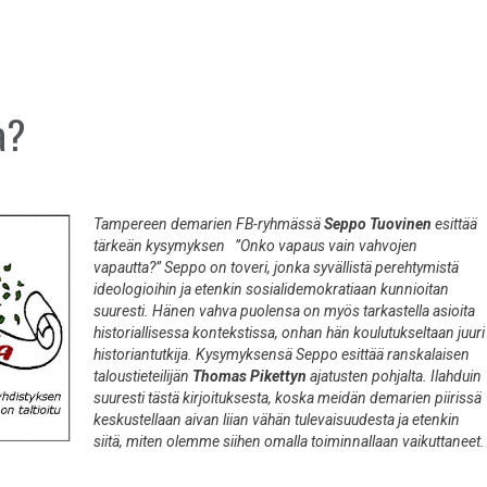
a?
Tampereen demarien FB-ryhmässä
Seppo Tuovinen
esittää
tärkeän kysymyksen ”Onko vapaus vain vahvojen
vapautta?” Seppo on toveri, jonka syvällistä perehtymistä
ideologioihin ja etenkin sosialidemokratiaan kunnioitan
suuresti. Hänen vahva puolensa on myös tarkastella asioita
historiallisessa kontekstissa, onhan hän koulutukseltaan juuri
historiantutkija. Kysymyksensä Seppo esittää ranskalaisen
taloustieteilijän
Thomas Pikettyn
ajatusten pohjalta. Ilahduin
suuresti tästä kirjoituksesta, koska meidän demarien piirissä
keskustellaan aivan liian vähän tulevaisuudesta ja etenkin
siitä, miten olemme siihen omalla toiminnallaan vaikuttaneet.