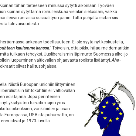
 Kipinän tähän tieteeseen minussa sytytti aikoinaan Työväen
uon kipinän sytyttämä roihu leiskuaa vieläkin sielussani, vaikka
än leivän perässä sosiaalityön pariin. Tältä pohjalta esitän siis
esta tulevaisuudesta.
heräämässä ankeaan todellisuuteen. Ei ole syytä nyt keskustella,
n puhtaan kaulamme kanssa
.” Toivoisin, että pikku hiljaa me demaritkin
itä tulikaan tehdyksi. Uusliberalismin läpimurto Suomessa alkoi jo
olloin luopuminen valtiovallan ohjaavasta roolista lisääntyi.
Aho-
raatit olivat hallitusohjaissa.
lla. Niistä Euroopan unioniin liittyminen
beralistisiin lähtökohtiin eli valtiovallan
en edistäjänä. Jopa perinteinen
nnyt yksityisten turvafirmojen yms.
akotusoikeuksien, vankiloiden ja osan
alla Euroopassa, USA:sta puhumatta, on
 ennustivat jo 1970-luvulla.