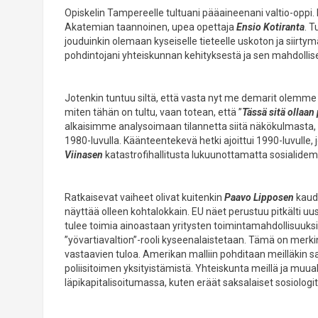
Opiskelin Tampereelle tultuani pääaineenani valtio-oppi.
Akatemian taannoinen, upea opettaja
Ensio Kotiranta
. T
jouduinkin olemaan kyseiselle tieteelle uskoton ja siirtymä
pohdintojani yhteiskunnan kehityksestä ja sen mahdollis
Jotenkin tuntuu siltä, että vasta nyt me demarit olemme 
miten tähän on tultu, vaan totean, että ”
Tässä sitä ollaa
alkaisimme analysoimaan tilannetta siitä näkökulmasta, m
1980-luvulla. Käänteentekevä hetki ajoittui 1990-luvulle, j
Viinasen
katastrofihallitusta lukuunottamatta sosialidemok
Ratkaisevat vaiheet olivat kuitenkin
Paavo Lipposen
kaude
näyttää olleen kohtalokkain. EU näet perustuu pitkälti uusli
tulee toimia ainoastaan yritysten toimintamahdollisuuksi
”yövartiavaltion”-rooli kyseenalaistetaan. Tämä on merki
vastaavien tuloa. Amerikan malliin pohditaan meilläkin s
poliisitoimen yksityistämistä. Yhteiskunta meillä ja muu
läpikapitalisoitumassa, kuten eräät saksalaiset sosiologit