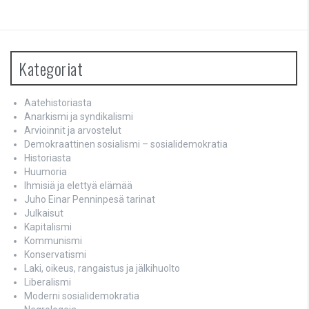
Kategoriat
Aatehistoriasta
Anarkismi ja syndikalismi
Arvioinnit ja arvostelut
Demokraattinen sosialismi – sosialidemokratia
Historiasta
Huumoria
Ihmisiä ja elettyä elämää
Juho Einar Penninpesä tarinat
Julkaisut
Kapitalismi
Kommunismi
Konservatismi
Laki, oikeus, rangaistus ja jälkihuolto
Liberalismi
Moderni sosialidemokratia