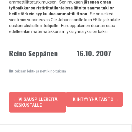
ammattiliittotutkimuksen. Sen mukaan
jäsenen oman
työpaikkansa ristiriitatilanteissa liitolta saama tuki on
heille tärkein syy kuulua ammattiliittoon
. Se on selkeä
viesti niin vuorineuvos Ole Johanssonille kuin EK:lle ja kaikille
uusliberalistisille intoilijoille. Eurooppalainen duunari osaa
edelleenkin matematiikkansa: yksi ynnä yksi on kaksi.
Reino Seppänen 16.10. 2007
Reksan lehti- ja nettikirjoituksia
Post
←
VIISAUSPILLEREITÄ
KIIHTYY YHÄ TAISTO
→
navigation
KESKUSTALLE