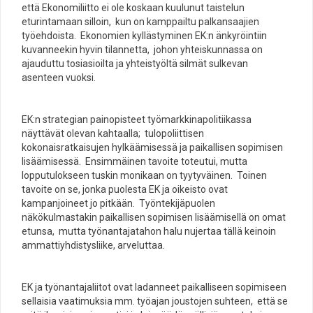
että Ekonomiliitto ei ole koskaan kuulunut taistelun
eturintamaan silloin, kun on kamppailtu palkansaajien
työehdoista. Ekonomien kyllästyminen EK:n änkyröintiin
kuvanneekin hyvin tilannetta, johon yhteiskunnassa on
ajauduttu tosiasioilta ja yhteistyöltä silmät sulkevan
asenteen vuoksi.
EK:n strategian painopisteet työmarkkinapolitiikassa
näyttävät olevan kahtaalla; tulopoliittisen
kokonaisratkaisujen hylkäämisessä ja paikallisen sopimisen
lisäämisessä. Ensimmäinen tavoite toteutui, mutta
lopputulokseen tuskin monikaan on tyytyväinen. Toinen
tavoite on se, jonka puolesta EK ja oikeisto ovat
kampanjoineet jo pitkään. Työntekijäpuolen
näkökulmastakin paikallisen sopimisen lisäämisellä on omat
etunsa, mutta työnantajatahon halu nujertaa tällä keinoin
ammattiyhdistysliike, arveluttaa.
EK ja työnantajaliitot ovat ladanneet paikalliseen sopimiseen
sellaisia vaatimuksia mm. työajan joustojen suhteen, että se