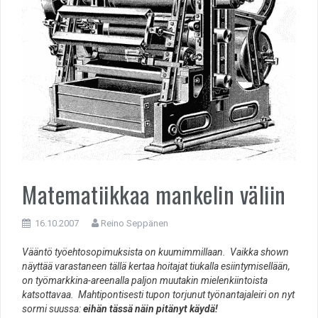
Matematiikkaa mankelin väliin
16.10.2007
Reino Seppänen
Vääntö työehtosopimuksista on kuumimmillaan. Vaikka shown
näyttää varastaneen tällä kertaa hoitajat tiukalla esiintymisellään,
on työmarkkina-areenalla paljon muutakin mielenkiintoista
katsottavaa. Mahtipontisesti tupon torjunut työnantajaleiri on nyt
sormi suussa:
eihän tässä näin pitänyt käydä!