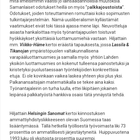
mitä ilmeisimmin vaatisi jo lainsäädännöllisiä muutoksia.
Samanlaiset odotukset heillä on myös ”p
alkkajoustoista
”.
Odotukset, joiden toteuttaminen romuttaisi koko sopimusten
tulkintajärjestelmän. Nämä uusliberalismin kyllästämät
vaatimukset eivät toki tässä ajassa mene läpi. Neuvotteluja
asiasta hankaloittaa myös työnantajapuolen toistuvat
hyökkäykset yksittäisiä luottamusmiehiä vastaan. Hiljattain
mm.
Viikko-Häme
kertoi eräästä tapauksesta, jossa
Lassila &
Tikanojan
ympäristöpuolen valtakunnallisena
varapääluottamusmies ja samalla myös yhtiön Lahden
yksikön luottamusmies on kokenut tulleensa painostetuksi ja
kiristetyksi puolustaessaan työntekijöiden konkreettisia
etuja. Ei ole kovinkaan vaikea laskea yhteen yksi plus yksi.
Palkanansaitsijain matematiikalla se tekee aina kaksi.
Työnantajaleirin on turha luulla, ettei likipitäen jokainen
leipänsä palkkatyöstä hankkiva osaisi tätä ynnäystä tehdä.
Hiljattain
Helsingin Sanomat
kertoi kiinnostuksen
ammattiyhdistysliikkeeseen olevan Suomessa taas
lisääntymässä. Tällä hetkellä työllisestä työvoimasta liki 73
prosenttia on ammatillisesti järjestäytyneitä. Huippuvuotena
1993 luku oli yksitoista prosenttia suurempi.