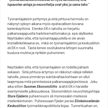
lupausten antaja ja neuvottelija ovat yksi ja sama taho
.”
Työnantajaleirin pettymys ja siitä johtuva hermoilu on
näkynyt syksyn aikana myös epätavallisen kovana
kielenkäyttönä. Etenkin EK:n taholta on herjattu
palkansaajapuolta harkitsemattomaksi ja epä-älylliseksi.
Näyttääkin siltä, että työnantajapuolella ei ole aivan
kristallinkirkkaana se, mikä on työnantajaliiton ja keskusliiton
eli EK:n rooli. Tästä lienee osoituksena liittojen suunnalta
kuuluva mutina ja nyrkkiin puhuminen.
Näyttääkin siltä, että työnantajaleiri on todella pahasti
sekaisin. Siitä johtuva ärtymys on rikkonut välejä niillekin
tahoille, joissa ymmärrys isäntävaltaa kohtaan on ollut
laajempaa mitä perinteisissä palkansaajajärjestöissä. Joku
aika sitten
Suomen Ekonomiliitto
ärähti EK:n härskille
esiintymiselle julkisuudessa. Ekonomiliiton neuvottelujohtaja
Sture Fjäderin
puheenvuoro oli monessakin mielessä
mielenkiintoinen. Puheessaan Fjäder peräsi
Elinkeinoelämän
Keskusliiton
työmarkkinapoliittista linjaa. Tunnettuahan on,