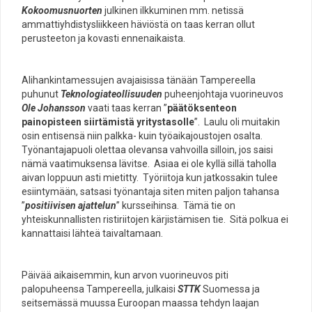
Kokoomusnuorten
julkinen ilkkuminen mm. netissä
ammattiyhdistysliikkeen häviöstä on taas kerran ollut
perusteeton ja kovasti ennenaikaista.
Alihankintamessujen avajaisissa tänään Tampereella
puhunut
Teknologiateollisuuden
puheenjohtaja vuorineuvos
Ole Johansson
vaati taas kerran ”
päätöksenteon
painopisteen siirtämistä yritystasolle
”. Laulu oli muitakin
osin entisensä niin palkka- kuin työaikajoustojen osalta.
Työnantajapuoli olettaa olevansa vahvoilla silloin, jos saisi
nämä vaatimuksensa lävitse. Asiaa ei ole kyllä sillä taholla
aivan loppuun asti mietitty. Työriitoja kun jatkossakin tulee
esiintymään, satsasi työnantaja siten miten paljon tahansa
”
positiivisen ajattelun
” kursseihinsa. Tämä tie on
yhteiskunnallisten ristiriitojen kärjistämisen tie. Sitä polkua ei
kannattaisi lähteä taivaltamaan.
Päivää aikaisemmin, kun arvon vuorineuvos piti
palopuheensa Tampereella, julkaisi
STTK
Suomessa ja
seitsemässä muussa Euroopan maassa tehdyn laajan