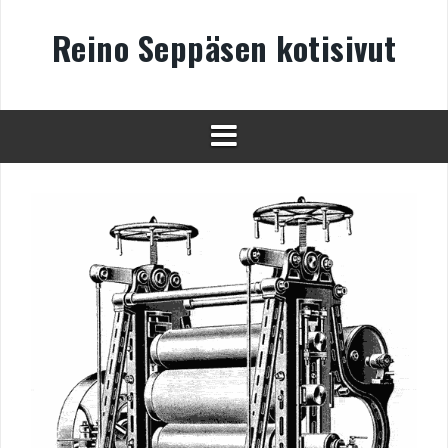
Skip
to
Reino Seppäsen kotisivut
content