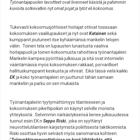
Työnantajapuolen tavoitteet ovat livenneet käsistä ja pahimmin
kuvioita sotkevatkin nyt omat pojat ja tytöt eli kokoomus.
Tukevasti kokoomusjohtoiset hoitajat ottivat tosissaan
kokoomuksen vaalilupaukset ja nyt ovat
Katainen
sekä
kumppanit joutuneet itse kyhäämänsä mankelin telojen
väliin. Toinen tela on lupausten lunastusta vaativa
hoitajapuoli ja toinen kokoomusta rahoittava työnantajaleiri.
Mankelin kampea pyörittää julkisuus ja sitä ovat intomielin
vääntämässä myös kokoomuksen rakkaat, porvarilliset
hallituskumppanit keskusta ja vihreät. Eikä tässä vielä kaikki.
EK
ja koko työnantajaleiri on juuttunut tähän samaan
mankeliin ja parku on sen mukaista.
Työnantajaleirin tyytymättömyys tilanteeseen ja
kokoomuksen pikettipoikiin on käynyt selville monista
yhteyksistä. Selvimmin närkästyksensä lienee julkisuudessa
tuonut esiin EK:n
Seppo Riski
, joka on syyttänyt
neuvottelutilanteen kärjistymistä poliittisesta taktikoinnista.
Riski osoittaa hyvin selvästi myös sanomansa kohteen:
”
Työmarkkinaneuvotteluissa on hyvä lähtökohta, että