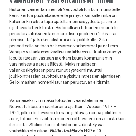
Historian väärentäminen oli Neuvostoliiton kommunisteille
keino kertoa puoluekaadereille ja myös kansalle mikä on
kulloinenkin oikea tapa ajatella menneisyydestä ja sinne
sijoittuvista henkilöistä. Historiallisen totuuden muuntelu
perustui ajatukseen kommunistisen puolueen ”oikeassa
olemisesta” ja kaiken alistumisesta politiikalle. Sillä
periaatteella on taas bolsevismia vanhemmat juuret mm.
Venäjän vallankumouksellisessa liikkeessä. Ajatus kääntyi
lopulta itseään vastaan ja erkani kauas kommunismin
varsinaisesta aatesisällöstä. Maksimaaliseen
vallankeskitykseen perustunut systeemi muuttui
joukkointressien tavoittelusta yksityisintressien ajamiseen.
Se loi maahan nomenklaturaan perustuvan elitismin.
Varsinaiseksi vimmaksi totuuden vääristeleminen
Neuvostoliitossa muuntui aina ajoittain. Vuosien 1917 –
1991, jolloin bolsevismi oli maan johtava ja ainoa poliittinen
aate, totuus ehti vaihtua moneen otteeseen niin asioista kuin
ihmisistä. Stalinin kausi oli historian vääristelyssä
vauhdikkainta aikaa.
Nikita Hruštšovin
NKP:n 20.