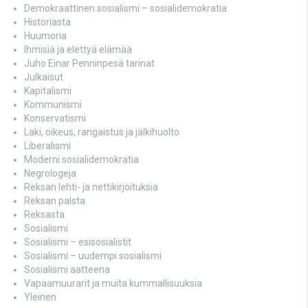
Demokraattinen sosialismi – sosialidemokratia
Historiasta
Huumoria
Ihmisiä ja elettyä elämää
Juho Einar Penninpesä tarinat
Julkaisut
Kapitalismi
Kommunismi
Konservatismi
Laki, oikeus, rangaistus ja jälkihuolto
Liberalismi
Moderni sosialidemokratia
Negrologeja
Reksan lehti- ja nettikirjoituksia
Reksan palsta
Reksasta
Sosialismi
Sosialismi – esisosialistit
Sosialismi – uudempi sosialismi
Sosialismi aatteena
Vapaamuurarit ja muita kummallisuuksia
Yleinen