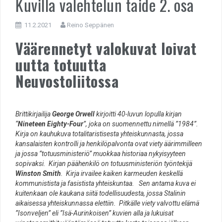
Kuvilla valehtelun taide 2. osa
11.2.2021
Reino Seppänen
Väärennetyt valokuvat loivat
uutta totuutta
Neuvostoliitossa
Brittikirjailija
George Orwell
kirjoitti 40-luvun lopulla kirjan
“
Nineteen Eighty-Four
”, joka on suomennettu nimellä ”1984”.
Kirja on kauhukuva totalitaristisesta yhteiskunnasta, jossa
kansalaisten kontrolli ja henkilöpalvonta ovat viety äärimmilleen
ja jossa ”totuusministeriö” muokkaa historiaa nykyisyyteen
sopivaksi. Kirjan päähenkilö on totuusministeriön työntekijä
Winston Smith
. Kirja irvailee kaiken karmeuden keskellä
kommunistista ja fasistista yhteiskuntaa. Sen antama kuva ei
kuitenkaan ole kaukana siitä todellisuudesta, jossa Stalinin
aikaisessa yhteiskunnassa elettiin. Pitkälle viety valvottu elämä
”Isonveljen” eli ”Isä-Aurinkoisen” kuvien alla ja lukuisat