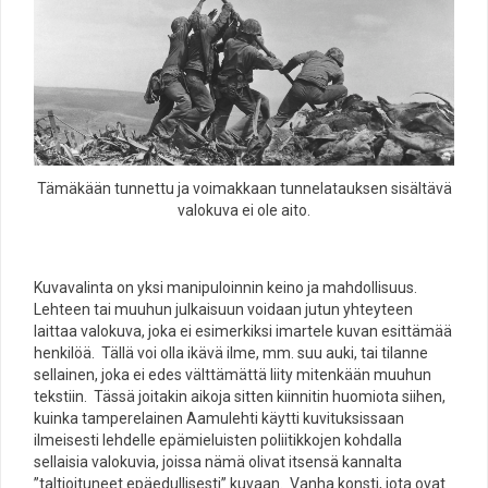
Tämäkään tunnettu ja voimakkaan tunnelatauksen sisältävä
valokuva ei ole aito.
Kuvavalinta on yksi manipuloinnin keino ja mahdollisuus.
Lehteen tai muuhun julkaisuun voidaan jutun yhteyteen
laittaa valokuva, joka ei esimerkiksi imartele kuvan esittämää
henkilöä. Tällä voi olla ikävä ilme, mm. suu auki, tai tilanne
sellainen, joka ei edes välttämättä liity mitenkään muuhun
tekstiin. Tässä joitakin aikoja sitten kiinnitin huomiota siihen,
kuinka tamperelainen Aamulehti käytti kuvituksissaan
ilmeisesti lehdelle epämieluisten poliitikkojen kohdalla
sellaisia valokuvia, joissa nämä olivat itsensä kannalta
”taltioituneet epäedullisesti” kuvaan. Vanha konsti, jota ovat