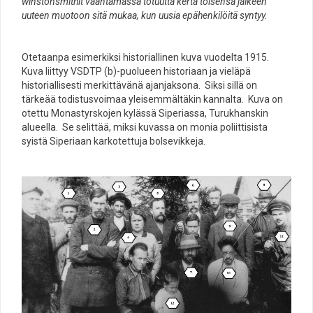
winstonsmithit vääntämässä totuutta kerta toisensa jälkeen
uuteen muotoon sitä mukaa, kun uusia epähenkilöitä syntyy.
Otetaanpa esimerkiksi historiallinen kuva vuodelta 1915.
Kuva liittyy VSDTP (b)-puolueen historiaan ja vieläpä
historiallisesti merkittävänä ajanjaksona. Siksi sillä on
tärkeää todistusvoimaa yleisemmältäkin kannalta. Kuva on
otettu Monastyrskojen kylässä Siperiassa, Turukhanskin
alueella. Se selittää, miksi kuvassa on monia poliittisista
syistä Siperiaan karkotettuja bolsevikkeja.