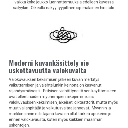
vaikka koko joukko luonnottomuuksia edelleen kuvassa
säilyykin. Oikealla näkyy tyypillinen siperialainen hirsitalo.
Moderni kuvankäsittely vie
uskottavuutta valokuvalta
Valokuvauksen keksimisen jälkeen kuvan merkitys
vaikuttamisen ja valehtelunkin keinona on kasvanut
räjähdysmäisesti. Erityisen viehättyneitä sen käyttämiseen
ovat olleet näiden myöhempien aikojemme, siis
valokuvauksen keksimisen jälkeiset, diktaattorit, mutta myös
muut vallanpitäjät ja vaikutusvaltaa janoavat. Myynnin ja
markkinoinnin edistäjänä kuva on ollut tärkeä apukeino jo
ennen valokuvausta, kuten myös kaikkien maailman
uskontojen.