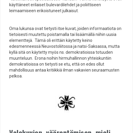
käyttäneet erilaiset bulevardilehdet ja poliittiseen
leimaamiseen erikoistuneet julkaisut.
Oma lukunsa ovat tietysti itse kuvat, joiden informaatiota on
tietoisesti muutettu poistamalla tai lisäämällä niihin uusia
elementtejä. Tämä oli erittäin käytetty keino
edesmenneessä Neuvostoliitossa ja natsi-Saksassa, mutta
kyllä sitä on käytetty myös ns. demokratioissa totuuden
muunteluun. Erona noihin hirmuhallinnon yhteiskuntiin
demokratioissa on tietysti se etu, että on edes ollut
mahdollisuus antaa kritiikkiä ilman vakavien seuraamusten
pelkoa.
Valokuvien väärentämisen mieli