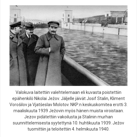
Valokuva laitettiin valehtelemaan eli kuvasta poistettiin
epähenkilö Nikolai Ježov. Jäljelle jäivät Josif Stalin, Kliment
Vorošilov ja Vjatšeslav Molotov. NKP:n keskuskomitea erotti 3.
maaliskuuta 1939 Ježovin myös hänen muista viroistaan.
Jezov pidätettiin vakoilusta ja Stalinin murhan
suunnittelemisesta syytettynä 10. huhtikuuta 1939. Ježov
tuomittiin ja teloitettiin 4. helmikuuta 1940.