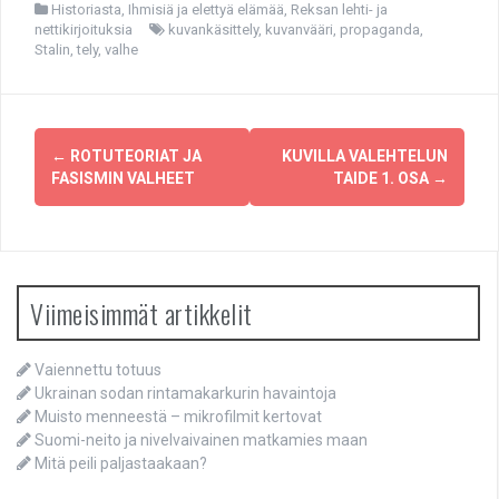
Historiasta
,
Ihmisiä ja elettyä elämää
,
Reksan lehti- ja
nettikirjoituksia
kuvankäsittely
,
kuvanvääri
,
propaganda
,
Stalin
,
tely
,
valhe
Post
←
ROTUTEORIAT JA
KUVILLA VALEHTELUN
navigation
FASISMIN VALHEET
TAIDE 1. OSA
→
Viimeisimmät artikkelit
Vaiennettu totuus
Ukrainan sodan rintamakarkurin havaintoja
Muisto menneestä – mikrofilmit kertovat
Suomi-neito ja nivelvaivainen matkamies maan
Mitä peili paljastaakaan?