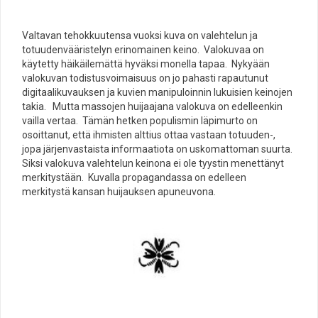
Valtavan tehokkuutensa vuoksi kuva on valehtelun ja
totuudenvääristelyn erinomainen keino. Valokuvaa on
käytetty häikäilemättä hyväksi monella tapaa. Nykyään
valokuvan todistusvoimaisuus on jo pahasti rapautunut
digitaalikuvauksen ja kuvien manipuloinnin lukuisien keinojen
takia. Mutta massojen huijaajana valokuva on edelleenkin
vailla vertaa. Tämän hetken populismin läpimurto on
osoittanut, että ihmisten alttius ottaa vastaan totuuden-,
jopa järjenvastaista informaatiota on uskomattoman suurta.
Siksi valokuva valehtelun keinona ei ole tyystin menettänyt
merkitystään. Kuvalla propagandassa on edelleen
merkitystä kansan huijauksen apuneuvona.