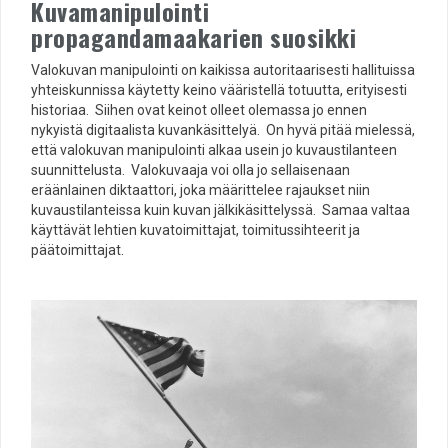
Kuvamanipulointi
propagandamaakarien suosikki
Valokuvan manipulointi on kaikissa autoritaarisesti hallituissa
yhteiskunnissa käytetty keino vääristellä totuutta, erityisesti
historiaa. Siihen ovat keinot olleet olemassa jo ennen
nykyistä digitaalista kuvankäsittelyä. On hyvä pitää mielessä,
että valokuvan manipulointi alkaa usein jo kuvaustilanteen
suunnittelusta. Valokuvaaja voi olla jo sellaisenaan
eräänlainen diktaattori, joka määrittelee rajaukset niin
kuvaustilanteissa kuin kuvan jälkikäsittelyssä. Samaa valtaa
käyttävät lehtien kuvatoimittajat, toimitussihteerit ja
päätoimittajat.