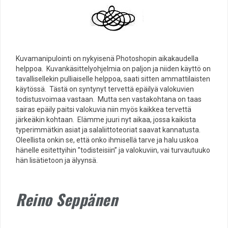
Kuvamanipulointi on nykyisenä Photoshopin aikakaudella
helppoa. Kuvankäsittelyohjelmia on paljon ja niiden käyttö on
tavallisellekin pulliaiselle helppoa, saati sitten ammattilaisten
käytössä. Tästä on syntynyt tervettä epäilyä valokuvien
todistusvoimaa vastaan. Mutta sen vastakohtana on taas
sairas epäily paitsi valokuvia niin myös kaikkea tervettä
järkeäkin kohtaan. Elämme juuri nyt aikaa, jossa kaikista
typerimmätkin asiat ja salaliittoteoriat saavat kannatusta.
Oleellista onkin se, että onko ihmisellä tarve ja halu uskoa
hänelle esitettyihin ”todisteisiin” ja valokuviin, vai turvautuuko
hän lisätietoon ja älyynsä.
Reino Seppänen