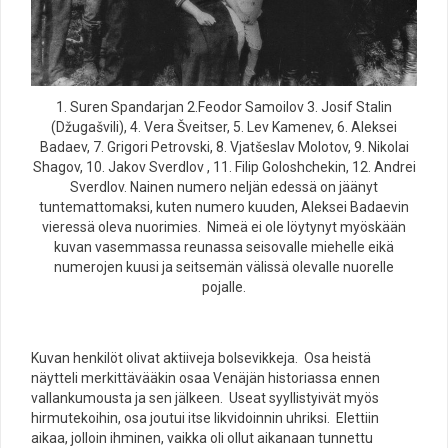
1. Suren Spandarjan 2.Feodor Samoilov 3. Josif Stalin
(Džugašvili), 4. Vera Šveitser, 5. Lev Kamenev, 6. Aleksei
Badaev, 7. Grigori Petrovski, 8. Vjatšeslav Molotov, 9. Nikolai
Shagov, 10. Jakov Sverdlov , 11. Filip Goloshchekin, 12. Andrei
Sverdlov. Nainen numero neljän edessä on jäänyt
tuntemattomaksi, kuten numero kuuden, Aleksei Badaevin
vieressä oleva nuorimies. Nimeä ei ole löytynyt myöskään
kuvan vasemmassa reunassa seisovalle miehelle eikä
numerojen kuusi ja seitsemän välissä olevalle nuorelle
pojalle.
Kuvan henkilöt olivat aktiiveja bolsevikkeja. Osa heistä
näytteli merkittävääkin osaa Venäjän historiassa ennen
vallankumousta ja sen jälkeen. Useat syyllistyivät myös
hirmutekoihin, osa joutui itse likvidoinnin uhriksi. Elettiin
aikaa, jolloin ihminen, vaikka oli ollut aikanaan tunnettu