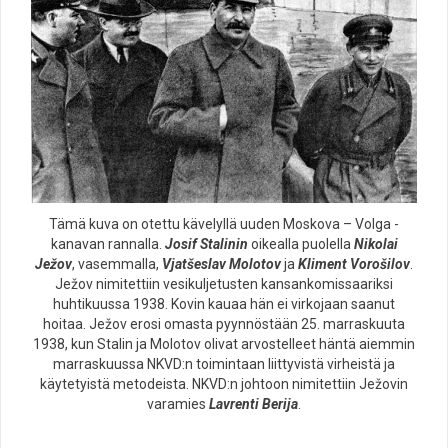
Tämä kuva on otettu kävelyllä uuden Moskova – Volga -
kanavan rannalla.
Josif Stalinin
oikealla puolella
Nikolai
Ježov
, vasemmalla,
Vjatšeslav Molotov
ja
Kliment Vorošilov
.
Ježov nimitettiin vesikuljetusten kansankomissaariksi
huhtikuussa 1938. Kovin kauaa hän ei virkojaan saanut
hoitaa. Ježov erosi omasta pyynnöstään 25. marraskuuta
1938, kun Stalin ja Molotov olivat arvostelleet häntä aiemmin
marraskuussa NKVD:n toimintaan liittyvistä virheistä ja
käytetyistä metodeista. NKVD:n johtoon nimitettiin Ježovin
varamies
Lavrenti Berija
.