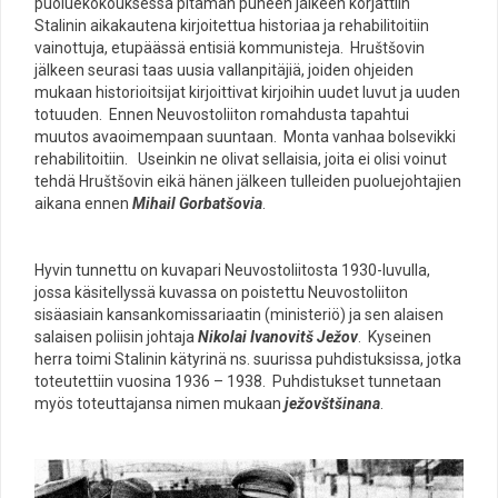
puoluekokouksessa pitämän puheen jälkeen korjattiin
Stalinin aikakautena kirjoitettua historiaa ja rehabilitoitiin
vainottuja, etupäässä entisiä kommunisteja. Hruštšovin
jälkeen seurasi taas uusia vallanpitäjiä, joiden ohjeiden
mukaan historioitsijat kirjoittivat kirjoihin uudet luvut ja uuden
totuuden. Ennen Neuvostoliiton romahdusta tapahtui
muutos avaoimempaan suuntaan. Monta vanhaa bolsevikki
rehabilitoitiin. Useinkin ne olivat sellaisia, joita ei olisi voinut
tehdä Hruštšovin eikä hänen jälkeen tulleiden puoluejohtajien
aikana ennen
Mihail Gorbatšovia
.
Hyvin tunnettu on kuvapari Neuvostoliitosta 1930-luvulla,
jossa käsitellyssä kuvassa on poistettu Neuvostoliiton
sisäasiain kansankomissariaatin (ministeriö) ja sen alaisen
salaisen poliisin johtaja
Nikolai Ivanovitš Ježov
. Kyseinen
herra toimi Stalinin kätyrinä ns. suurissa puhdistuksissa, jotka
toteutettiin vuosina 1936 – 1938. Puhdistukset tunnetaan
myös toteuttajansa nimen mukaan
ježovštšinana
.