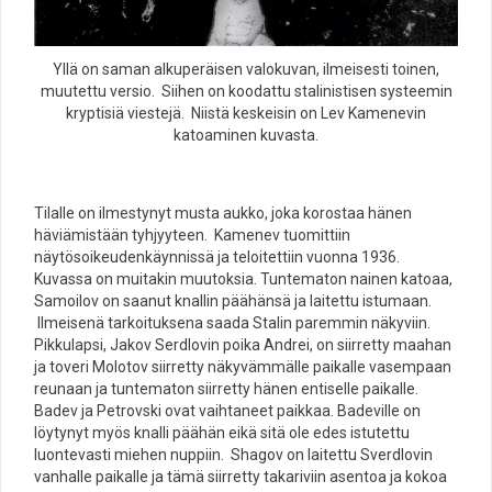
Yllä on saman alkuperäisen valokuvan, ilmeisesti toinen,
muutettu versio. Siihen on koodattu stalinistisen systeemin
kryptisiä viestejä. Niistä keskeisin on Lev Kamenevin
katoaminen kuvasta.
Tilalle on ilmestynyt musta aukko, joka korostaa hänen
häviämistään tyhjyyteen. Kamenev tuomittiin
näytösoikeudenkäynnissä ja teloitettiin vuonna 1936.
Kuvassa on muitakin muutoksia. Tuntematon nainen katoaa,
Samoilov on saanut knallin päähänsä ja laitettu istumaan.
Ilmeisenä tarkoituksena saada Stalin paremmin näkyviin.
Pikkulapsi, Jakov Serdlovin poika Andrei, on siirretty maahan
ja toveri Molotov siirretty näkyvämmälle paikalle vasempaan
reunaan ja tuntematon siirretty hänen entiselle paikalle.
Badev ja Petrovski ovat vaihtaneet paikkaa. Badeville on
löytynyt myös knalli päähän eikä sitä ole edes istutettu
luontevasti miehen nuppiin. Shagov on laitettu Sverdlovin
vanhalle paikalle ja tämä siirretty takariviin asentoa ja kokoa