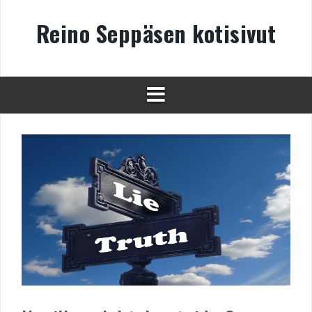
Skip
to
Reino Seppäsen kotisivut
content