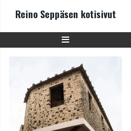
Skip
to
Reino Seppäsen kotisivut
content