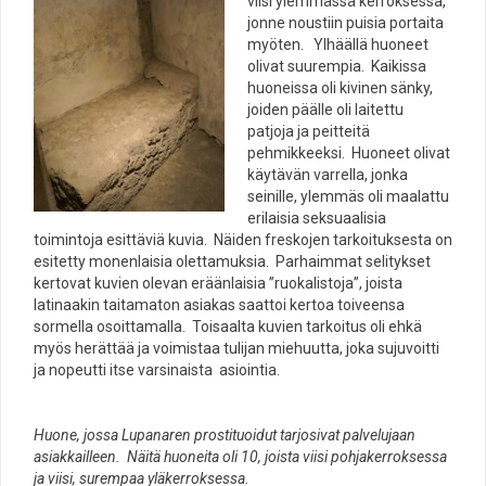
viisi ylemmässä kerroksessa,
jonne noustiin puisia portaita
myöten. Ylhäällä huoneet
olivat suurempia. Kaikissa
huoneissa oli kivinen sänky,
joiden päälle oli laitettu
patjoja ja peitteitä
pehmikkeeksi. Huoneet olivat
käytävän varrella, jonka
seinille, ylemmäs oli maalattu
erilaisia seksuaalisia
toimintoja esittäviä kuvia. Näiden freskojen tarkoituksesta on
esitetty monenlaisia olettamuksia. Parhaimmat selitykset
kertovat kuvien olevan eräänlaisia ”ruokalistoja”, joista
latinaakin taitamaton asiakas saattoi kertoa toiveensa
sormella osoittamalla. Toisaalta kuvien tarkoitus oli ehkä
myös herättää ja voimistaa tulijan miehuutta, joka sujuvoitti
ja nopeutti itse varsinaista asiointia.
Huone, jossa Lupanaren prostituoidut tarjosivat palvelujaan
asiakkailleen. Näitä huoneita oli 10, joista viisi pohjakerroksessa
ja viisi, surempaa yläkerroksessa.