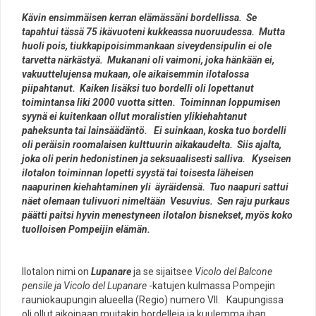
Kävin ensimmäisen kerran elämässäni bordellissa. Se
tapahtui tässä 75 ikävuoteni kukkeassa nuoruudessa. Mutta
huoli pois, tiukkapipoisimmankaan siveydensipulin ei ole
tarvetta närkästyä. Mukanani oli vaimoni, joka hänkään ei,
vakuuttelujensa mukaan, ole aikaisemmin ilotalossa
piipahtanut. Kaiken lisäksi tuo bordelli oli lopettanut
toimintansa liki 2000 vuotta sitten. Toiminnan loppumisen
syynä ei kuitenkaan ollut moralistien ylikiehahtanut
paheksunta tai lainsäädäntö. Ei suinkaan, koska tuo bordelli
oli peräisin roomalaisen kulttuurin aikakaudelta. Siis ajalta,
joka oli perin hedonistinen ja seksuaalisesti salliva. Kyseisen
ilotalon toiminnan lopetti syystä tai toisesta läheisen
naapurinen kiehahtaminen yli äyräidensä. Tuo naapuri sattui
näet olemaan tulivuori nimeltään Vesuvius. Sen raju purkaus
päätti paitsi hyvin menestyneen ilotalon bisnekset, myös koko
tuolloisen Pompeijin elämän.
Ilotalon nimi on
Lupanare
ja se sijaitsee
Vicolo del Balcone
pensile
ja Vicolo del Lupanare
-katujen kulmassa Pompejin
rauniokaupungin alueella (Regio) numero VII. Kaupungissa
oli ollut aikoinaan muitakin bordelleja ja kuulemma ihan