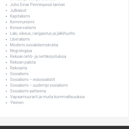
Juho Einar Penninpesä tarinat
Julkaisut
Kapitalismi
Kommunismi
Konservatismi
Laki, oikeus, rangaistus ja jälkihuolto
Liberalismi
Moderni sosialidemokratia
Negrologeja
Reksan lehti- ja nettikirjoituksia
Reksan palsta
Reksasta
Sosialismi
Sosialismi – esisosialistit
Sosialismi – uudempi sosialismi
Sosialismi aatteena
Vapaamuurarit ja muita kummallisuuksia
Yleinen