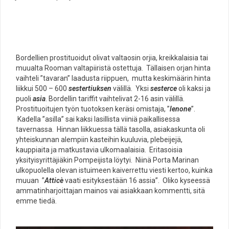
Bordellien prostituoidut olivat valtaosin orjia, kreikkalaisia tai
muualta Rooman valtapiiristä ostettuja. Tällaisen orjan hinta
vaihteli ”tavaran” laadusta riippuen, mutta keskimäärin hinta
liikkui 500 – 600
sestertiuksen
välillä. Yksi
sesterce
oli kaksi ja
puoli
asia
. Bordellin tariffit vaihtelivat 2-16 asin välillä.
Prostituoitujen työn tuotoksen keräsi omistaja, ”
l
enone
”.
Kadella ”asilla” sai kaksi lasillista viiniä paikallisessa
tavernassa. Hinnan liikkuessa tällä tasolla, asiakaskunta oli
yhteiskunnan alempiin kasteihin kuuluvia, plebeijejä,
kauppiaita ja matkustavia ulkomaalaisia. Eritasoisia
yksityisyrittäjiäkin Pompeijista löytyi. Niinä Porta Marinan
ulkopuolella olevan istuimeen kaiverrettu viesti kertoo, kuinka
muuan ”
Atticè
vaati esityksestään 16 assia”. Oliko kyseessä
ammatinharjoittajan mainos vai asiakkaan kommentti, sitä
emme tiedä.