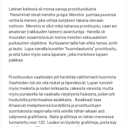
Latinan kielessä oli monia sanoja prostituoiduista.
Yleisimmät olivat
meretrix
ja
lupa
. Meretrix juontaa juurensa
verbistä
merere
, joka viittaa esityksen takana olevaan
voittoon. Meretrix ei ollut mikä tahansa prostituoitu, vaan
ars
amatorian
(rakkauden taiteen) asiantuntija. Hänellä oli
muutakin osaamista kuin toimia miesten seksuaalisten
purkausten objektina. Kurtisaanin lailla hän ehkä tanssi, soitti
ja lauloi. Lupa-sanalla kuvattiin ”huonolaatuista” prostituoitu,
ja siitä tulee myös sana
lupanare
, joka merkitsee lupaen
paikkaa.
Prostituoidun vaatteiden piti herättää välittömästi huomiota.
Vaatteiden tuli siis olla niukat ja läpinäkyvät. Lupan tunnisti
myös meikistä ja niiden kirkkaista, räikeistä väreistä, mutta
myös punaisella tai vaalealla värjätyistä hiuksista, joiden piti
houkutella potentiaalisia asiakkaita. Asiakkaat taas
ilmaisivat mielipiteensä bordellista ja prostituoitujen
suorituksista raapimalla niitä seinille tähän aikaan asti
säilyneinä grafiitteina. Näitä grafiitteja on tähän mennessä
tunnistettu noin 120. Lisäksi on löydetty grafiitteja, joista käy