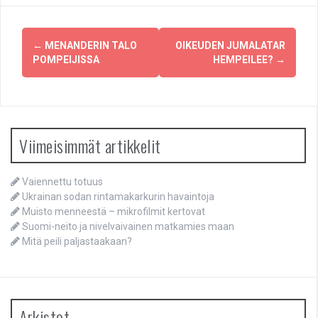
Post
←
MENANDERIN TALO
OIKEUDEN JUMALATAR
navigation
POMPEIJISSA
HEMPEILEE?
→
Viimeisimmät artikkelit
Vaiennettu totuus
Ukrainan sodan rintamakarkurin havaintoja
Muisto menneestä – mikrofilmit kertovat
Suomi-neito ja nivelvaivainen matkamies maan
Mitä peili paljastaakaan?
Arkistot