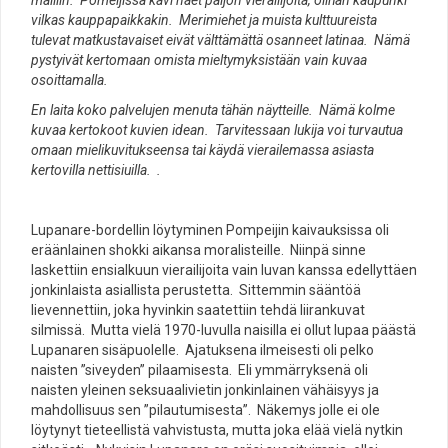
malliin. Pomeijissa kävi näet paljon vierailijoita, olihan kaupunki
vilkas kauppapaikkakin. Merimiehet ja muista kulttuureista
tulevat matkustavaiset eivät välttämättä osanneet latinaa. Nämä
pystyivät kertomaan omista mieltymyksistään vain kuvaa
osoittamalla.
En laita koko palvelujen menuta tähän näytteille. Nämä kolme
kuvaa kertokoot kuvien idean. Tarvitessaan lukija voi turvautua
omaan mielikuvitukseensa tai käydä vierailemassa asiasta
kertovilla nettisiuilla. .
Lupanare-bordellin löytyminen Pompeijin kaivauksissa oli
eräänlainen shokki aikansa moralisteille. Niinpä sinne
laskettiin ensialkuun vierailijoita vain luvan kanssa edellyttäen
jonkinlaista asiallista perustetta. Sittemmin sääntöä
lievennettiin, joka hyvinkin saatettiin tehdä liirankuvat
silmissä. Mutta vielä 1970-luvulla naisilla ei ollut lupaa päästä
Lupanaren sisäpuolelle. Ajatuksena ilmeisesti oli pelko
naisten ”siveyden” pilaamisesta. Eli ymmärryksenä oli
naisten yleinen seksuaalivietin jonkinlainen vähäisyys ja
mahdollisuus sen ”pilautumisesta”. Näkemys jolle ei ole
löytynyt tieteellistä vahvistusta, mutta joka elää vielä nytkin