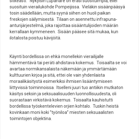
sitkeästi. Nykyisin Lupanare on eräsi suosituimpia, ellei
suosituin vierailukohde Pompeijissa. Vieläkin sisäänpääsyä
tosin säädellään, mutta syynä siihen on huoli paikan
freskojen säilymisestä. Tilaan on asennettu infrapuna-
anturijärjestelmä, joka rajoittaa sisääntulijoiden määrän
kerrallaan kymmeneen. Sisään pääsee sitä mukaa, kun
ilotalosta poistuu kävijöitä.
Käynti bordellissa on ehkä monellekin vierailijalle
hämmentävä tai peräti ahdistava kokemus. Toisaalta se voi
avartaa normikansalaista näkemään ja ymmärtämään
kulttuurien kirjoa ja sitä, ettei ole vain yhdenlaista
moraalikäsitystä esimerkiksi ihmisen lisääntymiseen
liittyvissä toiminnoissa. Itselleni juuri tuo antiikin mutkaton
käsitys seksin ja seksuaalisuuden luonnollisuudesta, oli
suorastaan virkistävä kokemus. Toisaalta kauhistutti
bordellissa työskentelevien orjien kohtalo. Tuskin heistä
kovinkaan moni koki ”työniloa” miesten seksuaalisten
toimintojen objektina.