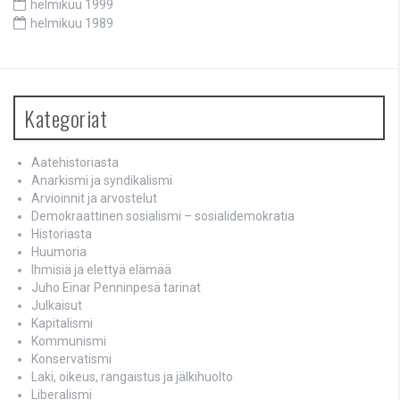
helmikuu 1999
helmikuu 1989
Kategoriat
Aatehistoriasta
Anarkismi ja syndikalismi
Arvioinnit ja arvostelut
Demokraattinen sosialismi – sosialidemokratia
Historiasta
Huumoria
Ihmisiä ja elettyä elämää
Juho Einar Penninpesä tarinat
Julkaisut
Kapitalismi
Kommunismi
Konservatismi
Laki, oikeus, rangaistus ja jälkihuolto
Liberalismi