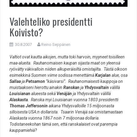
Valehteliko presidentti
Koivisto?
30.8.2007
Reino Seppänen
Valtiot ovat kautta aikojen, mutta toki harvoin, myyneet toisilleen
maa-alueita. Rauhanomaisen kaupan sijasta maat on yleensä
ryövätty väkivalloin niiden alkuperäisiltä omistajilta. Tästä olkoon
esimekkinä Suomen viime sodissa menettämä
Karjalan
alue, osa
Sallaa
ja
Petsamon
”käsivarsi”. Rauhanomaisesti kauppoja on
muistaakseni hierottu ainakin
Ranskan
ja
Yhdysvaltain
välillä
Louisianan
alueesta sekä
Venäjän
ja Yhdysvaltain välillä
Alaskasta
. Ranska myi Louisianan vuonna 1803 presidentti
Thomas Jeffersonin
aikana Yhdysvalloille 15 miljoonasta
silloisesta USA:n dollarista. Tsaarin Venäjä sai omistamastaan
Alaskasta vuonna 1867 noin 7 miljoonaa dollaria.
Todistaneekohan tämä sen, että ranskalaiset ovat parempia
kauppamiehiä?