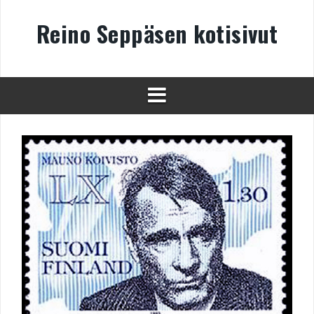
Skip
to
Reino Seppäsen kotisivut
content