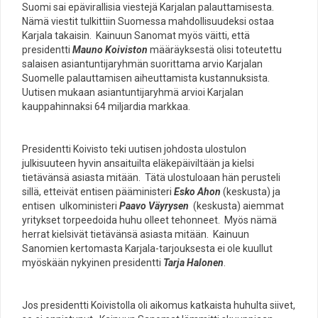
Suomi sai epävirallisia viestejä Karjalan palauttamisesta.
Nämä viestit tulkittiin Suomessa mahdollisuudeksi ostaa
Karjala takaisin. Kainuun Sanomat myös väitti, että
presidentti
Mauno Koiviston
määräyksestä olisi toteutettu
salaisen asiantuntijaryhmän suorittama arvio Karjalan
Suomelle palauttamisen aiheuttamista kustannuksista.
Uutisen mukaan asiantuntijaryhmä arvioi Karjalan
kauppahinnaksi 64 miljardia markkaa.
Presidentti Koivisto teki uutisen johdosta ulostulon
julkisuuteen hyvin ansaituilta eläkepäiviltään ja kielsi
tietävänsä asiasta mitään. Tätä ulostuloaan hän perusteli
sillä, etteivät entisen pääministeri
Esko Ahon
(keskusta) ja
entisen ulkoministeri
Paavo Väyrysen
(keskusta) aiemmat
yritykset torpeedoida huhu olleet tehonneet. Myös nämä
herrat kielsivät tietävänsä asiasta mitään. Kainuun
Sanomien kertomasta Karjala-tarjouksesta ei ole kuullut
myöskään nykyinen presidentti
Tarja Halonen
.
Jos presidentti Koivistolla oli aikomus katkaista huhulta siivet,