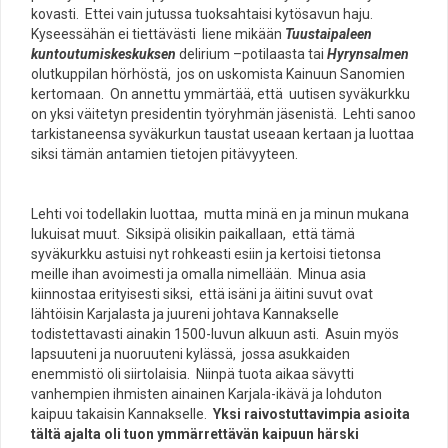
kovasti. Ettei vain jutussa tuoksahtaisi kytösavun haju.
Kyseessähän ei tiettävästi liene mikään
Tuustaipaleen
kuntoutumiskeskuksen
delirium –potilaasta tai
Hyrynsalmen
olutkuppilan hörhöstä, jos on uskomista Kainuun Sanomien
kertomaan. On annettu ymmärtää, että uutisen syväkurkku
on yksi väitetyn presidentin työryhmän jäsenistä. Lehti sanoo
tarkistaneensa syväkurkun taustat useaan kertaan ja luottaa
siksi tämän antamien tietojen pitävyyteen.
Lehti voi todellakin luottaa, mutta minä en ja minun mukana
lukuisat muut. Siksipä olisikin paikallaan, että tämä
syväkurkku astuisi nyt rohkeasti esiin ja kertoisi tietonsa
meille ihan avoimesti ja omalla nimellään. Minua asia
kiinnostaa erityisesti siksi, että isäni ja äitini suvut ovat
lähtöisin Karjalasta ja juureni johtava Kannakselle
todistettavasti ainakin 1500-luvun alkuun asti. Asuin myös
lapsuuteni ja nuoruuteni kylässä, jossa asukkaiden
enemmistö oli siirtolaisia. Niinpä tuota aikaa sävytti
vanhempien ihmisten ainainen Karjala-ikävä ja lohduton
kaipuu takaisin Kannakselle.
Yksi raivostuttavimpia asioita
tältä ajalta oli tuon ymmärrettävän kaipuun härski