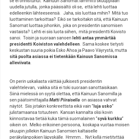
se ei onnistunut. Kainuun Sanomat lämmitti skuuppiaan
uudella jutulla, jonka pääsisältö oli se, että lehti luottaa
edelleenkin lähteeseensä. Jaha, siis luottaa mihin? Mitä tuo
luottaminen tarkoittaa? Eikö se tarkoitakin sitä, että Kainuun
Sanomat luottaa johonkin, joka on presidentin sanomisen
vastaista? Lehti ei siis luota siihen, mitä presidentti Koivisto
sanoi. Toisin ja suoraan sanoen
lehti antaa ymmärtää
presidentti Koiviston valehdelleen
. Sama koskee tietysti
keskustan suuria poikia Esko Ahoa ja Paavo Väyrystä, mutta
sitä puolta asiassa ei tietenkään Kainuun Sanomissa
alleviivata
.
On perin uskaliasta väittää julkisesti presidentin
valehtelevan, vaikka sitä ei toki suoraan sanottaisikaan.
Siinä mielessä on syytä olettaa, että Kainuun Sanomilla ja
sen päätoimittajalla
Matti Piiraisella
on asiassa vahvat
näytöt. Siis jotakin konkreettista eikä vain ”
luja usko
”
julistamaansa totuuteen. Kansan kannalta olisi kovin
kiinnostavaa tietää kuka tämä suomalainen ”
syvä kurkku
”
oikein on. Melko erikoinen persoona, koskapa vuotaa moisen
skuupin jollekin Kainuun Sanomien kaltaiselle
peräkylänpoikien läpyskälle. Hmmm… Nyt kyllä mietityttää