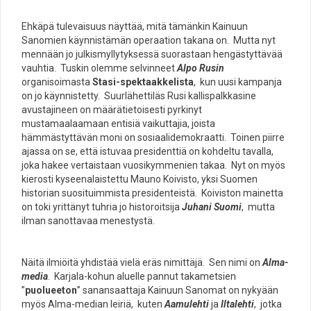
Ehkäpä tulevaisuus näyttää, mitä tämänkin Kainuun
Sanomien käynnistämän operaation takana on. Mutta nyt
mennään jo julkismyllytyksessä suorastaan hengästyttävää
vauhtia. Tuskin olemme selvinneet
Alpo Rusin
organisoimasta
Stasi-spektaakkelista
, kun uusi kampanja
on jo käynnistetty. Suurlähettiläs Rusi kallispalkkasine
avustajineen on määrätietoisesti pyrkinyt
mustamaalaamaan entisiä vaikuttajia, joista
hämmästyttävän moni on sosiaalidemokraatti. Toinen piirre
ajassa on se, että istuvaa presidenttiä on kohdeltu tavalla,
joka hakee vertaistaan vuosikymmenien takaa. Nyt on myös
kierosti kyseenalaistettu Mauno Koivisto, yksi Suomen
historian suosituimmista presidenteistä. Koiviston mainetta
on toki yrittänyt tuhria jo historoitsija
Juhani Suomi
, mutta
ilman sanottavaa menestystä.
Näitä ilmiöitä yhdistää vielä eräs nimittäjä. Sen nimi on
Alma-
media
. Karjala-kohun aluelle pannut takametsien
”
puolueeton
” sanansaattaja Kainuun Sanomat on nykyään
myös Alma-median leiriä, kuten
Aamulehti
ja
Iltalehti
, jotka