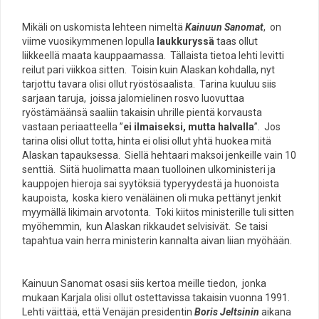
Mikäli on uskomista lehteen nimeltä
Kainuun Sanomat
, on
viime vuosikymmenen lopulla
laukkuryssä
taas ollut
liikkeellä maata kauppaamassa. Tällaista tietoa lehti levitti
reilut pari viikkoa sitten. Toisin kuin Alaskan kohdalla, nyt
tarjottu tavara olisi ollut ryöstösaalista. Tarina kuuluu siis
sarjaan taruja, joissa jalomielinen rosvo luovuttaa
ryöstämäänsä saaliin takaisin uhrille pientä korvausta
vastaan periaatteella ”
ei ilmaiseksi, mutta halvalla
”. Jos
tarina olisi ollut totta, hinta ei olisi ollut yhtä huokea mitä
Alaskan tapauksessa. Siellä hehtaari maksoi jenkeille vain 10
senttiä. Siitä huolimatta maan tuolloinen ulkoministeri ja
kauppojen hieroja sai syytöksiä typeryydestä ja huonoista
kaupoista, koska kiero venäläinen oli muka pettänyt jenkit
myymällä likimain arvotonta. Toki kiitos ministerille tuli sitten
myöhemmin, kun Alaskan rikkaudet selvisivät. Se taisi
tapahtua vain herra ministerin kannalta aivan liian myöhään.
Kainuun Sanomat osasi siis kertoa meille tiedon, jonka
mukaan Karjala olisi ollut ostettavissa takaisin vuonna 1991.
Lehti väittää, että Venäjän presidentin
Boris Jeltsinin
aikana