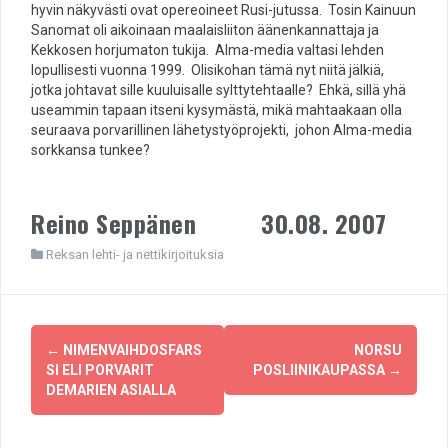
hyvin näkyvästi ovat opereoineet Rusi-jutussa. Tosin Kainuun
Sanomat oli aikoinaan maalaisliiton äänenkannattaja ja
Kekkosen horjumaton tukija. Alma-media valtasi lehden
lopullisesti vuonna 1999. Olisikohan tämä nyt niitä jälkiä,
jotka johtavat sille kuuluisalle sylttytehtaalle? Ehkä, sillä yhä
useammin tapaan itseni kysymästä, mikä mahtaakaan olla
seuraava porvarillinen lähetystyöprojekti, johon Alma-media
sorkkansa tunkee?
Reino Seppänen 30.08. 2007
Reksan lehti- ja nettikirjoituksia
Post
←
NIMENVAIHDOSFARS
NORSU
navigation
SI ELI PORVARIT
POSLIINIKAUPASSA
→
DEMARIEN ASIALLA