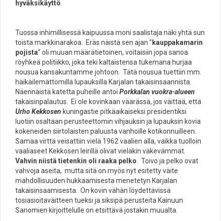
hyväksikäyttö
.
Tuossa inhimillisessä kaipuussa moni saalistaja näki yhtä sun
toista markkinarakoa. Eräs näistä sen ajan ”
kauppakamarin
pojista
” oli muuan määrätietoinen, voitaisiin jopa sanoa
röyhkeä politiikko, joka teki kaltaistensa tukemana hurjaa
nousua kansakuntamme johtoon. Tätä nousua tuettiin mm.
häikäilemättömillä lupauksilla Karjalan takaisinsaannista.
Näennäistä katetta puheille antoi
Porkkalan vuokra-alueen
takaisinpalautus. Ei ole kovinkaan väärässä, jos väittää, että
Urho Kekkosen
kuningastie pitkäaikaiseksi presidentiksi
luotiin osaltaan perusteettomin vihjauksin ja lupauksin kovia
kokeneiden siirtolaisten paluusta vanhoille kotikonnuilleen.
Samaa virttä veisattiin vielä 1962 vaalien alla, vaikka tuolloin
vaaliaseet Kekkosen leirillä olivat vieläkin väkevämmät.
Vahvin niistä tietenkin oli raaka pelko
. Toivo ja pelko ovat
vahvoja aseita, mutta sitä on myös nyt esitetty väite
mahdollisuuden hukkaamisesta menetetyn Karjalan
takaisinsaamisesta. On kovin vähän löydettävissä
tosiasioitaväitteen tueksi ja siksipä perusteita Kainuun
Sanomien kirjoittelulle on etsittävä jostakin muualta.