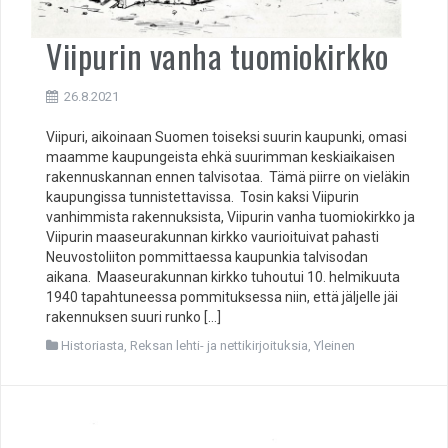
Viipurin vanha tuomiokirkko
26.8.2021
Viipuri, aikoinaan Suomen toiseksi suurin kaupunki, omasi
maamme kaupungeista ehkä suurimman keskiaikaisen
rakennuskannan ennen talvisotaa. Tämä piirre on vieläkin
kaupungissa tunnistettavissa. Tosin kaksi Viipurin
vanhimmista rakennuksista, Viipurin vanha tuomiokirkko ja
Viipurin maaseurakunnan kirkko vaurioituivat pahasti
Neuvostoliiton pommittaessa kaupunkia talvisodan
aikana. Maaseurakunnan kirkko tuhoutui 10. helmikuuta
1940 tapahtuneessa pommituksessa niin, että jäljelle jäi
rakennuksen suuri runko […]
Historiasta
,
Reksan lehti- ja nettikirjoituksia
,
Yleinen