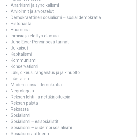
Anarkismi ja syndikalismi
Arvioinnit ja arvostelut
Demokraattinen sosialismi – sosialidemokratia
Historiasta
Huumoria
Ihmisiä ja elettyä elämää
Juho Einar Penninpesä tarinat
Julkaisut
Kapitalismi
Kommunismi
Konservatismi
Laki, oikeus, rangaistus ja jälkihuolto
Liberalismi
Moderni sosialidemokratia
Negrologeja
Reksan lehti- ja nettikirjoituksia
Reksan palsta
Reksasta
Sosialismi
Sosialismi – esisosialistit
Sosialismi – uudempi sosialismi
Sosialismi aatteena