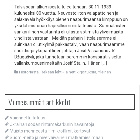
Talvisodan alkamisesta tulee tänään, 30.11. 1939
kuluneeksi 80 vuotta. Neuvostoliiton valapattoinen ja
salakavala hyökkäys pienen naapurimaansa kimppuun on
yksi lähihistorian häpeällisimmistä teoista. Suomalaisten
sankarillinen vastarinta oli uljasta sotimista ylivoimaista
vihollista vastaan. Meidän parhain liittolaisemme ei
suinkaan ollut kylmä pakkastalvi, vaan naapurimaamme
sadistis-psykopaattinen johtaja Josif Vissarionovitš
Džugašvili, joka tunnetaan paremmin konspiratiiviselta
vallankumousnimeltään Josif Stalin. Hänen […]
Historiasta
,
Reksan lehti- ja nettikirjoituksia
,
Yleinen
Viimeisimmät artikkelit
Vaiennettu totuus
Ukrainan sodan rintamakarkurin havaintoja
Muisto menneestä – mikrofilmit kertovat
Suomi-neito ja nivelvaivainen matkamies maan