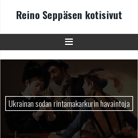
Skip
to
Reino Seppäsen kotisivut
content
Ukrainan sodan rintamakarkurin havaintoja