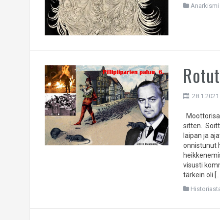
Anarkismi 
Rotut
28.1.2021
Moottorisah
sitten. Soit
laipan ja aj
onnistunut h
heikkenemi
visusti kom
tärkein oli [
Historiast