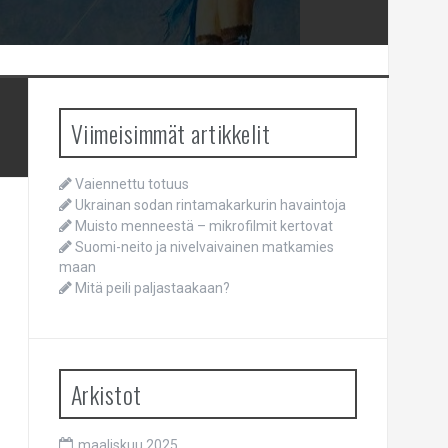
Viimeisimmät artikkelit
Vaiennettu totuus
Ukrainan sodan rintamakarkurin havaintoja
Muisto menneestä – mikrofilmit kertovat
Suomi-neito ja nivelvaivainen matkamies
maan
Mitä peili paljastaakaan?
Arkistot
maaliskuu 2025