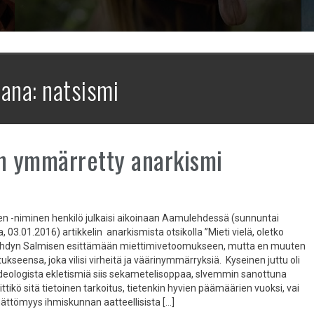
sana:
natsismi
n ymmärretty anarkismi
en -niminen henkilö julkaisi aikoinaan Aamulehdessä (sunnuntai
03.01.2016) artikkelin anarkismista otsikolla ”Mieti vielä, oletko
. Yhdyn Salmisen esittämään miettimivetoomukseen, mutta en muuten
tukseensa, joka vilisi virheitä ja väärinymmärryksiä. Kyseinen juttu oli
 ideologista ekletismiä siis sekametelisoppaa, slvemmin sanottuna
ittikö sitä tietoinen tarkoitus, tietenkin hyvien päämäärien vuoksi, vai
mättömyys ihmiskunnan aatteellisista […]