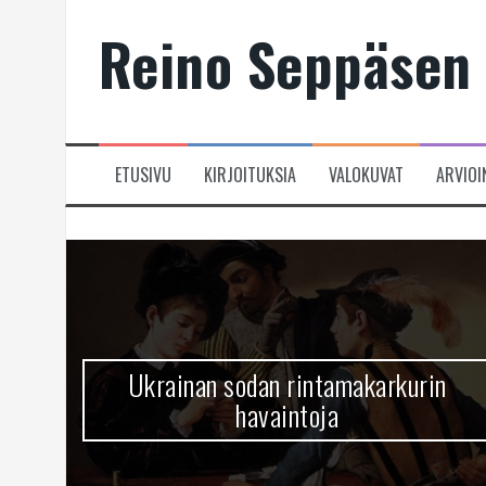
Skip
Reino Seppäsen 
to
content
ETUSIVU
KIRJOITUKSIA
VALOKUVAT
ARVIOI
Ukrainan sodan rintamakarkurin
havaintoja