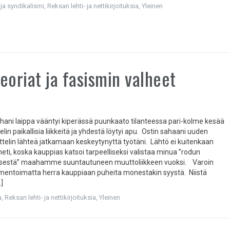
ja syndikalismi
,
Reksan lehti- ja nettikirjoituksia
,
Yleinen
eoriat ja fasismin valheet
ani laippa vääntyi kiperässä puunkaato tilanteessa pari-kolme kesää
telin paikallisia liikkeitä ja yhdestä löytyi apu. Ostin sahaani uuden
attelin lähteä jatkamaan keskeytynyttä työtäni. Lähtö ei kuitenkaan
eti, koska kauppias katsoi tarpeelliseksi valistaa minua ”rodun
sestä” maahamme suuntautuneen muuttoliikkeen vuoksi. Varoin
mentoimatta herra kauppiaan puheita monestakin syystä. Niistä
…]
a
,
Reksan lehti- ja nettikirjoituksia
,
Yleinen