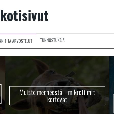
kotisivut
TUNNUSTUKSIA
NNIT JA ARVOSTELUT
Muisto menneestä – mikrofilmit
kertovat