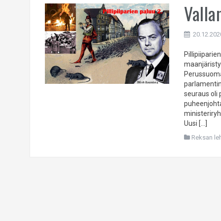
Valla
20.12.202
Pillipiipar
maanjäristy
Perussuomal
parlamentin
seuraus ol
puheenjohta
ministeriry
Uusi […]
Reksan leht