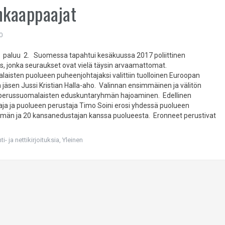
nkaappaajat
0
ien paluu 2. Suomessa tapahtui kesäkuussa 2017 poliittinen
s, jonka seuraukset ovat vielä täysin arvaamattomat.
aisten puolueen puheenjohtajaksi valittiin tuolloinen Euroopan
 jäsen Jussi Kristian Halla-aho. Valinnan ensimmäinen ja välitön
i perussuomalaisten eduskuntaryhmän hajoaminen. Edellinen
ja ja puolueen perustaja Timo Soini erosi yhdessä puolueen
hmän ja 20 kansanedustajan kanssa puolueesta. Eronneet perustivat
i- ja nettikirjoituksia
,
Yleinen