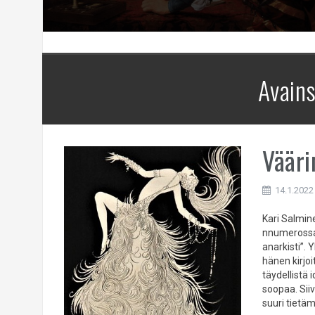
Avain
Vääri
14.1.2022
Kari Salmin
nnumerossa, 
anarkisti”
hänen kirjoi
täydellistä
soopaa. Siiv
suuri tietä