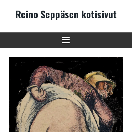
Skip
to
Reino Seppäsen kotisivut
content