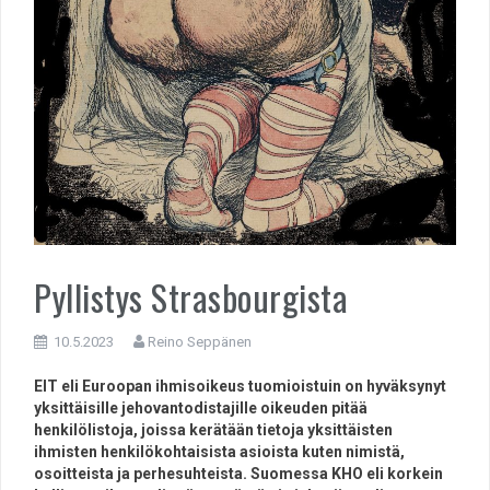
Pyllistys Strasbourgista
10.5.2023
Reino Seppänen
EIT eli Euroopan ihmisoikeus tuomioistuin on hyväksynyt
yksittäisille jehovantodistajille oikeuden pitää
henkilölistoja, joissa kerätään tietoja yksittäisten
ihmisten henkilökohtaisista asioista kuten nimistä,
osoitteista ja perhesuhteista. Suomessa KHO eli korkein