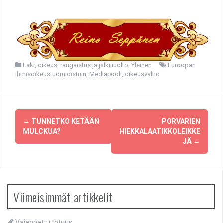
Laki, oikeus, rangaistus ja jälkihuolto
,
Yleinen
Euroopan
ihmisoikeustuomioistuin
,
Mediapooli
,
oikeusvaltio
Post
←
TUNNETKO KETÄÄN
PORVARIEN
navigation
MULCKUA?
HIEKKALAATIKKOLEIKKE
JÄ
→
Viimeisimmät artikkelit
Vaiennettu totuus