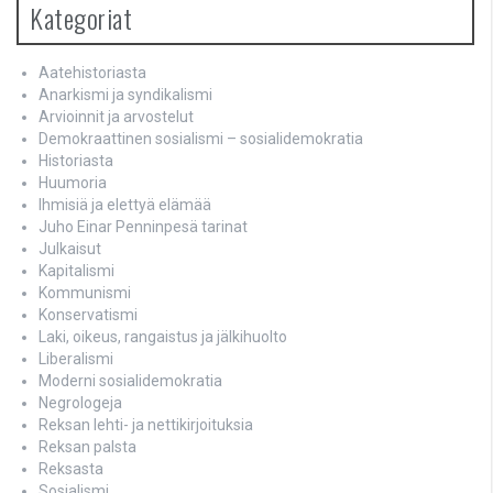
Kategoriat
Aatehistoriasta
Anarkismi ja syndikalismi
Arvioinnit ja arvostelut
Demokraattinen sosialismi – sosialidemokratia
Historiasta
Huumoria
Ihmisiä ja elettyä elämää
Juho Einar Penninpesä tarinat
Julkaisut
Kapitalismi
Kommunismi
Konservatismi
Laki, oikeus, rangaistus ja jälkihuolto
Liberalismi
Moderni sosialidemokratia
Negrologeja
Reksan lehti- ja nettikirjoituksia
Reksan palsta
Reksasta
Sosialismi