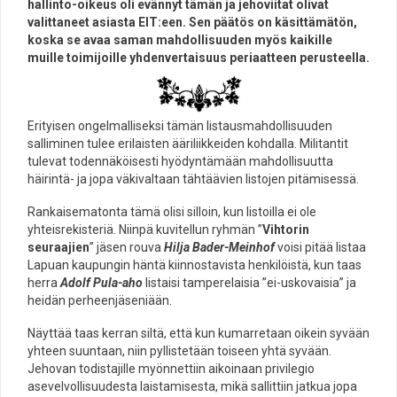
hallinto-oikeus oli evännyt tämän ja jehoviitat olivat
valittaneet asiasta EIT:een. Sen päätös on käsittämätön,
koska se avaa saman mahdollisuuden myös kaikille
muille toimijoille yhdenvertaisuus periaatteen perusteella.
Erityisen ongelmalliseksi tämän listausmahdollisuuden
salliminen tulee erilaisten ääriliikkeiden kohdalla. Militantit
tulevat todennäköisesti hyödyntämään mahdollisuutta
häirintä- ja jopa väkivaltaan tähtäävien listojen pitämisessä.
Rankaisematonta tämä olisi silloin, kun listoilla ei ole
yhteisrekisteriä. Niinpä kuvitellun ryhmän ”
Vihtorin
seuraajien
” jäsen rouva
Hilja Bader-Meinhof
voisi pitää listaa
Lapuan kaupungin häntä kiinnostavista henkilöistä, kun taas
herra
Adolf Pula-aho
listaisi tamperelaisia ”ei-uskovaisia” ja
heidän perheenjäseniään.
Näyttää taas kerran siltä, että kun kumarretaan oikein syvään
yhteen suuntaan, niin pyllistetään toiseen yhtä syvään.
Jehovan todistajille myönnettiin aikoinaan privilegio
asevelvollisuudesta laistamisesta, mikä sallittiin jatkua jopa