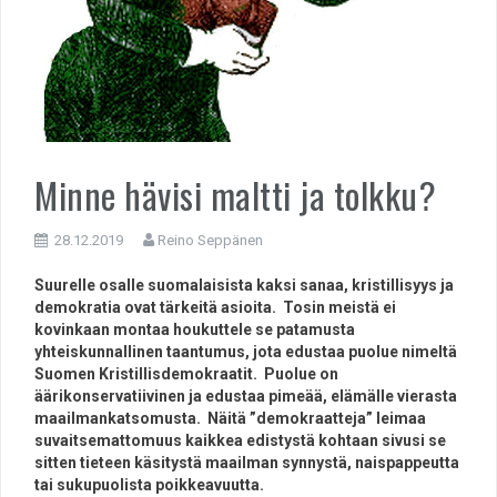
Minne hävisi maltti ja tolkku?
28.12.2019
Reino Seppänen
Suurelle osalle suomalaisista kaksi sanaa, kristillisyys ja
demokratia ovat tärkeitä asioita. Tosin meistä ei
kovinkaan montaa houkuttele se patamusta
yhteiskunnallinen taantumus, jota edustaa puolue nimeltä
Suomen Kristillisdemokraatit. Puolue on
äärikonservatiivinen ja edustaa pimeää, elämälle vierasta
maailmankatsomusta. Näitä ”demokraatteja” leimaa
suvaitsemattomuus kaikkea edistystä kohtaan sivusi se
sitten tieteen käsitystä maailman synnystä, naispappeutta
tai sukupuolista poikkeavuutta.