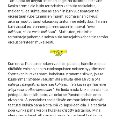
Tämä asia on tietysti ilmeinen ongelma tutkintaa tekeville.
Koska emme ole Isisin terroristien kaltaisia raakalaisia,
meidän tulee suhtautua asiaan niin kuin vuosisatojen tai
oikeastaan vuosituhansien (huom. roomalainen oikeus)
aikana muotoutunut oikeuskäytäntömme edellyttää. Tai niin
kuin viisaat esi-vanhempamme asian ilmaisivat: ”
ensin
tutkitaan, sitten vasta hutkitaan
”. Muistutan, että Isisin
terroristeja pahempia saksalaisia natsejakin kohdeltiin tämän
oikeusperinteen mukaisesti.
Kun rouva Pursiainen oikein vauhtiin pääsee, hänelle ei enää
riitäkään vain noiden mustakaapuisten naisten syyttäminen.
Syyttävän hurskas sormi kohdistuu viranomaisiinkin, joissa
kuulemma ”
ilmenee vääristynyttä ajatusta, ettei äiti voisi olla
paha ja vahingollinen lapsiaan kohtaan. Tätä kuvaa ajattelu, ettei
äitejä saisi erottaa lapsistaan.
” En tiedä mistä kinkeripiiristä tuo
johtopäätös on lähtöisin, vai onko se Pursiaisen ihan oma
aivopieru. Suomalaiset sosiaalityön ammattilaiset tietävät
taatusti, kuinka paha äiti tai isä voi lapsilleen olla. He tietävät
jopa kuinka paha voi olla hurskas kristitty äiti tai isä. Minä
olen ymmärtänyt, että viranomaiset korostavat luulojen ja