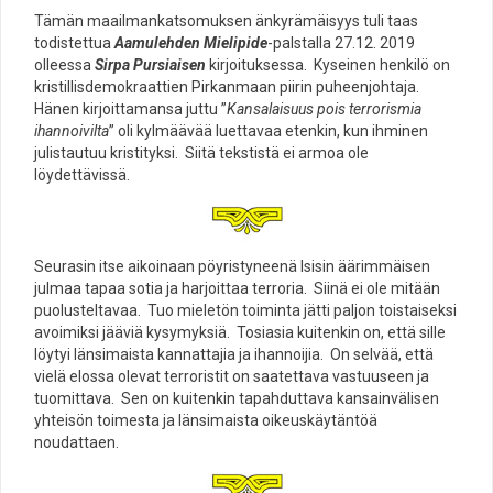
Tämän maailmankatsomuksen änkyrämäisyys tuli taas
todistettua
Aamulehden Mielipide
-palstalla 27.12. 2019
olleessa
Sirpa Pursiaisen
kirjoituksessa. Kyseinen henkilö on
kristillisdemokraattien Pirkanmaan piirin puheenjohtaja.
Hänen kirjoittamansa juttu ”
Kansalaisuus pois terrorismia
ihannoivilta
” oli kylmäävää luettavaa etenkin, kun ihminen
julistautuu kristityksi. Siitä tekstistä ei armoa ole
löydettävissä.
Seurasin itse aikoinaan pöyristyneenä Isisin äärimmäisen
julmaa tapaa sotia ja harjoittaa terroria. Siinä ei ole mitään
puolusteltavaa. Tuo mieletön toiminta jätti paljon toistaiseksi
avoimiksi jääviä kysymyksiä. Tosiasia kuitenkin on, että sille
löytyi länsimaista kannattajia ja ihannoijia. On selvää, että
vielä elossa olevat terroristit on saatettava vastuuseen ja
tuomittava. Sen on kuitenkin tapahduttava kansainvälisen
yhteisön toimesta ja länsimaista oikeuskäytäntöä
noudattaen.