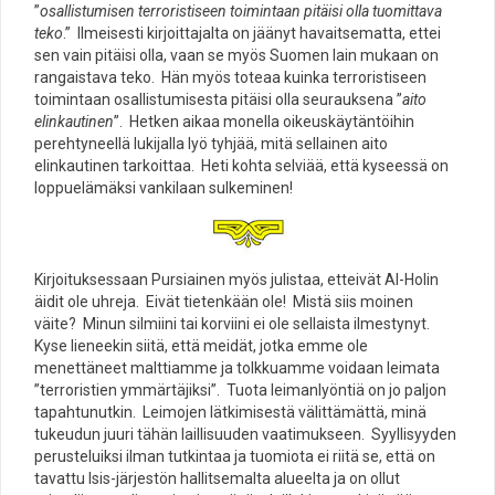
”
osallistumisen terroristiseen toimintaan pitäisi olla tuomittava
teko
.” Ilmeisesti kirjoittajalta on jäänyt havaitsematta, ettei
sen vain pitäisi olla, vaan se myös Suomen lain mukaan on
rangaistava teko. Hän myös toteaa kuinka terroristiseen
toimintaan osallistumisesta pitäisi olla seurauksena ”
aito
elinkautinen
”. Hetken aikaa monella oikeuskäytäntöihin
perehtyneellä lukijalla lyö tyhjää, mitä sellainen aito
elinkautinen tarkoittaa. Heti kohta selviää, että kyseessä on
loppuelämäksi vankilaan sulkeminen!
Kirjoituksessaan Pursiainen myös julistaa, etteivät Al-Holin
äidit ole uhreja. Eivät tietenkään ole! Mistä siis moinen
väite? Minun silmiini tai korviini ei ole sellaista ilmestynyt.
Kyse lieneekin siitä, että meidät, jotka emme ole
menettäneet malttiamme ja tolkkuamme voidaan leimata
”terroristien ymmärtäjiksi”. Tuota leimanlyöntiä on jo paljon
tapahtunutkin. Leimojen lätkimisestä välittämättä, minä
tukeudun juuri tähän laillisuuden vaatimukseen. Syyllisyyden
perusteluiksi ilman tutkintaa ja tuomiota ei riitä se, että on
tavattu Isis-järjestön hallitsemalta alueelta ja on ollut