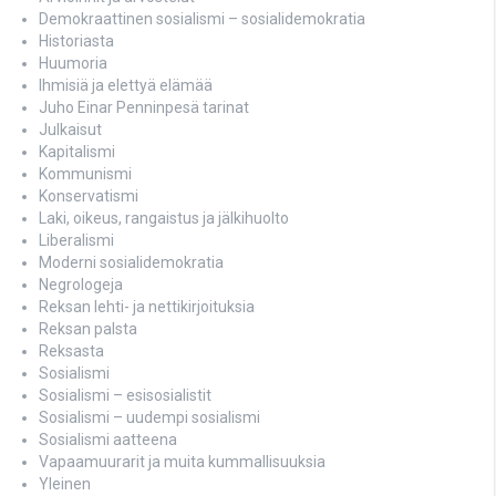
Demokraattinen sosialismi – sosialidemokratia
Historiasta
Huumoria
Ihmisiä ja elettyä elämää
Juho Einar Penninpesä tarinat
Julkaisut
Kapitalismi
Kommunismi
Konservatismi
Laki, oikeus, rangaistus ja jälkihuolto
Liberalismi
Moderni sosialidemokratia
Negrologeja
Reksan lehti- ja nettikirjoituksia
Reksan palsta
Reksasta
Sosialismi
Sosialismi – esisosialistit
Sosialismi – uudempi sosialismi
Sosialismi aatteena
Vapaamuurarit ja muita kummallisuuksia
Yleinen