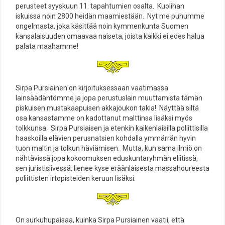
perusteet syyskuun 11. tapahtumien osalta. Kuolihan
iskuissa noin 2800 heidän maamiestään. Nyt me puhumme
ongelmasta, joka käsittää noin kymmenkunta Suomen
kansalaisuuden omaavaa naiseta, joista kaikki ei edes halua
palata maahamme!
Sirpa Pursiainen on kirjoituksessaan vaatimassa
lainsäädäntömme ja jopa perustuslain muuttamista tämän
piskuisen mustakaapuisen akkajoukon takia! Näyttää siltä
osa kansastamme on kadottanut malttinsa lisäksi myös
tolkkunsa. Sirpa Pursiaisen ja etenkin kaikenlaisilla poliittisilla
haaskoilla elävien perusnatsien kohdalla ymmärrän hyvin
tuon maltin ja tolkun häviämisen. Mutta, kun sama ilmiö on
nähtävissä jopa kokoomuksen eduskuntaryhmän eliitissä,
sen juristisiivessä, lienee kyse eräänlaisesta massahoureesta
poliittisten irtopisteiden keruun lisäksi.
On surkuhupaisaa, kuinka Sirpa Pursiainen vaatii, että