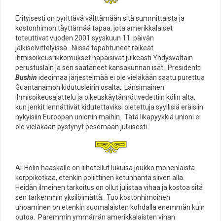
Erityisesti on pyrittävä välttämään sitä summittaista ja
kostonhimon täyttämää tapaa, jota amerikkalaiset
toteuttivat vuoden 2001 syyskuun 11. päivän
jälkiselvittelyissä. Niissä tapahtuneet räikeät
ihmisoikeusrikkomukset häpäisivät julkeasti Yhdysvaltain
perustuslain ja sen säätäneet kansakunnan isät. Presidentti
Bushin
ideoimaa järjestelmää ei ole vieläkään saatu purettua
Guantanamon kidutusleirin osalta. Länsimainen
ihmisoikeusajattelu ja oikeuskäytännöt vedettiin kölin alta,
kun jenkit lennättivät kidutettaviksi oletettuja syyllisiä eräisiin
nykyisiin Euroopan unionin maihin. Tätä likapyykkiä unioni ei
ole vieläkään pystynyt pesemään julkisesti.
Al-Holin haaskalle on liihotellut lukuisa joukko monenlaista
korppikotkaa, etenkin poliittinen ketunhäntä siiven alla.
Heidän ilmeinen tarkoitus on ollut julistaa vihaa ja kostoa sitä
sen tarkemmin yksilöimättä. Tuo kostonhimoinen
uhoaminen on etenkin suomalaisten kohdalla enemmän kuin
outoa. Paremmin ymmärrän amerikkalaisten vihan