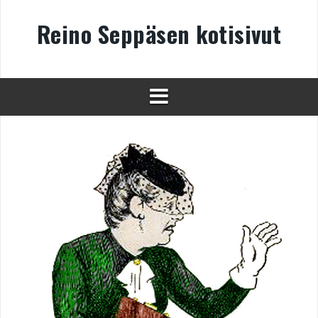
Skip
to
Reino Seppäsen kotisivut
content