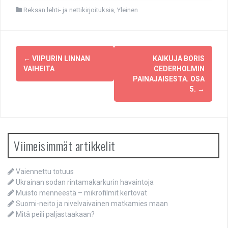
Reksan lehti- ja nettikirjoituksia
,
Yleinen
Post
←
VIIPURIN LINNAN
KAIKUJA BORIS
navigation
VAIHEITA
CEDERHOLMIN
PAINAJAISESTA. OSA
5.
→
Viimeisimmät artikkelit
Vaiennettu totuus
Ukrainan sodan rintamakarkurin havaintoja
Muisto menneestä – mikrofilmit kertovat
Suomi-neito ja nivelvaivainen matkamies maan
Mitä peili paljastaakaan?