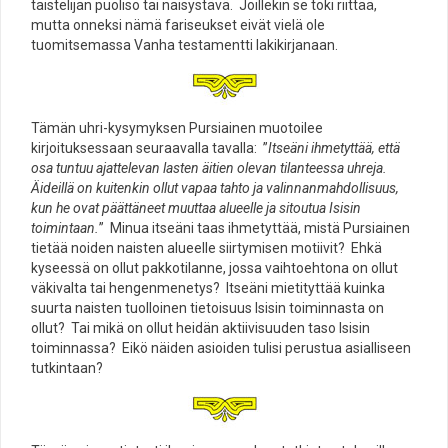
taistelijan puoliso tai naisystävä. Joillekin se toki riittää,
mutta onneksi nämä fariseukset eivät vielä ole
tuomitsemassa Vanha testamentti lakikirjanaan.
Tämän uhri-kysymyksen Pursiainen muotoilee
kirjoituksessaan seuraavalla tavalla: ”
Itseäni ihmetyttää, että
osa tuntuu ajattelevan lasten äitien olevan tilanteessa uhreja.
Äideillä on kuitenkin ollut vapaa tahto ja valinnanmahdollisuus,
kun he ovat päättäneet muuttaa alueelle ja sitoutua Isisin
toimintaan.
” Minua itseäni taas ihmetyttää, mistä Pursiainen
tietää noiden naisten alueelle siirtymisen motiivit? Ehkä
kyseessä on ollut pakkotilanne, jossa vaihtoehtona on ollut
väkivalta tai hengenmenetys? Itseäni mietityttää kuinka
suurta naisten tuolloinen tietoisuus Isisin toiminnasta on
ollut? Tai mikä on ollut heidän aktiivisuuden taso Isisin
toiminnassa? Eikö näiden asioiden tulisi perustua asialliseen
tutkintaan?