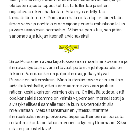
oletusten sijasta tapauskohtaista tutkintaa ja siihen
nojautuvaa oikeusharkintaa. Sitä myös edellyttää
lainsäädäntömme. Pursiaisen halu riistää lapset äideiltään
ilman vahvoja näyttöjä ei sen sijaan perustu mihinkään lakiin
ja voimassaoleviin normeihin. Mihin se perustuu, sen jätän
sanomatta ja lukijan itsensä arvioitavaksi!
Sirpa Pursiainen avasi kirjoituksessaan maailmankuvaansa ja
ihmiskäsitystään aivan riittävästi pätevien johtopäätöksien
tekoon. Varmaankin on paljon ihmisiä, jotka yhtyvät
Pursiaisen näkemyksiin. Minä kuitenkin toivon esirukouksia
aidoilta kristityiltä, ettei isänmaamme koskaan joutuisi
näiden keskiaikaisten voimien käsiin. On ikävää todeta, että
osa kansalaisistamme on valmis vajoamaan moraalisesti ja
sivistyksellisesti samalle tasolle kuin Isis-terroristit, siis
mielivaltaan. Meidän länsimainen yhteiskuntamme
ihmisoikeuksineen ja oikeusvaltioperiaatteineen on parasta
mitä ihmiskunta on tähän mennessä kyennyt luomaan. Siksi
sitä on puolustettava!