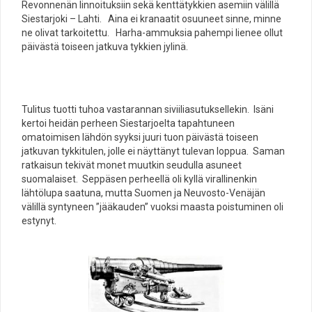
Revonnenän linnoituksiin sekä kenttätykkien asemiin välillä
Siestarjoki – Lahti. Aina ei kranaatit osuuneet sinne, minne
ne olivat tarkoitettu. Harha-ammuksia pahempi lienee ollut
päivästä toiseen jatkuva tykkien jylinä.
Tulitus tuotti tuhoa vastarannan siviiliasutuksellekin. Isäni
kertoi heidän perheen Siestarjoelta tapahtuneen
omatoimisen lähdön syyksi juuri tuon päivästä toiseen
jatkuvan tykkitulen, jolle ei näyttänyt tulevan loppua. Saman
ratkaisun tekivät monet muutkin seudulla asuneet
suomalaiset. Seppäsen perheellä oli kyllä virallinenkin
lähtölupa saatuna, mutta Suomen ja Neuvosto-Venäjän
välillä syntyneen ”jääkauden” vuoksi maasta poistuminen oli
estynyt.