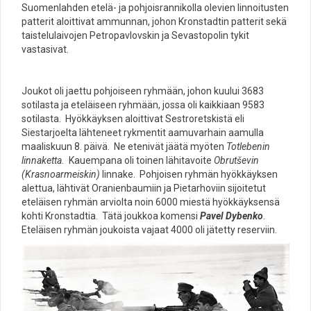
Suomenlahden etelä- ja pohjoisrannikolla olevien linnoitusten
patterit aloittivat ammunnan, johon Kronstadtin patterit sekä
taistelulaivojen Petropavlovskin ja Sevastopolin tykit
vastasivat.
Joukot oli jaettu pohjoiseen ryhmään, johon kuului 3683
sotilasta ja eteläiseen ryhmään, jossa oli kaikkiaan 9583
sotilasta. Hyökkäyksen aloittivat Sestroretskistä eli
Siestarjoelta lähteneet rykmentit aamuvarhain aamulla
maaliskuun 8. päivä. Ne etenivät jäätä myöten
Totlebenin
linnaketta.
Kauempana oli toinen lähitavoite
Obrutševin
(Krasnoarmeiskin)
linnake. Pohjoisen ryhmän hyökkäyksen
alettua, lähtivät Oranienbaumiin ja Pietarhoviin sijoitetut
eteläisen ryhmän arviolta noin 6000 miestä hyökkäyksensä
kohti Kronstadtia. Tätä joukkoa komensi
Pavel Dybenko
.
Eteläisen ryhmän joukoista vajaat 4000 oli jätetty reserviin.