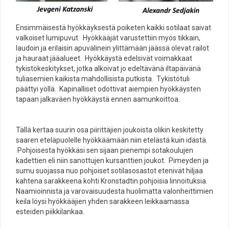
Ensimmäisestä hyökkäyksestä poiketen kaikki sotilaat saivat
valkoiset lumipuvut. Hyökkääjät varustettiin myös tikkain,
laudoin ja erilaisin apuvälinein ylittämään jäässä olevat railot
ja hauraat jääalueet. Hyökkäystä edelsivät voimakkaat
tykistökeskitykset, jotka alkoivat jo edeltävänä iltapäivänä
tuliasemien kaikista mahdollisista putkista. Tykistötuli
päättyi yöllä. Kapinalliset odottivat aiempien hyökkäysten
tapaan jalkaväen hyökkäystä ennen aamunkoittoa.
Tällä kertaa suurin osa piirittäjien joukoista olikin keskitetty
saaren eteläpuolelle hyökkäämään niin etelästä kuin idästä.
Pohjoisesta hyökkäsi sen sijaan pienempi sotakoulujen
kadettien eli niin sanottujen kursanttien joukot. Pimeyden ja
sumu suojassa nuo pohjoiset sotilasosastot etenivät hiljaa
kahtena sarakkeena kohti Kronstadtin pohjoisia linnoituksia.
Naamioinnista ​​ja varovaisuudesta ​​huolimatta valonheittimien
keila löysi hyökkääjien yhden sarakkeen leikkaamassa
esteiden piikkilankaa.