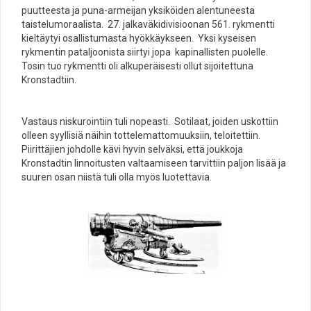
puutteesta ja puna-armeijan yksiköiden alentuneesta
taistelumoraalista. 27. jalkaväkidivisioonan 561. rykmentti
kieltäytyi osallistumasta hyökkäykseen. Yksi kyseisen
rykmentin pataljoonista siirtyi jopa kapinallisten puolelle.
Tosin tuo rykmentti oli alkuperäisesti ollut sijoitettuna
Kronstadtiin.
Vastaus niskurointiin tuli nopeasti. Sotilaat, joiden uskottiin
olleen syyllisiä näihin tottelemattomuuksiin, teloitettiin.
Piirittäjien johdolle kävi hyvin selväksi, että joukkoja
Kronstadtin linnoitusten valtaamiseen tarvittiin paljon lisää ja
suuren osan niistä tuli olla myös luotettavia.