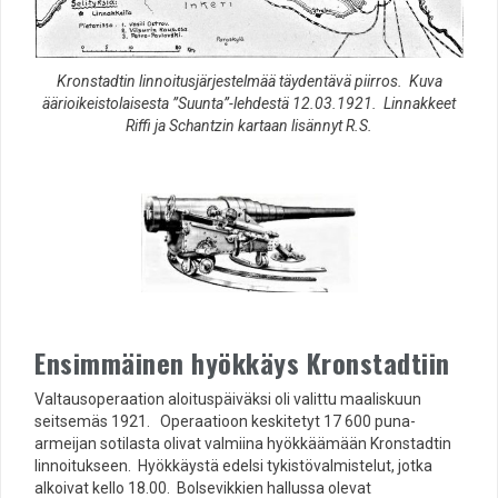
Kronstadtin linnoitusjärjestelmää täydentävä piirros. Kuva
äärioikeistolaisesta ”Suunta”-lehdestä 12.03.1921. Linnakkeet
Riffi ja Schantzin kartaan lisännyt R.S.
Ensimmäinen hyökkäys Kronstadtiin
Valtausoperaation aloituspäiväksi oli valittu maaliskuun
seitsemäs 1921. Operaatioon keskitetyt 17 600 puna-
armeijan sotilasta olivat valmiina hyökkäämään Kronstadtin
linnoitukseen. Hyökkäystä edelsi tykistövalmistelut, jotka
alkoivat kello 18.00. Bolsevikkien hallussa olevat