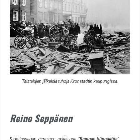
Taistelujen jälkeisiä tuhoja Kronstadtin kaupungissa.
Reino Seppänen
Kirjoitussarjan viimeinen, neljäs osa, ”
Kapinan tilinpäätös
”