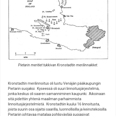
Pietarin meritiet tukkivan Kronstadtin merilinnakket.
Kronstadtin merilinnoitus oli luotu Venäjän pääkaupungin
Pietarin suojaksi. Kyseessä oli suuri linnoitusjärjestelmä,
jonka keskus oli saaren samanniminen kaupunki. Aikoinaan
sitä pidettiin yhtenä maailman parhaimmista
linnoitusjärjestelmistä. Kronstadtiin kuului 16 linnoitusta,
joista suurin osa sijaitsi saarilla, luonnollisilla ja keinotekoisilla.
Pietariin johtavaa matalaa pohlisväylää suojasivat