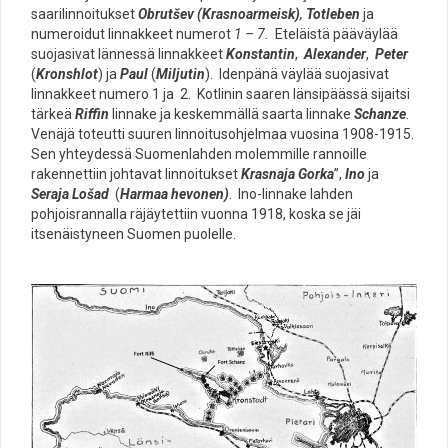
saarilinnoitukset
Obrutšev (Krasnoarmeisk)
,
Totleben
ja
numeroidut linnakkeet numerot
1 – 7.
Eteläistä pääväylää
suojasivat lännessä linnakkeet
Konstantin
,
Alexander
,
Peter
(
Kronshlot
) ja
Paul
(
Miljutin
). Idenpänä väylää suojasivat
linnakkeet numero 1 ja 2. Kotlinin saaren länsipäässä sijaitsi
tärkeä
Riffin
linnake ja keskemmällä saarta linnake
Schanze
.
Venäjä toteutti suuren linnoitusohjelmaa vuosina 1908-1915.
Sen yhteydessä Suomenlahden molemmille rannoille
rakennettiin johtavat linnoitukset
Krasnaja Gorka
”,
Ino
ja
Seraja Lošad
(
Harmaa hevonen)
. Ino-linnake lahden
pohjoisrannalla räjäytettiin vuonna 1918, koska se jäi
itsenäistyneen Suomen puolelle.