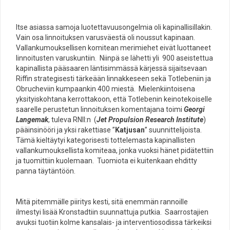
Itse asiassa samoja luotettavuusongelmia oli kapinallisillakin.
Vain osa linnoituksen varusväestä oli noussut kapinaan.
Vallankumouksellisen komitean merimiehet eivät luottaneet
linnoitusten varuskuntiin. Niinpä se lähetti yli 900 aseistettua
kapinallista pääsaaren läntisimmässä kärjessä sijaitsevaan
Riffin strategisesti tärkeään linnakkeseen sekä Totlebeniin ja
Obrucheviin kumpaankin 400 miestä. Mielenkiintoisena
yksityiskohtana kerrottakoon, että Totlebenin keinotekoiselle
saarelle perustetun linnoituksen komentajana toimi
Georgi
Langemak
, tuleva RNII:n (
Jet Propulsion Research Institute
)
pääinsinööri ja yksi rakettiase ”
Katjusan
” suunnittelijoista.
Tämä kieltäytyi kategorisesti tottelemasta kapinallisten
vallankumouksellista komiteaa, jonka vuoksi hänet pidätettiin
ja tuomittiin kuolemaan. Tuomiota ei kuitenkaan ehditty
panna täytäntöön.
Mitä pitemmälle piiritys kesti, sitä enemmän rannoille
ilmestyi lisää Kronstadtiin suunnattuja putkia. Saarrostajien
avuksi tuotiin kolme kansalais- ja interventiosodissa tärkeiksi