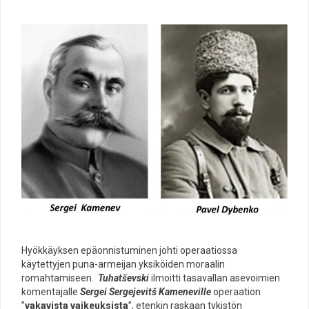
Hyökkäyksen epäonnistuminen johti operaatiossa
käytettyjen puna-armeijan yksiköiden moraalin
romahtamiseen.
Tuhatševski
ilmoitti tasavallan asevoimien
komentajalle
Sergei Sergejevitš Kameneville
operaation
”
vakavista vaikeuksista
”, etenkin raskaan tykistön