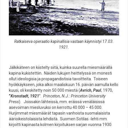
Ratkaiseva operaatio kapinallisia vastaan käynnistyi 17.03.
1921.
Jälkikäteen on kiistelty siitä, kuinka suurella miesmäärällä
kapina kukistettiin. Näiden lukujen heittelyssä on monesti
ollut ideologisia ja propagandistisia tavoitteita. Toiseen
hyökkäykseen, joka alkoi maaliskuun 16. päivän aamulla kello
kuusi, oli keskitetty noin 50 000 miestä (
Avrich, Paul
, 1970,
”
Kronstadt, 1921
”.
Princeton, N.J.: Princeton University
Press
). Joissakin lähteissä, mm. eräissä venäläisissä
asevoiman miesluvuksi on kerrottu 40 000 – 45 000.
Hurjimmat miesmäärät tapasin vanhoista suomalaisista
äärioikeistolaisista lehdistä. Suomen Sotilas -lehti mm.
kirjoitti kapinasta kolmen kirjoituksen sarjan vuonna 1930.