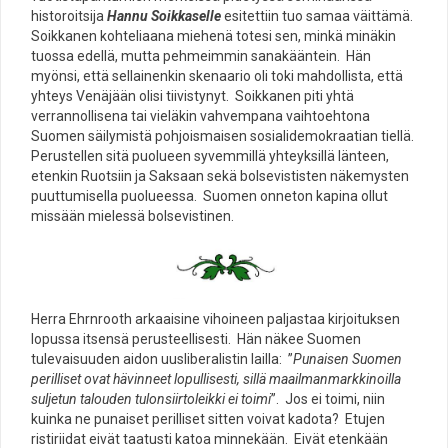
historoitsija
Hannu Soikkaselle
esitettiin tuo samaa väittämä.
Soikkanen kohteliaana miehenä totesi sen, minkä minäkin
tuossa edellä, mutta pehmeimmin sanakääntein. Hän
myönsi, että sellainenkin skenaario oli toki mahdollista, että
yhteys Venäjään olisi tiivistynyt. Soikkanen piti yhtä
verrannollisena tai vieläkin vahvempana vaihtoehtona
Suomen säilymistä pohjoismaisen sosialidemokraatian tiellä.
Perustellen sitä puolueen syvemmillä yhteyksillä länteen,
etenkin Ruotsiin ja Saksaan sekä bolsevististen näkemysten
puuttumisella puolueessa. Suomen onneton kapina ollut
missään mielessä bolsevistinen.
Herra Ehrnrooth arkaaisine vihoineen paljastaa kirjoituksen
lopussa itsensä perusteellisesti. Hän näkee Suomen
tulevaisuuden aidon uusliberalistin lailla: ”
Punaisen Suomen
perilliset ovat hävinneet lopullisesti, sillä maailmanmarkkinoilla
suljetun talouden tulonsiirtoleikki ei toimi
”. Jos ei toimi, niin
kuinka ne punaiset perilliset sitten voivat kadota? Etujen
ristiriidat eivät taatusti katoa minnekään. Eivät etenkään