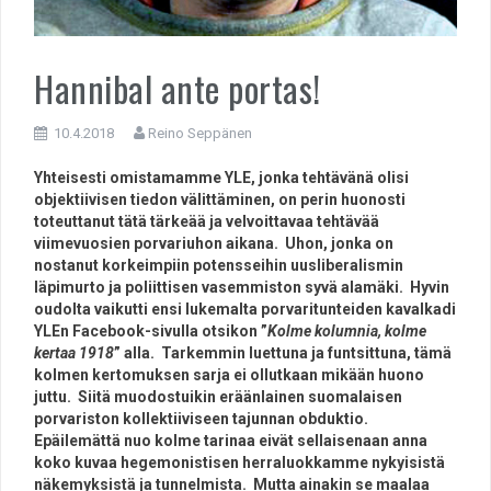
Hannibal ante portas!
10.4.2018
Reino Seppänen
Yhteisesti omistamamme YLE, jonka tehtävänä olisi
objektiivisen tiedon välittäminen, on perin huonosti
toteuttanut tätä tärkeää ja velvoittavaa tehtävää
viimevuosien porvariuhon aikana. Uhon, jonka on
nostanut korkeimpiin potensseihin uusliberalismin
läpimurto ja poliittisen vasemmiston syvä alamäki. Hyvin
oudolta vaikutti ensi lukemalta porvaritunteiden kavalkadi
YLEn Facebook-sivulla otsikon ”
Kolme kolumnia, kolme
kertaa 1918
” alla. Tarkemmin luettuna ja funtsittuna, tämä
kolmen kertomuksen sarja ei ollutkaan mikään huono
juttu. Siitä muodostuikin eräänlainen suomalaisen
porvariston kollektiiviseen tajunnan obduktio.
Epäilemättä nuo kolme tarinaa eivät sellaisenaan anna
koko kuvaa hegemonistisen herraluokkamme nykyisistä
näkemyksistä ja tunnelmista. Mutta ainakin se maalaa