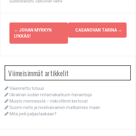
uusliberalismi
,
valkoinen valhe
Post
←
JOHAN MYRKYN
CASANOVAN TARINA
→
navigation
LYKKÄS!
Viimeisimmät artikkelit
Vaiennettu totuus
Ukrainan sodan rintamakarkurin havaintoja
Muisto menneestä – mikrofilmit kertovat
Suomi-neito ja nivelvaivainen matkamies maan
Mitä peili paljastaakaan?