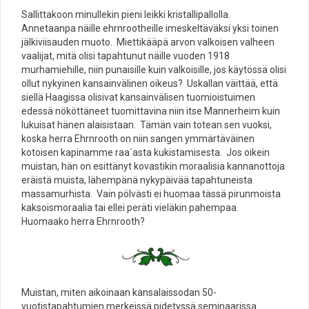
Sallittakoon minullekin pieni leikki kristallipallolla.
Annetaanpa näille ehrnrootheille imeskeltäväksi yksi toinen
jälkiviisauden muoto. Miettikääpä arvon valkoisen valheen
vaalijat, mitä olisi tapahtunut näille vuoden 1918
murhamiehille, niin punaisille kuin valkoisille, jos käytössä olisi
ollut nykyinen kansainvälinen oikeus? Uskallan väittää, että
siellä Haagissa olisivat kansainvälisen tuomioistuimen
edessä nököttäneet tuomittavina niin itse Mannerheim kuin
lukuisat hänen alaisistaan. Tämän vain totean sen vuoksi,
koska herra Ehrnrooth on niin sangen ymmärtäväinen
kotoisen kapinamme raa´asta kukistamisesta. Jos oikein
muistan, hän on esittänyt kovastikin moraalisia kannanottoja
eräistä muista, lähempänä nykypäivää tapahtuneista
massamurhista. Vain pölvästi ei huomaa tässä pirunmoista
kaksoismoraalia tai ellei peräti vieläkin pahempaa.
Huomaako herra Ehrnrooth?
Muistan, miten aikoinaan kansalaissodan 50-
vuotistapahtumien merkeissä pidetyssä seminaarissa