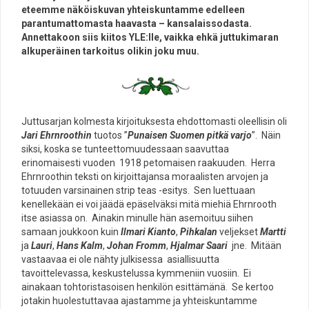
eteemme näköiskuvan yhteiskuntamme edelleen
parantumattomasta haavasta – kansalaissodasta.
Annettakoon siis kiitos YLE:lle, vaikka ehkä juttukimaran
alkuperäinen tarkoitus olikin joku muu.
Juttusarjan kolmesta kirjoituksesta ehdottomasti oleellisin oli
Jari Ehrnroothin
tuotos ”
Punaisen Suomen pitkä varjo
”. Näin
siksi, koska se tunteettomuudessaan saavuttaa
erinomaisesti vuoden 1918 petomaisen raakuuden. Herra
Ehrnroothin teksti on kirjoittajansa moraalisten arvojen ja
totuuden varsinainen strip teas -esitys. Sen luettuaan
kenellekään ei voi jäädä epäselväksi mitä miehiä Ehrnrooth
itse asiassa on. Ainakin minulle hän asemoituu siihen
samaan joukkoon kuin
Ilmari Kianto
,
Pihkalan
veljekset
Martti
ja
Lauri
,
Hans Kalm
,
Johan Fromm
,
Hjalmar Saari
jne. Mitään
vastaavaa ei ole nähty julkisessa asiallisuutta
tavoittelevassa, keskustelussa kymmeniin vuosiin. Ei
ainakaan tohtoristasoisen henkilön esittämänä. Se kertoo
jotakin huolestuttavaa ajastamme ja yhteiskuntamme