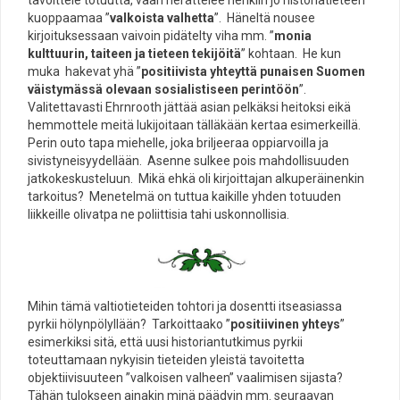
tavoittele totuutta, vaan herättelee henkiin jo historiatieteen
kuoppaamaa ”
valkoista valhetta
”. Häneltä nousee
kirjoituksessaan vaivoin pidätelty viha mm. ”
monia
kulttuurin, taiteen ja tieteen tekijöitä
” kohtaan. He kun
muka hakevat yhä ”
positiivista yhteyttä
punaisen Suomen
väistymässä
olevaan sosialistiseen
perintöö
n
”.
Valitettavasti Ehrnrooth jättää asian pelkäksi heitoksi eikä
hemmottele meitä lukijoitaan tälläkään kertaa esimerkeillä.
Perin outo tapa miehelle, joka briljeeraa oppiarvoilla ja
sivistyneisyydellään. Asenne sulkee pois mahdollisuuden
jatkokeskusteluun. Mikä ehkä oli kirjoittajan alkuperäinenkin
tarkoitus? Menetelmä on tuttua kaikille yhden totuuden
liikkeille olivatpa ne poliittisia tahi uskonnollisia.
Mihin tämä valtiotieteiden tohtori ja dosentti itseasiassa
pyrkii hölynpölyllään? Tarkoittaako ”
positiivinen yhteys
”
esimerkiksi sitä, että uusi historiantutkimus pyrkii
toteuttamaan nykyisin tieteiden yleistä tavoitetta
objektiivisuuteen ”valkoisen valheen” vaalimisen sijasta?
Tähän tulokseen ainakin minä päädyin mm. seuraavan