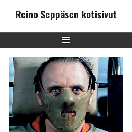
Skip
to
Reino Seppäsen kotisivut
content