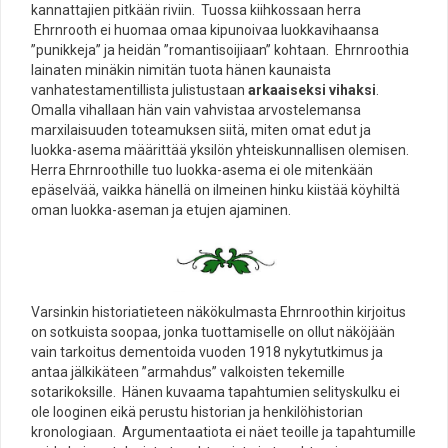
kannattajien pitkään riviin. Tuossa kiihkossaan herra
Ehrnrooth ei huomaa omaa kipunoivaa luokkavihaansa
”punikkeja” ja heidän ”romantisoijiaan” kohtaan. Ehrnroothia
lainaten minäkin nimitän tuota hänen kaunaista
vanhatestamentillista julistustaan
arkaaiseksi vihaksi
.
Omalla vihallaan hän vain vahvistaa arvostelemansa
marxilaisuuden toteamuksen siitä, miten omat edut ja
luokka-asema määrittää yksilön yhteiskunnallisen olemisen.
Herra Ehrnroothille tuo luokka-asema ei ole mitenkään
epäselvää, vaikka hänellä on ilmeinen hinku kiistää köyhiltä
oman luokka-aseman ja etujen ajaminen.
Varsinkin historiatieteen näkökulmasta Ehrnroothin kirjoitus
on sotkuista soopaa, jonka tuottamiselle on ollut näköjään
vain tarkoitus dementoida vuoden 1918 nykytutkimus ja
antaa jälkikäteen ”armahdus” valkoisten tekemille
sotarikoksille. Hänen kuvaama tapahtumien selityskulku ei
ole looginen eikä perustu historian ja henkilöhistorian
kronologiaan. Argumentaatiota ei näet teoille ja tapahtumille