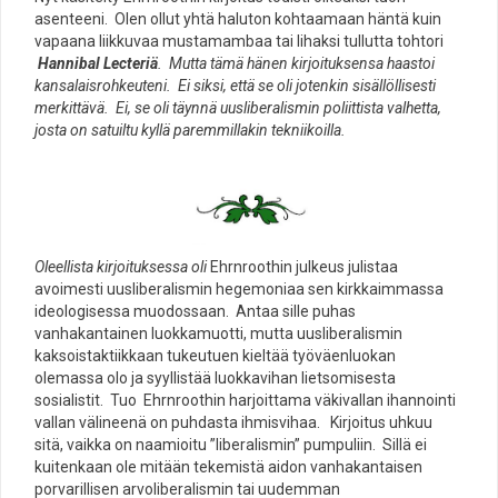
asenteeni. Olen ollut yhtä haluton kohtaamaan häntä kuin
vapaana liikkuvaa mustamambaa tai lihaksi tullutta tohtori
Hannibal Lecteriä
. Mutta tämä hänen kirjoituksensa haastoi
kansalaisrohkeuteni. Ei siksi, että se oli jotenkin sisällöllisesti
merkittävä. Ei, se oli täynnä uusliberalismin poliittista valhetta,
josta on satuiltu kyllä paremmillakin tekniikoilla.
Oleellista kirjoituksessa oli
Ehrnroothin julkeus julistaa
avoimesti uusliberalismin hegemoniaa sen kirkkaimmassa
ideologisessa muodossaan. Antaa sille puhas
vanhakantainen luokkamuotti, mutta uusliberalismin
kaksoistaktiikkaan tukeutuen kieltää työväenluokan
olemassa olo ja syyllistää luokkavihan lietsomisesta
sosialistit. Tuo
Ehrnrooth
in harjoittama väkivallan ihannointi
vallan välineenä on puhdasta ihmisvihaa. Kirjoitus uhkuu
sitä, vaikka on naamioitu ”liberalismin” pumpuliin. Sillä ei
kuitenkaan ole mitään tekemistä aidon vanhakantaisen
porvarillisen arvoliberalismin tai uudemman