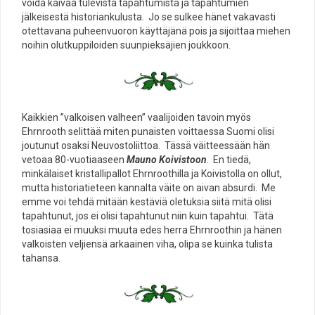
voida kaivaa tulevista tapahtumista ja tapahtumien
jälkeisestä historiankulusta. Jo se sulkee hänet vakavasti
otettavana puheenvuoron käyttäjänä pois ja sijoittaa miehen
noihin olutkuppiloiden suunpieksäjien joukkoon.
Kaikkien ”valkoisen valheen” vaalijoiden tavoin myös
Ehrnrooth selittää miten punaisten voittaessa Suomi olisi
joutunut osaksi Neuvostoliittoa. Tässä väitteessään hän
vetoaa 80-vuotiaaseen
Mauno Koivistoon
. En tiedä,
minkälaiset kristallipallot Ehrnroothilla ja Koivistolla on ollut,
mutta historiatieteen kannalta väite on aivan absurdi. Me
emme voi tehdä mitään kestäviä oletuksia siitä mitä olisi
tapahtunut, jos ei olisi tapahtunut niin kuin tapahtui. Tätä
tosiasiaa ei muuksi muuta edes herra Ehrnroothin ja hänen
valkoisten veljiensä arkaainen viha, olipa se kuinka tulista
tahansa.