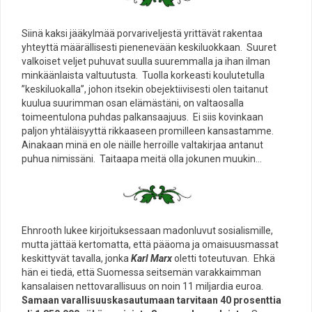
Siinä kaksi jääkylmää porvariveljestä yrittävät rakentaa
yhteyttä määrällisesti pienenevään keskiluokkaan. Suuret
valkoiset veljet puhuvat suulla suuremmalla ja ihan ilman
minkäänlaista valtuutusta. Tuolla korkeasti koulutetulla
”keskiluokalla”, johon itsekin obejektiivisesti olen taitanut
kuulua suurimman osan elämästäni, on valtaosalla
toimeentulona puhdas palkansaajuus. Ei siis kovinkaan
paljon yhtäläisyyttä rikkaaseen promilleen kansastamme.
Ainakaan minä en ole näille herroille valtakirjaa antanut
puhua nimissäni. Taitaapa meitä olla jokunen muukin…
Ehnrooth lukee kirjoituksessaan madonluvut sosialismille,
mutta jättää kertomatta, että pääoma ja omaisuusmassat
keskittyvät tavalla, jonka
Karl Marx
oletti toteutuvan. Ehkä
hän ei tiedä, että Suomessa seitsemän varakkaimman
kansalaisen nettovarallisuus on noin 11 miljardia euroa.
Samaan varallisuuskasautumaan tarvitaan 40 prosenttia