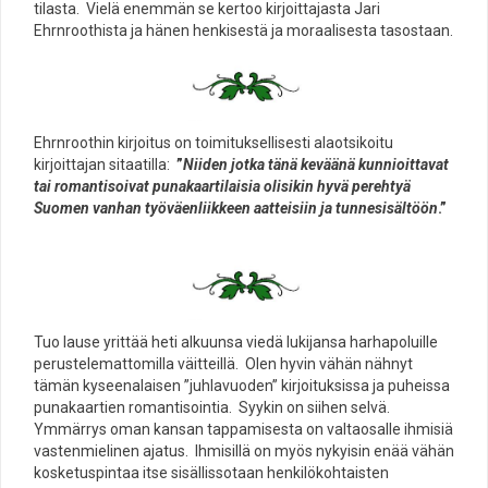
tilasta. Vielä enemmän se kertoo kirjoittajasta Jari
Ehrnroothista ja hänen henkisestä ja moraalisesta tasostaan.
Ehrnroothin kirjoitus on toimituksellisesti alaotsikoitu
kirjoittajan sitaatilla:
”
Niiden jotka tänä keväänä kunnioittavat
tai romantisoivat punakaartilaisia olisikin hyvä perehtyä
Suomen vanhan työväenliikkeen aatteisiin ja tunnesisältöön
.”
Tuo lause yrittää heti alkuunsa viedä lukijansa harhapoluille
perustelemattomilla väitteillä. Olen hyvin vähän nähnyt
tämän kyseenalaisen ”juhlavuoden” kirjoituksissa ja puheissa
punakaartien romantisointia. Syykin on siihen selvä.
Ymmärrys oman kansan tappamisesta on valtaosalle ihmisiä
vastenmielinen ajatus. Ihmisillä on myös nykyisin enää vähän
kosketuspintaa itse sisällissotaan henkilökohtaisten