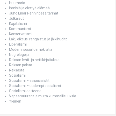
Huumoria
Ihmisiä ja elettyä elämää
Juho Einar Penninpesä tarinat
Julkaisut
Kapitalismi
Kommunismi
Konservatismi
Laki, oikeus, rangaistus ja jälkihuolto
Liberalismi
Moderni sosialidemokratia
Negrologeja
Reksan lehti- ja nettikirjoituksia
Reksan palsta
Reksasta
Sosialismi
Sosialismi – esisosialistit
Sosialismi – uudempi sosialismi
Sosialismi aatteena
Vapaamuurarit ja muita kummallisuuksia
Yleinen