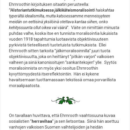
Ehrnroothin kirjoituksen sitaatin perusteella:
”
Historiantutkimuksessa jälkikäteismoralisointi
haiskahtaa
typerältä idealismilta, mutta katsoessamme menneisyyteen
meidän on eettisinä yksilöinä otettava kantaa siihen, onko
kehityssuunta ollut oikea vai väärä
”. Väite on nimittäin minusta
puhdas valhe, koska itse en tunnista moralisointia lukuisista
vuoden 1918 tapahtumia luotaavista objektiivisuuteen
pyrkivistä tieteellisesti tuotetuista tutkimuksista. Ellei
Ehrnrooth sitten tarkoita ”jälkimoralisoinnilla” juuri tuota
objektiivisuutta, joka on heittänyt ”pitkän varjon” valkoisen
valheen ja siinä kanonisoitujen ”sankaritekojen” ylle. Syytös
moralisoinnista on myös yksi osoitus Ehrnroothin
kyvyttömyydestä itsereflektointiin. Hän ei kykene
havaitsemaan tuottamassaan tekstissä omaa porvarillista
moraalipaatosta.
On tavallaan huvittava, että Ehrnrooth vaahtosuuna kuvaa
sosialistien ”
herravihaa
” ja sen lietsontaa. Siinä hän asettuu
vanhojen valkoisen Suomen valhtelijoiden ja heidän