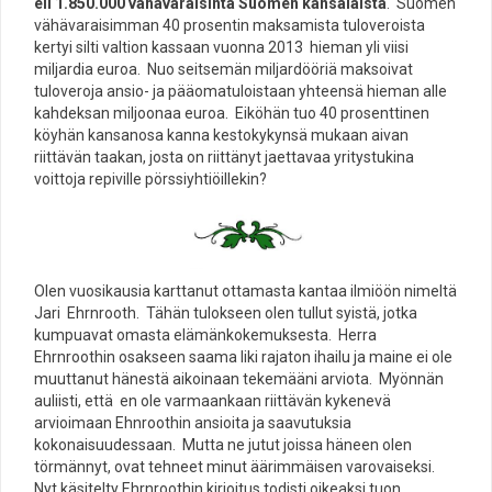
eli 1.850.000 vähävaraisinta Suomen kansalaista
. Suomen
vähävaraisimman 40 prosentin maksamista tuloveroista
kertyi silti valtion kassaan vuonna 2013 hieman yli viisi
miljardia euroa. Nuo seitsemän miljardööriä maksoivat
tuloveroja ansio- ja pääomatuloistaan yhteensä hieman alle
kahdeksan miljoonaa euroa. Eiköhän tuo 40 prosenttinen
köyhän kansanosa kanna kestokykynsä mukaan aivan
riittävän taakan, josta on riittänyt jaettavaa yritystukina
voittoja repiville pörssiyhtiöillekin?
Olen vuosikausia karttanut ottamasta kantaa ilmiöön nimeltä
Jari
Ehrnrooth
. Tähän tulokseen olen tullut syistä, jotka
kumpuavat omasta elämänkokemuksesta. Herra
Ehrnroothin osakseen saama liki rajaton ihailu ja maine ei ole
muuttanut hänestä aikoinaan tekemääni arviota. Myönnän
auliisti, että en ole varmaankaan riittävän kykenevä
arvioimaan Ehnroothin ansioita ja saavutuksia
kokonaisuudessaan. Mutta ne jutut joissa häneen olen
törmännyt, ovat tehneet minut äärimmäisen varovaiseksi.
Nyt käsitelty Ehrnroothin kirjoitus todisti oikeaksi tuon