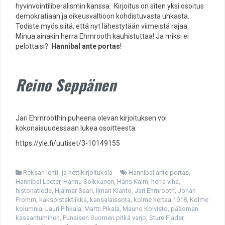
hyvinvointiliberalismin kanssa. Kirjoitus on siten yksi osoitus
demokratiaan ja oikeusvaltioon kohdistuvasta uhkasta.
Todiste myös siitä, että nyt lähestytään viimeistä rajaa.
Minua ainakin herra Ehrnrooth kauhistuttaa! Ja miksi ei
pelottaisi?
Hannibal ante portas
!
Reino Seppänen
Jari Ehrnroothin puheena olevan kirjoituksen voi
kokonaisuudessaan lukea osoitteesta:
https://yle.fi/uutiset/3-10149155
Reksan lehti- ja nettikirjoituksia
Hannibal ante portas
,
Hannibal Lecter
,
Hannu Soikkanen
,
Hans Kalm
,
herra viha
,
historiatiede
,
Hjalmar Saari
,
Ilmari Kianto
,
Jari Ehrnrooth
,
Johan
Fromm
,
kaksoistaktiikka
,
kansalaissota
,
kolme kertaa 1918
,
Kolme
kolumnia
,
Lauri Pihkala
,
Martti Pikala
,
Mauno Koivisto
,
pääoman
kasaantuminen
,
Punaisen Suomen pitkä varjo
,
Sture Fjäder
,