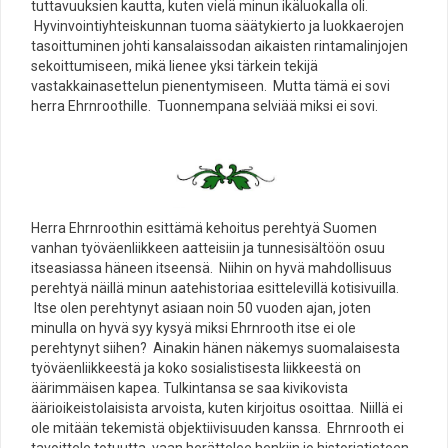
tuttavuuksien kautta, kuten vielä minun ikäluokalla oli.
Hyvinvointiyhteiskunnan tuoma säätykierto ja luokkaerojen
tasoittuminen johti kansalaissodan aikaisten rintamalinjojen
sekoittumiseen, mikä lienee yksi tärkein tekijä
vastakkainasettelun pienentymiseen. Mutta tämä ei sovi
herra Ehrnroothille. Tuonnempana selviää miksi ei sovi.
Herra Ehrnroothin esittämä kehoitus perehtyä Suomen
vanhan työväenliikkeen aatteisiin ja tunnesisältöön osuu
itseasiassa häneen itseensä. Niihin on hyvä mahdollisuus
perehtyä näillä minun aatehistoriaa esittelevillä kotisivuilla.
Itse olen perehtynyt asiaan noin 50 vuoden ajan, joten
minulla on hyvä syy kysyä miksi Ehrnrooth itse ei ole
perehtynyt siihen? Ainakin hänen näkemys suomalaisesta
työväenliikkeestä ja koko sosialistisesta liikkeestä on
äärimmäisen kapea. Tulkintansa se saa kivikovista
äärioikeistolaisista arvoista, kuten kirjoitus osoittaa. Niillä ei
ole mitään tekemistä objektiivisuuden kanssa. Ehrnrooth ei