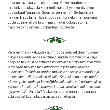
polarisoituvassa yhteiskunnassa. Onkin muuten perin
mielenkiintoista, että Ehrnrooth näkee hyvinvointivaltion
puolustajat ”punaisen Suomen perillisinä”. Se tuskin on
mikään freudilainen lipsahdus vaan tunnekylmän porvarin
uutta uusliberalistista uhmaa tihkuva luokkatietoinen
manifestointi omien luokkaetujen puolesta.
Varmemmaksi vakuudeksi Ehnrooth vielä selittää: ”
Suomen
nykyisessä eduskunnassa tämä punaisen Suomen pitkä varjo
näkyy sosialismiin perustuvan kollektivistisen hyvinvointiaatteen
ja mahdollisuuksien tasa-arvodogmin ylivaltana kaikissa
puolueissa. Tasanjako-oppien mukaisia sosiaalisia tulonsiirtoja
on kasvatettu äärimmäisen pitkälle. Seurauksena on se, minkä
Akavan puheenjohtaja
Sture Fjäder
äskettäin , että palkansaajien
korkeasti koulutettu kolmannes kantaa harteillaan koko väestön
hyvinvointia
”. Oh la´la´! Voiko sen suoremmin enää sanoa,
että paskat köyhistä, sairaista ja sorretuista!