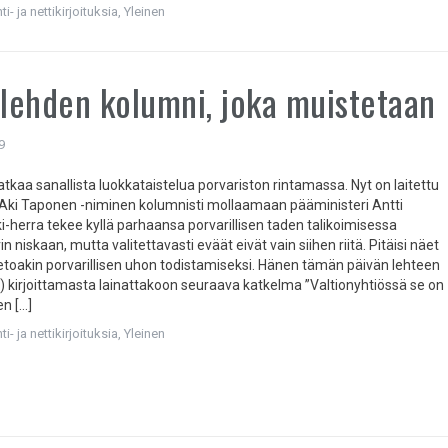
i- ja nettikirjoituksia
,
Yleinen
ehden kolumni, joka muistetaan
9
tkaa sanallista luokkataistelua porvariston rintamassa. Nyt on laitettu
 Aki Taponen -niminen kolumnisti mollaamaan pääministeri Antti
i-herra tekee kyllä parhaansa porvarillisen taden talikoimisessa
n niskaan, mutta valitettavasti eväät eivät vain siihen riitä. Pitäisi näet
tietoakin porvarillisen uhon todistamiseksi. Hänen tämän päivän lehteen
) kirjoittamasta lainattakoon seuraava katkelma ”Valtionyhtiössä se on
n […]
i- ja nettikirjoituksia
,
Yleinen