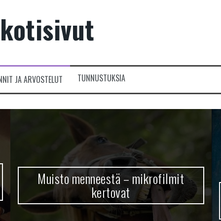
kotisivut
TUNNUSTUKSIA
NNIT JA ARVOSTELUT
Muisto menneestä – mikrofilmit
kertovat