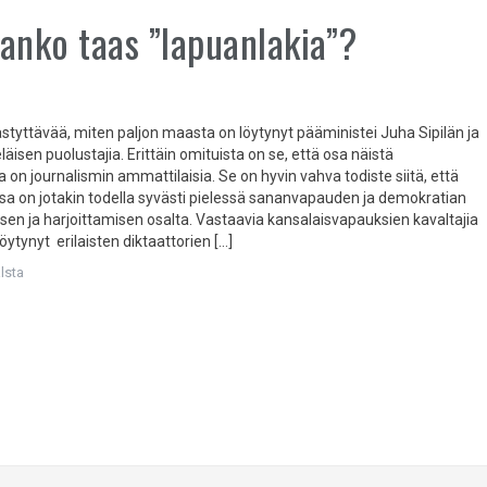
anko taas ”lapuanlakia”?
ttävää, miten paljon maasta on löytynyt pääministei Juha Sipilän ja
äisen puolustajia. Erittäin omituista on se, että osa näistä
a on journalismin ammattilaisia. Se on hyvin vahva todiste siitä, että
a on jotakin todella syvästi pielessä sananvapauden ja demokratian
n ja harjoittamisen osalta. Vastaavia kansalaisvapauksien kavaltajia
öytynyt erilaisten diktaattorien […]
lsta