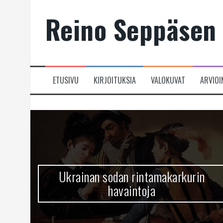
Skip
Reino Seppäsen 
to
content
ETUSIVU
KIRJOITUKSIA
VALOKUVAT
ARVIOI
Ukrainan sodan rintamakarkurin
havaintoja