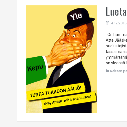
Lueta
4.12.2016
On hämmästy
Atte Jääskel
puolustajist
tässä maass
ymmärtämise
on yleensä l
Reksan pa