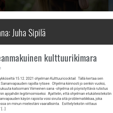
ana:
Juha Sipilä
anmakuinen kulttuurikimara
1
ykköseltä 15.12. 2021 ohjelman Kulttuuricocktail. Tällä kertaa sen
 Sananvapauden rajoilla rytisee. Ohjelma kiinnosti jo senkin vuoksi,
ulukuuta katsomani Viimeinen sana -ohjelma oli pöyristyttävä rutistus
n ajojahdin legitimoimiseksi. Ajattelin, että ohjelman etukäteistekstin
anvapauden käyön rajoista voisi sivuta sitä problematiikkaa, joka
ssa on minun mielestäni vaarallisinta. Esittelytekstin viittaus
 […]