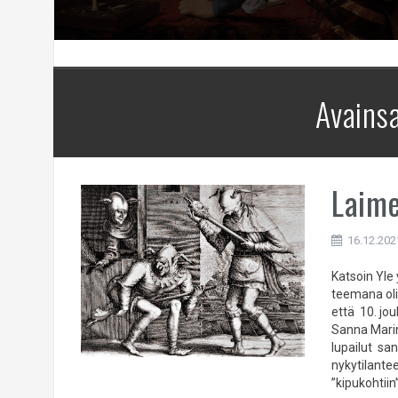
Avains
Laime
16.12.202
Katsoin Yle 
teemana oli
että 10. jo
Sanna Marini
lupailut san
nykytilantee
”kipukohtiin”