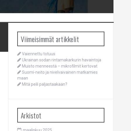
Viimeisimmät artikkelit
Vaiennettu totuus
Ukrainan sodan rintamakarkurin havaintoja
Muisto menneestä – mikrofilmit kertovat
Suomi-neito ja nivelvaivainen matkamies
maan
Mitä peili paljastaakaan?
Arkistot
maaliskuu 2025