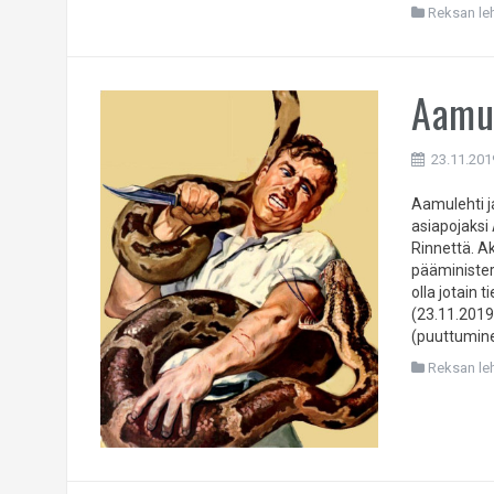
Reksan leht
Aamul
23.11.201
Aamulehti ja
asiapojaksi
Rinnettä. Ak
pääministeri
olla jotain 
(23.11.2019
(puuttumine
Reksan leht