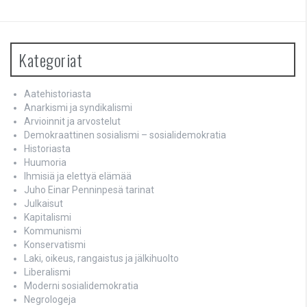
Kategoriat
Aatehistoriasta
Anarkismi ja syndikalismi
Arvioinnit ja arvostelut
Demokraattinen sosialismi – sosialidemokratia
Historiasta
Huumoria
Ihmisiä ja elettyä elämää
Juho Einar Penninpesä tarinat
Julkaisut
Kapitalismi
Kommunismi
Konservatismi
Laki, oikeus, rangaistus ja jälkihuolto
Liberalismi
Moderni sosialidemokratia
Negrologeja