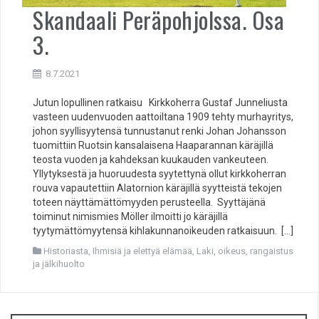
Skandaali Peräpohjolssa. Osa
3.
8.7.2021
Jutun lopullinen ratkaisu Kirkkoherra Gustaf Junneliusta
vasteen uudenvuoden aattoiltana 1909 tehty murhayritys,
johon syyllisyytensä tunnustanut renki Johan Johansson
tuomittiin Ruotsin kansalaisena Haaparannan käräjillä
teosta vuoden ja kahdeksan kuukauden vankeuteen.
Yllytyksestä ja huoruudesta syytettynä ollut kirkkoherran
rouva vapautettiin Alatornion käräjillä syytteistä tekojen
toteen näyttämättömyyden perusteella. Syyttäjänä
toiminut nimismies Möller ilmoitti jo käräjillä
tyytymättömyytensä kihlakunnanoikeuden ratkaisuun. […]
Historiasta
,
Ihmisiä ja elettyä elämää
,
Laki, oikeus, rangaistus
ja jälkihuolto