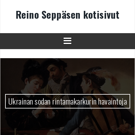
Skip
to
Reino Seppäsen kotisivut
content
Ukrainan sodan rintamakarkurin havaintoja