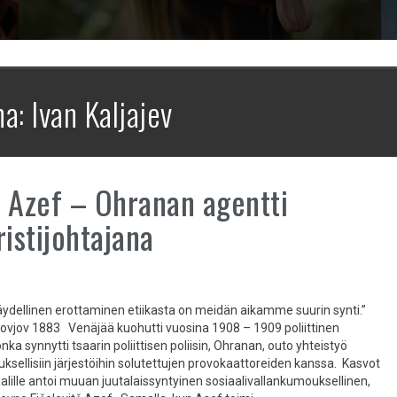
na:
Ivan Kaljajev
 Azef – Ohranan agentti
ristijohtajana
 täydellinen erottaminen etiikasta on meidän aikamme suurin synti.”
lovjov 1883 Venäjää kuohutti vuosina 1908 – 1909 poliittinen
onka synnytti tsaarin poliittisen poliisin, Ohranan, outo yhteistyö
ksellisiin järjestöihin solutettujen provokaattoreiden kanssa. Kasvot
aalille antoi muuan juutalaissyntyinen sosiaalivallankumouksellinen,