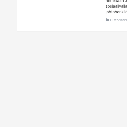
nimeltään J
sosiaalival
johtohenkil
Historiast