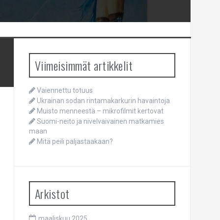
Viimeisimmät artikkelit
Vaiennettu totuus
Ukrainan sodan rintamakarkurin havaintoja
Muisto menneestä – mikrofilmit kertovat
Suomi-neito ja nivelvaivainen matkamies
maan
Mitä peili paljastaakaan?
Arkistot
maaliskuu 2025