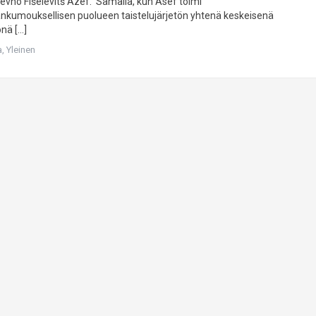
evno Fišelevitš Azef. Samalla, kun Asef toimi
lankumouksellisen puolueen taistelujärjetön yhtenä keskeisenä
önä […]
a
,
Yleinen