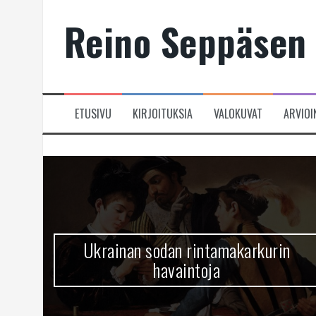
Skip
Reino Seppäsen 
to
content
ETUSIVU
KIRJOITUKSIA
VALOKUVAT
ARVIOI
Ukrainan sodan rintamakarkurin
havaintoja