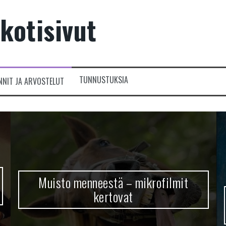
kotisivut
TUNNUSTUKSIA
NNIT JA ARVOSTELUT
Muisto menneestä – mikrofilmit
kertovat