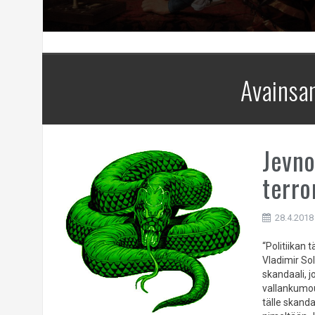
Avainsa
Jevno
terro
28.4.2018
“Politiikan
Vladimir So
skandaali, j
vallankumou
tälle skand