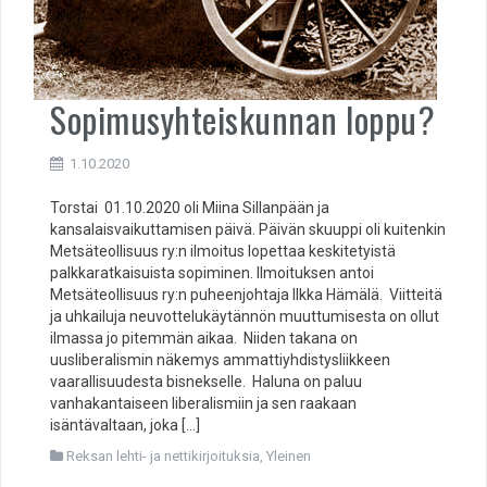
Sopimusyhteiskunnan loppu?
1.10.2020
Torstai 01.10.2020 oli Miina Sillanpään ja
kansalaisvaikuttamisen päivä. Päivän skuuppi oli kuitenkin
Metsäteollisuus ry:n ilmoitus lopettaa keskitetyistä
palkkaratkaisuista sopiminen. Ilmoituksen antoi
Metsäteollisuus ry:n puheenjohtaja Ilkka Hämälä. Viitteitä
ja uhkailuja neuvottelukäytännön muuttumisesta on ollut
ilmassa jo pitemmän aikaa. Niiden takana on
uusliberalismin näkemys ammattiyhdistysliikkeen
vaarallisuudesta bisnekselle. Haluna on paluu
vanhakantaiseen liberalismiin ja sen raakaan
isäntävaltaan, joka […]
Reksan lehti- ja nettikirjoituksia
,
Yleinen