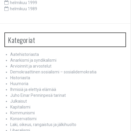
helmikuu 1999
helmikuu 1989
Kategoriat
Aatehistoriasta
Anarkismi ja syndikalismi
Arvioinnit ja arvostelut
Demokraattinen sosialismi – sosialidemokratia
Historiasta
Huumoria
Ihmisiä ja elettyä elämää
Juho Einar Penninpesä tarinat
Julkaisut
Kapitalismi
Kommunismi
Konservatismi
Laki, oikeus, rangaistus ja jälkihuolto
Liberalismi