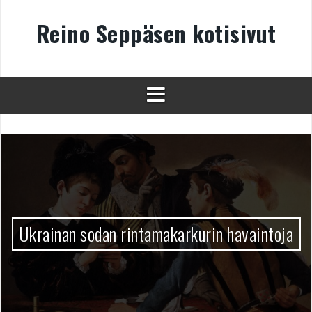
Skip
to
Reino Seppäsen kotisivut
content
Ukrainan sodan rintamakarkurin havaintoja